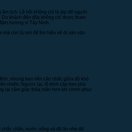
 âm lịch. Lễ hội không chỉ là dịp để người
g. Du khách đến đây không chỉ được tham
 đậm hương vị Tây Ninh.
 mà còn là nơi để tìm hiểu về di sản văn
n đỉnh, nhưng bạn nên cân nhắc giữa độ khó
ên nhiên. Ngược lại, lộ trình cáp treo phù
ang lại cảm giác thỏa mãn hơn khi chinh phục
núi chắc chắn, nước uống và đồ ăn nhẹ để