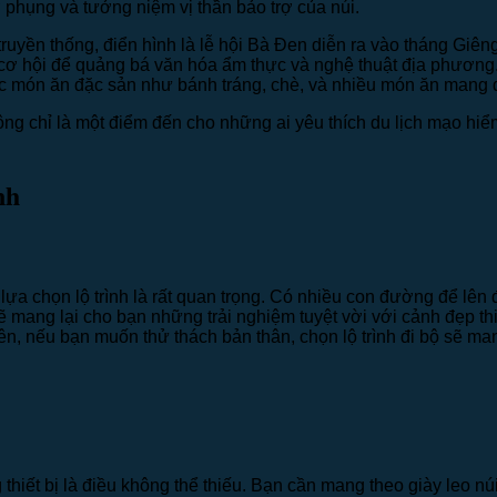
phụng và tưởng niệm vị thần bảo trợ của núi.
ruyền thống, điển hình là lễ hội Bà Đen diễn ra vào tháng Giêng
à cơ hội để quảng bá văn hóa ẩm thực và nghệ thuật địa phươn
ác món ăn đặc sản như bánh tráng, chè, và nhiều món ăn mang
ông chỉ là một điểm đến cho những ai yêu thích du lịch mạo hiểm
nh
c lựa chọn lộ trình là rất quan trọng. Có nhiều con đường để lê
sẽ mang lại cho bạn những trải nghiệm tuyệt vời với cảnh đẹp thi
iên, nếu bạn muốn thử thách bản thân, chọn lộ trình đi bộ sẽ m
ng thiết bị là điều không thể thiếu. Bạn cần mang theo giày leo 