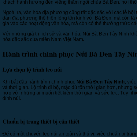
khách hành hương đến viếng thăm ngôi chùa Bà Đen, nơi thờ 
Ngoài ra, văn hóa địa phương cũng rất đặc sắc với các lễ hội t
dân địa phương thể hiện lòng tôn kính với Bà Đen, mà còn l
gia vào các hoạt động văn hóa, mà còn có thể thưởng thức c
Với những giá trị lịch sử và văn hóa, Núi Bà Đen Tây Ninh kh
hóa đặc sắc của miền Nam Việt Nam.
Hành trình chinh phục Núi Bà Đen Tây Ni
Lựa chọn lộ trình leo núi
Khi bắt đầu hành trình chinh phục
Núi Bà Đen Tây Ninh
, việ
và thời gian. Lộ trình đi bộ, mặc dù tốn thời gian hơn, nhưng 
hợp với những ai muốn tiết kiệm thời gian và sức lực. Tuy nh
đỉnh núi.
Chuẩn bị trang thiết bị cần thiết
Để có một chuyến leo núi an toàn và thú vị, việc chuẩn bị tra