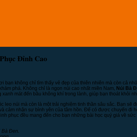
 Phục Đỉnh Cao
i bạn không chỉ tìm thấy vẻ đẹp của thiên nhiên mà còn cả nhữ
 khám phá. Không chỉ là ngọn núi cao nhất miền Nam,
Núi Bà 
ng xanh mát đến bầu không khí trong lành, giúp bạn thoát khỏi
ộc leo núi mà còn là một trải nghiệm tinh thần sâu sắc. Bạn s
và cảm nhận sự bình yên của tâm hồn. Để có được chuyến đi hoà
chinh phục đều mang đến cho bạn những bài học quý giá về sức m
i Bà Đen.
rong.