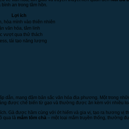
 bình an trong tâm hồn.
Lợi ích
, hòa mình vào thiên nhiên
n văn hóa, tâm linh
c vượt qua thử thách
ess, tái tạo năng lượng
p dẫn, mang đậm bản sắc văn hóa địa phương. Một trong nhữ
áng được chế biến từ gạo và thường được ăn kèm với nhiều loạ
ch. Gà được hầm cùng với ớt hiểm và gia vị, tạo ra hương vị t
ỏ qua là
mắm tôm chà
– một loại mắm truyền thống, thường đ