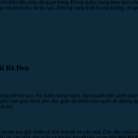
p với thời tiết cũng rất quan trọng. Đừng quên mang theo kem 
y chuẩn bị lều và túi ngủ. Những trang thiết bị này không chỉ 
úi Bà Đen
không thể bỏ qua. Hồ nước trong xanh, bao quanh bởi cảnh quan 
huyền, cảm giác bình yên, thư giãn sẽ khiến bạn quên đi những
à núi.
n là nơi lưu giữ nhiều di tích lịch sử và văn hóa. Các đền chù
ểu về văn hóa, tôn giáo và truyền thuyết liên quan đến
Núi Bà 