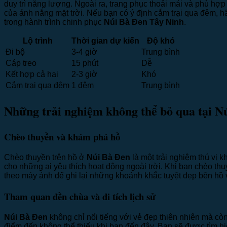
duy trì năng lượng. Ngoài ra, trang phục thoải mái và phù hợ
của ánh nắng mặt trời. Nếu bạn có ý định cắm trại qua đêm, hã
trong hành trình chinh phục
Núi Bà Đen Tây Ninh
.
Lộ trình
Thời gian dự kiến
Độ khó
Đi bộ
3-4 giờ
Trung bình
Cáp treo
15 phút
Dễ
Kết hợp cả hai
2-3 giờ
Khó
Cắm trại qua đêm
1 đêm
Trung bình
Những trải nghiệm không thể bỏ qua tại N
Chèo thuyền và khám phá hồ
Chèo thuyền trên hồ ở
Núi Bà Đen
là một trải nghiệm thú vị 
cho những ai yêu thích hoạt động ngoài trời. Khi bạn chèo t
theo máy ảnh để ghi lại những khoảnh khắc tuyệt đẹp bên hồ v
Tham quan đền chùa và di tích lịch sử
Núi Bà Đen
không chỉ nổi tiếng với vẻ đẹp thiên nhiên mà cò
điểm đến không thể thiếu khi bạn đến đây. Bạn sẽ được tìm hi