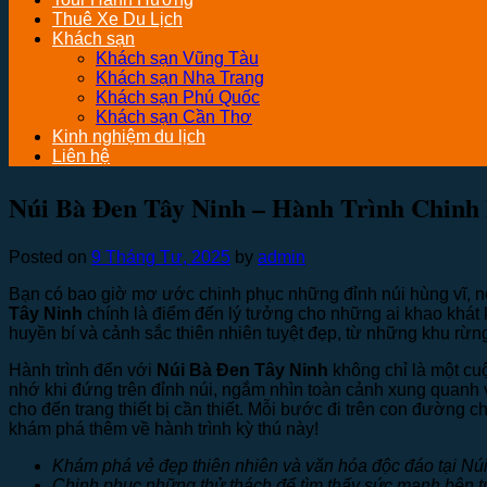
Thuê Xe Du Lịch
Khách sạn
Khách sạn Vũng Tàu
Khách sạn Nha Trang
Khách sạn Phú Quốc
Khách sạn Cần Thơ
Kinh nghiệm du lịch
Liên hệ
Núi Bà Đen Tây Ninh – Hành Trình Chinh
Posted on
9 Tháng Tư, 2025
by
admin
Bạn có bao giờ mơ ước chinh phục những đỉnh núi hùng vĩ, nơ
Tây Ninh
chính là điểm đến lý tưởng cho những ai khao khát
huyền bí và cảnh sắc thiên nhiên tuyệt đẹp, từ những khu rừ
Hành trình đến với
Núi Bà Đen Tây Ninh
không chỉ là một cu
nhớ khi đứng trên đỉnh núi, ngắm nhìn toàn cảnh xung quanh 
cho đến trang thiết bị cần thiết. Mỗi bước đi trên con đường 
khám phá thêm về hành trình kỳ thú này!
Khám phá vẻ đẹp thiên nhiên và văn hóa độc đáo tại Nú
Chinh phục những thử thách để tìm thấy sức mạnh bên t