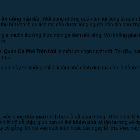
m ăn uống
hấp dẫn. Một trong những quán ăn nổi tiếng là quán
 thu hút khách du lịch mà còn được lòng người dân địa phương
ng ai muốn thưởng thức món gà tiềm nổi tiếng. Với không gian 
ời.
n,
Quán Cà Phê Trên Núi
là một lựa chọn tuyệt vời. Tại đây, 
 núi.
g núi này sẽ không chỉ là khám phá cảnh đẹp mà còn là hành 
y, việc chọn
thời gian
thích hợp là rất quan trọng. Thời điểm lý
 nhiệt độ dễ chịu, giúp bạn có thể
khám phá
và tận hưởng vẻ đẹ
 cố gắng lên núi vào cuối tuần hoặc các ngày lễ lớn. Việc này 