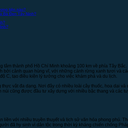
ương tiện nào?
Núi Bà Đen Tây Ninh?
nh?
Ninh?
g tâm thành phố Hồ Chí Minh khoảng 100 km về phía Tây Bắc. 
bởi cảnh quan hùng vĩ, với những cánh rừng xanh tươi và các 
 độ C, tạo điều kiện lý tưởng cho việc khám phá và du lịch.
thực vật đa dạng. Nơi đây có nhiều loài cây thuốc, hoa dại và
h núi cũng được đầu tư xây dựng với nhiều bậc thang và các tu
n liền với nhiều truyền thuyết và lịch sử văn hóa phong phú. T
ười đã hy sinh vì dân tộc trong thời kỳ kháng chiến chống Pháp