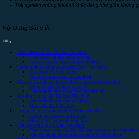
Trải nghiệm những khoảnh khắc đáng nhớ giữa không gi
Nội Dung Bài Viết
Giới thiệu về Núi Bà Đen Tây Ninh
Vị trí địa lý và đặc điểm tự nhiên
Lịch sử và văn hóa của Núi Bà Đen
Hành trình chinh phục Núi Bà Đen Tây Ninh
Lựa chọn lộ trình leo núi
Chuẩn bị trang thiết bị cần thiết
Những trải nghiệm không thể bỏ qua tại Núi Bà Đen
Chèo thuyền và khám phá hồ
Tham quan đền chùa và di tích lịch sử
Ẩm thực vùng Núi Bà Đen Tây Ninh
Các món ăn đặc sản nổi tiếng
Gợi ý địa điểm ăn uống
Lưu ý khi tham quan Núi Bà Đen Tây Ninh
Thời gian lý tưởng để leo núi
Những quy định cần tuân thủ
Kết luận về Núi Bà Đen Tây Ninh
Tầm quan trọng của Núi Bà Đen trong du lịch Việt Nam
Khuyến khích khám phá và bảo tồn thiên nhiên