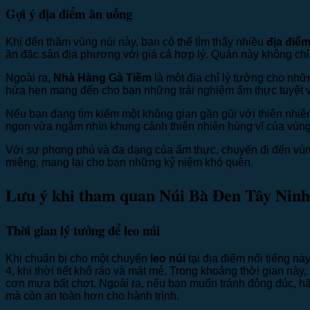
Gợi ý địa điểm ăn uống
Khi đến thăm vùng núi này, bạn có thể tìm thấy nhiều
địa điể
ăn đặc sản địa phương với giá cả hợp lý. Quán này không chỉ
Ngoài ra,
Nhà Hàng Gà Tiềm
là một địa chỉ lý tưởng cho nhữ
hứa hẹn mang đến cho bạn những trải nghiệm ẩm thực tuyệt v
Nếu bạn đang tìm kiếm một không gian gần gũi với thiên nhiê
ngon vừa ngắm nhìn khung cảnh thiên nhiên hùng vĩ của vùng
Với sự phong phú và đa dạng của ẩm thực, chuyến đi đến vùn
miệng, mang lại cho bạn những kỷ niệm khó quên.
Lưu ý khi tham quan Núi Bà Đen Tây Ninh
Thời gian lý tưởng để leo núi
Khi chuẩn bị cho một chuyến
leo núi
tại địa điểm nổi tiếng nà
4, khi thời tiết khô ráo và mát mẻ. Trong khoảng thời gian này,
cơn mưa bất chợt. Ngoài ra, nếu bạn muốn tránh đông đúc, hãy
mà còn an toàn hơn cho hành trình.