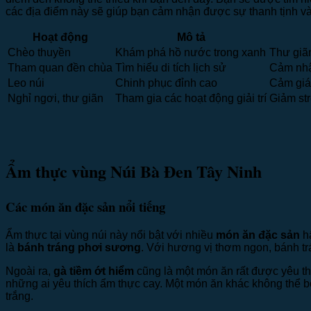
các địa điểm này sẽ giúp bạn cảm nhận được sự thanh tịnh và
Hoạt động
Mô tả
Chèo thuyền
Khám phá hồ nước trong xanh
Thư giãn
Tham quan đền chùa
Tìm hiểu di tích lịch sử
Cảm nhậ
Leo núi
Chinh phục đỉnh cao
Cảm giá
Nghỉ ngơi, thư giãn
Tham gia các hoạt động giải trí
Giảm str
Ẩm thực vùng Núi Bà Đen Tây Ninh
Các món ăn đặc sản nổi tiếng
Ẩm thực tại vùng núi này nổi bật với nhiều
món ăn đặc sản
hấ
là
bánh tráng phơi sương
. Với hương vị thơm ngon, bánh tr
Ngoài ra,
gà tiềm ớt hiểm
cũng là một món ăn rất được yêu thí
những ai yêu thích ẩm thực cay. Một món ăn khác không thể b
trắng.