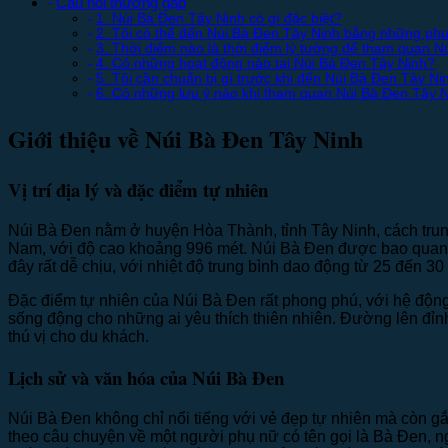
Câu hỏi thường gặp
1. Núi Bà Đen Tây Ninh có gì đặc biệt?
2. Tôi có thể đến Núi Bà Đen Tây Ninh bằng những ph
3. Thời điểm nào là thời điểm lý tưởng để tham quan 
4. Có những hoạt động nào tại Núi Bà Đen Tây Ninh?
5. Tôi cần chuẩn bị gì trước khi đến Núi Bà Đen Tây Ni
6. Có những lưu ý nào khi tham quan Núi Bà Đen Tây 
Giới thiệu về Núi Bà Đen Tây Ninh
Vị trí địa lý và đặc điểm tự nhiên
Núi Bà Đen nằm ở huyện Hòa Thành, tỉnh Tây Ninh, cách trun
Nam, với độ cao khoảng 996 mét. Núi Bà Đen được bao quanh 
đây rất dễ chịu, với nhiệt độ trung bình dao động từ 25 đến 30
Đặc điểm tự nhiên của Núi Bà Đen rất phong phú, với hệ động 
sống động cho những ai yêu thích thiên nhiên. Đường lên đỉn
thú vị cho du khách.
Lịch sử và văn hóa của Núi Bà Đen
Núi Bà Đen không chỉ nổi tiếng với vẻ đẹp tự nhiên mà còn gắ
theo câu chuyện về một người phụ nữ có tên gọi là Bà Đen, ng