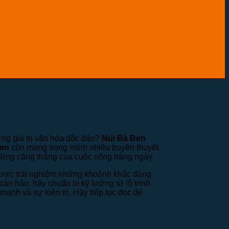
ng giá trị văn hóa độc đáo?
Núi Bà Đen
Đen
còn mang trong mình nhiều truyền thuyết
 những căng thẳng của cuộc sống hàng ngày.
ẽ được trải nghiệm những khoảnh khắc đáng
n hảo, hãy chuẩn bị kỹ lưỡng từ lộ trình
ạnh và sự kiên trì. Hãy tiếp tục đọc để