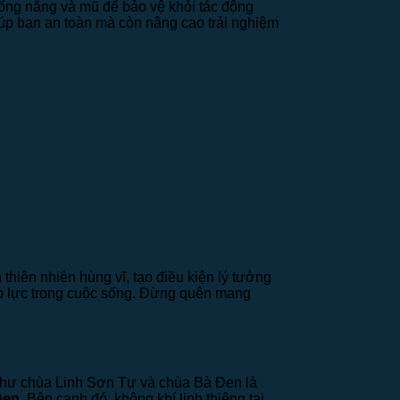
chống nắng và mũ để bảo vệ khỏi tác động
giúp bạn an toàn mà còn nâng cao trải nghiệm
thiên nhiên hùng vĩ, tạo điều kiện lý tưởng
 áp lực trong cuộc sống. Đừng quên mang
a như chùa Linh Sơn Tự và chùa Bà Đen là
Đen
. Bên cạnh đó, không khí linh thiêng tại