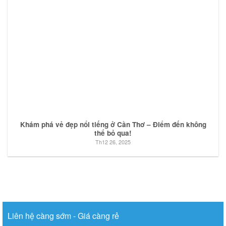
Khám phá vẻ đẹp nổi tiếng ở Cần Thơ – Điểm đến không
thể bỏ qua!
Th12 26, 2025
Liên hệ càng sớm - Giá càng rẻ