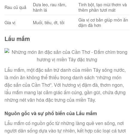
Dưa leo, rau răm,
Tinh bột, tạo mùi thơm và
Rau củ quả
hành lá
thêm phần tươi mát
Gia vị cơ bản giúp món ăn
Gia vị
Muối, tiêu, ớt, tỏi
đậm đà hơn
Lẩu mắm
Lẩu mắm, một đặc sản trứ danh của miền Tây sông nước,
là món ăn không thể thiếu trong danh sách “những món
đặc sản của Cần Thơ”. Với hương vị đậm đà, thơm ngon,
lẩu mắm mang lại cảm giác ấm cúng, gần gũi, chứa đựng
những nét văn hóa đặc trưng của miền Tây.
Nguồn gốc và sự phổ biến của Lẩu mắm
Lẩu mắm có nguồn gốc từ những làng quê ven sông, nơi
người dân sống dựa vào tự nhiên, kết hợp các loại cá tươi