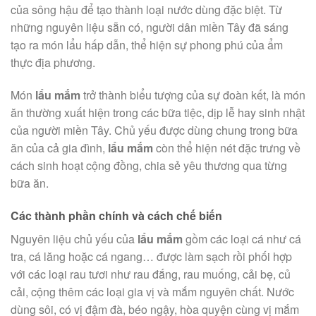
của sông hậu để tạo thành loại nước dùng đặc biệt. Từ
những nguyên liệu sẵn có, người dân miền Tây đã sáng
tạo ra món lẩu hấp dẫn, thể hiện sự phong phú của ẩm
thực địa phương.
Món
lẩu mắm
trở thành biểu tượng của sự đoàn kết, là món
ăn thường xuất hiện trong các bữa tiệc, dịp lễ hay sinh nhật
của người miền Tây. Chủ yếu được dùng chung trong bữa
ăn của cả gia đình,
lẩu mắm
còn thể hiện nét đặc trưng về
cách sinh hoạt cộng đồng, chia sẻ yêu thương qua từng
bữa ăn.
Các thành phần chính và cách chế biến
Nguyên liệu chủ yếu của
lẩu mắm
gồm các loại cá như cá
tra, cá lăng hoặc cá ngang… được làm sạch rồi phối hợp
với các loại rau tươi như rau đắng, rau muống, cải bẹ, củ
cải, cộng thêm các loại gia vị và mắm nguyên chất. Nước
dùng sôi, có vị đậm đà, béo ngậy, hòa quyện cùng vị mắm