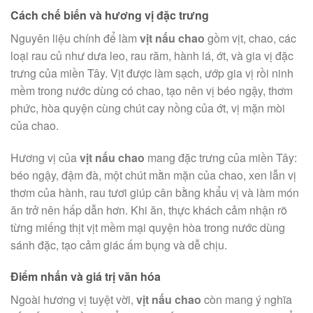
Cách chế biến và hương vị đặc trưng
Nguyên liệu chính để làm
vịt nấu chao
gồm vịt, chao, các
loại rau củ như dưa leo, rau răm, hành lá, ớt, và gia vị đặc
trưng của miền Tây. Vịt được làm sạch, ướp gia vị rồi ninh
mềm trong nước dùng có chao, tạo nên vị béo ngậy, thơm
phức, hòa quyện cùng chút cay nồng của ớt, vị mặn mòi
của chao.
Hương vị của
vịt nấu chao
mang đặc trưng của miền Tây:
béo ngậy, đậm đà, một chút mằn mặn của chao, xen lẫn vị
thơm của hành, rau tươi giúp cân bằng khẩu vị và làm món
ăn trở nên hấp dẫn hơn. Khi ăn, thực khách cảm nhận rõ
từng miếng thịt vịt mềm mại quyện hòa trong nước dùng
sánh đặc, tạo cảm giác ấm bụng và dễ chịu.
Điểm nhấn và giá trị văn hóa
Ngoài hương vị tuyệt vời,
vịt nấu chao
còn mang ý nghĩa