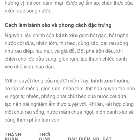
hương vị mà còn cảm nhận được sự ấm áp, chân thực của
miền quê sông nước.
Cách làm bánh xèo và phong cách đặc trưng
Nguyên liệu chính của
bánh xèo
gồm bột gạo, bột nghệ,
nước cốt dừa, nhân tôm, thịt heo, cùng các loại rau sống
như rau diếp, rau mùi, và giá đỗ. Bột pha trộn đều, khi
chiên cho lớp dầu vàng, giòn rụm, tạo thành chiếc bánh
xèo nhỏ xinh, hấp dẫn.
Với bí quyết riêng của người miền Tây,
bánh xèo
thường
có lớp vỏ mỏng, giòn rụm, nhân tôm, thịt hòa quyện tạo nên
vị ngọt tự nhiên, phảng phất chút béo của nước cốt dừa,
tạo nên trải nghiệm ẩm thực tuyệt vời. Khi ăn, kết hợp cùng
một chút rau sống, nước mắm chua ngọt, món bánh xèo sẽ
càng thêm phần trọn vẹn.
THÀNH
THỜI
PHẦN
GIAN
ĐẶC ĐIỂM NỔI BẬT