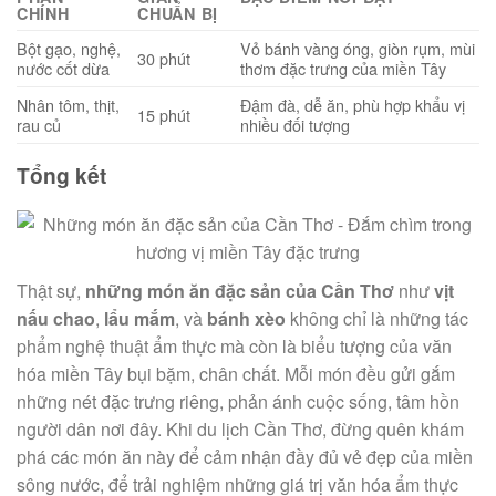
CHÍNH
CHUẨN BỊ
Bột gạo, nghệ,
Vỏ bánh vàng óng, giòn rụm, mùi
30 phút
nước cốt dừa
thơm đặc trưng của miền Tây
Nhân tôm, thịt,
Đậm đà, dễ ăn, phù hợp khẩu vị
15 phút
rau củ
nhiều đối tượng
Tổng kết
Thật sự,
những món ăn đặc sản của Cần Thơ
như
vịt
nấu chao
,
lẩu mắm
, và
bánh xèo
không chỉ là những tác
phẩm nghệ thuật ẩm thực mà còn là biểu tượng của văn
hóa miền Tây bụi bặm, chân chất. Mỗi món đều gửi gắm
những nét đặc trưng riêng, phản ánh cuộc sống, tâm hồn
người dân nơi đây. Khi du lịch Cần Thơ, đừng quên khám
phá các món ăn này để cảm nhận đầy đủ vẻ đẹp của miền
sông nước, để trải nghiệm những giá trị văn hóa ẩm thực