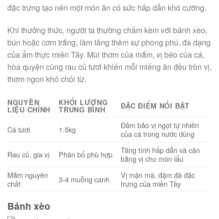
đặc trưng tạo nên một món ăn có sức hấp dẫn khó cưỡng.
Khi thưởng thức, người ta thường chấm kèm với bánh xèo,
bún hoặc cơm trắng, làm tăng thêm sự phong phú, đa dạng
của ẩm thực miền Tây. Mùi thơm của mắm, vị béo của cá,
hòa quyện cùng rau củ tươi khiến mỗi miếng ăn đều tròn vị,
thơm ngon khó chối từ.
NGUYÊN
KHỐI LƯỢNG
ĐẶC ĐIỂM NỔI BẬT
LIỆU CHÍNH
TRUNG BÌNH
Đảm bảo vị ngọt tự nhiên
Cá tươi
1.5kg
của cá trong nước dùng
Tăng tính hấp dẫn và cân
Rau củ, gia vị
Phân bổ phù hợp
bằng vị cho món lẩu
Mắm nguyên
Vị mặn mà, đậm đà đặc
3-4 muỗng canh
chất
trưng của miền Tây
Bánh xèo