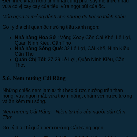
Đến thực khách khó tính nhất cũng phải say mê thức nhậu
vừa có vị cay cay của tiêu, vừa ngọt bùi của ốc.
Món ngon lạ miệng dành cho những du khách thích nhậu
Gợi ý địa chỉ quán ốc nướng tiêu xanh ngon:
Nhà hàng Hoa Sứ
: Vòng Xoay Cồn Cái Khế, Lê Lợi,
Quận Ninh Kiều, Cần Thơ
Nhà hàng Sông Quê
: 32 Lê Lợi, Cái Khế, Ninh Kiều,
Cần Thơ
Quán Chị Tôi:
27-29 Lê Lợi, Quận Ninh Kiều, Cần
Thơ.
5.6. Nem nướng Cái Răng
Những chiếc nem làm từ thịt heo được nướng trên than
hồng, vừa ngon mắt, vừa thơm nồng, chấm với nước tương
và ăn kèm rau sống.
Nem nướng Cái Răng – Niềm tự hào của người dân Cần
Thơ
Gợi ý địa chỉ quán nem nướng Cái Răng ngon: