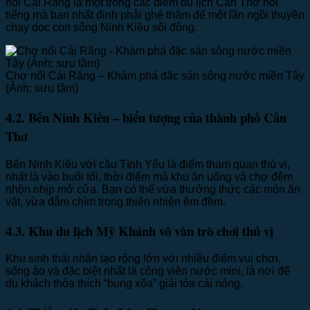
nổi Cái Răng là một trong các điểm du lịch Cần Thơ nổi
tiếng mà bạn nhất định phải ghé thăm để một lần ngồi thuyền
chạy dọc con sông Ninh Kiều sôi động.
Chợ nổi Cái Răng – Khám phá đặc sản sông nước miền Tây
(Ảnh: sưu tầm)
4.2. Bến Ninh Kiều – biểu tượng của thành phố Cần
Thơ
Bến Ninh Kiều với cầu Tình Yêu là điểm tham quan thú vị,
nhất là vào buổi tối, thời điểm mà khu ăn uống và chợ đêm
nhộn nhịp mở cửa. Bạn có thể vừa thưởng thức các món ăn
vặt, vừa đắm chìm trong thiên nhiên êm đềm.
4.3. Khu du lịch Mỹ Khánh vô vàn trò chơi thú vị
Khu sinh thái nhân tạo rộng lớn với nhiều điểm vui chơi,
sống ảo và đặc biệt nhất là công viên nước mini, là nơi để
du khách thỏa thích “bung xõa” giải tỏa cái nóng.