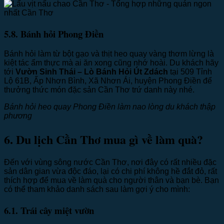
5.8. Bánh hỏi Phong Điền
Bánh hỏi làm từ bột gạo và thịt heo quay vàng thơm lừng là
kiệt tác ẩm thực mà ai ăn xong cũng nhớ hoài. Du khách hãy
tới
Vườn Sinh Thái – Lò Bánh Hỏi Út Zdách
tại 509 Tỉnh
Lộ 61B, Ấp Nhơn Bình, Xã Nhơn Ái, huyện Phong Điền để
thưởng thức món đặc sản Cần Thơ trứ danh này nhé.
Bánh hỏi heo quay Phong Điền làm nao lòng du khách thập
phương
6. Du lịch Cần Thơ mua gì về làm quà?
Đến với vùng sông nước Cần Thơ, nơi đây có rất nhiều đặc
sản dân gian vừa độc đáo, lại có chi phí không hề đắt đỏ, rất
thích hợp để mua về làm quà cho người thân và bạn bè. Bạn
có thể tham khảo danh sách sau làm gợi ý cho mình:
6.1. Trái cây miệt vườn