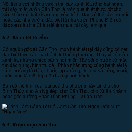
Nổi tiếng với những vườn trái cây xanh tốt, rộng bạt ngàn,
trái cây miệt vườn Cần Thơ là món quà thiết thực, tốt cho
sức khỏe mà bất kỳ ai cũng yêu thích. Bạn có thể tới chợ nổi
hoặc các nhà vườn, đặc biệt là nhà vườn Phong Điền có
đặc sản dâu Hạ Châu để tìm mua trái cây làm quà.
6.2. Bánh tét lá cẩm
Có nguồn gốc từ Cần Thơ, món bánh tét tại đây cũng có nét
đặc biệt hơn các loại bánh tét thông thường. Thay vì có màu
xanh lá, những chiếc bánh nơi miền Tây sông nước có màu
tím đặc trưng, hình trụ dài. Phần nhân trong cùng bánh tét là
cẩm thường là đậu, chuối, lạp xưởng, thịt mỡ và trứng muối,
cuối cùng là một lớp nếp bao quanh bánh.
Bạn có thể tìm mua loại quà địa phương này tại khu chợ
Bình Thủy, chợ An Nghiệp, chợ Cần Thơ, chợ Xuân Khánh
hoặc góc đường Phan Đình Phùng – Xuân Trào.
6.3. Rượu mận Sáu Tia