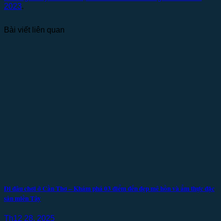
2023
.
Bài viết liên quan
Đi đâu chơi ở Cần Thơ – Khám phá 03 điểm đến đẹp mê hồn và ẩm thực đặc
sản miền Tây
Th12 28, 2025