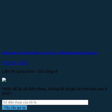
Khám phá vẻ đẹp nổi tiếng ở Cần Thơ – Điểm đến không thể bỏ qua!
Th12 26, 2025
Liên hệ càng sớm - Giá càng rẻ
Hoặc để lại số điện thoại, chúng tôi sẽ gọi lại cho bạn sau ít
phút !