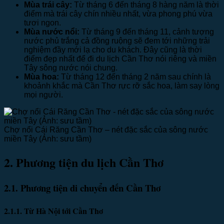
Mùa trái cây:
Từ tháng 6 đến tháng 8 hàng năm là thời
điểm mà trái cây chín nhiều nhất, vừa phong phú vừa
tươi ngon.
Mùa nước nổi:
Từ tháng 9 đến tháng 11, cảnh tượng
nước phủ trắng cả đồng ruộng sẽ đem tới những trải
nghiệm đầy mới lạ cho du khách. Đây cũng là thời
điểm đẹp nhất để đi du lịch Cần Thơ nói riêng và miền
Tây sông nước nói chung.
Mùa hoa:
Từ tháng 12 đến tháng 2 năm sau chính là
khoảnh khắc mà Cần Thơ rực rỡ sắc hoa, làm say lòng
mọi người.
Chợ nổi Cái Răng Cần Thơ – nét đặc sắc của sông nước
miền Tây (Ảnh: sưu tầm)
2. Phương tiện du lịch Cần Thơ
2.1. Phương tiện di chuyển đến Cần Thơ
2.1.1. Từ Hà Nội tới Cần Thơ