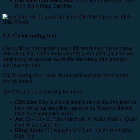
Lẩu Mắm Trần Việt Châu
: 24/41 Trần Việt Châu, Thới
Bình, Ninh Kiều, Cần Thơ
5.3. Cá lóc nướng trui
Cá lóc được nướng bằng cách đốt rơm khiến lớp vỏ ngoài
chín vàng, thịt cá bên trong vừa trắng vừa mềm, ăn kèm với
bánh tráng và các loại rau là đặc sản mang đậm phong vị
dân gian nơi này.
Cá lóc nướng trui – món ăn đơn giản mà gây thương nhớ
cho du khách
Gợi ý địa chỉ cá lóc nướng trui ngon:
Cồn Sơn:
Đây là địa chỉ tham quan và thưởng thức cá
lóc nướng trui siêu đỉnh, ngoài ra du khách có thể kết
hợp tham quan miệt vườn.
An:
15 – 19 – 21 Trần Văn Hoài, P. Xuân Khánh, Quận
Ninh Kiều, Cần Thơ
Đồng Xanh
: 211 Nguyễn Văn Linh, Quận Ninh Kiều,
Cần Thơ