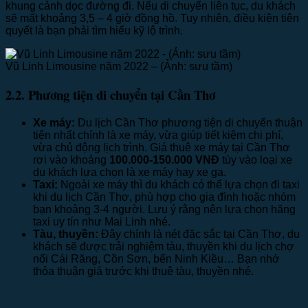
khung cảnh dọc đường đi. Nếu di chuyển liên tục, du khách
sẽ mất khoảng 3,5 – 4 giờ đồng hồ. Tuy nhiên, điều kiện tiên
quyết là bạn phải tìm hiểu kỹ lộ trình.
Vũ Linh Limousine năm 2022 – (Ảnh: sưu tầm)
2.2. Phương tiện di chuyển tại Cần Thơ
Xe máy:
Du lịch Cần Thơ phương tiện di chuyển thuận
tiện nhất chính là xe máy, vừa giúp tiết kiệm chi phí,
vừa chủ động lịch trình. Giá thuê xe máy tại Cần Thơ
rơi vào khoảng
100.000-150.000 VNĐ
tùy vào loại xe
du khách lựa chọn là xe máy hay xe ga.
Taxi:
Ngoài xe máy thì du khách có thể lựa chọn đi taxi
khi du lịch Cần Thơ, phù hợp cho gia đình hoặc nhóm
bạn khoảng 3-4 người. Lưu ý rằng nên lựa chọn hãng
taxi uy tín như Mai Linh nhé.
Tàu, thuyền:
Đây chính là nét đặc sắc tại Cần Thơ, du
khách sẽ được trải nghiệm tàu, thuyền khi du lịch chợ
nổi Cái Răng, Cồn Sơn, bến Ninh Kiều… Bạn nhớ
thỏa thuận giá trước khi thuê tàu, thuyền nhé.