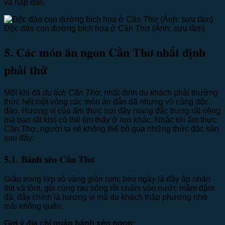
và hấp dẫn.
Độc đáo con đường bích họa ở Cần Thơ (Ảnh: sưu tầm)
5. Các món ăn ngon Cần Thơ nhất định
phải thử
Một khi đã
du lịch Cần Thơ
, nhất định du khách phải thưởng
thức hết một vòng các món ăn dân dã nhưng vô cùng độc
đáo. Hương vị của ẩm thực nơi đây mang đặc trưng rất riêng
mà bạn rất khó có thể tìm thấy ở nơi khác. Nhắc tới ẩm thực
Cần Thơ, người ta sẽ không thể bỏ qua những thức đặc sản
sau đây:
5.1. Bánh xèo Cần Thơ
Giấu trong lớp vỏ vàng giòn rụm, béo ngậy là đầy ắp nhân
thịt và tôm, gói cùng rau sống rồi chấm vào nước mắm đậm
đà, đây chính là hương vị mà du khách thập phương nhớ
mãi không quên.
Gợi ý địa chỉ quán bánh xèo ngon: