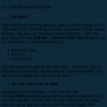
2.1.2. Từ Sài Gòn tới Cần Thơ
Xe khách
Mất trung bình 3-4 tiếng đồng hồ, bạn có thể di chuyển từ Sài
Gòn xuống Cần Thơ bằng cách đặt vé xe khách, hoặc ra bến
xe miền Tây mua vé. Giá vé xe khách Sài Gòn – Cần Thơ
giao động khoảng
130.000 – 150.000 VNĐ
. Một số nhà xe uy
tín mà du khách có thể tham khảo là:
Phương Trang
Vũ Linh
Thành Bưởi
Chỉ cần canh thời gian và địa điểm đón – trả khách của các
nhà xe để tương thích với lộ tuyến di chuyển của mình, bạn
đã có thể tới điểm đến một cách dễ dàng.
Xe máy hoặc ô tô cá nhân
Quãng đường từ Sài Gòn – Cần Thơ kéo dài
khoảng
165km
, không quá xa để mọi người có thể sử dụng
các phương tiện cá nhân như xe máy hoặc ô tô, vừa đảm
bảo chủ động, tiện lợi, vừa có thể thỏa thích ngắm nhìn