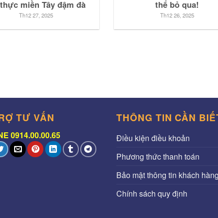
thực miền Tây đậm đà
thể bỏ qua!
Th12 27, 2025
Th12 26, 2025
RỢ TƯ VẤN
THÔNG TIN CẦN BIẾ
E 0914.00.00.65
Điều kiện điều khoản
Phương thức thanh toán
Bảo mật thông tin khách hàn
Chính sách quy định