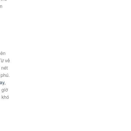
êm
iên
Từ vẻ
 nét
 phú.
ay,
 giờ
c khó