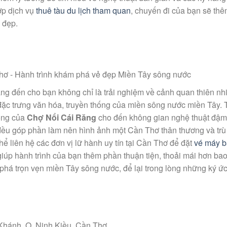
ợp dịch vụ
thuê tàu du lịch tham quan
, chuyến đi của bạn sẽ th
 đẹp.
g đến cho bạn không chỉ là trải nghiệm về cảnh quan thiên nh
đặc trưng văn hóa, truyền thống của miền sông nước miền Tây. 
động của
Chợ Nổi Cái Răng
cho đến không gian nghệ thuật đậm
 đều góp phần làm nên hình ảnh một Cần Thơ thân thương và trù
ể liên hệ các đơn vị lữ hành uy tín tại Cần Thơ để đặt
vé máy b
giúp hành trình của bạn thêm phần thuận tiện, thoải mái hơn bao
phá trọn vẹn miền Tây sông nước, để lại trong lòng những ký ứ
Khánh, Q. Ninh Kiều, Cần Thơ