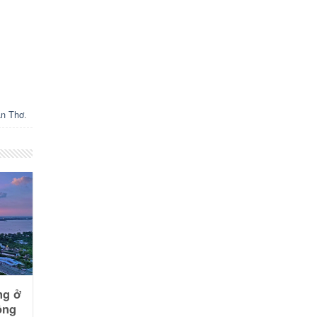
ần Thơ
.
ng ở
ông