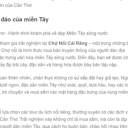
uên của Cần Thơ.
 đáo của miền Tây
ham gia trải nghiệm tại
Chợ Nổi Cái Răng
– một trong những 
Chợ nổi là hình thức mua bán truyền thống của người dân địa
 đặc trưng văn hóa miền Tây sông nước. Đến đây, bạn sẽ được c
đầy ắp trái cây, đặc sản và hàng hóa được bày bán tấp nập.
bán thiên nhiên, chân thực không có sự sắp đặt hay giả tạo. Ng
tươi ngon, đặc sản miền Tây như xoài, quýt, dưa hấu, hay các lo
yền, trò chuyện và mua sắm các mặt hàng đặc trưng của vùng miề
ể lựa chọn các tour du lịch nổi tiếng, thường xuyên có các dịch 
ần Thơ. Trải nghiệm này không chỉ là mua sắm, mà còn là dịp 
 người dân miền Tây, qua cách họ buôn bán, chào hỏi nhau trên