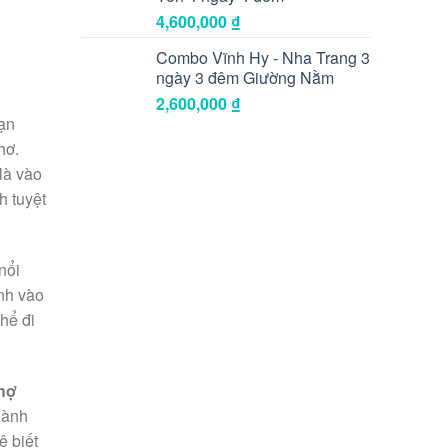
4,600,000
₫
Combo Vĩnh Hy - Nha Trang 3
ngày 3 đêm Giường Nằm
2,600,000
₫
bạn
hơ.
là vào
h tuyệt
nổi
nh vào
hể đi
hợ
hành
ê biết