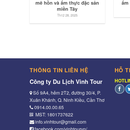
mê hồn và ẩm thực đặc sản
ẩm 
miền Tây
Th12 28, 2025
THÔNG TIN LIÊN HỆ
HỖ T
Công ty Du Lịch Vinh Tour
HOTLIN
Số 9A4, hẻm 2T2, đường 30/4, P.
Xuân Khánh, Q. Ninh Kiều, Cần Thơ
0914.00.00.65
MST: 1801737622
info.vinhtour@gmail.com
facebook.com/vinhtourvn/