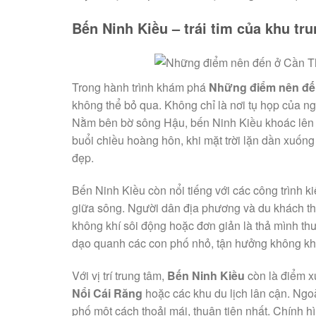
Bến Ninh Kiều – trái tim của khu tr
Trong hành trình khám phá
Những điểm nên đế
không thể bỏ qua. Không chỉ là nơi tụ họp của 
Nằm bên bờ sông Hậu, bến Ninh Kiều khoác lên mì
buổi chiều hoàng hôn, khi mặt trời lặn dần xuốn
đẹp.
Bến Ninh Kiều còn nổi tiếng với các công trình ki
giữa sông. Người dân địa phương và du khách t
không khí sôi động hoặc đơn giản là thả mình t
dạo quanh các con phố nhỏ, tận hưởng không khí 
Với vị trí trung tâm,
Bến Ninh Kiều
còn là điểm x
Nổi Cái Răng
hoặc các khu du lịch lân cận. Ngoà
phố một cách thoải mái, thuận tiện nhất. Chính 