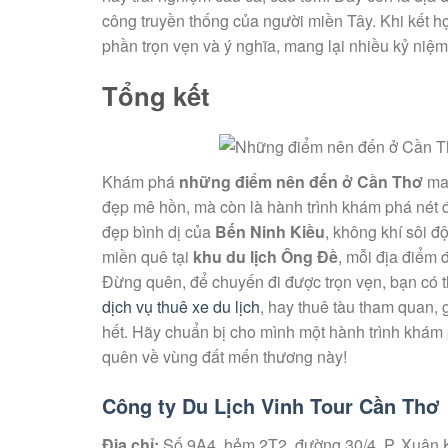
công truyền thống của người miền Tây. Khi kết h
phần trọn vẹn và ý nghĩa, mang lại nhiều kỷ niệm
Tổng kết
Khám phá
những điểm nên đến ở Cần Thơ
man
đẹp mê hồn, mà còn là hành trình khám phá nét 
đẹp bình dị của
Bến Ninh Kiều
, không khí sôi 
miền quê tại
khu du lịch Ông Đề
, mỗi địa điểm
Đừng quên, để chuyến đi được trọn vẹn, bạn có th
dịch vụ thuê xe du lịch
, hay thuê tàu tham quan, 
hết. Hãy chuẩn bị cho mình một hành trình khám 
quên về vùng đất mến thương này!
Công ty Du Lịch Vinh Tour Cần Thơ
Địa chỉ:
Số 9A4, hẻm 2T2, đường 30/4, P. Xuân 