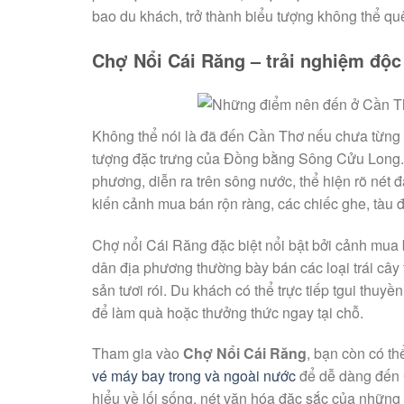
bao du khách, trở thành biểu tượng không thể q
Chợ Nổi Cái Răng – trải nghiệm độc
Không thể nói là đã đến Cần Thơ nếu chưa từng t
tượng đặc trưng của Đồng bằng Sông Cửu Long. 
phương, diễn ra trên sông nước, thể hiện rõ nét
kiến cảnh mua bán rộn ràng, các chiếc ghe, tàu 
Chợ nổi Cái Răng đặc biệt nổi bật bởi cảnh mua 
dân địa phương thường bày bán các loại trái cây 
sản tươi rói. Du khách có thể trực tiếp tgui thu
để làm quà hoặc thưởng thức ngay tại chỗ.
Tham gia vào
Chợ Nổi Cái Răng
, bạn còn có th
vé máy bay trong và ngoài nước
để dễ dàng đến C
hiểu về lối sống, nét văn hóa đặc sắc của những