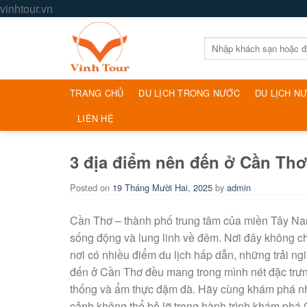
Skip
vinhtour.vn
to
content
Tìm
kiếm:
TRANG CHỦ
DU LỊCH TRONG NƯỚC
DU LỊCH N
LIÊN HỆ
3 địa điểm nên đến ở Cần Th
Posted on
19 Tháng Mười Hai, 2025
by
admin
Cần Thơ – thành phố trung tâm của miền Tây Nam
sống động và lung linh về đêm. Nơi đây không c
nơi có nhiều điểm du lịch hấp dẫn, những trải 
đến ở Cần Thơ đều mang trong mình nét đặc trưng
thống và ẩm thực đậm đà. Hãy cùng khám phá nhữ
cảnh không thể bỏ lỡ trong hành trình khám phá