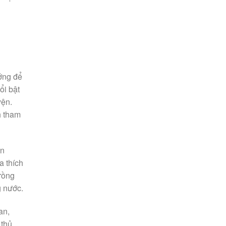
ởng để
ổi bật
yện.
h tham
ền
a thích
trồng
g nước.
an,
 thủ