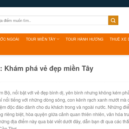
ƯỚC NGOÀI
TOUR MIỀN TÂY
TOUR HÀNH HƯƠNG
THUÊ XE 
ơ: Khám phá vẻ đẹp miền Tây
 Bộ, nổi bật với vẻ đẹp bình dị, yên bình nhưng không kém ph
hỉ nổi tiếng với những dòng sông, con kênh rạch xanh mướt mà 
ngiệm độc đáo dành cho du khách trong và ngoài nước. Những đ
 riêng biệt, hòa quyện giữa cảnh quan thiên nhiên, văn hóa tr
ng địa điểm này qua bài viết dưới đây, dẫn bạn đi qua các th
 Cần Thơ.