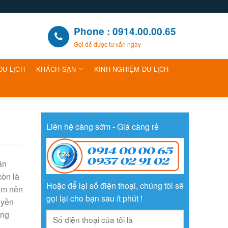
Phone : 0914.00.00.65
Gọi để được tư vấn ngay
DU LỊCH
KHÁCH SẠN
KINH NGHIỆM DU LỊCH
Liên hệ càng sớm - Giá càng rẻ
ần
còn là
Hoặc để lại số điện thoại, chúng tôi sẽ
iểm nên
gọi lại cho bạn sau ít phút !
uyền
ắng