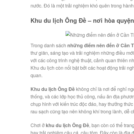
nước. Đó là một trải nghiệm khó quên trong hành
Khu du lịch Ông Đề – nơi hòa quyện
Trong danh sách
những điểm nên đến ở Cần 
thư giãn, sáng tạo và trải nghiệm những điều mớ
với các công trình nghệ thuật, cảnh quan thiên 
Khu du lịch còn nổi bật bởi các hoạt động trải 
quan.
Khu du lịch Ông Đề
không chỉ là nơi để nghỉ ngơ
thống, và các lớp học thủ công, nấu ăn địa phươn
chụp hình với kiến trúc độc đáo, hay thưởng thức
rau sạch cũng tạo nên không khí trong lành, dễ 
Chơi ở
khu du lịch Ông Đề
, bạn còn có thể tran
hay trải nghiệm câu cá, câu tôm. Đây còn là địa 