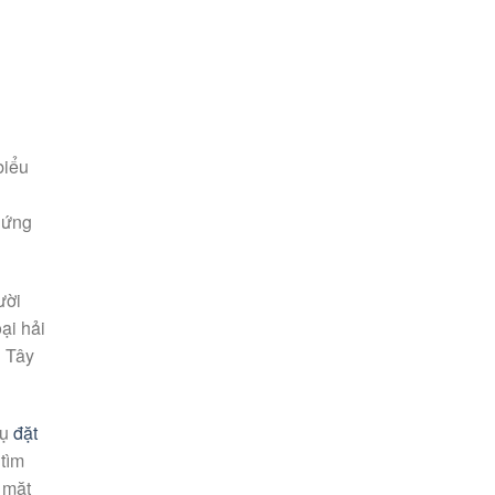
biểu
hứng
ười
ại hải
n Tây
vụ
đặt
tìm
 mặt