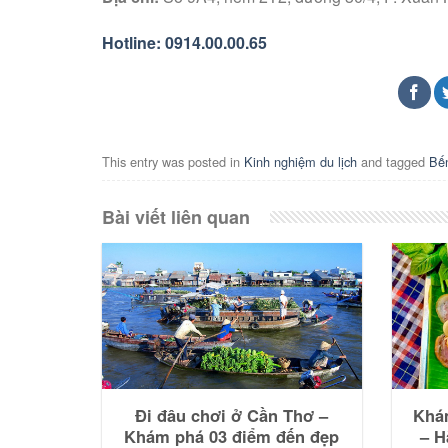
Hotline: 0914.00.00.65
This entry was posted in
Kinh nghiệm du lịch
and tagged
Bế
Bài viết liên quan
Đi đâu chơi ở Cần Thơ –
Khá
Khám phá 03 điểm đến đẹp
– H