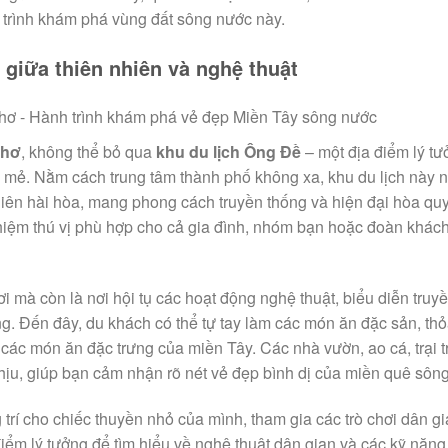
 trình khám phá vùng đất sông nước này.
 giữa thiên nhiên và nghệ thuật
Thơ
, không thể bỏ qua
khu du lịch Ông Đề
– một địa điểm lý tư
i mẻ. Nằm cách trung tâm thành phố không xa, khu du lịch này n
nhiên hài hòa, mang phong cách truyền thống và hiện đại hòa qu
nghiệm thú vị phù hợp cho cả gia đình, nhóm bạn hoặc đoàn khác
i mà còn là nơi hội tụ các hoạt động nghệ thuật, biểu diễn truy
g. Đến đây, du khách có thể tự tay làm các món ăn đặc sản, thỏ
 các món ăn đặc trưng của miền Tây. Các nhà vườn, ao cá, trại 
chịu, giúp bạn cảm nhận rõ nét vẻ đẹp bình dị của miền quê sôn
g trí cho chiếc thuyền nhỏ của mình, tham gia các trò chơi dân gi
điểm lý tưởng để tìm hiểu về nghệ thuật dân gian và các kỹ năng