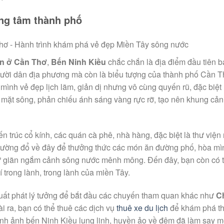
ung tâm thành phố
n ở Cần Thơ
,
Bến Ninh Kiều
chắc chắn là địa điểm đầu tiên 
người dân địa phương mà còn là biểu tượng của thành phố Cần T
nh vẻ đẹp lịch lãm, giản dị nhưng vô cùng quyến rũ, đặc biệt 
g mặt sông, phản chiếu ánh sáng vàng rực rỡ, tạo nên khung cản
ến trúc cổ kính, các quán cà phê, nhà hàng, đặc biệt là thư viện 
hường đổ về đây để thưởng thức các món ăn đường phố, hòa mì
hư giãn ngắm cảnh sông nước mênh mông. Đến đây, bạn còn có t
trong lành, trong lành của miền Tây.
uất phát lý tưởng để bắt đầu các chuyến tham quan khác như
C
i ra, bạn có thể thuê các dịch vụ
thuê xe du lịch
để khám phá t
hình ảnh bến Ninh Kiều lung linh, huyền ảo về đêm đã làm say m