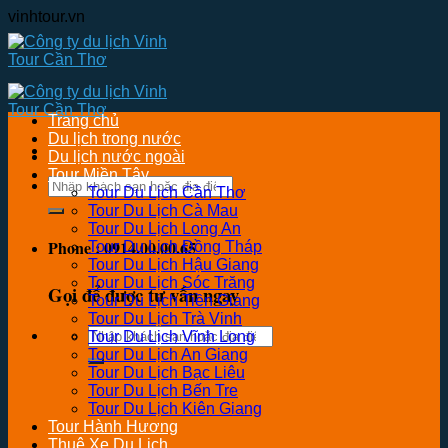
Skip
vinhtour.vn
to
content
Trang chủ
Du lịch trong nước
Du lịch nước ngoài
Tour Miền Tây
Tìm
Tour Du Lịch Cần Thơ
kiếm:
Tour Du Lịch Cà Mau
Tour Du Lịch Long An
Phone : 0914.00.00.65
Tour Du Lịch Đồng Tháp
Tour Du Lịch Hậu Giang
Tour Du Lịch Sóc Trăng
Gọi để được tư vấn ngay
Tour Du Lịch Tiền Giang
Tour Du Lịch Trà Vinh
Tìm
Tour Du Lịch Vĩnh Long
kiếm:
Tour Du Lịch An Giang
Tour Du Lịch Bạc Liêu
Tour Du Lịch Bến Tre
Tour Du Lịch Kiên Giang
Tour Hành Hương
Thuê Xe Du Lịch