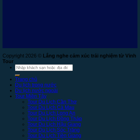
Copyright 2026 ©
Lắng nghe cảm xúc trải nghiệm từ Vinh
Tour
Tìm
kiếm:
Trang chủ
Du lịch trong nước
Du lịch nước ngoài
Tour Miền Tây
Tour Du Lịch Cần Thơ
Tour Du Lịch Cà Mau
Tour Du Lịch Long An
Tour Du Lịch Đồng Tháp
Tour Du Lịch Hậu Giang
Tour Du Lịch Sóc Trăng
Tour Du Lịch Tiền Giang