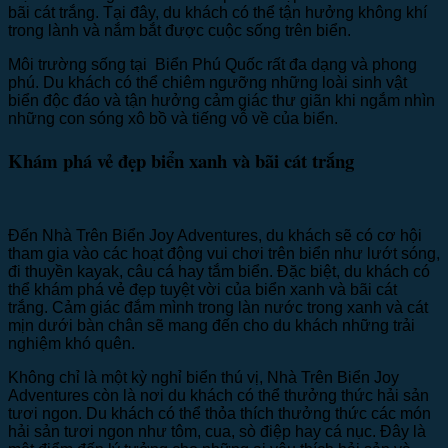
bãi cát trắng. Tại đây, du khách có thể tận hưởng không khí
trong lành và nắm bắt được cuộc sống trên biển.
Môi trường sống tại Biển Phú Quốc rất đa dạng và phong
phú. Du khách có thể chiêm ngưỡng những loài sinh vật
biển độc đáo và tận hưởng cảm giác thư giãn khi ngắm nhìn
những con sóng xô bồ và tiếng vỗ về của biển.
Khám phá vẻ đẹp biển xanh và bãi cát trắng
Đến Nhà Trên Biển Joy Adventures, du khách sẽ có cơ hội
tham gia vào các hoạt động vui chơi trên biển như lướt sóng,
đi thuyền kayak, câu cá hay tắm biển. Đặc biệt, du khách có
thể khám phá vẻ đẹp tuyệt vời của biển xanh và bãi cát
trắng. Cảm giác đắm mình trong làn nước trong xanh và cát
mịn dưới bàn chân sẽ mang đến cho du khách những trải
nghiệm khó quên.
Không chỉ là một kỳ nghỉ biển thú vị, Nhà Trên Biển Joy
Adventures còn là nơi du khách có thể thưởng thức hải sản
tươi ngon. Du khách có thể thỏa thích thưởng thức các món
hải sản tươi ngon như tôm, cua, sò điệp hay cá nục. Đây là