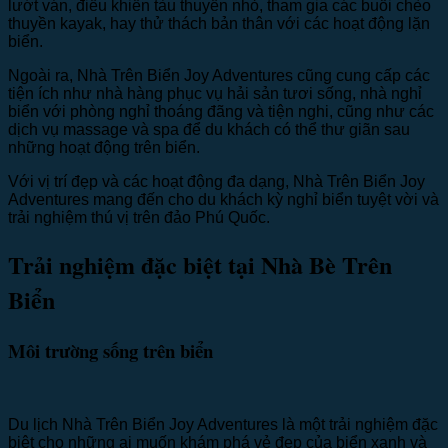
lướt ván, điều khiển tàu thuyền nhỏ, tham gia các buổi chèo
thuyền kayak, hay thử thách bản thân với các hoạt động lặn
biển.
Ngoài ra, Nhà Trên Biển Joy Adventures cũng cung cấp các
tiện ích như nhà hàng phục vụ hải sản tươi sống, nhà nghỉ
biển với phòng nghỉ thoáng đãng và tiện nghi, cũng như các
dịch vụ massage và spa để du khách có thể thư giãn sau
những hoạt động trên biển.
Với vị trí đẹp và các hoạt động đa dạng, Nhà Trên Biển Joy
Adventures mang đến cho du khách kỳ nghỉ biển tuyệt vời và
trải nghiệm thú vị trên đảo Phú Quốc.
Trải nghiệm đặc biệt tại Nhà Bè Trên
Biển
Môi trường sống trên biển
Du lịch Nhà Trên Biển Joy Adventures là một trải nghiệm đặc
biệt cho những ai muốn khám phá vẻ đẹp của biển xanh và