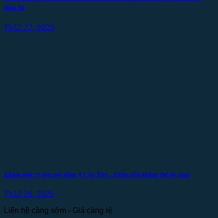
đậm đà
Th12 27, 2025
Khám phá vẻ đẹp nổi tiếng ở Cần Thơ – Điểm đến không thể bỏ qua!
Th12 26, 2025
Liên hệ càng sớm - Giá càng rẻ