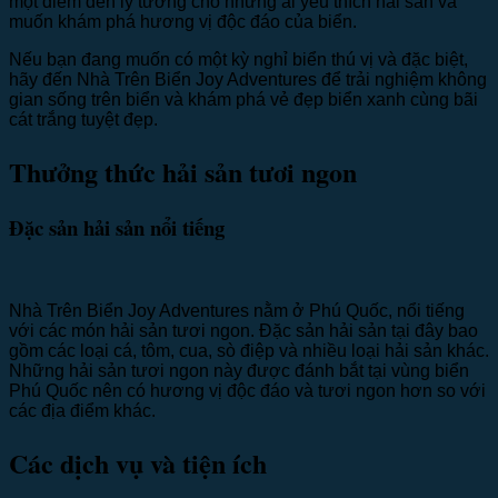
một điểm đến lý tưởng cho những ai yêu thích hải sản và
muốn khám phá hương vị độc đáo của biển.
Nếu bạn đang muốn có một kỳ nghỉ biển thú vị và đặc biệt,
hãy đến Nhà Trên Biển Joy Adventures để trải nghiệm không
gian sống trên biển và khám phá vẻ đẹp biển xanh cùng bãi
cát trắng tuyệt đẹp.
Thưởng thức hải sản tươi ngon
Đặc sản hải sản nổi tiếng
Nhà Trên Biển Joy Adventures nằm ở Phú Quốc, nổi tiếng
với các món hải sản tươi ngon. Đặc sản hải sản tại đây bao
gồm các loại cá, tôm, cua, sò điệp và nhiều loại hải sản khác.
Những hải sản tươi ngon này được đánh bắt tại vùng biển
Phú Quốc nên có hương vị độc đáo và tươi ngon hơn so với
các địa điểm khác.
Các dịch vụ và tiện ích