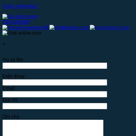
Quên mật khẩu?
0914000065
×
Họ và tên
Điện thoại
Email
Địa chỉ
Ghi chú