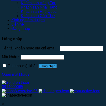
Khách sạn Vũng Tàu
Khách sạn Nha Trang
Khách sạn Phú Quốc
Khách sạn Cần Thơ
Kinh nghiệm du lịch
Liên hệ
Đăng nhập
Đăng nhập
Tên tài khoản hoặc địa chỉ email
*
Mật khẩu
*
Ghi nhớ mật khẩu
Đăng nhập
Quên mật khẩu?
0914000065
×