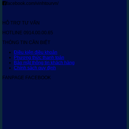
facebook.com/vinhtourvn/
HỖ TRỢ TƯ VẤN
HOTLINE 0914.00.00.65
THÔNG TIN CẦN BIẾT
Điều kiện điều khoản
Phương thức thanh toán
Bảo mật thông tin khách hàng
Chính sách quy định
FANPAGE FACEBOOK