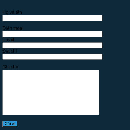
Họ và tên
Điện thoại
Email
Địa chỉ
Ghi chú