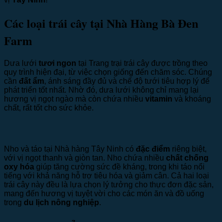
Các loại trái cây tại Nhà Hàng Bà Đen
Farm
Dưa lưới
tươi ngon
tại Trang trại trái cây được trồng theo
quy trình hiện đại, từ việc chọn giống đến chăm sóc. Chúng
cần
đất ẩm
, ánh sáng đầy đủ và chế độ tưới tiêu hợp lý để
phát triển tốt nhất. Nhờ đó, dưa lưới không chỉ mang lại
hương vị ngọt ngào mà còn chứa nhiều
vitamin
và khoáng
chất, rất tốt cho sức khỏe.
Nho và táo tại Nhà hàng Tây Ninh có
đặc điểm
riêng biệt,
với vị ngọt thanh và giòn tan. Nho chứa nhiều
chất chống
oxy hóa
giúp tăng cường sức đề kháng, trong khi táo nổi
tiếng với khả năng hỗ trợ tiêu hóa và giảm cân. Cả hai loại
trái cây này đều là lựa chọn lý tưởng cho thực đơn đặc sản,
mang đến hương vị tuyệt vời cho các món ăn và đồ uống
trong
du lịch nông nghiệp
.