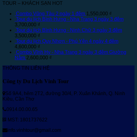
TOUR – KHÁCH SẠN HOT
Combo Vũng Tàu 2 ngày 1 đêm
1,550,000
₫
Tour du lịch Bình Hưng - Nha Trang 3 ngày 3 đêm
3,700,000
₫
Tour du lịch Bình Hưng - Ninh Chữ 3 ngày 3 đêm
3,500,000
₫
Tour du lịch Quy Nhơn - Phú Yên 4 ngày 4 đêm
4,600,000
₫
Combo Vĩnh Hy - Nha Trang 3 ngày 3 đêm Giường
Nằm
2,600,000
₫
THÔNG TIN LIÊN HỆ
Công ty Du Lịch Vinh Tour
Số 9A4, hẻm 2T2, đường 30/4, P. Xuân Khánh, Q. Ninh
Kiều, Cần Thơ
0914.00.00.65
MST: 1801737622
info.vinhtour@gmail.com