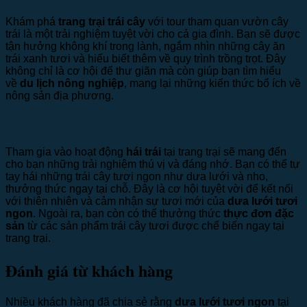
Khám phá
trang trại trái cây
với tour tham quan vườn cây
trái là một trải nghiệm tuyệt vời cho cả gia đình. Bạn sẽ được
tận hưởng không khí trong lành, ngắm nhìn những cây ăn
trái xanh tươi và hiểu biết thêm về quy trình trồng trọt. Đây
không chỉ là cơ hội để thư giãn mà còn giúp bạn tìm hiểu
về
du lịch nông nghiệp
, mang lại những kiến thức bổ ích về
nông sản địa phương.
Tham gia vào hoạt động
hái trái
tại trang trại sẽ mang đến
cho bạn những trải nghiệm thú vị và đáng nhớ. Bạn có thể tự
tay hái những trái cây tươi ngon như dưa lưới và nho,
thưởng thức ngay tại chỗ. Đây là cơ hội tuyệt vời để kết nối
với thiên nhiên và cảm nhận sự tươi mới của
dưa lưới tươi
ngon
. Ngoài ra, bạn còn có thể thưởng thức
thực đơn đặc
sản
từ các sản phẩm trái cây tươi được chế biến ngay tại
trang trại.
Đánh giá từ khách hàng
Nhiều khách hàng đã chia sẻ rằng
dưa lưới tươi ngon
tại