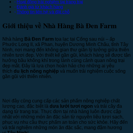
Hoạt động trải nghiệm tại trang trại
Đánh giá từ khách hàng
Thông tin liên hệ và đặt chỗ
Giới thiệu về Nhà Hàng Bà Đen Farm
Nhà hàng
Bà Đen Farm
tọa lạc tại Cổng sau núi – ấp
Phước Long II, xã Phan, huyện Dương Minh Châu, tỉnh Tây
Ninh, nơi mang đến không gian thư giãn lý tưởng giữa thiên
nhiên tươi đẹp. Với thiết kế gần gũi, khách hàng sẽ được tận
hưởng bầu không khí trong lành cùng cảnh quan nông trại
đẹp mắt. Đây là lựa chọn hoàn hảo cho những ai yêu
thích
du lịch nông nghiệp
và muốn trải nghiệm cuộc sống
gần gũi với thiên nhiên.
Nơi đây cũng cung cấp các sản phẩm nông nghiệp chất
lượng cao, đặc biệt là
dưa lưới tươi ngon
và trái cây đa
dạng từ trang trại. Thực đơn tại nhà hàng luôn được cập
nhật với những món ăn đặc sản từ nguyên liệu tươi sạch,
phục vụ nhu cầu thực phẩm an toàn cho sức khỏe. Hãy đến
và trải nghiệm những món ăn đặc sắc, mang đậm hương
vị
Tây Ninh
!