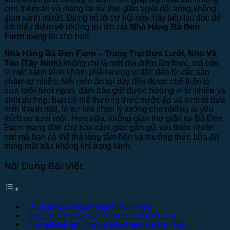
cơn thèm ăn và mang lại sự thư giãn tuyệt đối trong không
gian xanh mướt. Đừng bỏ lỡ cơ hội này, hãy tiếp tục đọc để
tìm hiểu thêm về những lợi ích mà
Nhà Hàng Bà Đen
Farm
mang lại cho bạn!
Nhà Hàng Bà Đen Farm – Trang Trại Dưa Lưới, Nho Và
Táo (Tây Ninh)
không chỉ là một địa điểm ẩm thực, mà còn
là một hành trình khám phá hương vị độc đáo từ các sản
phẩm tự nhiên. Mỗi món ăn tại đây đều được chế biến từ
dưa lưới tươi ngon, đảm bảo giữ được hương vị tự nhiên và
dinh dưỡng. Bạn có thể thưởng thức nước ép và sinh tố dưa
lưới thanh mát, là sự lựa chọn lý tưởng cho những ai yêu
thích sự tươi mới. Hơn nữa, không gian thư giãn tại Bà Đen
Farm mang đến cho bạn cảm giác gần gũi với thiên nhiên,
nơi mà bạn có thể thả lỏng tâm hồn và thưởng thức bữa ăn
trong một bầu không khí trong lành.
Nội Dung Bài Viết
Giới thiệu về Nhà Hàng Bà Đen Farm
Các loại trái cây tại Nhà Hàng Bà Đen Farm
Trải nghiệm ẩm thực tại Nhà Hàng Bà Đen Farm