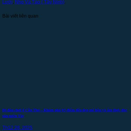
Lưới
,
Nho Và Táo ( Tây Ninh)
.
Bài viết liên quan
Đi đâu chơi ở Cần Thơ – Khám phá 03 điểm đến đẹp mê hồn và ẩm thực đặc
sản miền Tây
Th12 28, 2025