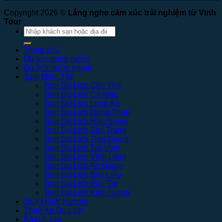
Copyright 2026 ©
Lắng nghe cảm xúc trải nghiệm từ Vinh
Tour
Tìm
kiếm:
Trang chủ
Du lịch trong nước
Du lịch nước ngoài
Tour Miền Tây
Tour Du Lịch Cần Thơ
Tour Du Lịch Cà Mau
Tour Du Lịch Long An
Tour Du Lịch Đồng Tháp
Tour Du Lịch Hậu Giang
Tour Du Lịch Sóc Trăng
Tour Du Lịch Tiền Giang
Tour Du Lịch Trà Vinh
Tour Du Lịch Vĩnh Long
Tour Du Lịch An Giang
Tour Du Lịch Bạc Liêu
Tour Du Lịch Bến Tre
Tour Du Lịch Kiên Giang
Tour Hành Hương
Thuê Xe Du Lịch
Khách sạn