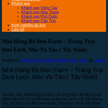
Khách sạn
Khách sạn Vũng Tàu
Khách sạn Nha Trang
Khách sạn Phú Quốc
Khách sạn Cần Thơ
Kinh nghiệm du lịch
Liên hệ
Nhà Hàng Bà Đen Farm – Trang Trại
Dưa Lưới, Nho Và Táo ( Tây Ninh)
Posted on
8 Tháng Chín, 2024
8 Tháng Chín, 2024
by
admin
Nhà Hàng Bà Đen Farm – Trang Trại
Dưa Lưới, Nho Và Táo ( Tây Ninh)
Tại đây, bạn sẽ không chỉ được thưởng thức ẩm thực tươi
ngon mà còn có cơ hội tham quan các vườn cây trái phong
phú, từ dưa lưới đến nho và táo. Đây thực sự là một hành
trình khám phá hương vị tươi mới, giúp bạn xóa tan những