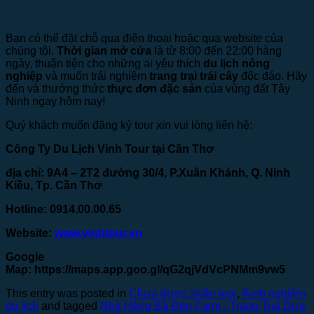
Bạn có thể đặt chỗ qua điện thoại hoặc qua website của
chúng tôi.
Thời gian mở cửa
là từ 8:00 đến 22:00 hàng
ngày, thuận tiện cho những ai yêu thích
du lịch nông
nghiệp
và muốn trải nghiệm
trang trại trái cây
độc đáo. Hãy
đến và thưởng thức
thực đơn đặc sản
của vùng đất Tây
Ninh ngay hôm nay!
Quý khách muốn đăng ký tour xin vui lòng liên hệ:
Công Ty Du Lịch Vinh Tour tại Cần Thơ
địa chỉ: 9A4 – 2T2 đường 30/4, P.Xuân Khánh, Q. Ninh
Kiều, Tp. Cần Thơ
Hotline: 0914.00.00.65
Website:
www.vinhtour.vn
Google
Map:
https://maps.app.goo.gl/qG2qjVdVcPNMm9vw5
This entry was posted in
Chưa được phân loại
,
Kinh nghiệm
du lịch
and tagged
Nhà Hàng Bà Đen Farm - Trang Trại Dưa