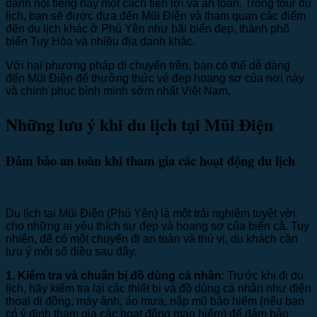
danh nổi tiếng này một cách tiện lợi và an toàn. Trong tour du
lịch, bạn sẽ được đưa đến Mũi Điện và tham quan các điểm
đến du lịch khác ở Phú Yên như bãi biển đẹp, thành phố
biển Tuy Hòa và nhiều địa danh khác.
Với hai phương pháp di chuyển trên, bạn có thể dễ dàng
đến Mũi Điện để thưởng thức vẻ đẹp hoang sơ của nơi này
và chinh phục bình minh sớm nhất Việt Nam.
Những lưu ý khi du lịch tại Mũi Điện
Đảm bảo an toàn khi tham gia các hoạt động du lịch
Du lịch tại Mũi Điện (Phú Yên) là một trải nghiệm tuyệt vời
cho những ai yêu thích sự đẹp và hoang sơ của biển cả. Tuy
nhiên, để có một chuyến đi an toàn và thú vị, du khách cần
lưu ý một số điều sau đây.
1. Kiểm tra và chuẩn bị đồ dùng cá nhân
: Trước khi đi du
lịch, hãy kiểm tra lại các thiết bị và đồ dùng cá nhân như điện
thoại di động, máy ảnh, áo mưa, nắp mũ bảo hiểm (nếu bạn
có ý định tham gia các hoạt động mạo hiểm) để đảm bảo