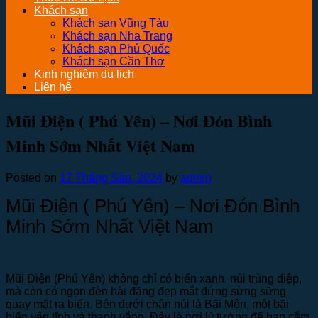
Khách sạn
Khách sạn Vũng Tàu
Khách sạn Nha Trang
Khách sạn Phú Quốc
Khách sạn Cần Thơ
Kinh nghiệm du lịch
Liên hệ
Mũi Điện ( Phú Yên) – Nơi Đón Bình
Minh Sớm Nhất Việt Nam
Posted on
17 Tháng Sáu, 2024
by
admin
Mũi Điện ( Phú Yên) – Nơi Đón Bình
Minh Sớm Nhất Việt Nam
Mũi Điện (Phú Yên) không chỉ có biển xanh, núi trùng điệp,
mà còn có ngọn đèn hải đăng đẹp mắt đứng sừng sững
quay mặt ra biển. Bên dưới chân núi là Bãi Môn, một bãi
biển yên tĩnh và thanh vắng. Đây là nơi lý tưởng để bạn cắm