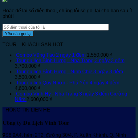
Hoặc để lại số điện thoại, chúng tôi sẽ gọi lại cho bạn sau ít
phút !
TOUR – KHÁCH SẠN HOT
Combo Vũng Tàu 2 ngày 1 đêm
1,550,000
₫
Tour du lịch Bình Hưng - Nha Trang 3 ngày 3 đêm
3,700,000
₫
Tour du lịch Bình Hưng - Ninh Chữ 3 ngày 3 đêm
3,500,000
₫
Tour du lịch Quy Nhơn - Phú Yên 4 ngày 4 đêm
4,600,000
₫
Combo Vĩnh Hy - Nha Trang 3 ngày 3 đêm Giường
Nằm
2,600,000
₫
THÔNG TIN LIÊN HỆ
Công ty Du Lịch Vinh Tour
Số 9A4, hẻm 2T2, đường 30/4, P. Xuân Khánh, Q. Ninh