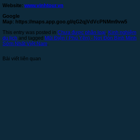
Website:
www.vinhtour.vn
Google
Map:
https://maps.app.goo.gl/qG2qjVdVcPNMm9vw5
This entry was posted in
Chưa được phân loại
,
Kinh nghiệm
du lịch
and tagged
Mũi Điện ( Phú Yên) - Nơi Đón Bình Minh
Sớm Nhất Việt Nam
.
Bài viết liên quan