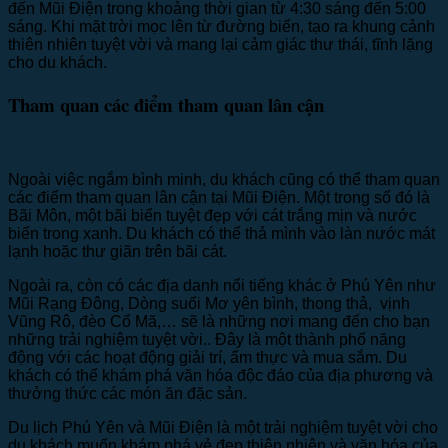
đến Mũi Điện trong khoảng thời gian từ 4:30 sáng đến 5:00
sáng. Khi mặt trời mọc lên từ đường biển, tạo ra khung cảnh
thiên nhiên tuyệt vời và mang lại cảm giác thư thái, tĩnh lặng
cho du khách.
Tham quan các điểm tham quan lân cận
Ngoài việc ngắm bình minh, du khách cũng có thể tham quan
các điểm tham quan lân cận tại Mũi Điện. Một trong số đó là
Bãi Môn, một bãi biển tuyệt đẹp với cát trắng mịn và nước
biển trong xanh. Du khách có thể thả mình vào làn nước mát
lạnh hoặc thư giãn trên bãi cát.
Ngoài ra, còn có các địa danh nổi tiếng khác ở Phú Yên như
Mũi Rạng Đông, Dòng suối Mơ yên bình, thong thả, vịnh
Vũng Rô, đèo Cổ Mã,… sẽ là những nơi mang đến cho bạn
những trải nghiệm tuyệt vời.. Đây là một thành phố năng
động với các hoạt động giải trí, ẩm thực và mua sắm. Du
khách có thể khám phá văn hóa độc đáo của địa phương và
thưởng thức các món ăn đặc sản.
Du lịch Phú Yên và Mũi Điện là một trải nghiệm tuyệt vời cho
du khách muốn khám phá vẻ đẹp thiên nhiên và văn hóa của