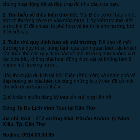
chúng hoạt động tốt và đáp ứng đủ nhu cầu của bạn.
2. Tìm hiểu về điều kiện thời tiết
: Mũi Điện có khí hậu nhiệt
đới và thường có mưa vào mùa mưa. Hãy kiểm tra thời tiết
trước khi đi để chuẩn bị phù hợp và tránh bị ảnh hưởng bởi
thời tiết xấu.
3. Tuân thủ quy định bảo vệ môi trường
: Để bảo vệ môi
trường và duy trì sự trong lành của cảnh quan biển, du khách
cần tuân thủ các quy định bảo vệ môi trường như không vứt
rác bừa bãi, không phá hoại động thực vật và không làm ô
nhiễm môi trường nước.
Hãy tham gia du lịch tại Mũi Điện (Phú Yên) và khám phá vẻ
đẹp hoang sơ của biển cả cùng những lưu ý trên để có một
chuyến đi an toàn và thú vị.
Quý khách muốn đăng ký tour xin vui lòng liên hệ:
Công Ty Du Lịch Vinh Tour tại Cần Thơ
địa chỉ: 9A4 – 2T2 đường 30/4, P.Xuân Khánh, Q. Ninh
Kiều, Tp. Cần Thơ
Hotline: 0914.00.00.65