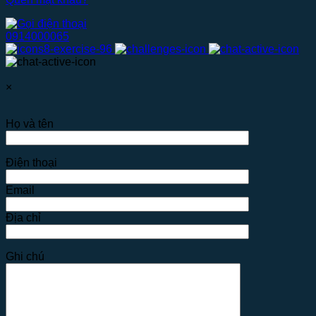
0914000065
×
Họ và tên
Điện thoại
Email
Địa chỉ
Ghi chú