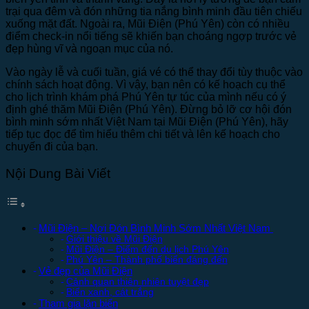
trại qua đêm và đón những tia nắng bình minh đầu tiên chiếu
xuống mặt đất. Ngoài ra, Mũi Điện (Phú Yên) còn có nhiều
điểm check-in nổi tiếng sẽ khiến bạn choáng ngợp trước vẻ
đẹp hùng vĩ và ngoạn mục của nó.
Vào ngày lễ và cuối tuần, giá vé có thể thay đổi tùy thuộc vào
chính sách hoạt động. Vì vậy, bạn nên có kế hoạch cụ thể
cho lịch trình khám phá Phú Yên tự túc của mình nếu có ý
định ghé thăm Mũi Điện (Phú Yên). Đừng bỏ lỡ cơ hội đón
bình minh sớm nhất Việt Nam tại Mũi Điện (Phú Yên), hãy
tiếp tục đọc để tìm hiểu thêm chi tiết và lên kế hoạch cho
chuyến đi của bạn.
Nội Dung Bài Viết
Mũi Điện – Nơi Đón Bình Minh Sớm Nhất Việt Nam
Giới thiệu về Mũi Điện
Mũi Điện – Điểm đến du lịch Phú Yên
Phú Yên – Thành phố biển đáng đến
Vẻ đẹp của Mũi Điện
Cảnh quan thiên nhiên tuyệt đẹp
Biển xanh, cát trắng
Tham gia lặn biển