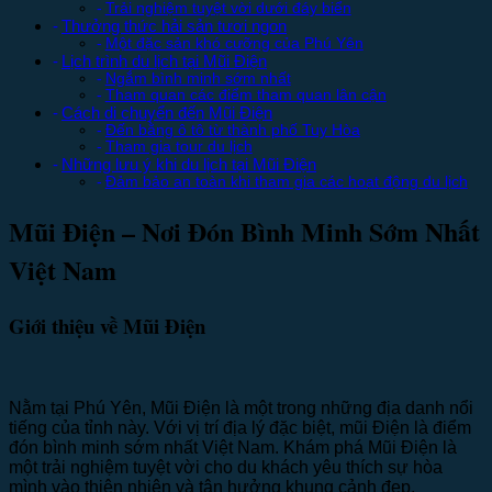
Trải nghiệm tuyệt vời dưới đáy biển
Thưởng thức hải sản tươi ngon
Một đặc sản khó cưỡng của Phú Yên
Lịch trình du lịch tại Mũi Điện
Ngắm bình minh sớm nhất
Tham quan các điểm tham quan lân cận
Cách di chuyển đến Mũi Điện
Đến bằng ô tô từ thành phố Tuy Hòa
Tham gia tour du lịch
Những lưu ý khi du lịch tại Mũi Điện
Đảm bảo an toàn khi tham gia các hoạt động du lịch
Mũi Điện – Nơi Đón Bình Minh Sớm Nhất
Việt Nam
Giới thiệu về Mũi Điện
Nằm tại Phú Yên, Mũi Điện là một trong những địa danh nổi
tiếng của tỉnh này. Với vị trí địa lý đặc biệt, mũi Điện là điểm
đón bình minh sớm nhất Việt Nam. Khám phá Mũi Điện là
một trải nghiệm tuyệt vời cho du khách yêu thích sự hòa
mình vào thiên nhiên và tận hưởng khung cảnh đẹp.