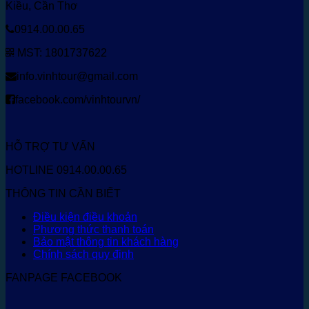
Kiều, Cần Thơ
0914.00.00.65
MST: 1801737622
info.vinhtour@gmail.com
facebook.com/vinhtourvn/
HỖ TRỢ TƯ VẤN
HOTLINE 0914.00.00.65
THÔNG TIN CẦN BIẾT
Điều kiện điều khoản
Phương thức thanh toán
Bảo mật thông tin khách hàng
Chính sách quy định
FANPAGE FACEBOOK