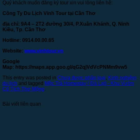
Quý khách muốn đăng ký tour xin vui lòng liên hệ:
Công Ty Du Lịch Vinh Tour tại Cần Thơ
địa chỉ: 9A4 – 2T2 đường 30/4, P.Xuân Khánh, Q. Ninh
Kiều, Tp. Cần Thơ
Hotline: 0914.00.00.65
Website:
www.vinhtour.vn
Google
Map:
https://maps.app.goo.gl/qG2qjVdVcPNMm9vw5
This entry was posted in
Chưa được phân loại
,
Kinh nghiệm
du lịch
and tagged
Mộc Trà Homestay ( Đà Lạt) - Khu Vườn
Cổ Tích Thơ Mộng
.
Bài viết liên quan