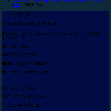
Combo Vĩnh Hy - Nha Trang 3 ngày 3 đêm Giường
Nằm
2,600,000
₫
THÔNG TIN LIÊN HỆ
Công ty Du Lịch Vinh Tour
Số 9A4, hẻm 2T2, đường 30/4, P. Xuân Khánh, Q. Ninh
Kiều, Cần Thơ
0914.00.00.65
MST: 1801737622
info.vinhtour@gmail.com
facebook.com/vinhtourvn/
HỖ TRỢ TƯ VẤN
HOTLINE 0914.00.00.65
THÔNG TIN CẦN BIẾT