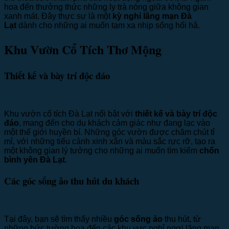
hoa đến thưởng thức những ly trà nóng giữa không gian
xanh mát. Đây thực sự là một
kỳ nghỉ lãng mạn Đà
Lạt
dành cho những ai muốn tạm xa nhịp sống hối hả.
Khu Vườn Cổ Tích Thơ Mộng
Thiết kế và bày trí độc đáo
Khu vườn cổ tích Đà Lạt nổi bật với
thiết kế và bày trí độc
đáo
, mang đến cho du khách cảm giác như đang lạc vào
một thế giới huyền bí. Những góc vườn được chăm chút tỉ
mỉ, với những tiểu cảnh xinh xắn và màu sắc rực rỡ, tạo ra
một không gian lý tưởng cho những ai muốn tìm kiếm
chốn
bình yên Đà Lạt
.
Các góc sống ảo thu hút du khách
Tại đây, bạn sẽ tìm thấy nhiều
góc sống ảo
thu hút, từ
những bức tường hoa đến các khu vực nghỉ ngơi lãng mạn.