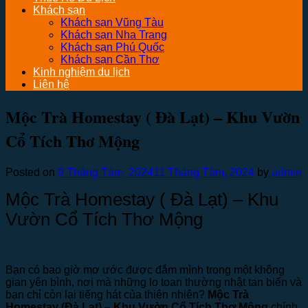
Khách sạn
Khách sạn Vũng Tàu
Khách sạn Nha Trang
Khách sạn Phú Quốc
Khách sạn Cần Thơ
Kinh nghiệm du lịch
Liên hệ
Mộc Trà Homestay ( Đà Lạt) – Khu Vườn
Cổ Tích Thơ Mộng
Posted on
9 Tháng Tám, 2024
11 Tháng Tám, 2024
by
admin
Mộc Trà Homestay ( Đà Lạt) – Khu
Vườn Cổ Tích Thơ Mộng
Bạn có bao giờ mơ ước được đắm mình trong một không
gian yên bình, nơi mà những lo toan thường nhật tan biến và
bạn chỉ còn lại tiếng hát của thiên nhiên?
Mộc Trà
Homestay (Đà Lạt) – Khu Vườn Cổ Tích Thơ Mộng
chính