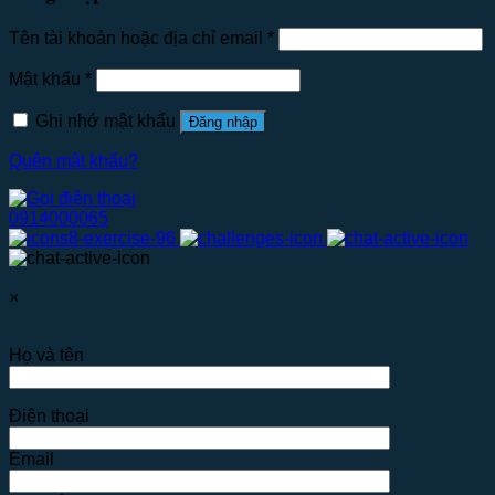
Tên tài khoản hoặc địa chỉ email
*
Mật khẩu
*
Ghi nhớ mật khẩu
Đăng nhập
Quên mật khẩu?
0914000065
×
Họ và tên
Điện thoại
Email