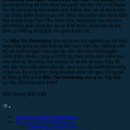
là nơi lý tưởng để hiện thực hóa giấc mơ đó. Với vị trí thuận
lợi chỉ cách trung tâm thành phố 3,8km, bạn sẽ dễ dàng tiếp
cận nhiều điểm tham quan nổi tiếng như vườn dâu Nhật Bản
hay thung lũng Tình Yêu. Hơn nữa, homestay này sở hữu
một không gian sống ấm áp và thân thiện, giúp bạn và gia
đình có những phút giây thư giãn tuyệt vời.
Tại
Mộc Trà Homestay
, bạn sẽ được trải nghiệm sự kết hợp
hoàn hảo giữa sự yên tĩnh và tiện nghi hiện đại. Những căn
hộ với thiết kế gam màu ấm áp, bồn tắm hoa hồng ngắm
cảnh thiên nhiên, cùng với những chiếc khăn tắm mềm mại
như những làn sóng nhẹ nhàng vỗ về làn da bạn. Hãy để
nơi đây như một chiếc cầu nối, đưa bạn vào hành trình sống
chậm lại, thưởng thức từng khoảnh khắc trôi qua. Đừng bỏ
lỡ điều gì thú vị mà
Mộc Trà Homestay
mang lại, hãy tiếp
tục đọc để khám phá thêm!
Nội Dung Bài Viết
Giới thiệu về Mộc Trà Homestay
Khu Vườn Cổ Tích Thơ Mộng
Thiết kế và bày trí độc đáo