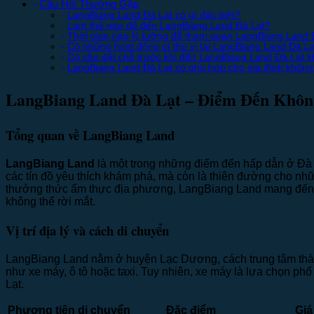
Câu Hỏi Thường Gặp
LangBiang Land Đà Lạt có gì đặc biệt?
Làm thế nào để đến LangBiang Land Đà Lạt?
Thời gian nào lý tưởng để tham quan LangBiang Land 
Có những hoạt động gì thú vị tại LangBiang Land Đà L
Có cần đặt chỗ trước khi đến LangBiang Land Đà Lạt 
LangBiang Land Đà Lạt có phù hợp cho gia đình không
LangBiang Land Đà Lạt – Điểm Đến Khôn
Tổng quan về LangBiang Land
LangBiang Land
là một trong những điểm đến hấp dẫn ở Đà Lạ
các tín đồ yêu thích khám phá, mà còn là thiên đường cho nhữ
thưởng thức ẩm thực địa phương, LangBiang Land mang đến c
không thể rời mắt.
Vị trí địa lý và cách di chuyển
LangBiang Land nằm ở huyện Lạc Dương, cách trung tâm thàn
như xe máy, ô tô hoặc taxi. Tuy nhiên, xe máy là lựa chọn ph
Lạt.
Phương tiện di chuyển
Đặc điểm
Giá