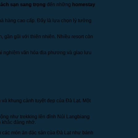
ách sạn sang trọng
đến những
homestay
hà hàng cao cấp. Đây là lựa chọn lý tưởng
 gần gũi với thiên nhiên. Nhiều resort còn
rải nghiệm văn hóa địa phương và giao lưu
h và khung cảnh tuyệt đẹp của Đà Lạt. Một
 động như trekking lên đỉnh Núi Langbiang
h khắc đáng nhớ.
vụ các món ăn đặc sản của Đà Lạt như bánh