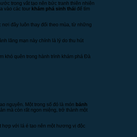
ớc trong vắt tạo nên bức tranh thiên nhiên
a vào các tour
khám phá sinh thái
để tìm
c nơi đây luôn thay đổi theo mùa, từ những
nh lãng mạn này chính là lý do thu hút
m khó quên trong hành trình khám phá Đà
ao nguyên. Một trong số đó là món
bánh
n mà còn rất ngon miệng, trở thành một
 hợp với lá é tạo nên một hương vị độc