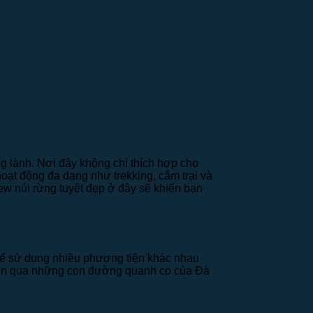
ng lành. Nơi đây không chỉ thích hợp cho
oạt động đa dạng như trekking, cắm trại và
w núi rừng tuyệt đẹp ở đây sẽ khiến bạn
ể sử dụng nhiều phương tiện khác nhau
huyển qua những con đường quanh co của Đà