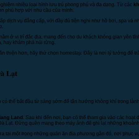
 nghiệm nhiều loại hình lưu trú phong phú và đa dạng. Từ các
kh
họn phù hợp với nhu cầu của mình.
 dịch vụ đẳng cấp, với đầy đủ tiện nghi như hồ bơi, spa và n
o.
ằm ở vị trí đắc địa, mang đến cho du khách không gian yên tĩnh,
a, hay khám phá núi rừng.
ân thiện hơn, hãy thử chọn homestay. Đây là nơi lý tưởng để t
à Lạt
n có thể bắt đầu từ sáng sớm để tận hưởng không khí trong làn
iang Land
. Sau khi đến nơi, bạn có thể tham gia vào các hoạt
Đà Lạt. Đừng quên mang theo máy ảnh để ghi lại những khoản
ưa tại một trong những quán ăn địa phương gần đó, nơi phục 