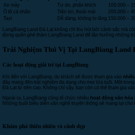
Xe máy
Tự do, phấn khích
100.000 – 
Ô tô cá nhân
Tiện lợi, thoải mái
200.000 – 
Taxi
Dễ dàng, không lo lắng
150.000 – 3
LangBiang Land Đà Lạt không chỉ thu hút bởi cảnh sắc mà còn
đừng quên ghé thăm LangBiang Land để tận hưởng những trải
Trải Nghiệm Thú Vị Tại LangBiang Land 
Các hoạt động giải trí tại LangBiang
Khi đến với LangBiang, du khách sẽ được tham gia vào
nhiều
đây mang đến trải nghiệm đa dạng cho mọi lứa tuổi. Một trong
Đà Lạt từ trên cao. Không chỉ vậy, bạn còn có thể tham gia v
Ngoài ra, LangBiang cũng tổ chức nhiều
hoạt động văn hóa
Những buổi biểu diễn văn nghệ truyền thống sẽ mang lại cho 
Khám phá thiên nhiên và cảnh đẹp