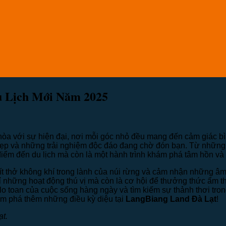
u Lịch Mới Năm 2025
hòa với sự hiện đại, nơi mỗi góc nhỏ đều mang đến cảm giác b
t đẹp và những trải nghiệm độc đáo đang chờ đón bạn. Từ nhữ
điểm đến du lịch mà còn là một hành trình khám phá tâm hồn và
 thở không khí trong lành của núi rừng và cảm nhận những âm 
hững hoạt động thú vị mà còn là cơ hội để thưởng thức ẩm thự
g lo toan của cuộc sống hàng ngày và tìm kiếm sự thảnh thơi tr
ám phá thêm những điều kỳ diệu tại
LangBiang Land Đà Lạt
!
t.