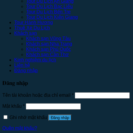
Tour Du Lịch An Giang
Tour Du Lịch Bạc Liêu
Tour Du Lịch Bến Tre
Tour Du Lịch Kiên Giang
Tour Hành Hương
Thuê Xe Du Lịch
Khách sạn
Khách sạn Vũng Tàu
Khách sạn Nha Trang
Khách sạn Phú Quốc
Khách sạn Cần Thơ
Kinh nghiệm du lịch
Liên hệ
Đăng nhập
Đăng nhập
Tên tài khoản hoặc địa chỉ email
*
Mật khẩu
*
Ghi nhớ mật khẩu
Đăng nhập
Quên mật khẩu?