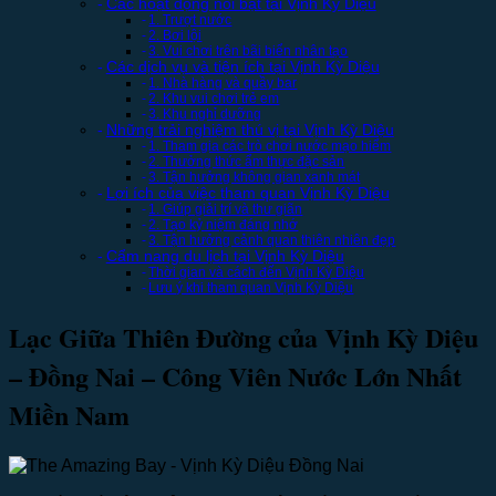
Các hoạt động nổi bật tại Vịnh Kỳ Diệu
1. Trượt nước
2. Bơi lội
3. Vui chơi trên bãi biển nhân tạo
Các dịch vụ và tiện ích tại Vịnh Kỳ Diệu
1. Nhà hàng và quầy bar
2. Khu vui chơi trẻ em
3. Khu nghỉ dưỡng
Những trải nghiệm thú vị tại Vịnh Kỳ Diệu
1. Tham gia các trò chơi nước mạo hiểm
2. Thưởng thức ẩm thực đặc sản
3. Tận hưởng không gian xanh mát
Lợi ích của việc tham quan Vịnh Kỳ Diệu
1. Giúp giải trí và thư giãn
2. Tạo kỷ niệm đáng nhớ
3. Tận hưởng cảnh quan thiên nhiên đẹp
Cẩm nang du lịch tại Vịnh Kỳ Diệu
Thời gian và cách đến Vịnh Kỳ Diệu
Lưu ý khi tham quan Vịnh Kỳ Diệu
Lạc Giữa Thiên Đường của Vịnh Kỳ Diệu
– Đồng Nai – Công Viên Nước Lớn Nhất
Miền Nam