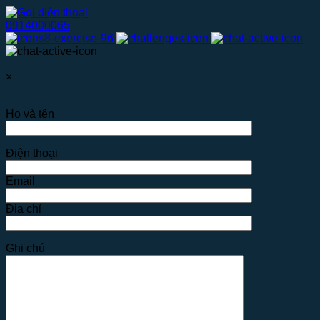
0914000065
×
Họ và tên
Điện thoại
Email
Địa chỉ
Ghi chú