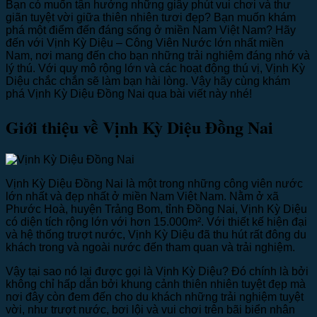
Bạn có muốn tận hưởng những giây phút vui chơi và thư
giãn tuyệt vời giữa thiên nhiên tươi đẹp? Bạn muốn khám
phá một điểm đến đáng sống ở miền Nam Việt Nam? Hãy
đến với Vịnh Kỳ Diệu – Công Viên Nước lớn nhất miền
Nam, nơi mang đến cho bạn những trải nghiệm đáng nhớ và
lý thú. Với quy mô rộng lớn và các hoạt động thú vị, Vịnh Kỳ
Diệu chắc chắn sẽ làm bạn hài lòng. Vậy hãy cùng khám
phá Vịnh Kỳ Diệu Đồng Nai qua bài viết này nhé!
Giới thiệu về Vịnh Kỳ Diệu Đồng Nai
Vịnh Kỳ Diệu Đồng Nai là một trong những công viên nước
lớn nhất và đẹp nhất ở miền Nam Việt Nam. Nằm ở xã
Phước Hoà, huyện Trảng Bom, tỉnh Đồng Nai, Vịnh Kỳ Diệu
có diện tích rộng lớn với hơn 15.000m². Với thiết kế hiện đại
và hệ thống trượt nước, Vịnh Kỳ Diệu đã thu hút rất đông du
khách trong và ngoài nước đến tham quan và trải nghiệm.
Vậy tại sao nó lại được gọi là Vịnh Kỳ Diệu? Đó chính là bởi
không chỉ hấp dẫn bởi khung cảnh thiên nhiên tuyệt đẹp mà
nơi đây còn đem đến cho du khách những trải nghiệm tuyệt
vời, như trượt nước, bơi lội và vui chơi trên bãi biển nhân