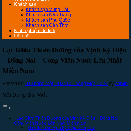
Khách sạn
Khách sạn Vũng Tàu
Khách sạn Nha Trang
Khách sạn Phú Quốc
Khách sạn Cần Thơ
Kinh nghiệm du lịch
Liên hệ
Lạc Giữa Thiên Đường của Vịnh Kỳ Diệu
– Đồng Nai – Công Viên Nước Lớn Nhất
Miền Nam
Posted on
10 Tháng Một, 2024
10 Tháng Một, 2024
by
admin
Nội Dung Bài Viết
Lạc Giữa Thiên Đường của Vịnh Kỳ Diệu – Đồng Nai –
Công Viên Nước Lớn Nhất Miền Nam
Giới thiệu về Vịnh Kỳ Diệu Đồng Nai