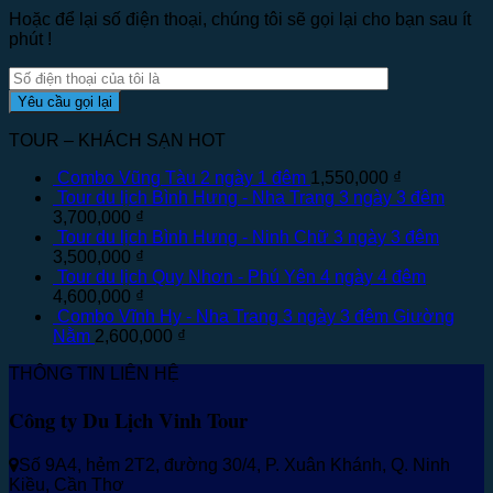
Hoặc để lại số điện thoại, chúng tôi sẽ gọi lại cho bạn sau ít
phút !
TOUR – KHÁCH SẠN HOT
Combo Vũng Tàu 2 ngày 1 đêm
1,550,000
₫
Tour du lịch Bình Hưng - Nha Trang 3 ngày 3 đêm
3,700,000
₫
Tour du lịch Bình Hưng - Ninh Chữ 3 ngày 3 đêm
3,500,000
₫
Tour du lịch Quy Nhơn - Phú Yên 4 ngày 4 đêm
4,600,000
₫
Combo Vĩnh Hy - Nha Trang 3 ngày 3 đêm Giường
Nằm
2,600,000
₫
THÔNG TIN LIÊN HỆ
Công ty Du Lịch Vinh Tour
Số 9A4, hẻm 2T2, đường 30/4, P. Xuân Khánh, Q. Ninh
Kiều, Cần Thơ