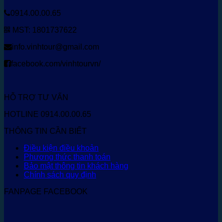
0914.00.00.65
MST: 1801737622
info.vinhtour@gmail.com
facebook.com/vinhtourvn/
HỖ TRỢ TƯ VẤN
HOTLINE 0914.00.00.65
THÔNG TIN CẦN BIẾT
Điều kiện điều khoản
Phương thức thanh toán
Bảo mật thông tin khách hàng
Chính sách quy định
FANPAGE FACEBOOK