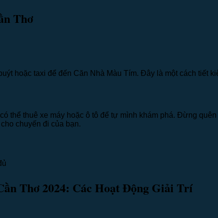
ần Thơ
ýt hoặc taxi để đến Căn Nhà Màu Tím. Đây là một cách tiết kiệ
ó thể thuê xe máy hoặc ô tô để tự mình khám phá. Đừng quên c
n cho chuyến đi của bạn.
đủ
ần Thơ 2024: Các Hoạt Động Giải Trí