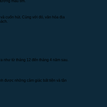
 tường màu tím.
 và cuốn hút. Cùng với đó, văn hóa địa
hách.
ưa như từ tháng 12 đến tháng 4 năm sau.
nh được những cảm giác bất tiện và tận