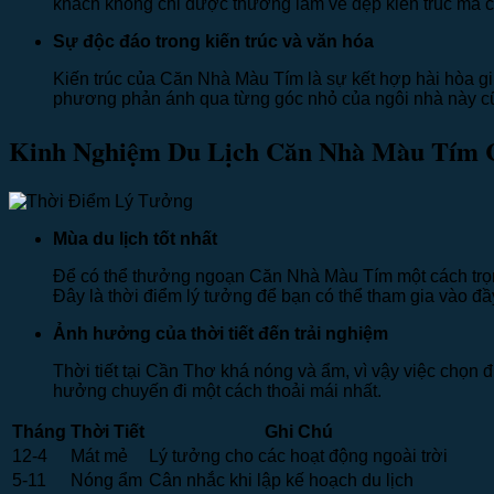
khách không chỉ được thưởng lãm vẻ đẹp kiến trúc mà 
Sự độc đáo trong kiến trúc và văn hóa
Kiến trúc của Căn Nhà Màu Tím là sự kết hợp hài hòa gi
phương phản ánh qua từng góc nhỏ của ngôi nhà này c
Kinh Nghiệm Du Lịch Căn Nhà Màu Tím C
Mùa du lịch tốt nhất
Để có thể thưởng ngoạn Căn Nhà Màu Tím một cách trọn 
Đây là thời điểm lý tưởng để bạn có thể tham gia vào đầy 
Ảnh hưởng của thời tiết đến trải nghiệm
Thời tiết tại Cần Thơ khá nóng và ẩm, vì vậy việc chọn
hưởng chuyến đi một cách thoải mái nhất.
Tháng
Thời Tiết
Ghi Chú
12-4
Mát mẻ
Lý tưởng cho các hoạt động ngoài trời
5-11
Nóng ẩm
Cân nhắc khi lập kế hoạch du lịch