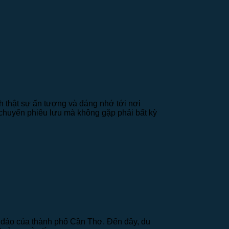
 thật sự ấn tượng và đáng nhớ tới nơi
chuyến phiêu lưu mà không gặp phải bất kỳ
c đáo của thành phố Cần Thơ. Đến đây, du