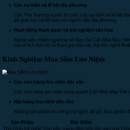
Các sự kiện và lễ hội địa phương
Cần Thơ thường xuyên tổ chức các sự kiện và lễ hội đặc
để giao lưu và kết bạn với người dân địa phương.
Hoạt động tham quan và trải nghiệm văn hóa
Ngoài việc chiêm ngưỡng vẻ đẹp của Căn Nhà Màu Tím,
các di tích lịch sử và tham gia vào các lớp học nghệ thuậ
Kinh Nghiệm Mua Sắm Lưu Niệm
Các cửa hàng lưu niệm đặc sắc
Các cửa hàng lưu niệm xung quanh Căn Nhà Màu Tím là n
Mặt hàng lưu niệm độc đáo
Những sản phẩm thủ công mỹ nghệ, đồ gỗ, thực phẩm đ
Sản Phẩm
Đặc Điểm
Thủ công mỹ nghệ
Tinh xảo, mang đậm bản sắc văn hóa
Cửa