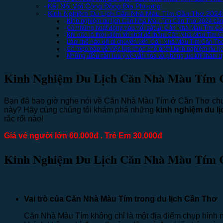
Kết Nối Với Cộng Đồng Địa Phương
Kinh Nghiệm Du Lịch Căn Nhà Màu Tím Cần Thơ 2024:
Kinh nghiệm du lịch Căn Nhà Màu Tím Cần Thơ 2024 cần
Có những hoạt động nào nổi bật tại Căn Nhà Màu Tím C
Khi nào là thời điểm tốt nhất để thăm Căn Nhà Màu Tím
Làm thế nào để di chuyển đến Căn Nhà Màu Tím Cần Th
Có mẹo nào về việc lựa chọn chỗ ở khi kinh nghiệm du 
Những điều cần lưu ý về văn hóa và phong tục khi tham
Kinh Nghiệm Du Lịch Căn Nhà Màu Tím 
Bạn đã bao giờ nghe nói về Căn Nhà Màu Tím ở Cần Thơ chưa?
này? Hãy cùng chúng tôi khám phá những
kinh nghiệm du l
rắc rối nào!
Giá vé người lớn 60.000đ . Trẻ Em 30.000đ
Kinh Nghiệm Du Lịch Căn Nhà Màu Tím C
Vai trò của Căn Nhà Màu Tím trong du lịch Cần Thơ
Căn Nhà Màu Tím không chỉ là một địa điểm chụp hình n