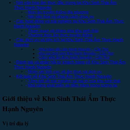
Nét văn hóa ẩm thực đặc trưng tại Khu Sinh Thái Ẩm
Thực Hạnh Nguyên
Món ăn truyền thống địa phương
Nét văn hóa và phong cách phục vụ
Các hoạt động và trải nghiệm tại Khu Sinh Thái Ẩm Thực
Hạnh Nguyên
Tham quan và khám phá khu sinh thái
Thưởng thức ẩm thực truyền thống
Các dịch vụ và tiện ích tại Khu Sinh Thái Ẩm Thực Hạnh
Nguyên
Nhà hàng đặc sản Hạnh Nguyên – Cần Thơ
Khu vui chơi sinh thái Hạnh Nguyên – Cần Thơ
Công viên ẩm thực Hạnh Nguyên – Cần Thơ
Đánh giá và phản hồi từ khách hàng về Khu Sinh Thái Ẩm
Thực Hạnh Nguyên
Nhận xét tích cực về ẩm thực và dịch vụ
Kết luận về Khu Sinh Thái Ẩm Thực Hạnh Nguyên
Tổng kết về trải nghiệm và giá trị của khu sinh thái
Khả năng phát triển và tiềm năng trong tương lai
Giới thiệu về Khu Sinh Thái Ẩm Thực
Hạnh Nguyên
Vị trí địa lý