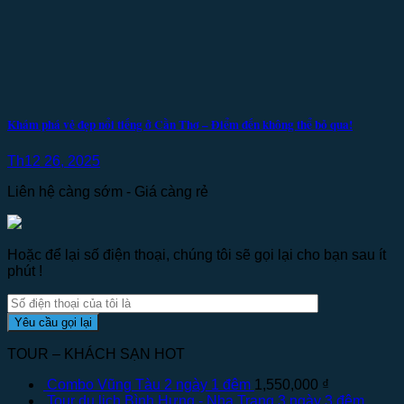
Khám phá vẻ đẹp nổi tiếng ở Cần Thơ – Điểm đến không thể bỏ qua!
Th12 26, 2025
Liên hệ càng sớm - Giá càng rẻ
Hoặc để lại số điện thoại, chúng tôi sẽ gọi lại cho bạn sau ít
phút !
TOUR – KHÁCH SẠN HOT
Combo Vũng Tàu 2 ngày 1 đêm
1,550,000
₫
Tour du lịch Bình Hưng - Nha Trang 3 ngày 3 đêm