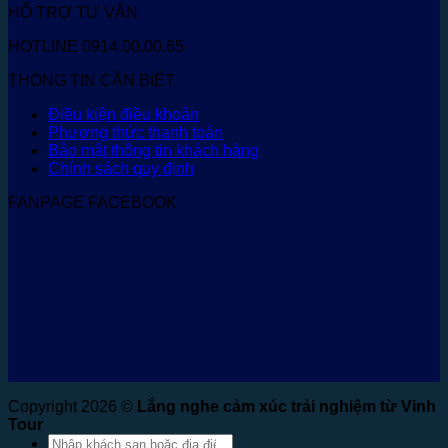
HỖ TRỢ TƯ VẤN
HOTLINE 0914.00.00.65
THÔNG TIN CẦN BIẾT
Điều kiện điều khoản
Phương thức thanh toán
Bảo mật thông tin khách hàng
Chính sách quy định
FANPAGE FACEBOOK
Copyright 2026 ©
Lắng nghe cảm xúc trải nghiệm từ Vinh
Tour
Tìm