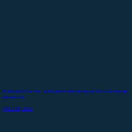
Đi đâu chơi ở Cần Thơ – Khám phá 03 điểm đến đẹp mê hồn và ẩm thực đặc
sản miền Tây
Th12 28, 2025