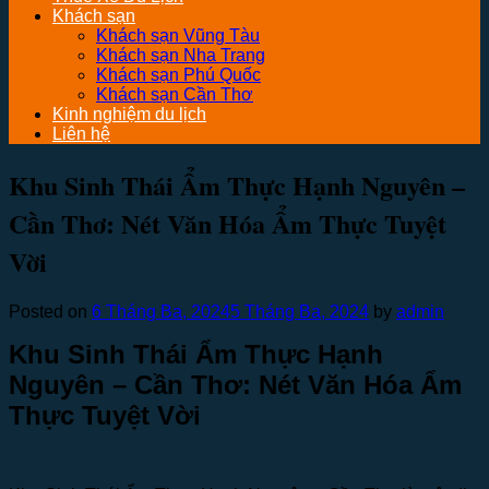
Khách sạn
Khách sạn Vũng Tàu
Khách sạn Nha Trang
Khách sạn Phú Quốc
Khách sạn Cần Thơ
Kinh nghiệm du lịch
Liên hệ
Khu Sinh Thái Ẩm Thực Hạnh Nguyên –
Cần Thơ: Nét Văn Hóa Ẩm Thực Tuyệt
Vời
Posted on
6 Tháng Ba, 2024
5 Tháng Ba, 2024
by
admin
Khu Sinh Thái Ẩm Thực Hạnh
Nguyên – Cần Thơ: Nét Văn Hóa Ẩm
Thực Tuyệt Vời