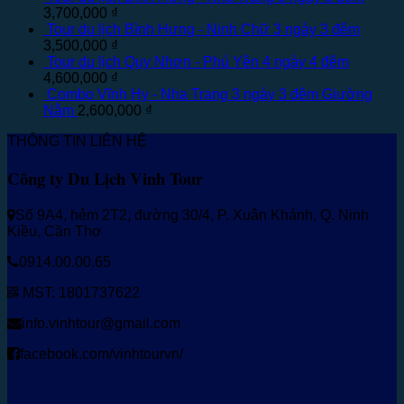
3,700,000
₫
Tour du lịch Bình Hưng - Ninh Chữ 3 ngày 3 đêm
3,500,000
₫
Tour du lịch Quy Nhơn - Phú Yên 4 ngày 4 đêm
4,600,000
₫
Combo Vĩnh Hy - Nha Trang 3 ngày 3 đêm Giường
Nằm
2,600,000
₫
THÔNG TIN LIÊN HỆ
Công ty Du Lịch Vinh Tour
Số 9A4, hẻm 2T2, đường 30/4, P. Xuân Khánh, Q. Ninh
Kiều, Cần Thơ
0914.00.00.65
MST: 1801737622
info.vinhtour@gmail.com
facebook.com/vinhtourvn/