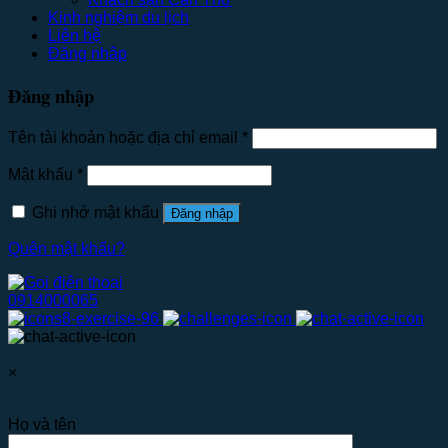
Kinh nghiệm du lịch
Liên hệ
Đăng nhập
Đăng nhập
Tên tài khoản hoặc địa chỉ email
*
Mật khẩu
*
Ghi nhớ mật khẩu
Đăng nhập
Quên mật khẩu?
0914000065
×
Họ và tên