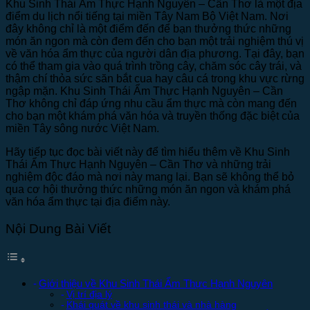
Khu Sinh Thái Ẩm Thực Hạnh Nguyên – Cần Thơ là một địa
điểm du lịch nổi tiếng tại miền Tây Nam Bộ Việt Nam. Nơi
đây không chỉ là một điểm đến để bạn thưởng thức những
món ăn ngon mà còn đem đến cho bạn một trải nghiệm thú vị
về văn hóa ẩm thực của người dân địa phương. Tại đây, bạn
có thể tham gia vào quá trình trồng cây, chăm sóc cây trái, và
thậm chí thỏa sức săn bắt cua hay câu cá trong khu vực rừng
ngập mặn. Khu Sinh Thái Ẩm Thực Hạnh Nguyên – Cần
Thơ không chỉ đáp ứng nhu cầu ẩm thực mà còn mang đến
cho bạn một khám phá văn hóa và truyền thống đặc biệt của
miền Tây sông nước Việt Nam.
Hãy tiếp tục đọc bài viết này để tìm hiểu thêm về Khu Sinh
Thái Ẩm Thực Hạnh Nguyên – Cần Thơ và những trải
nghiệm độc đáo mà nơi này mang lại. Bạn sẽ không thể bỏ
qua cơ hội thưởng thức những món ăn ngon và khám phá
văn hóa ẩm thực tại địa điểm này.
Nội Dung Bài Viết
Giới thiệu về Khu Sinh Thái Ẩm Thực Hạnh Nguyên
Vị trí địa lý
Khái quát về khu sinh thái và nhà hàng