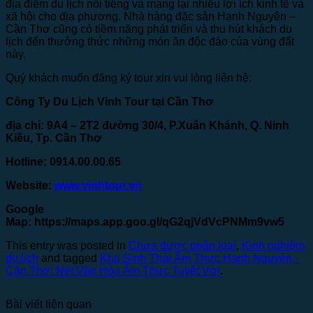
địa điểm du lịch nổi tiếng và mang lại nhiều lợi ích kinh tế và
xã hội cho địa phương. Nhà hàng đặc sản Hạnh Nguyên –
Cần Thơ cũng có tiềm năng phát triển và thu hút khách du
lịch đến thưởng thức những món ăn độc đáo của vùng đất
này.
Quý khách muốn đăng ký tour xin vui lòng liên hệ:
Công Ty Du Lịch Vinh Tour tại Cần Thơ
địa chỉ: 9A4 – 2T2 đường 30/4, P.Xuân Khánh, Q. Ninh
Kiều, Tp. Cần Thơ
Hotline: 0914.00.00.65
Website:
www.vinhtour.vn
Google
Map:
https://maps.app.goo.gl/qG2qjVdVcPNMm9vw5
This entry was posted in
Chưa được phân loại
,
Kinh nghiệm
du lịch
and tagged
Khu Sinh Thái Ẩm Thực Hạnh Nguyên -
Cần Thơ: Nét Văn Hóa Ẩm Thực Tuyệt Vời
.
Bài viết liên quan