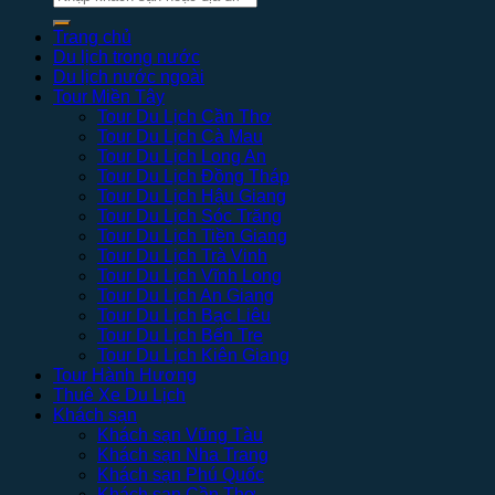
kiếm:
Trang chủ
Du lịch trong nước
Du lịch nước ngoài
Tour Miền Tây
Tour Du Lịch Cần Thơ
Tour Du Lịch Cà Mau
Tour Du Lịch Long An
Tour Du Lịch Đồng Tháp
Tour Du Lịch Hậu Giang
Tour Du Lịch Sóc Trăng
Tour Du Lịch Tiền Giang
Tour Du Lịch Trà Vinh
Tour Du Lịch Vĩnh Long
Tour Du Lịch An Giang
Tour Du Lịch Bạc Liêu
Tour Du Lịch Bến Tre
Tour Du Lịch Kiên Giang
Tour Hành Hương
Thuê Xe Du Lịch
Khách sạn
Khách sạn Vũng Tàu
Khách sạn Nha Trang
Khách sạn Phú Quốc
Khách sạn Cần Thơ