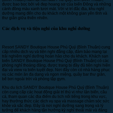
được bao bọc bởi vẻ đẹp hoang sơ của biển Đông và những
cánh đồng màu xanh tươi mát. Với vị trí đắc địa, khu nghỉ
dưỡng mang đến cho du khách một không gian yên tĩnh và
thư giãn giữa thiên nhiên.
Các dịch vụ và tiện nghi của khu nghỉ dưỡng
Resort SANDY Boutique House Phú Quý (Bình Thuận) cung
cấp nhiều dịch vụ và tiện nghi đẳng cấp, đảm bảo mang lại
trải nghiệm nghỉ dưỡng hoàn hảo cho du khách. Khách sạn
biển SANDY Boutique House Phú Quý (Bình Thuận) có các
phòng nghỉ thoáng đãng, được trang bị đầy đủ tiện nghi hiện
đại và view ra biển tuyệt đẹp. Nơi đây còn có nhà hàng phục
vụ các món ăn đa dạng và ngon miệng, quầy bar thư giãn,
bể bơi ngoài trời và phòng tập gym.
Khu du lịch SANDY Boutique House Phú Quý (Bình Thuận)
còn cung cấp các hoạt động giải trí thú vị như lặn biển, câu
cá, tham quan các địa điểm du lịch nổi tiếng trong khu vực,
hay thưởng thức các dịch vụ spa và massage chăm sóc sức
khỏe và sắc đẹp. Đây là nơi nghỉ dưỡng sang trọng và lý
tưởng để khách hàng tận hưởng kỳ nghỉ thoải mái và đáng