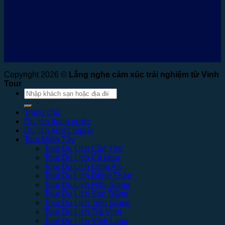
Copyright 2026 ©
Lắng nghe cảm xúc trải nghiệm từ Vinh
Tour
Tìm
kiếm:
Trang chủ
Du lịch trong nước
Du lịch nước ngoài
Tour Miền Tây
Tour Du Lịch Cần Thơ
Tour Du Lịch Cà Mau
Tour Du Lịch Long An
Tour Du Lịch Đồng Tháp
Tour Du Lịch Hậu Giang
Tour Du Lịch Sóc Trăng
Tour Du Lịch Tiền Giang
Tour Du Lịch Trà Vinh
Tour Du Lịch Vĩnh Long