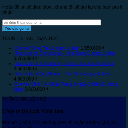
Hoặc để lại số điện thoại, chúng tôi sẽ gọi lại cho bạn sau ít
phút !
TOUR – KHÁCH SẠN HOT
Combo Vũng Tàu 2 ngày 1 đêm
1,550,000
₫
Tour du lịch Bình Hưng - Nha Trang 3 ngày 3 đêm
3,700,000
₫
Tour du lịch Bình Hưng - Ninh Chữ 3 ngày 3 đêm
3,500,000
₫
Tour du lịch Quy Nhơn - Phú Yên 4 ngày 4 đêm
4,600,000
₫
Combo Vĩnh Hy - Nha Trang 3 ngày 3 đêm Giường
Nằm
2,600,000
₫
THÔNG TIN LIÊN HỆ
Công ty Du Lịch Vinh Tour
Số 9A4, hẻm 2T2, đường 30/4, P. Xuân Khánh, Q. Ninh
Kiều, Cần Thơ