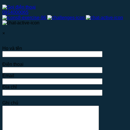
0914000065
×
Họ và tên
Điện thoại
Email
Địa chỉ
Ghi chú