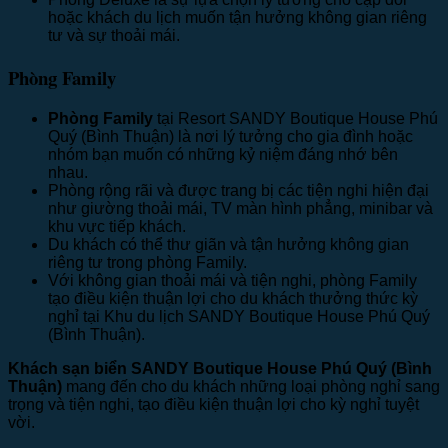
hoặc khách du lịch muốn tận hưởng không gian riêng
tư và sự thoải mái.
Phòng Family
Phòng Family
tại Resort SANDY Boutique House Phú
Quý (Bình Thuận) là nơi lý tưởng cho gia đình hoặc
nhóm bạn muốn có những kỷ niệm đáng nhớ bên
nhau.
Phòng rộng rãi và được trang bị các tiện nghi hiện đại
như giường thoải mái, TV màn hình phẳng, minibar và
khu vực tiếp khách.
Du khách có thể thư giãn và tận hưởng không gian
riêng tư trong phòng Family.
Với không gian thoải mái và tiện nghi, phòng Family
tạo điều kiện thuận lợi cho du khách thưởng thức kỳ
nghỉ tại Khu du lịch SANDY Boutique House Phú Quý
(Bình Thuận).
Khách sạn biển SANDY Boutique House Phú Quý (Bình
Thuận)
mang đến cho du khách những loại phòng nghỉ sang
trọng và tiện nghi, tạo điều kiện thuận lợi cho kỳ nghỉ tuyệt
vời.