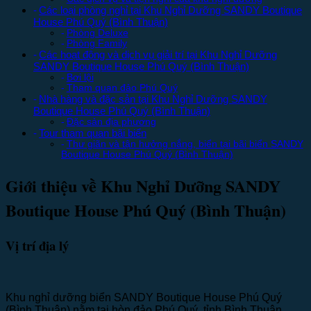
Các loại phòng nghỉ tại Khu Nghỉ Dưỡng SANDY Boutique
House Phú Quý (Bình Thuận)
Phòng Deluxe
Phòng Family
Các hoạt động và dịch vụ giải trí tại Khu Nghỉ Dưỡng
SANDY Boutique House Phú Quý (Bình Thuận)
Bơi lội
Tham quan đảo Phú Quý
Nhà hàng và đặc sản tại Khu Nghỉ Dưỡng SANDY
Boutique House Phú Quý (Bình Thuận)
Đặc sản địa phương
Tour tham quan bãi biển
Thư giãn và tận hưởng nắng, biển tại bãi biển SANDY
Boutique House Phú Quý (Bình Thuận)
Giới thiệu về Khu Nghỉ Dưỡng SANDY
Boutique House Phú Quý (Bình Thuận)
Vị trí địa lý
Khu nghỉ dưỡng biển SANDY Boutique House Phú Quý
(Bình Thuận) nằm tại hòn đảo Phú Quý, tỉnh Bình Thuận,