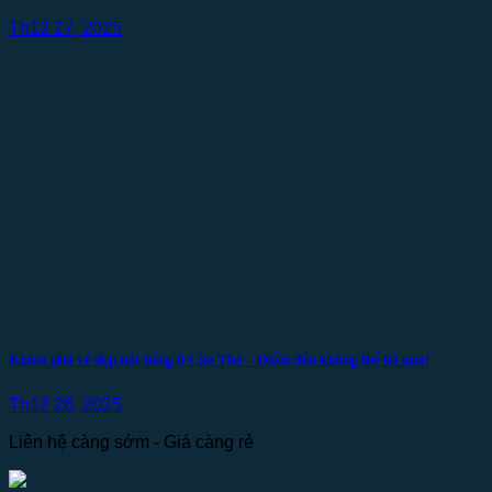
Th12 27, 2025
Khám phá vẻ đẹp nổi tiếng ở Cần Thơ – Điểm đến không thể bỏ qua!
Th12 26, 2025
Liên hệ càng sớm - Giá càng rẻ