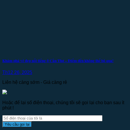
Khám phá vẻ đẹp nổi tiếng ở Cần Thơ – Điểm đến không thể bỏ qua!
Th12 26, 2025
Liên hệ càng sớm - Giá càng rẻ
Hoặc để lại số điện thoại, chúng tôi sẽ gọi lại cho bạn sau ít
phút !