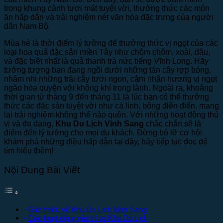
trong khung cảnh tươi mát tuyệt vời, thưởng thức các món
ăn hấp dẫn và trải nghiệm nét văn hóa đặc trưng của người
dân Nam Bộ.
Mùa hè là thời điểm lý tưởng để thưởng thức vị ngọt của các
loại hoa quả đặc sản miền Tây như chôm chôm, xoài, dâu,
và đặc biệt nhất là quả thanh trà nức tiếng Vĩnh Long. Hãy
tưởng tượng bạn đang ngồi dưới những tán cây rợp bóng,
nhâm nhi những trái cây tươi ngon, cảm nhận hương vị ngọt
ngào hòa quyện với không khí trong lành. Ngoài ra, khoảng
thời gian từ tháng 9 đến tháng 11 là lúc bạn có thể thưởng
thức các đặc sản tuyệt vời như cá linh, bông điên điển, mang
lại trải nghiệm không thể nào quên. Với những hoạt động thú
vị và đa dạng,
Khu Du Lịch Vinh Sang
chắc chắn sẽ là
điểm đến lý tưởng cho mọi du khách. Đừng bỏ lỡ cơ hội
khám phá những điều hấp dẫn tại đây, hãy tiếp tục đọc để
tìm hiểu thêm!
Nội Dung Bài Viết
Giới thiệu về Khu Du Lịch Vinh Sang
Các hoạt động giải trí tại Khu Du Lịch