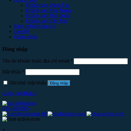
Khách sạn Vũng Tàu
Khách sạn Nha Trang
Khách sạn Phú Quốc
Khách sạn Cần Thơ
Kinh nghiệm du lịch
Liên hệ
Đăng nhập
Đăng nhập
Tên tài khoản hoặc địa chỉ email
*
Mật khẩu
*
Ghi nhớ mật khẩu
Đăng nhập
Quên mật khẩu?
0914000065
×