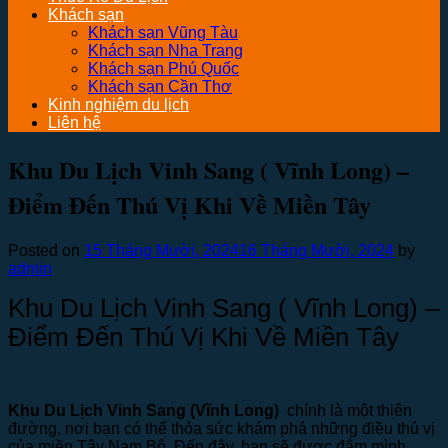
Khách sạn
Khách sạn Vũng Tàu
Khách sạn Nha Trang
Khách sạn Phú Quốc
Khách sạn Cần Thơ
Kinh nghiệm du lịch
Liên hệ
Khu Du Lịch Vinh Sang ( Vĩnh Long) –
Điểm Đến Thú Vị Khi Về Miền Tây
Posted on
15 Tháng Mười, 2024
16 Tháng Mười, 2024
by
admin
Khu Du Lịch Vinh Sang ( Vĩnh Long) –
Điểm Đến Thú Vị Khi Về Miền Tây
Khu Du Lịch Vinh Sang (Vĩnh Long)
chính là một thiên
đường, nơi bạn có thể thỏa sức khám phá những điều thú vị
của miền Tây Nam Bộ. Đến đây, bạn sẽ được đắm mình