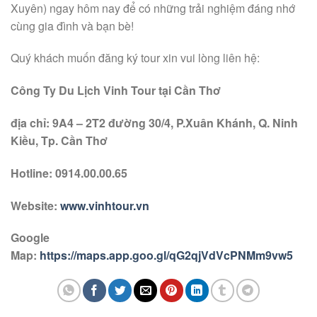
Xuyên) ngay hôm nay để có những trải nghiệm đáng nhớ
cùng gia đình và bạn bè!
Quý khách muốn đăng ký tour xin vui lòng liên hệ:
Công Ty Du Lịch Vinh Tour tại Cần Thơ
địa chỉ: 9A4 – 2T2 đường 30/4, P.Xuân Khánh, Q. Ninh
Kiều, Tp. Cần Thơ
Hotline: 0914.00.00.65
Website:
www.vinhtour.vn
Google
Map:
https://maps.app.goo.gl/qG2qjVdVcPNMm9vw5