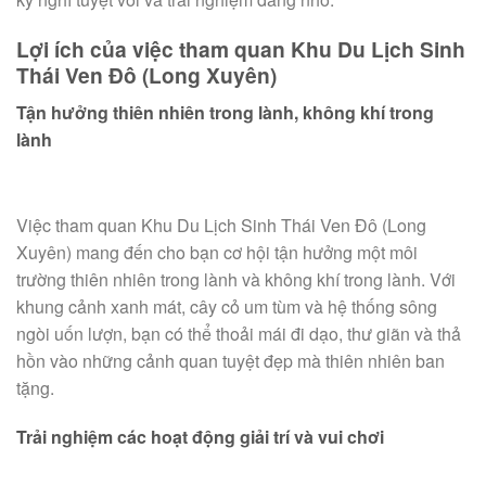
Lợi ích của việc tham quan Khu Du Lịch Sinh
Thái Ven Đô (Long Xuyên)
Tận hưởng thiên nhiên trong lành, không khí trong
lành
Việc tham quan Khu Du Lịch Sinh Thái Ven Đô (Long
Xuyên) mang đến cho bạn cơ hội tận hưởng một môi
trường thiên nhiên trong lành và không khí trong lành. Với
khung cảnh xanh mát, cây cỏ um tùm và hệ thống sông
ngòi uốn lượn, bạn có thể thoải mái đi dạo, thư giãn và thả
hồn vào những cảnh quan tuyệt đẹp mà thiên nhiên ban
tặng.
Trải nghiệm các hoạt động giải trí và vui chơi