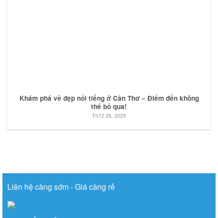
Khám phá vẻ đẹp nổi tiếng ở Cần Thơ – Điểm đến không
thể bỏ qua!
Th12 26, 2025
Liên hệ càng sớm - Giá càng rẻ