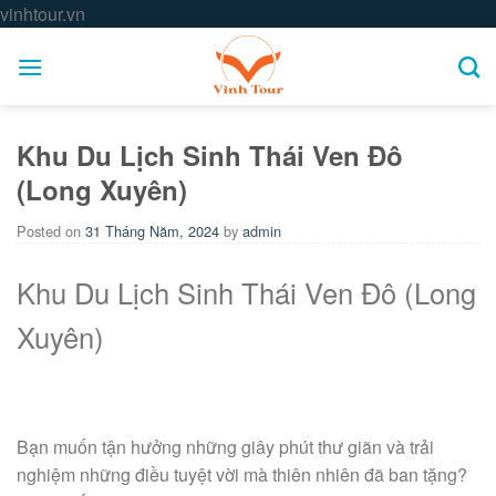
Skip
vinhtour.vn
to
content
Khu Du Lịch Sinh Thái Ven Đô
(Long Xuyên)
Posted on
31 Tháng Năm, 2024
by
admin
Khu Du Lịch Sinh Thái Ven Đô (Long
Xuyên)
Bạn muốn tận hưởng những giây phút thư giãn và trải
nghiệm những điều tuyệt vời mà thiên nhiên đã ban tặng?