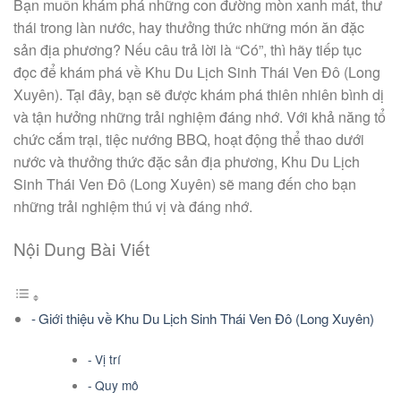
Bạn muốn khám phá những con đường mòn xanh mát, thư
thái trong làn nước, hay thưởng thức những món ăn đặc
sản địa phương? Nếu câu trả lời là “Có”, thì hãy tiếp tục
đọc để khám phá về Khu Du Lịch Sinh Thái Ven Đô (Long
Xuyên). Tại đây, bạn sẽ được khám phá thiên nhiên bình dị
và tận hưởng những trải nghiệm đáng nhớ. Với khả năng tổ
chức cắm trại, tiệc nướng BBQ, hoạt động thể thao dưới
nước và thưởng thức đặc sản địa phương, Khu Du Lịch
Sinh Thái Ven Đô (Long Xuyên) sẽ mang đến cho bạn
những trải nghiệm thú vị và đáng nhớ.
Nội Dung Bài Viết
Giới thiệu về Khu Du Lịch Sinh Thái Ven Đô (Long Xuyên)
Vị trí
Quy mô