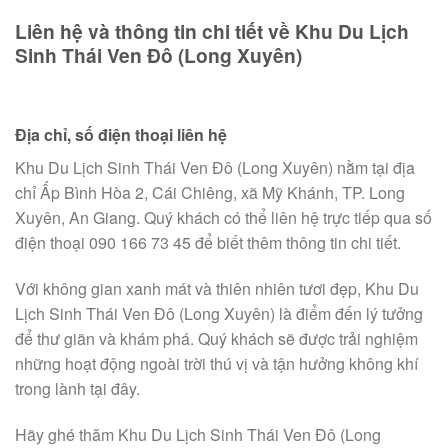
Liên hệ và thông tin chi tiết về Khu Du Lịch
Sinh Thái Ven Đô (Long Xuyên)
Địa chỉ, số điện thoại liên hệ
Khu Du Lịch Sinh Thái Ven Đô (Long Xuyên) nằm tại địa
chỉ Ấp Bình Hòa 2, Cái Chiêng, xã Mỹ Khánh, TP. Long
Xuyên, An Giang. Quý khách có thể liên hệ trực tiếp qua số
điện thoại 090 166 73 45 để biết thêm thông tin chi tiết.
Với không gian xanh mát và thiên nhiên tươi đẹp, Khu Du
Lịch Sinh Thái Ven Đô (Long Xuyên) là điểm đến lý tưởng
để thư giãn và khám phá. Quý khách sẽ được trải nghiệm
những hoạt động ngoài trời thú vị và tận hưởng không khí
trong lành tại đây.
Hãy ghé thăm Khu Du Lịch Sinh Thái Ven Đô (Long