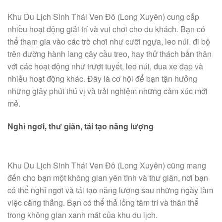
Khu Du Lịch Sinh Thái Ven Đô (Long Xuyên) cung cấp
nhiều hoạt động giải trí và vui chơi cho du khách. Bạn có
thể tham gia vào các trò chơi như cưỡi ngựa, leo núi, đi bộ
trên đường hành lang cây cầu treo, hay thử thách bản thân
với các hoạt động như trượt tuyết, leo núi, đua xe đạp và
nhiều hoạt động khác. Đây là cơ hội để bạn tận hưởng
những giây phút thú vị và trải nghiệm những cảm xúc mới
mẻ.
Nghỉ ngơi, thư giãn, tái tạo năng lượng
Khu Du Lịch Sinh Thái Ven Đô (Long Xuyên) cũng mang
đến cho bạn một không gian yên tĩnh và thư giãn, nơi bạn
có thể nghỉ ngơi và tái tạo năng lượng sau những ngày làm
việc căng thẳng. Bạn có thể thả lỏng tâm trí và thân thể
trong không gian xanh mát của khu du lịch.