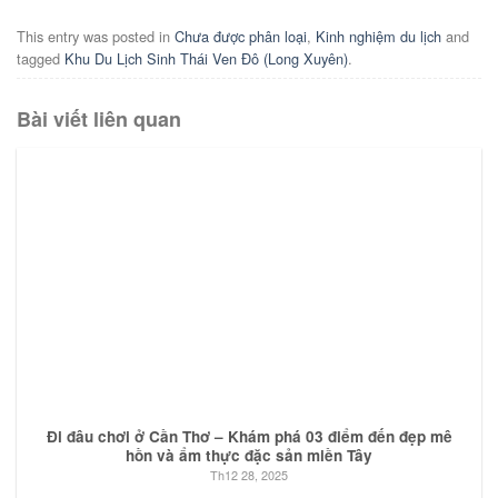
This entry was posted in
Chưa được phân loại
,
Kinh nghiệm du lịch
and
tagged
Khu Du Lịch Sinh Thái Ven Đô (Long Xuyên)
.
Bài viết liên quan
Đi đâu chơi ở Cần Thơ – Khám phá 03 điểm đến đẹp mê
hồn và ẩm thực đặc sản miền Tây
Th12 28, 2025