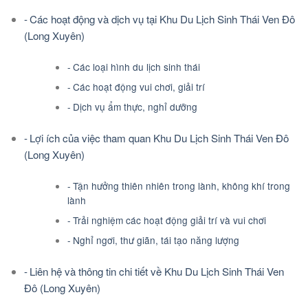
Các hoạt động và dịch vụ tại Khu Du Lịch Sinh Thái Ven Đô
(Long Xuyên)
Các loại hình du lịch sinh thái
Các hoạt động vui chơi, giải trí
Dịch vụ ẩm thực, nghỉ dưỡng
Lợi ích của việc tham quan Khu Du Lịch Sinh Thái Ven Đô
(Long Xuyên)
Tận hưởng thiên nhiên trong lành, không khí trong
lành
Trải nghiệm các hoạt động giải trí và vui chơi
Nghỉ ngơi, thư giãn, tái tạo năng lượng
Liên hệ và thông tin chi tiết về Khu Du Lịch Sinh Thái Ven
Đô (Long Xuyên)