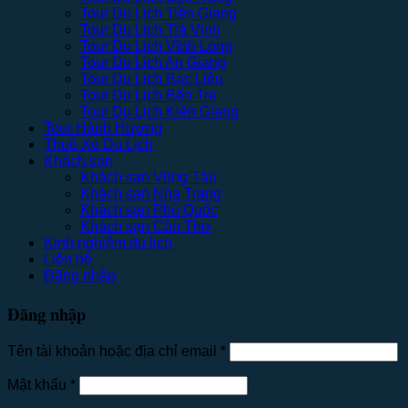
Tour Du Lịch Tiền Giang
Tour Du Lịch Trà Vinh
Tour Du Lịch Vĩnh Long
Tour Du Lịch An Giang
Tour Du Lịch Bạc Liêu
Tour Du Lịch Bến Tre
Tour Du Lịch Kiên Giang
Tour Hành Hương
Thuê Xe Du Lịch
Khách sạn
Khách sạn Vũng Tàu
Khách sạn Nha Trang
Khách sạn Phú Quốc
Khách sạn Cần Thơ
Kinh nghiệm du lịch
Liên hệ
Đăng nhập
Đăng nhập
Tên tài khoản hoặc địa chỉ email
*
Mật khẩu
*