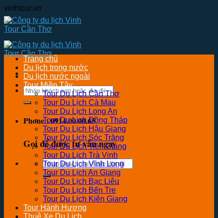
Skip
vinhtour.vn
to
content
Trang chủ
Du lịch trong nước
Du lịch nước ngoài
Tour Miền Tây
Tìm
Tour Du Lịch Cần Thơ
kiếm:
Tour Du Lịch Cà Mau
Tour Du Lịch Long An
Phone : 0914.00.00.65
Tour Du Lịch Đồng Tháp
Tour Du Lịch Hậu Giang
Tour Du Lịch Sóc Trăng
Gọi để được tư vấn ngay
Tour Du Lịch Tiền Giang
Tour Du Lịch Trà Vinh
Tìm
Tour Du Lịch Vĩnh Long
kiếm:
Tour Du Lịch An Giang
Tour Du Lịch Bạc Liêu
Tour Du Lịch Bến Tre
Tour Du Lịch Kiên Giang
Tour Hành Hương
Thuê Xe Du Lịch