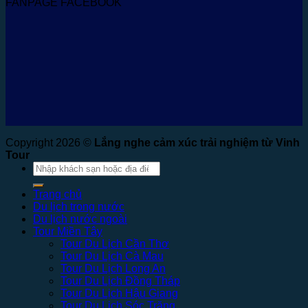
FANPAGE FACEBOOK
Copyright 2026 ©
Lắng nghe cảm xúc trải nghiệm từ Vinh
Tour
Tìm
kiếm:
Trang chủ
Du lịch trong nước
Du lịch nước ngoài
Tour Miền Tây
Tour Du Lịch Cần Thơ
Tour Du Lịch Cà Mau
Tour Du Lịch Long An
Tour Du Lịch Đồng Tháp
Tour Du Lịch Hậu Giang
Tour Du Lịch Sóc Trăng