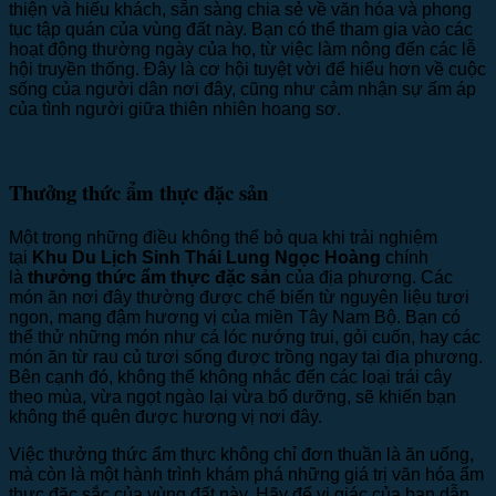
thiện và hiếu khách, sẵn sàng chia sẻ về văn hóa và phong
tục tập quán của vùng đất này. Bạn có thể tham gia vào các
hoạt động thường ngày của họ, từ việc làm nông đến các lễ
hội truyền thống. Đây là cơ hội tuyệt vời để hiểu hơn về cuộc
sống của người dân nơi đây, cũng như cảm nhận sự ấm áp
của tình người giữa thiên nhiên hoang sơ.
Thưởng thức ẩm thực đặc sản
Một trong những điều không thể bỏ qua khi trải nghiệm
tại
Khu Du Lịch Sinh Thái Lung Ngọc Hoàng
chính
là
thưởng thức ẩm thực đặc sản
của địa phương. Các
món ăn nơi đây thường được chế biến từ nguyên liệu tươi
ngon, mang đậm hương vị của miền Tây Nam Bộ. Bạn có
thể thử những món như cá lóc nướng trui, gỏi cuốn, hay các
món ăn từ rau củ tươi sống được trồng ngay tại địa phương.
Bên cạnh đó, không thể không nhắc đến các loại trái cây
theo mùa, vừa ngọt ngào lại vừa bổ dưỡng, sẽ khiến bạn
không thể quên được hương vị nơi đây.
Việc thưởng thức ẩm thực không chỉ đơn thuần là ăn uống,
mà còn là một hành trình khám phá những giá trị văn hóa ẩm
thực đặc sắc của vùng đất này. Hãy để vị giác của bạn dẫn