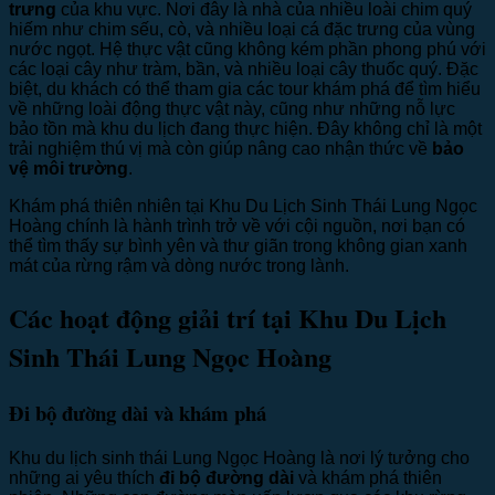
trưng
của khu vực. Nơi đây là nhà của nhiều loài chim quý
hiếm như chim sếu, cò, và nhiều loại cá đặc trưng của vùng
nước ngọt. Hệ thực vật cũng không kém phần phong phú với
các loại cây như tràm, bần, và nhiều loại cây thuốc quý. Đặc
biệt, du khách có thể tham gia các tour khám phá để tìm hiểu
về những loài động thực vật này, cũng như những nỗ lực
bảo tồn mà khu du lịch đang thực hiện. Đây không chỉ là một
trải nghiệm thú vị mà còn giúp nâng cao nhận thức về
bảo
vệ môi trường
.
Khám phá thiên nhiên tại Khu Du Lịch Sinh Thái Lung Ngọc
Hoàng chính là hành trình trở về với cội nguồn, nơi bạn có
thể tìm thấy sự bình yên và thư giãn trong không gian xanh
mát của rừng rậm và dòng nước trong lành.
Các hoạt động giải trí tại Khu Du Lịch
Sinh Thái Lung Ngọc Hoàng
Đi bộ đường dài và khám phá
Khu du lịch sinh thái Lung Ngọc Hoàng là nơi lý tưởng cho
những ai yêu thích
đi bộ đường dài
và khám phá thiên