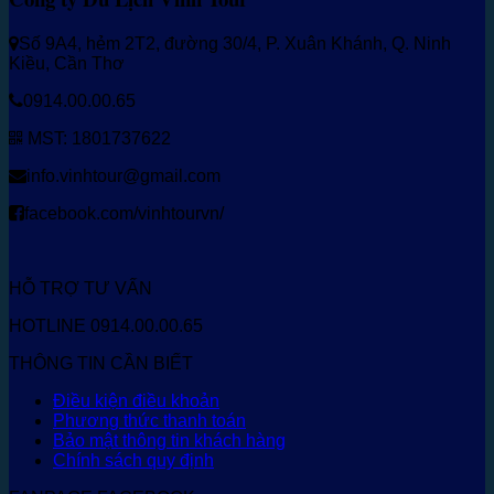
Số 9A4, hẻm 2T2, đường 30/4, P. Xuân Khánh, Q. Ninh
Kiều, Cần Thơ
0914.00.00.65
MST: 1801737622
info.vinhtour@gmail.com
facebook.com/vinhtourvn/
HỖ TRỢ TƯ VẤN
HOTLINE 0914.00.00.65
THÔNG TIN CẦN BIẾT
Điều kiện điều khoản
Phương thức thanh toán
Bảo mật thông tin khách hàng
Chính sách quy định