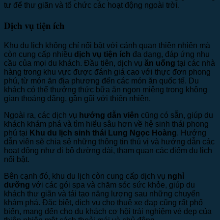
tư để thư giãn và tổ chức các hoạt động ngoài trời.
Dịch vụ tiện ích
Khu du lịch không chỉ nổi bật với cảnh quan thiên nhiên mà
còn cung cấp nhiều
dịch vụ tiện ích
đa dạng, đáp ứng nhu
cầu của mọi du khách. Đầu tiên, dịch vụ
ăn uống
tại các nhà
hàng trong khu vực được đánh giá cao với thực đơn phong
phú, từ món ăn địa phương đến các món ăn quốc tế. Du
khách có thể thưởng thức bữa ăn ngon miệng trong không
gian thoáng đãng, gần gũi với thiên nhiên.
Ngoài ra, các dịch vụ
hướng dẫn viên
cũng có sẵn, giúp du
khách khám phá và tìm hiểu sâu hơn về hệ sinh thái phong
phú tại
Khu du lịch sinh thái Lung Ngọc Hoàng
. Hướng
dẫn viên sẽ chia sẻ những thông tin thú vị và hướng dẫn các
hoạt động như đi bộ đường dài, tham quan các điểm du lịch
nổi bật.
Bên cạnh đó, khu du lịch còn cung cấp dịch vụ
nghỉ
dưỡng
với các gói spa và chăm sóc sức khỏe, giúp du
khách thư giãn và tái tạo năng lượng sau những chuyến
khám phá. Đặc biệt, dịch vụ cho thuê xe đạp cũng rất phổ
biến, mang đến cho du khách cơ hội trải nghiệm vẻ đẹp của