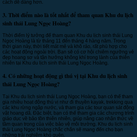
cách dễ dàng hơn.
3. Thời điểm nào là tốt nhất để tham quan Khu du lịch
sinh thái Lung Ngọc Hoàng?
Thời điểm lý tưởng để tham quan Khu du lịch sinh thái Lung
Ngọc Hoàng là từ tháng 11 đến tháng 4 hàng năm. Trong
thời gian này, thời tiết mát mẻ và khô ráo, rất phù hợp cho
các hoạt động ngoài trời. Bạn sẽ có cơ hội chiêm ngưỡng vẻ
đẹp hoang sơ và tận hưởng không khí trong lành của thiên
nhiên tại Khu du lịch sinh thái Lung Ngọc Hoàng.
4. Có những hoạt động gì thú vị tại Khu du lịch sinh
thái Lung Ngọc Hoàng?
Tại Khu du lịch sinh thái Lung Ngọc Hoàng, bạn có thể tham
gia nhiều hoạt động thú vị như đi thuyền kayak, trekking qua
các khu rừng ngập nước, và tham gia các tour quan sát động
vật hoang dã. Đặc biệt, bạn có thể tham gia các chương trình
giáo dục về bảo tồn thiên nhiên, giúp nâng cao nhận thức về
tầm quan trọng của việc bảo vệ môi trường. Khu du lịch sinh
thái Lung Ngọc Hoàng chắc chắn sẽ mang đến cho bạn
những trải nghiệm khó quên.