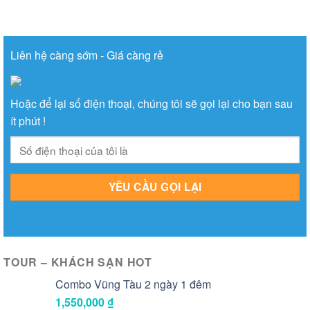
Liên hệ càng sớm - Giá càng rẻ
Hoặc để lại số điện thoại, chúng tôi sẽ gọi lại cho bạn sau
ít phút !
TOUR – KHÁCH SẠN HOT
Combo Vũng Tàu 2 ngày 1 đêm
1,550,000
₫