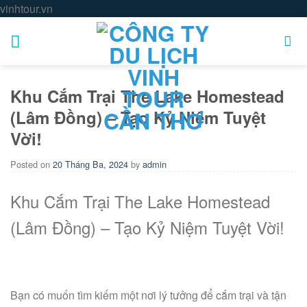
Skip
vinhtour.vn
to
content
Khu Cắm Trại The Lake Homestead
(Lâm Đồng) – Tạo Kỷ Niệm Tuyệt
Vời!
Posted on
20 Tháng Ba, 2024
by
admin
Khu Cắm Trại The Lake Homestead
(Lâm Đồng) – Tạo Kỷ Niệm Tuyệt Vời!
Bạn có muốn tìm kiếm một nơi lý tưởng để cắm trại và tận