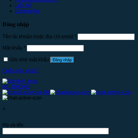
Liên hệ
Đăng nhập
Đăng nhập
Tên tài khoản hoặc địa chỉ email
*
Mật khẩu
*
Ghi nhớ mật khẩu
Đăng nhập
Quên mật khẩu?
0914000065
×
Họ và tên