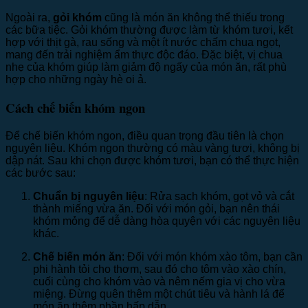
Ngoài ra,
gỏi khóm
cũng là món ăn không thể thiếu trong
các bữa tiệc. Gỏi khóm thường được làm từ khóm tươi, kết
hợp với thịt gà, rau sống và một ít nước chấm chua ngọt,
mang đến trải nghiệm ẩm thực độc đáo. Đặc biệt, vị chua
nhẹ của khóm giúp làm giảm độ ngấy của món ăn, rất phù
hợp cho những ngày hè oi ả.
Cách chế biến khóm ngon
Để chế biến khóm ngon, điều quan trọng đầu tiên là chọn
nguyên liệu. Khóm ngon thường có màu vàng tươi, không bị
dập nát. Sau khi chọn được khóm tươi, bạn có thể thực hiện
các bước sau:
Chuẩn bị nguyên liệu
: Rửa sạch khóm, gọt vỏ và cắt
thành miếng vừa ăn. Đối với món gỏi, bạn nên thái
khóm mỏng để dễ dàng hòa quyện với các nguyên liệu
khác.
Chế biến món ăn
: Đối với món khóm xào tôm, bạn cần
phi hành tỏi cho thơm, sau đó cho tôm vào xào chín,
cuối cùng cho khóm vào và nêm nếm gia vị cho vừa
miệng. Đừng quên thêm một chút tiêu và hành lá để
món ăn thêm phần hấp dẫn.