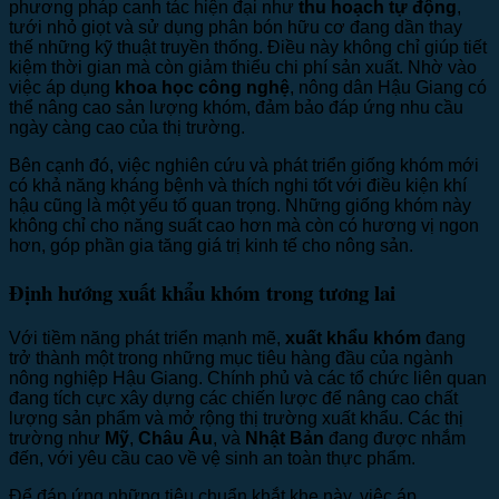
phương pháp canh tác hiện đại như
thu hoạch tự động
,
tưới nhỏ giọt và sử dụng phân bón hữu cơ đang dần thay
thế những kỹ thuật truyền thống. Điều này không chỉ giúp tiết
kiệm thời gian mà còn giảm thiểu chi phí sản xuất. Nhờ vào
việc áp dụng
khoa học công nghệ
, nông dân Hậu Giang có
thể nâng cao sản lượng khóm, đảm bảo đáp ứng nhu cầu
ngày càng cao của thị trường.
Bên cạnh đó, việc nghiên cứu và phát triển giống khóm mới
có khả năng kháng bệnh và thích nghi tốt với điều kiện khí
hậu cũng là một yếu tố quan trọng. Những giống khóm này
không chỉ cho năng suất cao hơn mà còn có hương vị ngon
hơn, góp phần gia tăng giá trị kinh tế cho nông sản.
Định hướng xuất khẩu khóm trong tương lai
Với tiềm năng phát triển mạnh mẽ,
xuất khẩu khóm
đang
trở thành một trong những mục tiêu hàng đầu của ngành
nông nghiệp Hậu Giang. Chính phủ và các tổ chức liên quan
đang tích cực xây dựng các chiến lược để nâng cao chất
lượng sản phẩm và mở rộng thị trường xuất khẩu. Các thị
trường như
Mỹ
,
Châu Âu
, và
Nhật Bản
đang được nhắm
đến, với yêu cầu cao về vệ sinh an toàn thực phẩm.
Để đáp ứng những tiêu chuẩn khắt khe này, việc áp