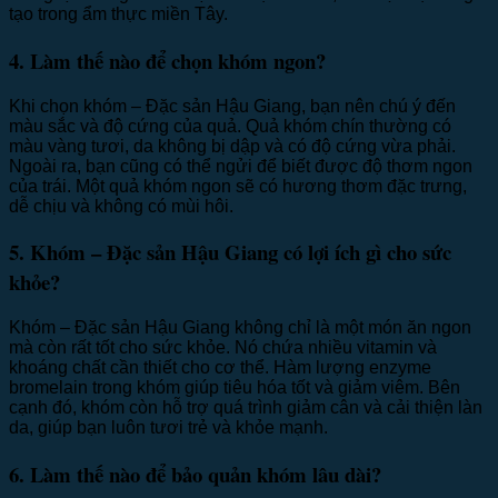
tạo trong ẩm thực miền Tây.
4. Làm thế nào để chọn khóm ngon?
Khi chọn khóm – Đặc sản Hậu Giang, bạn nên chú ý đến
màu sắc và độ cứng của quả. Quả khóm chín thường có
màu vàng tươi, da không bị dập và có độ cứng vừa phải.
Ngoài ra, bạn cũng có thể ngửi để biết được độ thơm ngon
của trái. Một quả khóm ngon sẽ có hương thơm đặc trưng,
dễ chịu và không có mùi hôi.
5. Khóm – Đặc sản Hậu Giang có lợi ích gì cho sức
khỏe?
Khóm – Đặc sản Hậu Giang không chỉ là một món ăn ngon
mà còn rất tốt cho sức khỏe. Nó chứa nhiều vitamin và
khoáng chất cần thiết cho cơ thể. Hàm lượng enzyme
bromelain trong khóm giúp tiêu hóa tốt và giảm viêm. Bên
cạnh đó, khóm còn hỗ trợ quá trình giảm cân và cải thiện làn
da, giúp bạn luôn tươi trẻ và khỏe mạnh.
6. Làm thế nào để bảo quản khóm lâu dài?