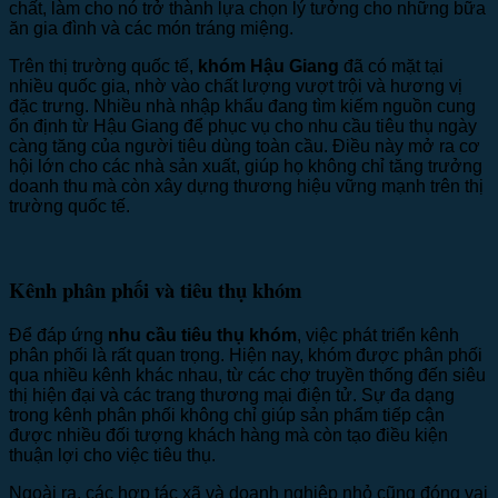
chất, làm cho nó trở thành lựa chọn lý tưởng cho những bữa
ăn gia đình và các món tráng miệng.
Trên thị trường quốc tế,
khóm Hậu Giang
đã có mặt tại
nhiều quốc gia, nhờ vào chất lượng vượt trội và hương vị
đặc trưng. Nhiều nhà nhập khẩu đang tìm kiếm nguồn cung
ổn định từ Hậu Giang để phục vụ cho nhu cầu tiêu thụ ngày
càng tăng của người tiêu dùng toàn cầu. Điều này mở ra cơ
hội lớn cho các nhà sản xuất, giúp họ không chỉ tăng trưởng
doanh thu mà còn xây dựng thương hiệu vững mạnh trên thị
trường quốc tế.
Kênh phân phối và tiêu thụ khóm
Để đáp ứng
nhu cầu tiêu thụ khóm
, việc phát triển kênh
phân phối là rất quan trọng. Hiện nay, khóm được phân phối
qua nhiều kênh khác nhau, từ các chợ truyền thống đến siêu
thị hiện đại và các trang thương mại điện tử. Sự đa dạng
trong kênh phân phối không chỉ giúp sản phẩm tiếp cận
được nhiều đối tượng khách hàng mà còn tạo điều kiện
thuận lợi cho việc tiêu thụ.
Ngoài ra, các hợp tác xã và doanh nghiệp nhỏ cũng đóng vai