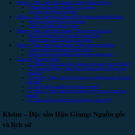
Khóm – Đặc sản Hậu Giang: Giá trị dinh dưỡng
Thành phần dinh dưỡng của khóm
Lợi ích sức khỏe từ khóm
Khóm – Đặc sản Hậu Giang: Ứng dụng trong ẩm thực
Món ăn truyền thống từ khóm
Cách chế biến khóm ngon
Khóm – Đặc sản Hậu Giang: Thị trường tiêu thụ
Nhu cầu khóm trong nước và quốc tế
Kênh phân phối và tiêu thụ khóm
Khóm – Đặc sản Hậu Giang: Triển vọng phát triển
Công nghệ mới trong trồng khóm
Định hướng xuất khẩu khóm trong tương lai
Câu hỏi Thường Gặp
1. Khóm – Đặc sản Hậu Giang có nguồn gốc từ đâu?
2. Tại sao Khóm – Đặc sản Hậu Giang lại được ưa
chuộng?
3. Khóm – Đặc sản Hậu Giang có những món ăn nào
nổi bật?
4. Làm thế nào để chọn khóm ngon?
5. Khóm – Đặc sản Hậu Giang có lợi ích gì cho sức
khỏe?
6. Làm thế nào để bảo quản khóm lâu dài?
Khóm – Đặc sản Hậu Giang: Nguồn gốc
và lịch sử