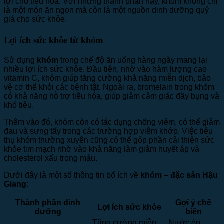
lợi cho tiêu hóa. Với những thành phần này, khóm không chỉ
là một món ăn ngon mà còn là một nguồn dinh dưỡng quý
giá cho sức khỏe.
Lợi ích sức khỏe từ khóm
Sử dụng
khóm
trong chế độ ăn uống hàng ngày mang lại
nhiều lợi ích sức khỏe. Đầu tiên, nhờ vào hàm lượng cao
vitamin C, khóm giúp tăng cường khả năng miễn dịch, bảo
vệ cơ thể khỏi các bệnh tật. Ngoài ra, bromelain trong khóm
có khả năng hỗ trợ tiêu hóa, giúp giảm cảm giác đầy bụng và
khó tiêu.
Thêm vào đó, khóm còn có tác dụng chống viêm, có thể giảm
đau và sưng tấy trong các trường hợp viêm khớp. Việc tiêu
thụ khóm thường xuyên cũng có thể góp phần cải thiện sức
khỏe tim mạch nhờ vào khả năng làm giảm huyết áp và
cholesterol xấu trong máu.
Dưới đây là một số thông tin bổ ích về
khóm – đặc sản Hậu
Giang
:
Thành phần dinh
Gợi ý chế
Lợi ích sức khỏe
dưỡng
biến
Tăng cường miễn
Nước ép