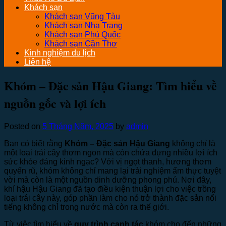
Khách sạn
Khách sạn Vũng Tàu
Khách sạn Nha Trang
Khách sạn Phú Quốc
Khách sạn Cần Thơ
Kinh nghiệm du lịch
Liên hệ
Khóm – Đặc sản Hậu Giang: Tìm hiểu về
nguồn gốc và lợi ích
Posted on
5 Tháng Năm, 2025
by
admin
Bạn có biết rằng
Khóm – Đặc sản Hậu Giang
không chỉ là
một loại trái cây thơm ngon mà còn chứa đựng nhiều lợi ích
sức khỏe đáng kinh ngạc? Với vị ngọt thanh, hương thơm
quyến rũ, khóm không chỉ mang lại trải nghiệm ẩm thực tuyệt
vời mà còn là một nguồn dinh dưỡng phong phú. Nơi đây,
khí hậu Hậu Giang đã tạo điều kiện thuận lợi cho việc trồng
loại trái cây này, góp phần làm cho nó trở thành đặc sản nổi
tiếng không chỉ trong nước mà còn ra thế giới.
Từ việc tìm hiểu về
quy trình canh tác
khóm cho đến những