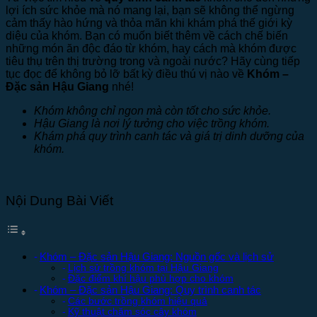
lợi ích sức khỏe mà nó mang lại, bạn sẽ không thể ngừng
cảm thấy hào hứng và thỏa mãn khi khám phá thế giới kỳ
diệu của khóm. Bạn có muốn biết thêm về cách chế biến
những món ăn độc đáo từ khóm, hay cách mà khóm được
tiêu thụ trên thị trường trong và ngoài nước? Hãy cùng tiếp
tục đọc để không bỏ lỡ bất kỳ điều thú vị nào về
Khóm –
Đặc sản Hậu Giang
nhé!
Khóm không chỉ ngon mà còn tốt cho sức khỏe.
Hậu Giang là nơi lý tưởng cho việc trồng khóm.
Khám phá quy trình canh tác và giá trị dinh dưỡng của
khóm.
Nội Dung Bài Viết
Khóm – Đặc sản Hậu Giang: Nguồn gốc và lịch sử
Lịch sử trồng khóm tại Hậu Giang
Đặc điểm khí hậu phù hợp cho khóm
Khóm – Đặc sản Hậu Giang: Quy trình canh tác
Các bước trồng khóm hiệu quả
Kỹ thuật chăm sóc cây khóm