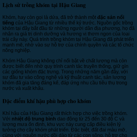
Lịch sử trồng khóm tại Hậu Giang
Khóm, hay còn gọi là dứa, đã trở thành một
đặc sản nổi
tiếng
của Hậu Giang từ nhiều thế kỷ trước. Nguồn gốc trồng
khóm tại đây bắt đầu từ những người dân địa phương, họ đã
nhận ra giá trị dinh dưỡng và hương vị thơm ngon của loại
trái cây này. Quá trình trồng khóm tại Hậu Giang đã phát triển
mạnh mẽ, nhờ vào sự hỗ trợ của chính quyền và các tổ chức
nông nghiệp.
Khóm Hậu Giang không chỉ nổi bật về chất lượng mà còn
được biết đến nhờ quy trình canh tác truyền thống, giữ gìn
các giống khóm đặc trưng. Trong những năm gần đây, với
sự đầu tư vào công nghệ và kỹ thuật canh tác, sản lượng
khóm đã gia tăng đáng kể, đáp ứng nhu cầu tiêu thụ trong
nước và xuất khẩu.
Đặc điểm khí hậu phù hợp cho khóm
Khí hậu của Hậu Giang rất thích hợp cho việc trồng khóm.
Với
nhiệt độ trung bình
dao động từ 25 đến 30 độ C và
lượng mưa ổn định, khu vực này cung cấp điều kiện lý
tưởng cho cây khóm phát triển. Đặc biệt, đất đai màu mỡ,
cùng với nguồn nước dồi dào từ các con sông, hỗ trợ cho