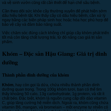
và vệ sinh vườn cũng rất cần thiết để hạn chế sâu bệnh.
Cần theo dõi sức khỏe cây thường xuyên để phát hiện sớm
dấu hiệu bệnh tật. Khi thấy cây có dấu hiệu bệnh, cần xử lý
ngay bằng các biện pháp sinh học hoặc hóa học phù hợp để
bảo vệ cây và đảm bảo năng suất.
Việc chăm sóc đúng cách không chỉ giúp cây khóm phát triển
tốt mà còn tăng chất lượng trái, từ đó nâng cao giá trị sản
phẩm.
Khóm – Đặc sản Hậu Giang: Giá trị dinh
dưỡng
Thành phần dinh dưỡng của khóm
Khóm
, hay còn gọi là dứa, chứa nhiều thành phần dinh
dưỡng quan trọng. Trong 100g khóm tươi, bạn có thể tìm
thấy khoảng 50 calo, 13g carbohydrate, 1g protein, và rất ít
chất béo. Đặc biệt, khóm là nguồn cung cấp dồi dào vitamin
C, giúp tăng cường hệ miễn dịch. Ngoài ra, khóm cũng chứa
vitamin B6, mangan, và bromelain – một enzyme tự nhiên có