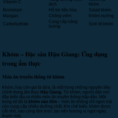
Vitamin C
dịch
khóm
Bromelain
Hỗ trợ tiêu hóa
Salad khóm
Mangan
Chống viêm
Khóm nướng
Cung cấp năng
Carbohydrate
Sinh tố khóm
lượng
Khóm – Đặc sản Hậu Giang: Ứng dụng
trong ẩm thực
Món ăn truyền thống từ khóm
Khóm, hay còn gọi là dứa, là một trong những nguyên liệu
chính trong ẩm thực
Hậu Giang
. Từ khóm, người dân nơi
đây biến tấu ra nhiều món ăn truyền thống hấp dẫn. Một
trong số đó là
khóm xào tôm
– món ăn không chỉ ngon mà
còn cung cấp nhiều dưỡng chất. Khi chế biến, khóm được
cắt nhỏ, xào cùng tôm tươi, tạo nên hương vị ngọt ngào,
thanh mát.