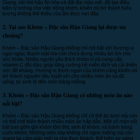
Giang, với khí hậu ôn hòa và đất đai màu mỡ, đã tạo điều
kiện lý tưởng cho việc trồng khóm, khiến nó trở thành biểu
tượng không thể thiếu của ẩm thực nơi đây.
2. Tại sao Khóm – Đặc sản Hậu Giang lại được ưa
chuộng?
Khóm – Đặc sản Hậu Giang không chỉ nổi bật với hương vị
ngọt ngào, thanh mát mà còn chứa đựng nhiều lợi ích cho
sức khỏe. Nhiều người yêu thích khóm vì nó cung cấp
vitamin C dồi dào, giúp tăng cường hệ miễn dịch và cải thiện
sức đề kháng. Hương vị thơm ngon của khóm cũng khiến nó
trở thành nguyên liệu tuyệt vời cho nhiều món ăn và đồ
uống, từ sinh tố đến món tráng miệng.
3. Khóm – Đặc sản Hậu Giang có những món ăn nào
nổi bật?
Khóm – Đặc sản Hậu Giang không chỉ có thể ăn tươi mà còn
có thể chế biến thành nhiều món ăn hấp dẫn. Một số món nổi
bật bao gồm gỏi khóm tôm thịt, sinh tố khóm, và bánh tráng
cuốn khóm. Những món này không chỉ ngon miệng mà còn
mang lại cảm giác mới lạ cho thực khách, thể hiện sự sáng