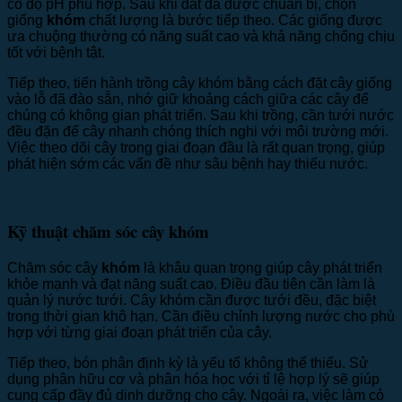
có độ pH phù hợp. Sau khi đất đã được chuẩn bị, chọn
giống
khóm
chất lượng là bước tiếp theo. Các giống được
ưa chuộng thường có năng suất cao và khả năng chống chịu
tốt với bệnh tật.
Tiếp theo, tiến hành trồng cây khóm bằng cách đặt cây giống
vào lỗ đã đào sẵn, nhớ giữ khoảng cách giữa các cây để
chúng có không gian phát triển. Sau khi trồng, cần tưới nước
đều đặn để cây nhanh chóng thích nghi với môi trường mới.
Việc theo dõi cây trong giai đoạn đầu là rất quan trọng, giúp
phát hiện sớm các vấn đề như sâu bệnh hay thiếu nước.
Kỹ thuật chăm sóc cây khóm
Chăm sóc cây
khóm
là khâu quan trọng giúp cây phát triển
khỏe mạnh và đạt năng suất cao. Điều đầu tiên cần làm là
quản lý nước tưới. Cây khóm cần được tưới đều, đặc biệt
trong thời gian khô hạn. Cần điều chỉnh lượng nước cho phù
hợp với từng giai đoạn phát triển của cây.
Tiếp theo, bón phân định kỳ là yếu tố không thể thiếu. Sử
dụng phân hữu cơ và phân hóa học với tỉ lệ hợp lý sẽ giúp
cung cấp đầy đủ dinh dưỡng cho cây. Ngoài ra, việc làm cỏ