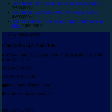
Tour du lịch Bình Hưng - Ninh Chữ 3 ngày 3 đêm
3,500,000
₫
Tour du lịch Quy Nhơn - Phú Yên 4 ngày 4 đêm
4,600,000
₫
Combo Vĩnh Hy - Nha Trang 3 ngày 3 đêm Giường
Nằm
2,600,000
₫
THÔNG TIN LIÊN HỆ
Công ty Du Lịch Vinh Tour
Số 9A4, hẻm 2T2, đường 30/4, P. Xuân Khánh, Q. Ninh
Kiều, Cần Thơ
0914.00.00.65
MST: 1801737622
info.vinhtour@gmail.com
facebook.com/vinhtourvn/
HỖ TRỢ TƯ VẤN