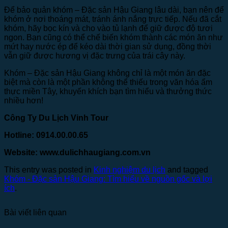
Để bảo quản khóm – Đặc sản Hậu Giang lâu dài, bạn nên để
khóm ở nơi thoáng mát, tránh ánh nắng trực tiếp. Nếu đã cắt
khóm, hãy bọc kín và cho vào tủ lạnh để giữ được độ tươi
ngon. Bạn cũng có thể chế biến khóm thành các món ăn như
mứt hay nước ép để kéo dài thời gian sử dụng, đồng thời
vẫn giữ được hương vị đặc trưng của trái cây này.
Khóm – Đặc sản Hậu Giang không chỉ là một món ăn đặc
biệt mà còn là một phần không thể thiếu trong văn hóa ẩm
thực miền Tây, khuyến khích bạn tìm hiểu và thưởng thức
nhiều hơn!
Công Ty Du Lịch Vinh Tour
Hotline: 0914.00.00.65
Website: www.dulichhaugiang.com.vn
This entry was posted in
Kinh nghiệm du lịch
and tagged
Khóm - Đặc sản Hậu Giang: Tìm hiểu về nguồn gốc và lợi
ích
.
Bài viết liên quan