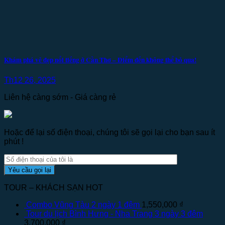
Khám phá vẻ đẹp nổi tiếng ở Cần Thơ – Điểm đến không thể bỏ qua!
Th12 26, 2025
Liên hệ càng sớm - Giá càng rẻ
Hoặc để lại số điện thoại, chúng tôi sẽ gọi lại cho bạn sau ít
phút !
TOUR – KHÁCH SẠN HOT
Combo Vũng Tàu 2 ngày 1 đêm
1,550,000
₫
Tour du lịch Bình Hưng - Nha Trang 3 ngày 3 đêm
3,700,000
₫