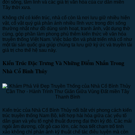
đời sống, tâm linh và các giá trị văn hóa của cư dân miền
Tây thời xưa.
Không chỉ có kiến trúc, nhà cổ còn là nơi lưu giữ nhiều hiện
vật, cổ vật quý giá phản ánh nhiều lĩnh vực trong đời sống
thường nhật như đồ dùng sinh hoạt, tranh ảnh, vật dụng thờ
cúng, góp phần làm phong phú thêm kiến thức về văn hóa
truyền thống Việt Nam. Việc bảo tồn và phát triển nhà cổ như
một tài sản quốc gia giúp chúng ta lưu giữ ký ức và truyền tải
giá trị cho thế hệ sau này.
Kiến Trúc Đặc Trưng Và Những Điểm Nhấn Trong
Nhà Cổ Bình Thủy
Kiến trúc của Nhà Cổ Bình Thủy nổi bật với phong cách kiến
trúc truyền thống Nam Bộ, kết hợp hài hòa giữa các yếu tố
dân gian và yếu tố nghệ thuật đương đại thời kỳ đó. Các mái
ngói âm dương, cột gỗ cao lớn, các họa tiết chạm trổ tinh
xảo không chỉ phản ánh kỹ thuật chế tác điêu luyện mà còn