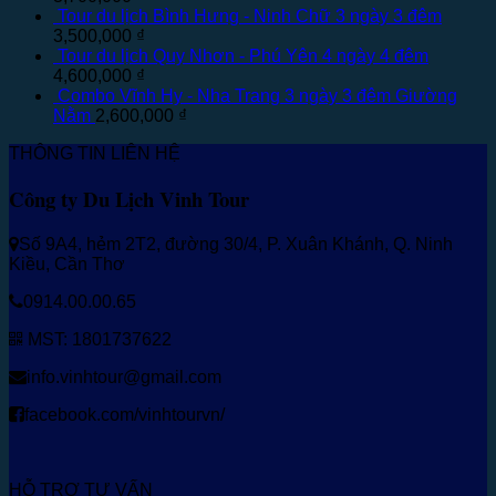
Tour du lịch Bình Hưng - Ninh Chữ 3 ngày 3 đêm
3,500,000
₫
Tour du lịch Quy Nhơn - Phú Yên 4 ngày 4 đêm
4,600,000
₫
Combo Vĩnh Hy - Nha Trang 3 ngày 3 đêm Giường
Nằm
2,600,000
₫
THÔNG TIN LIÊN HỆ
Công ty Du Lịch Vinh Tour
Số 9A4, hẻm 2T2, đường 30/4, P. Xuân Khánh, Q. Ninh
Kiều, Cần Thơ
0914.00.00.65
MST: 1801737622
info.vinhtour@gmail.com
facebook.com/vinhtourvn/
HỖ TRỢ TƯ VẤN