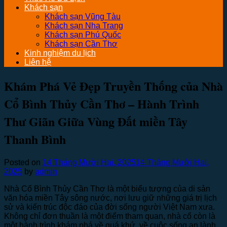
Khách sạn
Khách sạn Vũng Tàu
Khách sạn Nha Trang
Khách sạn Phú Quốc
Khách sạn Cần Thơ
Kinh nghiệm du lịch
Liên hệ
Khám Phá Vẻ Đẹp Truyền Thống của Nhà
Cổ Bình Thủy Cần Thơ – Hành Trình
Thư Giãn Giữa Vùng Đất miền Tây
Thanh Bình
Posted on
14 Tháng Mười Hai, 2025
14 Tháng Mười Hai,
2025
by
admin
Nhà Cổ Bình Thủy Cần Thơ là một biểu tượng của di sản
văn hóa miền Tây sông nước, nơi lưu giữ những giá trị lịch
sử và kiến trúc độc đáo của đời sống người Việt Nam xưa.
Không chỉ đơn thuần là một điểm tham quan, nhà cổ còn là
một hành trình khám phá về quá khứ, về cuộc sống an lành