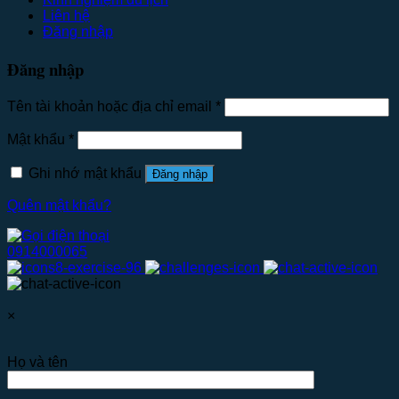
Liên hệ
Đăng nhập
Đăng nhập
Tên tài khoản hoặc địa chỉ email
*
Mật khẩu
*
Ghi nhớ mật khẩu
Đăng nhập
Quên mật khẩu?
0914000065
×
Họ và tên