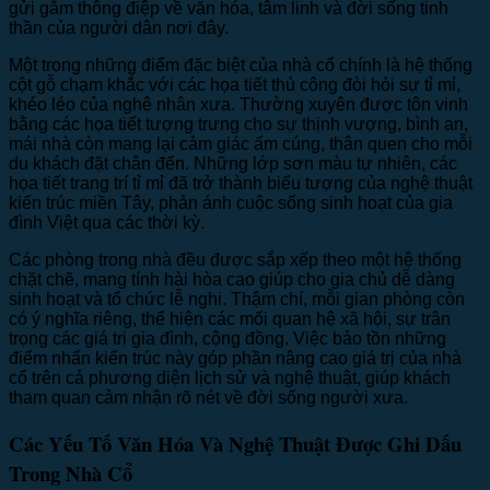
gửi gắm thông điệp về văn hóa, tâm linh và đời sống tinh
thần của người dân nơi đây.
Một trong những điểm đặc biệt của nhà cổ chính là hệ thống
cột gỗ chạm khắc với các họa tiết thủ công đòi hỏi sự tỉ mỉ,
khéo léo của nghệ nhân xưa. Thường xuyên được tôn vinh
bằng các họa tiết tượng trưng cho sự thịnh vượng, bình an,
mái nhà còn mang lại cảm giác ấm cúng, thân quen cho mỗi
du khách đặt chân đến. Những lớp sơn màu tự nhiên, các
họa tiết trang trí tỉ mỉ đã trở thành biểu tượng của nghệ thuật
kiến trúc miền Tây, phản ánh cuộc sống sinh hoạt của gia
đình Việt qua các thời kỳ.
Các phòng trong nhà đều được sắp xếp theo một hệ thống
chặt chẽ, mang tính hài hòa cao giúp cho gia chủ dễ dàng
sinh hoạt và tổ chức lễ nghi. Thậm chí, mỗi gian phòng còn
có ý nghĩa riêng, thể hiện các mối quan hệ xã hội, sự trân
trọng các giá trị gia đình, cộng đồng. Việc bảo tồn những
điểm nhấn kiến trúc này góp phần nâng cao giá trị của nhà
cổ trên cả phương diện lịch sử và nghệ thuật, giúp khách
tham quan cảm nhận rõ nét về đời sống người xưa.
Các Yếu Tố Văn Hóa Và Nghệ Thuật Được Ghi Dấu
Trong Nhà Cổ