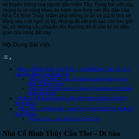
và truyền thống của người dân miền Tây. Trong bài viết này,
chúng ta sẽ cùng nhau du hành qua từng nét độc đáo của
Nhà Cổ Bình Thủy, khám phá những bí ẩn và giá trị lịch sử
đằng sau mái ngói cũ kỹ, những đồ vật tinh xảo còn lưu giữ
lại, và những câu chuyện đời thường đã đi vào ký ức dân
gian của vùng đất này.
Nội Dung Bài Viết
Nhà Cổ Bình Thủy Cần Thơ – Di Sản Kiến Trúc Và Lịch
Sử Đặc Biệt Của Miền Tây
Kiến Trúc Đặc Trưng Và Những Điểm Nhấn Trong
Nhà Cổ Bình Thủy
Các Yếu Tố Văn Hóa Và Nghệ Thuật Được Ghi Dấu
Trong Nhà Cổ
Những Trải Nghiệm Đặc Sắc Khi Tham Quan Nhà Cổ
Bình Thủy
Tổng Kết – Di Sản Văn Hóa Vượt Thời Gian Của Nhà Cổ
Bình Thủy
Công ty Du Lịch Vinh Tour Cần Thơ
Nhà Cổ Bình Thủy Cần Thơ – Di Sản