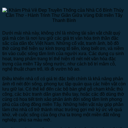
Dưới mái nhà này, không chỉ là những tài sản vật chất quý
giá mà còn là nơi lưu giữ các giá trị văn hóa tinh thần đặc
sắc của dân tộc Việt Nam. Những cổ vật, tranh ảnh, bộ đồ
thờ cúng thể hiện sự kính trọng tổ tiên, lòng biết ơn, và niềm
tin vào cuộc sống tâm linh của người xưa. Các dụng cụ sinh
hoạt, trang phẩm trang trí thể hiện rõ nét nét văn hóa đặc
trưng của miền Tây sông nước, như cách bố trí mâm cỗ,
nghệ thuật chạm trổ, lối đi vườn hồ ao.
Điều khiến nhà cổ có giá trị đặc biệt chính là khả năng phản
ánh rõ nét đời sống, phong tục tập quán qua các hiện vật còn
lưu giữ lại. Có thể kể đến các bộ bàn ghế gỗ chạm khắc thủ
công, các bức tranh dân gian thêu tay, hoặc các đồ dùng thờ
cúng có họa tiết tinh xảo phản ánh đời sống tâm linh phong
phú của cộng đồng miền Tây. Những hiện vật này góp phần
làm cho nhà cổ trở thành nhạc trưởng gợi mở ký ức về quá
khứ, về cuộc sống của ông cha ta trong một miền đất nông
nghiệp, phù sa màu mỡ.