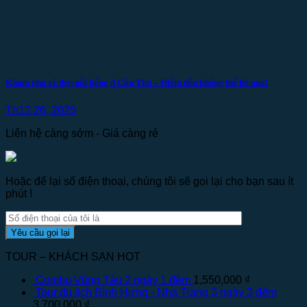
Khám phá vẻ đẹp nổi tiếng ở Cần Thơ – Điểm đến không thể bỏ qua!
Th12 26, 2025
Liên hệ càng sớm - Giá càng rẻ
Hoặc để lại số điện thoại, chúng tôi sẽ gọi lại cho bạn sau ít
phút !
TOUR – KHÁCH SẠN HOT
Combo Vũng Tàu 2 ngày 1 đêm
1,550,000
₫
Tour du lịch Bình Hưng - Nha Trang 3 ngày 3 đêm
3,700,000
₫