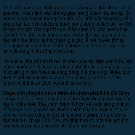
Khi bước vào nhà, du khách sẽ có cảm giác như được trở về
quá khứ, hòa mình vào không gian sống thân tình, ấm áp. Từ
nét kiến trúc truyền thống cho đến các hiện vật trưng bày đều
góp phần tạo nên một bức tranh sống động về lịch sử, về đời
sống tinh thần của người xưa. Bên cạnh đó, các hoạt động
trải nghiệm như mặc trang phục truyền thống, thưởng thức
đặc sản địa phương hay tham gia các lễ hội truyền thống
còn giúp các du khách có trải nghiệm đa chiều và sâu sắc
hơn về vùng miền sông nước này.
Hơn nữa, nhà cổ còn là nơi tổ chức các sự kiện văn hóa, hội
thảo chuyên đề về truyền thống, nghệ thuật, giúp nâng cao ý
thức giữ gìn văn hóa của cộng đồng địa phương. Nhiều tour
du lịch kết hợp đi đến nhà cổ còn mang lại cơ hội để du
khách có thể thuê [dịch vụ thuê xe du lịch](
Chọn một chuyến hành trình để khám phá Nhà Cổ Bình
Thủy
còn là cách để bạn hòa mình vào không gian sống của
người dân miền Tây, cảm nhận rõ hơn về cuộc sống bình dị,
chân thành và gắn bó với thiên nhiên của họ. Đặc biệt, việc
liên hệ với các công ty du lịch chuyên nghiệp, như dịch vụ
đặt tour du lịch tại Cần Thơ, sẽ giúp bạn có một trải nghiệm
trọn vẹn và an toàn hơn khi tới thăm nhà cổ này.