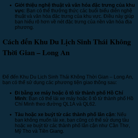
Giới thiệu nghệ thuật và văn hóa đặc trưng của khu
vực
: Bạn có thể thưởng thức các buổi biểu diễn nghệ
thuật và văn hóa đặc trưng của khu vực. Điều này giúp
bạn hiểu rõ hơn về nét đặc trưng của nền văn hóa địa
phương.
Cách đến Khu Du Lịch Sinh Thái Không
Thời Gian – Long An
Để đến Khu Du Lịch Sinh Thái Không Thời Gian – Long An,
bạn có thể sử dụng các phương tiện giao thông sau:
Đi bằng xe máy hoặc ô tô từ thành phố Hồ Chí
Minh
: Bạn có thể lái xe máy hoặc ô tô từ thành phố Hồ
Chí Minh theo đường QL1A và QL62.
Tàu hoặc xe buýt từ các thành phố lân cận
: Nếu
bạn không muốn lái xe, bạn cũng có thể sử dụng tàu
hoặc xe buýt từ các thành phố lân cận như Cần Thơ,
Mỹ Tho và Tiền Giang.