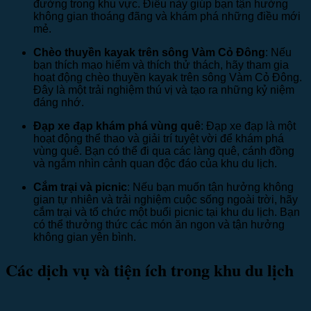
đường trong khu vực. Điều này giúp bạn tận hưởng
không gian thoáng đãng và khám phá những điều mới
mẻ.
Chèo thuyền kayak trên sông Vàm Cỏ Đông
: Nếu
bạn thích mạo hiểm và thích thử thách, hãy tham gia
hoạt động chèo thuyền kayak trên sông Vàm Cỏ Đông.
Đây là một trải nghiệm thú vị và tạo ra những kỷ niệm
đáng nhớ.
Đạp xe đạp khám phá vùng quê
: Đạp xe đạp là một
hoạt động thể thao và giải trí tuyệt vời để khám phá
vùng quê. Bạn có thể đi qua các làng quê, cánh đồng
và ngắm nhìn cảnh quan độc đáo của khu du lịch.
Cắm trại và picnic
: Nếu bạn muốn tận hưởng không
gian tự nhiên và trải nghiệm cuộc sống ngoài trời, hãy
cắm trại và tổ chức một buổi picnic tại khu du lịch. Bạn
có thể thưởng thức các món ăn ngon và tận hưởng
không gian yên bình.
Các dịch vụ và tiện ích trong khu du lịch