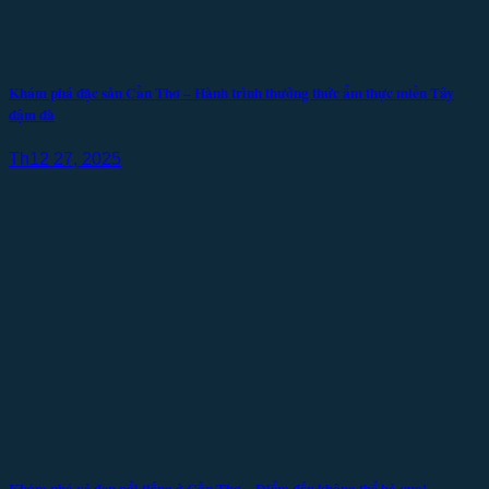
Khám phá đặc sản Cần Thơ – Hành trình thưởng thức ẩm thực miền Tây
đậm đà
Th12 27, 2025
Khám phá vẻ đẹp nổi tiếng ở Cần Thơ – Điểm đến không thể bỏ qua!