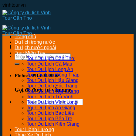
Skip
vinhtour.vn
to
content
Trang chủ
Du lịch trong nước
Du lịch nước ngoài
Tour Miền Tây
Tìm
Tour Du Lịch Cần Thơ
kiếm:
Tour Du Lịch Cà Mau
Tour Du Lịch Long An
Phone : 0914.00.00.65
Tour Du Lịch Đồng Tháp
Tour Du Lịch Hậu Giang
Tour Du Lịch Sóc Trăng
Gọi để được tư vấn ngay
Tour Du Lịch Tiền Giang
Tour Du Lịch Trà Vinh
Tìm
Tour Du Lịch Vĩnh Long
kiếm:
Tour Du Lịch An Giang
Tour Du Lịch Bạc Liêu
Tour Du Lịch Bến Tre
Tour Du Lịch Kiên Giang
Tour Hành Hương
Thuê Xe Du Lịch