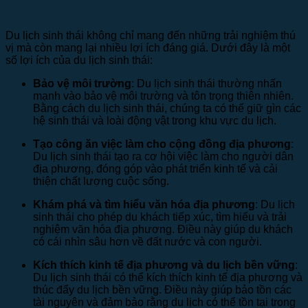
Du lịch sinh thái không chỉ mang đến những trải nghiệm thú
vị mà còn mang lại nhiều lợi ích đáng giá. Dưới đây là một
số lợi ích của du lịch sinh thái:
Bảo vệ môi trường
: Du lịch sinh thái thường nhấn
mạnh vào bảo vệ môi trường và tôn trọng thiên nhiên.
Bằng cách du lịch sinh thái, chúng ta có thể giữ gìn các
hệ sinh thái và loài động vật trong khu vực du lịch.
Tạo công ăn việc làm cho cộng đồng địa phương
:
Du lịch sinh thái tạo ra cơ hội việc làm cho người dân
địa phương, đóng góp vào phát triển kinh tế và cải
thiện chất lượng cuộc sống.
Khám phá và tìm hiểu văn hóa địa phương
: Du lịch
sinh thái cho phép du khách tiếp xúc, tìm hiểu và trải
nghiệm văn hóa địa phương. Điều này giúp du khách
có cái nhìn sâu hơn về đất nước và con người.
Kích thích kinh tế địa phương và du lịch bền vững
:
Du lịch sinh thái có thể kích thích kinh tế địa phương và
thúc đẩy du lịch bền vững. Điều này giúp bảo tồn các
tài nguyên và đảm bảo rằng du lịch có thể tồn tại trong