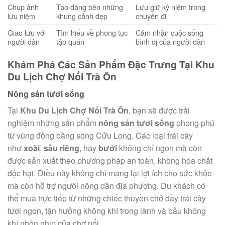
Chụp ảnh
Tạo dáng bên những
Lưu giữ kỷ niệm trong
lưu niệm
khung cảnh đẹp
chuyến đi
Giao lưu với
Tìm hiểu về phong tục
Cảm nhận cuộc sống
người dân
tập quán
bình dị của người dân
Khám Phá Các Sản Phẩm Đặc Trưng Tại Khu
Du Lịch Chợ Nổi Trà Ôn
Nông sản tươi sống
Tại
Khu Du Lịch Chợ Nổi Trà Ôn
, bạn sẽ được trải
nghiệm những sản phẩm
nông sản tươi sống
phong phú
từ vùng đồng bằng sông Cửu Long. Các loại trái cây
như
xoài
,
sầu riêng
, hay
bưởi
không chỉ ngon mà còn
được sản xuất theo phương pháp an toàn, không hóa chất
độc hại. Điều này không chỉ mang lại lợi ích cho sức khỏe
mà còn hỗ trợ người nông dân địa phương. Du khách có
thể mua trực tiếp từ những chiếc thuyền chở đầy trái cây
tươi ngon, tận hưởng không khí trong lành và bầu không
khí nhộn nhịp của chợ nổi.