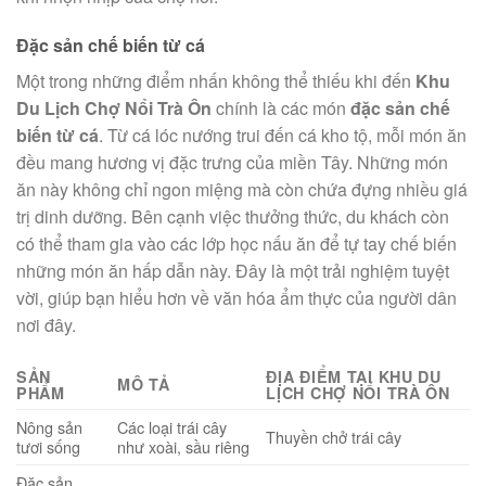
Đặc sản chế biến từ cá
Một trong những điểm nhấn không thể thiếu khi đến
Khu
Du Lịch Chợ Nổi Trà Ôn
chính là các món
đặc sản chế
biến từ cá
. Từ cá lóc nướng trui đến cá kho tộ, mỗi món ăn
đều mang hương vị đặc trưng của miền Tây. Những món
ăn này không chỉ ngon miệng mà còn chứa đựng nhiều giá
trị dinh dưỡng. Bên cạnh việc thưởng thức, du khách còn
có thể tham gia vào các lớp học nấu ăn để tự tay chế biến
những món ăn hấp dẫn này. Đây là một trải nghiệm tuyệt
vời, giúp bạn hiểu hơn về văn hóa ẩm thực của người dân
nơi đây.
SẢN
ĐỊA ĐIỂM TẠI KHU DU
MÔ TẢ
PHẨM
LỊCH CHỢ NỔI TRÀ ÔN
Nông sản
Các loại trái cây
Thuyền chở trái cây
tươi sống
như xoài, sầu riêng
Đặc sản