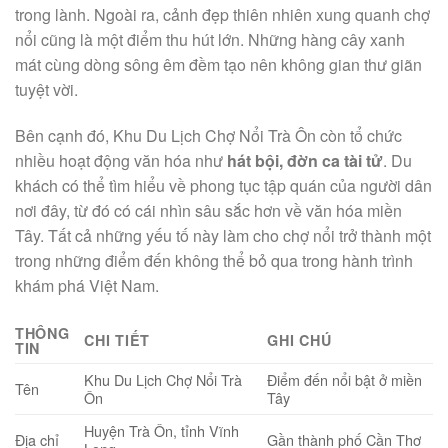
trong lành. Ngoài ra, cảnh đẹp thiên nhiên xung quanh chợ
nổi cũng là một điểm thu hút lớn. Những hàng cây xanh
mát cùng dòng sông êm đềm tạo nên không gian thư giãn
tuyệt vời.
Bên cạnh đó, Khu Du Lịch Chợ Nổi Trà Ôn còn tổ chức
nhiều hoạt động văn hóa như
hát bội, đờn ca tài tử
. Du
khách có thể tìm hiểu về phong tục tập quán của người dân
nơi đây, từ đó có cái nhìn sâu sắc hơn về văn hóa miền
Tây. Tất cả những yếu tố này làm cho chợ nổi trở thành một
trong những điểm đến không thể bỏ qua trong hành trình
khám phá Việt Nam.
THÔNG
CHI TIẾT
GHI CHÚ
TIN
Khu Du Lịch Chợ Nổi Trà
Điểm đến nổi bật ở miền
Tên
Ôn
Tây
Huyện Trà Ôn, tỉnh Vĩnh
Địa chỉ
Gần thành phố Cần Thơ