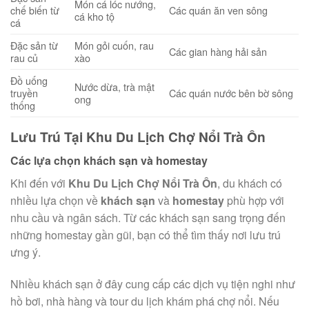
Món cá lóc nướng,
chế biến từ
Các quán ăn ven sông
cá kho tộ
cá
Đặc sản từ
Món gỏi cuốn, rau
Các gian hàng hải sản
rau củ
xào
Đồ uống
Nước dừa, trà mật
truyền
Các quán nước bên bờ sông
ong
thống
Lưu Trú Tại Khu Du Lịch Chợ Nổi Trà Ôn
Các lựa chọn khách sạn và homestay
Khi đến với
Khu Du Lịch Chợ Nổi Trà Ôn
, du khách có
nhiều lựa chọn về
khách sạn
và
homestay
phù hợp với
nhu cầu và ngân sách. Từ các khách sạn sang trọng đến
những homestay gần gũi, bạn có thể tìm thấy nơi lưu trú
ưng ý.
Nhiều khách sạn ở đây cung cấp các dịch vụ tiện nghi như
hồ bơi, nhà hàng và tour du lịch khám phá chợ nổi. Nếu