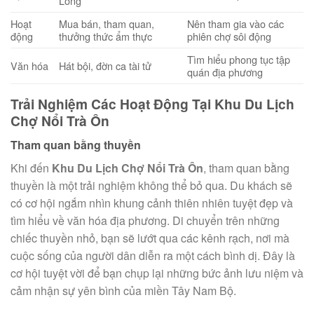
Long
Hoạt
Mua bán, tham quan,
Nên tham gia vào các
động
thưởng thức ẩm thực
phiên chợ sôi động
Tìm hiểu phong tục tập
Văn hóa
Hát bội, đờn ca tài tử
quán địa phương
Trải Nghiệm Các Hoạt Động Tại Khu Du Lịch
Chợ Nổi Trà Ôn
Tham quan bằng thuyền
Khi đến
Khu Du Lịch Chợ Nổi Trà Ôn
, tham quan bằng
thuyền là một trải nghiệm không thể bỏ qua. Du khách sẽ
có cơ hội ngắm nhìn khung cảnh thiên nhiên tuyệt đẹp và
tìm hiểu về văn hóa địa phương. Di chuyển trên những
chiếc thuyền nhỏ, bạn sẽ lướt qua các kênh rạch, nơi mà
cuộc sống của người dân diễn ra một cách bình dị. Đây là
cơ hội tuyệt vời để bạn chụp lại những bức ảnh lưu niệm và
cảm nhận sự yên bình của miền Tây Nam Bộ.