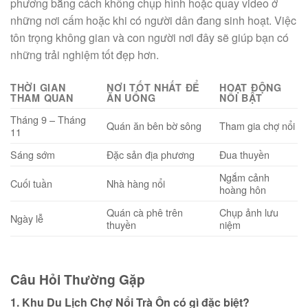
phương bằng cách không chụp hình hoặc quay video ở
những nơi cấm hoặc khi có người dân đang sinh hoạt. Việc
tôn trọng không gian và con người nơi đây sẽ giúp bạn có
những trải nghiệm tốt đẹp hơn.
THỜI GIAN
NƠI TỐT NHẤT ĐỂ
HOẠT ĐỘNG
THAM QUAN
ĂN UỐNG
NỔI BẬT
Tháng 9 – Tháng
Quán ăn bên bờ sông
Tham gia chợ nổi
11
Sáng sớm
Đặc sản địa phương
Đua thuyền
Ngắm cảnh
Cuối tuần
Nhà hàng nổi
hoàng hôn
Quán cà phê trên
Chụp ảnh lưu
Ngày lễ
thuyền
niệm
Câu Hỏi Thường Gặp
1. Khu Du Lịch Chợ Nổi Trà Ôn có gì đặc biệt?