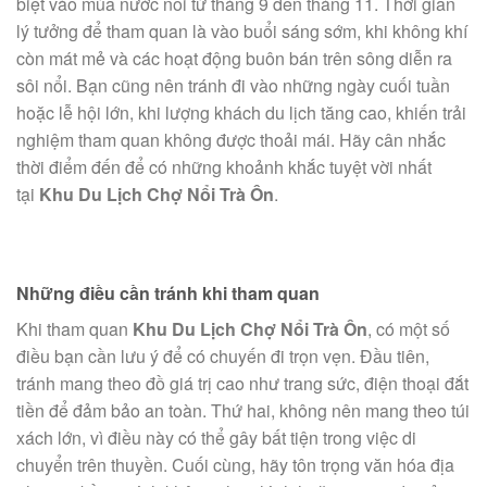
biệt vào mùa nước nổi từ tháng 9 đến tháng 11. Thời gian
lý tưởng để tham quan là vào buổi sáng sớm, khi không khí
còn mát mẻ và các hoạt động buôn bán trên sông diễn ra
sôi nổi. Bạn cũng nên tránh đi vào những ngày cuối tuần
hoặc lễ hội lớn, khi lượng khách du lịch tăng cao, khiến trải
nghiệm tham quan không được thoải mái. Hãy cân nhắc
thời điểm đến để có những khoảnh khắc tuyệt vời nhất
tại
Khu Du Lịch Chợ Nổi Trà Ôn
.
Những điều cần tránh khi tham quan
Khi tham quan
Khu Du Lịch Chợ Nổi Trà Ôn
, có một số
điều bạn cần lưu ý để có chuyến đi trọn vẹn. Đầu tiên,
tránh mang theo đồ giá trị cao như trang sức, điện thoại đắt
tiền để đảm bảo an toàn. Thứ hai, không nên mang theo túi
xách lớn, vì điều này có thể gây bất tiện trong việc di
chuyển trên thuyền. Cuối cùng, hãy tôn trọng văn hóa địa