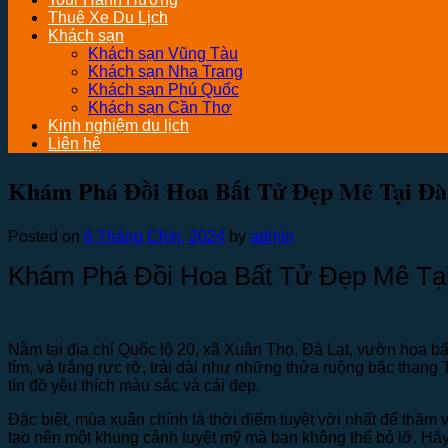
Thuê Xe Du Lịch
Khách sạn
Khách sạn Vũng Tàu
Khách sạn Nha Trang
Khách sạn Phú Quốc
Khách sạn Cần Thơ
Kinh nghiệm du lịch
Liên hệ
Khám Phá Đồi Hoa Bất Tử Đẹp Mê Tại Đà
Posted on
6 Tháng Chín, 2024
by
admin
Khám Phá Đồi Hoa Bất Tử Đẹp Mê Tại
Nằm tại địa chỉ Quốc lộ 20, xã Xuân Thọ, Đà Lạt, vườn hoa b
tím, và trắng rực rỡ, trải dài như những thửa ruộng bậc than
tín đồ yêu thích màu sắc và cái đẹp.
Đặc biệt, mùa xuân chính là thời điểm tuyệt vời nhất để thăm
tạo nên một khung cảnh tuyệt mỹ mà bạn không thể bỏ lỡ. H