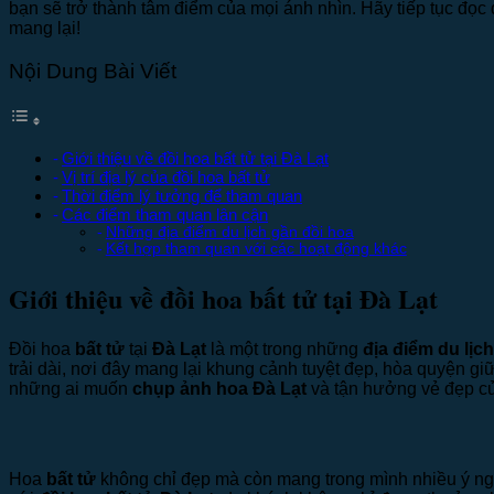
bạn sẽ trở thành tâm điểm của mọi ánh nhìn. Hãy tiếp tục đọ
mang lại!
Nội Dung Bài Viết
Giới thiệu về đồi hoa bất tử tại Đà Lạt
Vị trí địa lý của đồi hoa bất tử
Thời điểm lý tưởng để tham quan
Các điểm tham quan lân cận
Những địa điểm du lịch gần đồi hoa
Kết hợp tham quan với các hoạt động khác
Giới thiệu về đồi hoa bất tử tại Đà Lạt
Đồi hoa
bất tử
tại
Đà Lạt
là một trong những
địa điểm du lịch
trải dài, nơi đây mang lại khung cảnh tuyệt đẹp, hòa quyện g
những ai muốn
chụp ảnh hoa Đà Lạt
và tận hưởng vẻ đẹp củ
Hoa
bất tử
không chỉ đẹp mà còn mang trong mình nhiều ý ng