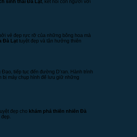
ịch sinh thái Đà Lạt
, kết nối con người với
ỉ bởi vẻ đẹp rực rỡ của những bông hoa mà
 Đà Lạt
tuyệt đẹp và tận hưởng thiên
 Đạo, tiếp tục đến đường D’ran. Hành trình
n bị máy chụp hình để lưu giữ những
tuyệt đẹp cho
khám phá thiên nhiên Đà
 đẹp.