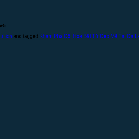
vw5
u lịch
and tagged
Khám Phá Đồi Hoa Bất Tử Đẹp Mê Tại Đà Lạ