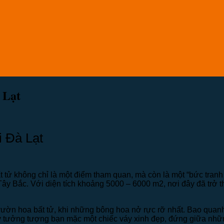
 Lạt
 Đà Lạt
ất tử không chỉ là một điểm tham quan, mà còn là một “bức tra
g Tây Bắc. Với diện tích khoảng 5000 – 6000 m2, nơi đây đã tr
 vườn hoa bất tử, khi những bông hoa nở rực rỡ nhất. Bao quanh
ãy tưởng tượng bạn mặc một chiếc váy xinh đẹp, đứng giữa nh