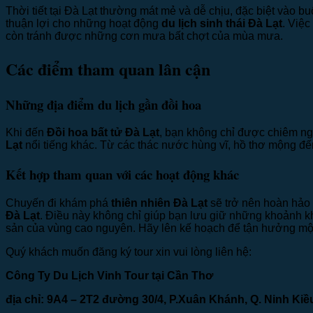
Thời tiết tại Đà Lạt thường mát mẻ và dễ chịu, đặc biệt vào b
thuận lợi cho những hoạt động
du lịch sinh thái Đà Lạt
. Việ
còn tránh được những cơn mưa bất chợt của mùa mưa.
Các điểm tham quan lân cận
Những địa điểm du lịch gần đồi hoa
Khi đến
Đồi hoa bất tử Đà Lạt
, bạn không chỉ được chiêm n
Lạt
nổi tiếng khác. Từ các thác nước hùng vĩ, hồ thơ mộng đế
Kết hợp tham quan với các hoạt động khác
Chuyến đi khám phá
thiên nhiên Đà Lạt
sẽ trở nên hoàn hảo
Đà Lạt
. Điều này không chỉ giúp bạn lưu giữ những khoảnh k
sản của vùng cao nguyên. Hãy lên kế hoạch để tận hưởng một 
Quý khách muốn đăng ký tour xin vui lòng liên hệ:
Công Ty Du Lịch Vinh Tour tại Cần Thơ
địa chỉ: 9A4 – 2T2 đường 30/4, P.Xuân Khánh, Q. Ninh Kiề