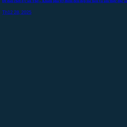
Đi đâu chơi ở Cần Thơ – Khám phá 03 điểm đến đẹp mê hồn và ẩm thực đặc s
Th12 28, 2025