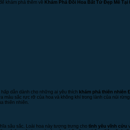
c để khám phá thêm về
Khám Phá Đồi Hoa Bất Tử Đẹp Mê Tại 
hấp dẫn dành cho những ai yêu thích
khám phá thiên nhiên 
iữa màu sắc rực rỡ của hoa và không khí trong lành của núi rừn
a thiên nhiên.
hĩa sâu sắc. Loài hoa này tượng trưng cho
tình yêu vĩnh cửu
v