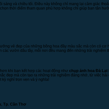
uổi sáng và chiều tối. Điều này không chỉ mang lại cảm giác tho
c chọn thời điểm tham quan phù hợp không chỉ giúp bạn tận hư
gưỡng vẻ đẹp của những bông hoa đầy màu sắc mà còn có cơ 
n các vườn dâu tây, mỗi nơi đều mang đến những trải nghiệm t
 hơn khi bạn kết hợp các hoạt động như
chụp ảnh hoa Đà Lạt
hắc đẹp mà còn tạo ra những trải nghiệm đáng nhớ, từ việc h
kỳ nghỉ trọn vẹn và ý nghĩa!
u, Tp. Cần Thơ