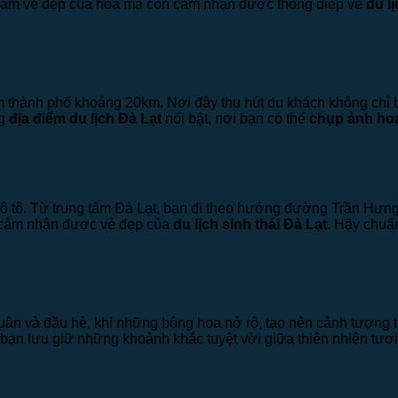
 lãm vẻ đẹp của hoa mà còn cảm nhận được thông điệp về
du l
 tâm thành phố khoảng 20km. Nơi đây thu hút du khách không ch
ng
địa điểm du lịch Đà Lạt
nổi bật, nơi bạn có thể
chụp ảnh hoa
ô tô. Từ trung tâm Đà Lạt, bạn đi theo hướng đường Trần Hưng
 cảm nhận được vẻ đẹp của
du lịch sinh thái Đà Lạt
. Hãy chuẩ
uân và đầu hè, khi những bông hoa nở rộ, tạo nên cảnh tượng 
p bạn lưu giữ những khoảnh khắc tuyệt vời giữa thiên nhiên tươi