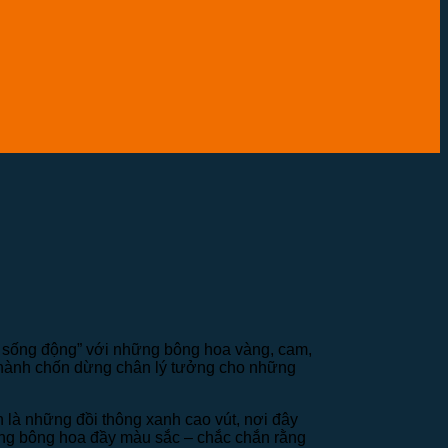
nh sống động” với những bông hoa vàng, cam,
ở thành chốn dừng chân lý tưởng cho những
 là những đồi thông xanh cao vút, nơi đây
ững bông hoa đầy màu sắc – chắc chắn rằng