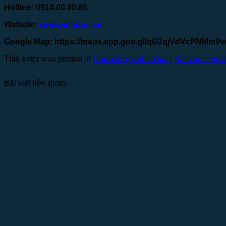
Hotline: 0914.00.00.65
Website:
www.vinhtour.vn
Google Map:
https://maps.app.goo.gl/qG2qjVdVcPNMm9
This entry was posted in
Chưa được phân loại
,
Kinh nghiệm d
Bài viết liên quan