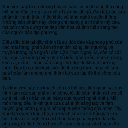
Khu vực này là nơi trưng bày và bán các mặt hàng thủ công
mỹ nghệ đặc trưng của miền Tây như đồ gỗ, đan lát, các sản
phẩm từ tranh thêu, điêu khắc và làng nghề truyền thống.
Những sản phẩm này không chỉ mang giá trị thẩm mỹ cao,
mà còn chứa đựng nét đẹp văn hóa và tinh thần sáng tạo
của người dân địa phương.
Điều đặc biệt tại đây chính là sự độc đáo và phong phú của
các mặt hàng, phản ánh rõ nét đời sống, tín ngưỡng và
truyền thống của người dân Cần Thơ. Ngoài ra, còn có các
loại đặc sản vùng miền như hủ tiếu, bánh xèo, nem nướng,
khô cá, mắm… luôn sẵn sàng chờ đợi du khách thưởng
thức. Đây là cơ hội tuyệt vời để thưởng thức, mua về làm
quà hoặc làm phong phú thêm bộ sưu tập đồ thủ công của
bạn.
Tại khu vực này, du khách còn có thể trực tiếp quan sát quy
trình làm các sản phẩm thủ công, từ đó cảm nhận rõ hơn về
sự tỉ mỉ, kiên nhẫn và tài năng của người nghệ nhân. Mỗi
món hàng đều là kết quả của quá trình sáng tạo và tâm
huyết, góp phần giữ gìn nét đẹp truyền thống của miền Tây.
Khi dạo quanh khu chợ, du khách còn có cơ hội giao lưu,
học hỏi và trải nghiệm cách bán hàng của người dân địa
phương, từ đó hiểu rõ hơn về cuộc sống và văn hóa miền