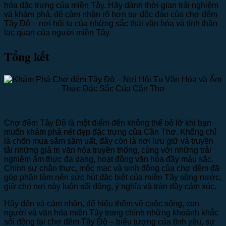
hóa đặc trưng của miền Tây. Hãy dành thời gian trải nghiệm
và khám phá, để cảm nhận rõ hơn sự độc đáo của chợ đêm
Tây Đô – nơi hội tụ của những sắc thái văn hóa và tinh thần
lạc quan của người miền Tây.
Tổng kết
Chợ đêm Tây Đô là một điểm đến không thể bỏ lỡ khi bạn
muốn khám phá nét đẹp đặc trưng của Cần Thơ. Không chỉ
là chốn mua sắm sầm uất, đây còn là nơi lưu giữ và truyền
tải những giá trị văn hóa truyền thống, cùng với những trải
nghiệm ẩm thực đa dạng, hoạt động văn hóa đầy màu sắc.
Chính sự chân thực, mộc mạc và sinh động của chợ đêm đã
góp phần làm nên sức hút đặc biệt của miền Tây sông nước,
giữ cho nơi này luôn sôi động, ý nghĩa và tràn đầy cảm xúc.
Hãy đến và cảm nhận, để hiểu thêm về cuộc sống, con
người và văn hóa miền Tây trong chính những khoảnh khắc
sôi động tại chợ đêm Tây Đô – biểu tượng của tình yêu, sự