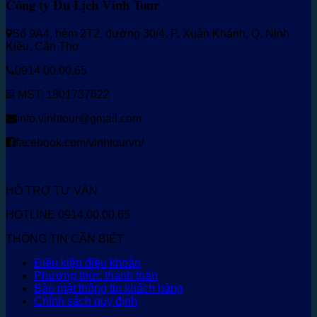
Công ty Du Lịch Vinh Tour
Số 9A4, hẻm 2T2, đường 30/4, P. Xuân Khánh, Q. Ninh
Kiều, Cần Thơ
0914.00.00.65
MST: 1801737622
info.vinhtour@gmail.com
facebook.com/vinhtourvn/
HỖ TRỢ TƯ VẤN
HOTLINE 0914.00.00.65
THÔNG TIN CẦN BIẾT
Điều kiện điều khoản
Phương thức thanh toán
Bảo mật thông tin khách hàng
Chính sách quy định