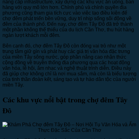
nâng cấp infrastructure, xây dựng các khu vực ăn uống, bán
hàng với quy mô lớn hơn. Chính phủ và chính quyền địa
phương cũng tham gia tích cực vào việc tạo điều kiện để
chợ đêm phát triển bền vững, duy trì nhịp sống sôi động về
đêm của thành phố. Đến nay, chợ đêm Tây Đô đã trở thành
một phần không thể thiếu của du lịch Cần Thơ, thu hút hàng
ngàn lượt khách mỗi đêm.
Bên cạnh đó, chợ đêm Tây Đô còn đóng vai trò như một
trung tâm giữ gìn và phát huy các giá trị văn hóa đặc trưng
của miền Tây sông nước, góp phần nâng cao nhận thức
cộng đồng về truyền thống địa phương qua các hoạt động
văn hóa, lễ hội, âm nhạc và nghệ thuật trình diễn. Điều này
đã giúp chợ không chỉ là nơi mua sắm, mà còn là biểu tượng
của tinh thần đoàn kết, sáng tạo và tự hào dân tộc của người
miền Tây.
Các khu vực nổi bật trong chợ đêm Tây
Đô