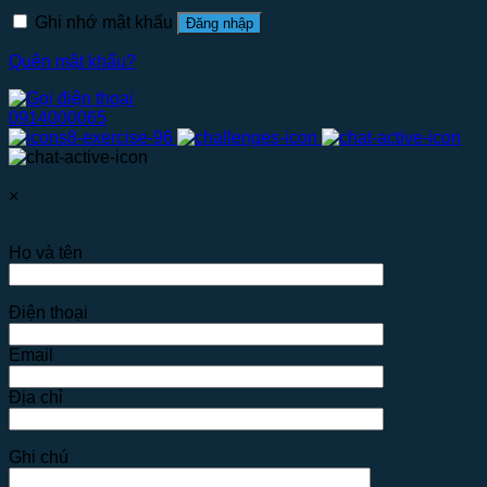
Ghi nhớ mật khẩu
Đăng nhập
Quên mật khẩu?
0914000065
×
Họ và tên
Điện thoại
Email
Địa chỉ
Ghi chú