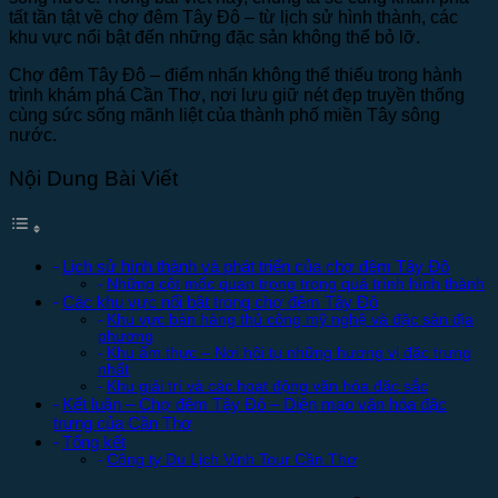
tất tần tật về chợ đêm Tây Đô – từ lịch sử hình thành, các
khu vực nổi bật đến những đặc sản không thể bỏ lỡ.
Chợ đêm Tây Đô – điểm nhấn không thể thiếu trong hành
trình khám phá Cần Thơ, nơi lưu giữ nét đẹp truyền thống
cùng sức sống mãnh liệt của thành phố miền Tây sông
nước.
Nội Dung Bài Viết
Lịch sử hình thành và phát triển của chợ đêm Tây Đô
Những cột mốc quan trọng trong quá trình hình thành
Các khu vực nổi bật trong chợ đêm Tây Đô
Khu vực bán hàng thủ công mỹ nghệ và đặc sản địa
phương
Khu ẩm thực – Nơi hội tụ những hương vị đặc trưng
nhất
Khu giải trí và các hoạt động văn hóa đặc sắc
Kết luận – Chợ đêm Tây Đô – Diện mạo văn hóa đặc
trưng của Cần Thơ
Tổng kết
Công ty Du Lịch Vinh Tour Cần Thơ