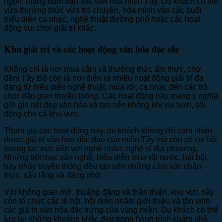
ngon, mang đậm bản sắc văn hóa miền Tây. Du khách có thể
vừa thưởng thức vừa trò chuyện, hòa mình vào các buổi
biểu diễn ca nhạc, nghệ thuật đường phố hoặc các hoạt
động vui chơi giải trí khác.
Khu giải trí và các hoạt động văn hóa đặc sắc
Không chỉ là nơi mua sắm và thưởng thức ẩm thực, chợ
đêm Tây Đô còn là nơi diễn ra nhiều hoạt động giải trí đa
dạng từ biểu diễn nghệ thuật, múa rối, ca nhạc đến các trò
chơi dân gian truyền thống. Các hoạt động này mang ý nghĩa
giữ gìn nét đẹp văn hóa và tạo nên không khí vui tươi, sôi
động cho cả khu vực.
Tham gia các hoạt động này, du khách không chỉ cảm nhận
được giá trị văn hóa độc đáo của miền Tây mà còn có cơ hội
tương tác trực tiếp với nghệ nhân, nghệ sĩ địa phương.
Những tiết mục văn nghệ, biểu diễn múa rối nước, hát bội,
hay nhảy truyền thống đều tạo nên những cảm xúc chân
thực, sâu lắng và đáng nhớ.
Với không gian mở, thoáng đãng và thân thiện, khu vực này
còn tổ chức các lễ hội, hội diễn nhằm giới thiệu và tôn vinh
các giá trị văn hóa đặc trưng của vùng miền. Du khách có thể
lưu lại những khoảnh khắc đẹp trong hành trình khám phá