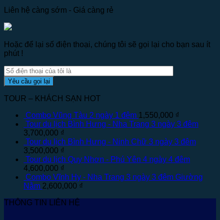
Liên hệ càng sớm - Giá càng rẻ
Hoặc để lại số điện thoại, chúng tôi sẽ gọi lại cho bạn sau ít
phút !
TOUR – KHÁCH SẠN HOT
Combo Vũng Tàu 2 ngày 1 đêm
1,550,000
₫
Tour du lịch Bình Hưng - Nha Trang 3 ngày 3 đêm
3,700,000
₫
Tour du lịch Bình Hưng - Ninh Chữ 3 ngày 3 đêm
3,500,000
₫
Tour du lịch Quy Nhơn - Phú Yên 4 ngày 4 đêm
4,600,000
₫
Combo Vĩnh Hy - Nha Trang 3 ngày 3 đêm Giường
Nằm
2,600,000
₫
THÔNG TIN LIÊN HỆ