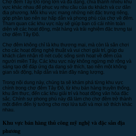
Chợ đêm Tây Đô rộng lớn và đa dạng, chia thành nhiều khu
vực khác nhau để phục vụ nhu cầu của du khách và cư dân
địa phương. Mỗi khu vực mang những nét đặc trưng riêng,
góp phần tạo nên sự hấp dẫn và phong phú của chợ về đêm.
Tham quan các khu vực này sẽ giúp bạn có cái nhìn toàn
diện về các hoạt động, mặt hàng và trải nghiệm đặc trưng tại
chợ đêm Tây Đô.
Chợ đêm không chỉ là khu thương mại, mà còn là sân chơi
cho các hoạt động nghệ thuật và vui chơi giải trí, giúp du
khách cảm nhận rõ nét cuộc sống sinh hoạt về đêm của
người miền Tây. Các khu vực này không ngừng mở rộng và
sáng tạo để đáp ứng đa dạng sở thích, tạo nên một không
gian sôi động, hấp dẫn và tràn đầy năng lượng.
Trong nội dung này, chúng ta sẽ khám phá từng khu vực
chính trong chợ đêm Tây Đô, từ khu bán hàng truyền thống,
khu ẩm thực, đến các khu giải trí và hoạt động văn hóa đặc
sắc. Chính sự phong phú này đã làm cho chợ đêm trở thành
một điểm đến lý tưởng cho mọi lứa tuổi và mọi sở thích khác
nhau.
Khu vực bán hàng thủ công mỹ nghệ và đặc sản địa
phương