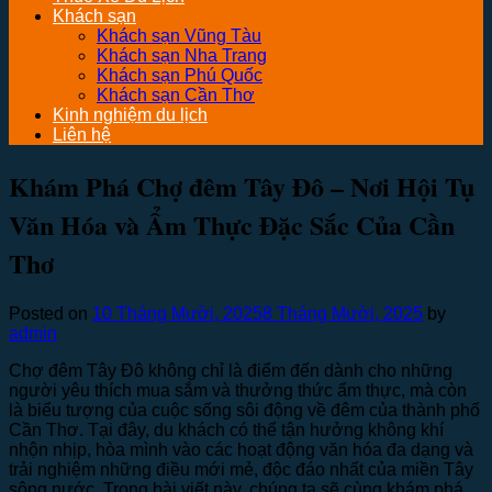
Khách sạn
Khách sạn Vũng Tàu
Khách sạn Nha Trang
Khách sạn Phú Quốc
Khách sạn Cần Thơ
Kinh nghiệm du lịch
Liên hệ
Khám Phá Chợ đêm Tây Đô – Nơi Hội Tụ
Văn Hóa và Ẩm Thực Đặc Sắc Của Cần
Thơ
Posted on
10 Tháng Mười, 2025
8 Tháng Mười, 2025
by
admin
Chợ đêm Tây Đô không chỉ là điểm đến dành cho những
người yêu thích mua sắm và thưởng thức ẩm thực, mà còn
là biểu tượng của cuộc sống sôi động về đêm của thành phố
Cần Thơ. Tại đây, du khách có thể tận hưởng không khí
nhộn nhịp, hòa mình vào các hoạt động văn hóa đa dạng và
trải nghiệm những điều mới mẻ, độc đáo nhất của miền Tây
sông nước. Trong bài viết này, chúng ta sẽ cùng khám phá