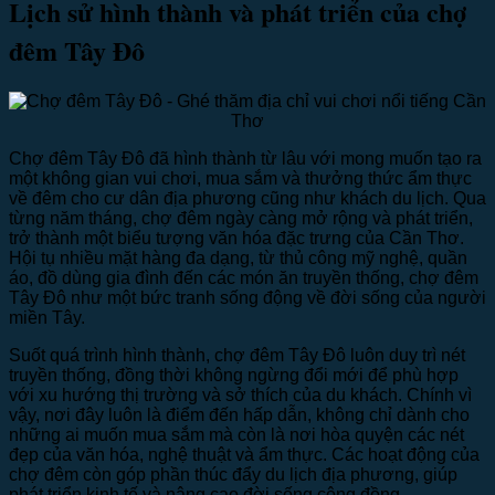
Lịch sử hình thành và phát triển của chợ
đêm Tây Đô
Chợ đêm Tây Đô đã hình thành từ lâu với mong muốn tạo ra
một không gian vui chơi, mua sắm và thưởng thức ẩm thực
về đêm cho cư dân địa phương cũng như khách du lịch. Qua
từng năm tháng, chợ đêm ngày càng mở rộng và phát triển,
trở thành một biểu tượng văn hóa đặc trưng của Cần Thơ.
Hội tụ nhiều mặt hàng đa dạng, từ thủ công mỹ nghệ, quần
áo, đồ dùng gia đình đến các món ăn truyền thống, chợ đêm
Tây Đô như một bức tranh sống động về đời sống của người
miền Tây.
Suốt quá trình hình thành, chợ đêm Tây Đô luôn duy trì nét
truyền thống, đồng thời không ngừng đổi mới để phù hợp
với xu hướng thị trường và sở thích của du khách. Chính vì
vậy, nơi đây luôn là điểm đến hấp dẫn, không chỉ dành cho
những ai muốn mua sắm mà còn là nơi hòa quyện các nét
đẹp của văn hóa, nghệ thuật và ẩm thực. Các hoạt động của
chợ đêm còn góp phần thúc đẩy du lịch địa phương, giúp
phát triển kinh tế và nâng cao đời sống cộng đồng.