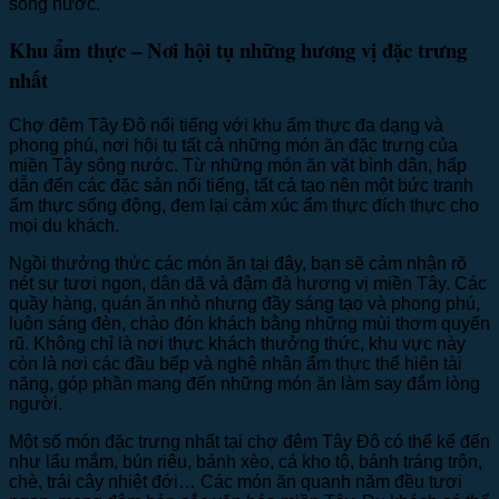
sông nước.
Khu ẩm thực – Nơi hội tụ những hương vị đặc trưng
nhất
Chợ đêm Tây Đô nổi tiếng với khu ẩm thực đa dạng và
phong phú, nơi hội tụ tất cả những món ăn đặc trưng của
miền Tây sông nước. Từ những món ăn vặt bình dân, hấp
dẫn đến các đặc sản nổi tiếng, tất cả tạo nên một bức tranh
ẩm thực sống động, đem lại cảm xúc ẩm thực đích thực cho
mọi du khách.
Ngồi thưởng thức các món ăn tại đây, bạn sẽ cảm nhận rõ
nét sự tươi ngon, dân dã và đậm đà hương vị miền Tây. Các
quầy hàng, quán ăn nhỏ nhưng đầy sáng tạo và phong phú,
luôn sáng đèn, chào đón khách bằng những mùi thơm quyến
rũ. Không chỉ là nơi thực khách thưởng thức, khu vực này
còn là nơi các đầu bếp và nghệ nhân ẩm thực thể hiện tài
năng, góp phần mang đến những món ăn làm say đắm lòng
người.
Một số món đặc trưng nhất tại chợ đêm Tây Đô có thể kể đến
như lẩu mắm, bún riêu, bánh xèo, cá kho tộ, bánh tráng trộn,
chè, trái cây nhiệt đới… Các món ăn quanh năm đều tươi