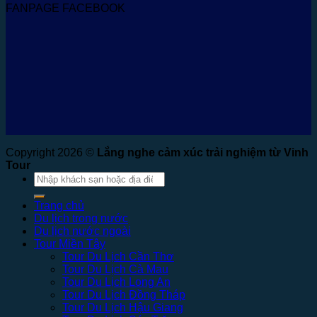
FANPAGE FACEBOOK
Copyright 2026 ©
Lắng nghe cảm xúc trải nghiệm từ Vinh
Tour
Tìm
kiếm:
Trang chủ
Du lịch trong nước
Du lịch nước ngoài
Tour Miền Tây
Tour Du Lịch Cần Thơ
Tour Du Lịch Cà Mau
Tour Du Lịch Long An
Tour Du Lịch Đồng Tháp
Tour Du Lịch Hậu Giang