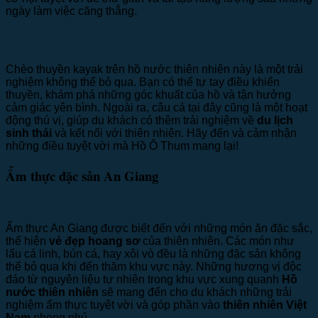
ngày làm việc căng thẳng.
Chèo thuyền kayak trên hồ nước thiên nhiên này là một trải
nghiệm không thể bỏ qua. Bạn có thể tự tay điều khiển
thuyền, khám phá những góc khuất của hồ và tận hưởng
cảm giác yên bình. Ngoài ra, câu cá tại đây cũng là một hoạt
động thú vị, giúp du khách có thêm trải nghiệm về
du lịch
sinh thái
và kết nối với thiên nhiên. Hãy đến và cảm nhận
những điều tuyệt vời mà Hồ Ô Thum mang lại!
Ẩm thực đặc sản An Giang
Ẩm thực An Giang được biết đến với những món ăn đặc sắc,
thể hiện
vẻ đẹp hoang sơ
của thiên nhiên. Các món như
lẩu cá linh, bún cá, hay xôi vò đều là những đặc sản không
thể bỏ qua khi đến thăm khu vực này. Những hương vị độc
đáo từ nguyên liệu tự nhiên trong khu vực xung quanh
Hồ
nước thiên nhiên
sẽ mang đến cho du khách những trải
nghiệm ẩm thực tuyệt vời và góp phần vào
thiên nhiên Việt
Nam
phong phú.