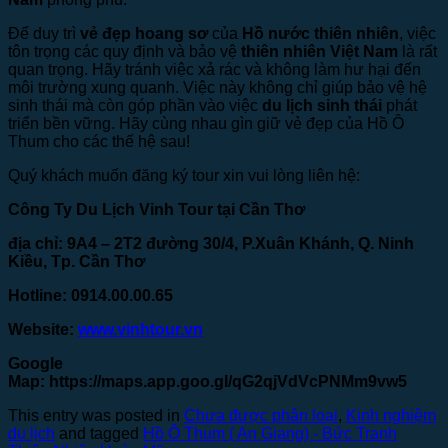
Để duy trì
vẻ đẹp hoang sơ
của
Hồ nước thiên nhiên
, việc
tôn trọng các quy định và bảo vệ
thiên nhiên Việt Nam
là rất
quan trọng. Hãy tránh việc xả rác và không làm hư hại đến
môi trường xung quanh. Việc này không chỉ giúp bảo vệ hệ
sinh thái mà còn góp phần vào việc
du lịch sinh thái
phát
triển bền vững. Hãy cùng nhau gìn giữ vẻ đẹp của Hồ Ô
Thum cho các thế hệ sau!
Quý khách muốn đăng ký tour xin vui lòng liên hệ:
Công Ty Du Lịch Vinh Tour tại Cần Thơ
địa chỉ: 9A4 – 2T2 đường 30/4, P.Xuân Khánh, Q. Ninh
Kiều, Tp. Cần Thơ
Hotline: 0914.00.00.65
Website:
www.vinhtour.vn
Google
Map:
https://maps.app.goo.gl/qG2qjVdVcPNMm9vw5
This entry was posted in
Chưa được phân loại
,
Kinh nghiệm
du lịch
and tagged
Hồ Ô Thum ( An Giang) - Bức Tranh