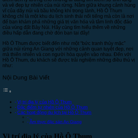
và vẻ đẹp tự nhiên của núi rừng. Nằm giữa khung cảnh hùng
vĩ của dãy núi và bầu không khí trong lành, Hồ Ô Thum
không chỉ là một khu du lịch sinh thái nổi tiếng mà còn là nơi
để bạn khám phá những giá trị văn hóa và tâm linh độc đáo
của vùng đất Bảy Núi. Hãy cùng tìm hiểu thêm về những
điều hấp dẫn đang chờ đón bạn tại đây!
Hồ Ô Thum được biết đến như một “bức tranh thủy mặc”
giữa núi rừng An Giang với những cảnh quan tuyệt đẹp, nơi
mà thiên nhiên và con người hòa quyện vào nhau. Đến với
Hồ Ô Thum, du khách sẽ được trải nghiệm những điều thú vị
như:
Nội Dung Bài Viết
Vị trí địa lý của Hồ Ô Thum
Đặc điểm tự nhiên của Hồ Ô Thum
Các hoạt động du lịch tại Hồ Ô Thum
Ẩm thực đặc sản An Giang
Vị trí địa lý của Hồ Ô Thum