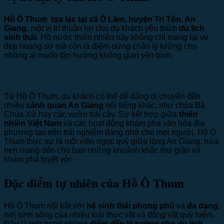
Hồ Ô Thum
tọa lạc tại xã Ô Lâm, huyện Tri Tôn, An
Giang
, một vị trí thuận lợi cho du khách yêu thích
du lịch
sinh thái
. Hồ nước thiên nhiên này không chỉ mang lại vẻ
đẹp hoang sơ mà còn là điểm dừng chân lý tưởng cho
những ai muốn tận hưởng không gian yên bình.
Từ Hồ Ô Thum, du khách có thể dễ dàng di chuyển đến
nhiều
cảnh quan An Giang
nổi tiếng khác, như chùa Bà
Chúa Xứ hay các vườn trái cây. Sự kết hợp giữa
thiên
nhiên Việt Nam
và các hoạt động khám phá văn hóa địa
phương tạo nên trải nghiệm đáng nhớ cho mọi người. Hồ Ô
Thum thực sự là một viên ngọc quý giữa lòng An Giang, hứa
hẹn mang đến cho bạn những khoảnh khắc thư giãn và
khám phá tuyệt vời.
Đặc điểm tự nhiên của Hồ Ô Thum
Hồ Ô Thum nổi bật với
hệ sinh thái phong phú
và
đa dạng
,
nơi sinh sống của nhiều loài thực vật và động vật quý hiếm.
Đây là một trong những
điểm đến lý tưởng cho du lịch