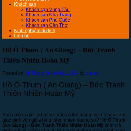
Khách sạn
Khách sạn Vũng Tàu
Khách sạn Nha Trang
Khách sạn Phú Quốc
Khách sạn Cần Thơ
Kinh nghiệm du lịch
Liên hệ
Hồ Ô Thum ( An Giang) – Bức Tranh
Thiên Nhiên Hoàn Mỹ
Posted on
11 Tháng Mười Một, 2024
by
admin
Hồ Ô Thum ( An Giang) – Bức Tranh
Thiên Nhiên Hoàn Mỹ
Bạn có bao giờ tự hỏi nơi nào có thể mang lại cho bạn cảm
giác bình yên giữa lòng thiên nhiên hoang sơ?
Hồ Ô Thum
(An Giang) – Bức Tranh Thiên Nhiên Hoàn Mỹ
chính là
điểm đến lý tưởng cho những ai đang tìm kiếm sự tĩnh lặng