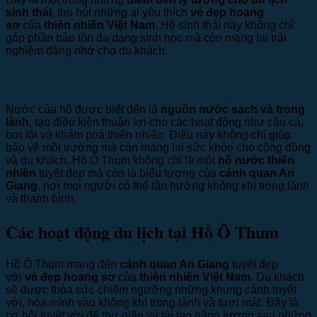
sinh thái
, thu hút những ai yêu thích
vẻ đẹp hoang
sơ
của
thiên nhiên Việt Nam
. Hệ sinh thái này không chỉ
góp phần bảo tồn đa dạng sinh học mà còn mang lại trải
nghiệm đáng nhớ cho du khách.
Nước của hồ được biết đến là
nguồn nước sạch và trong
lành
, tạo điều kiện thuận lợi cho các hoạt động như câu cá,
bơi lội và khám phá thiên nhiên. Điều này không chỉ giúp
bảo vệ môi trường mà còn mang lại sức khỏe cho cộng đồng
và du khách. Hồ Ô Thum không chỉ là một
hồ nước thiên
nhiên
tuyệt đẹp mà còn là biểu tượng của
cảnh quan An
Giang
, nơi mọi người có thể tận hưởng không khí trong lành
và thanh bình.
Các hoạt động du lịch tại Hồ Ô Thum
Hồ Ô Thum mang đến
cảnh quan An Giang
tuyệt đẹp
với
vẻ đẹp hoang sơ
của
thiên nhiên Việt Nam
. Du khách
sẽ được thỏa sức chiêm ngưỡng những khung cảnh tuyệt
vời, hòa mình vào không khí trong lành và tươi mát. Đây là
cơ hội tuyệt vời để thư giãn và tái tạo năng lượng sau những