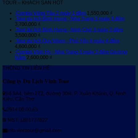
TOUR – KHÁCH SẠN HOT
Combo Vũng Tàu 2 ngày 1 đêm
1,550,000
₫
Tour du lịch Bình Hưng - Nha Trang 3 ngày 3 đêm
3,700,000
₫
Tour du lịch Bình Hưng - Ninh Chữ 3 ngày 3 đêm
3,500,000
₫
Tour du lịch Quy Nhơn - Phú Yên 4 ngày 4 đêm
4,600,000
₫
Combo Vĩnh Hy - Nha Trang 3 ngày 3 đêm Giường
Nằm
2,600,000
₫
THÔNG TIN LIÊN HỆ
Công ty Du Lịch Vinh Tour
Số 9A4, hẻm 2T2, đường 30/4, P. Xuân Khánh, Q. Ninh
Kiều, Cần Thơ
0914.00.00.65
MST: 1801737622
info.vinhtour@gmail.com