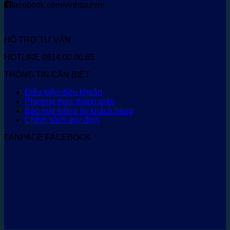
facebook.com/vinhtourvn/
HỖ TRỢ TƯ VẤN
HOTLINE 0914.00.00.65
THÔNG TIN CẦN BIẾT
Điều kiện điều khoản
Phương thức thanh toán
Bảo mật thông tin khách hàng
Chính sách quy định
FANPAGE FACEBOOK