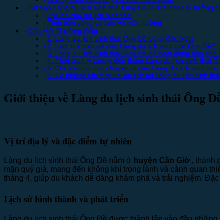
Tại sao Làng du lịch sinh thái Ông Đề là lựa chọn lý tưởng 
Lợi ích của du lịch sinh thái
Tính bền vững và bảo vệ môi trường
Câu Hỏi Thường Gặp
1. Làng du lịch sinh thái Ông Đề có gì đặc biệt?
2. Làm thế nào để đến Làng du lịch sinh thái Ông Đề?
3. Làng du lịch sinh thái Ông Đề có hoạt động nào cho
4. Thời gian lý tưởng đến thăm Làng du lịch sinh thái Ô
5. Chi phí cho một chuyến đi đến Làng du lịch sinh thá
6. Có những lưu ý gì khi du lịch tại Làng du lịch sinh t
Giới thiệu về Làng du lịch sinh thái Ông Đ
Vị trí địa lý và đặc điểm tự nhiên
Làng du lịch sinh thái Ông Đề nằm ở
huyện Cần Giờ
, thành 
mặn quý giá, mang đến không khí trong lành và cảnh quan thiê
tháng 4, giúp du khách dễ dàng khám phá và trải nghiệm. Đặc 
Lịch sử hình thành và phát triển
Làng du lịch sinh thái Ông Đề được thành lập vào đầu những 