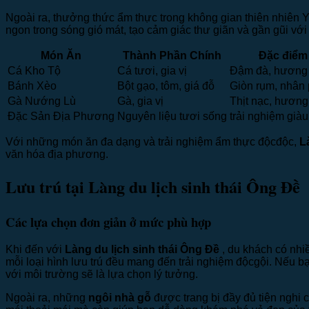
Ngoài ra, thưởng thức ẩm thực trong không gian thiên nhiên Y
ngon trong sóng gió mát, tạo cảm giác thư giãn và gần gũi với 
Món Ăn
Thành Phần Chính
Đặc điểm
Cá Kho Tộ
Cá tươi, gia vị
Đậm đà, hương 
Bánh Xèo
Bột gạo, tôm, giá đỗ
Giòn rụm, nhân
Gà Nướng Lù
Gà, gia vị
Thịt nạc, hương 
Đặc Sản Địa Phương
Nguyên liệu tươi sống
trải nghiệm già
Với những món ăn đa dạng và trải nghiệm ẩm thực độcđộc,
L
văn hóa địa phương.
Lưu trú tại Làng du lịch sinh thái Ông Đề
Các lựa chọn đơn giản ở mức phù hợp
Khi đến với
Làng du lịch sinh thái Ông Đề
, du khách có nh
mỗi loại hình lưu trú đều mang đến trải nghiệm độcgội. Nếu b
với môi trường sẽ là lựa chọn lý tưởng.
Ngoài ra, những
ngôi nhà gỗ
được trang bị đầy đủ tiện nghi 