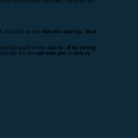
hướng ra cảnh quan tuyệt đẹp, mang lại cảm
ch. Các dịch vụ như
đưa đón sân bay
,
thuê
oạt động giải trí như
câu cá
,
đi bộ đường
các tiện ích như
wifi miễn phí
và
dịch vụ