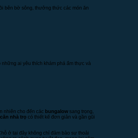
ngồi bên bờ sông, thưởng thức các món ăn
o những ai yêu thích khám phá ẩm thực và
ên nhiên cho đến các
bungalow
sang trọng,
căn nhà trọ
có thiết kế đơn giản và gần gũi
Chỗ ở tại đây không chỉ đảm bảo sự thoải