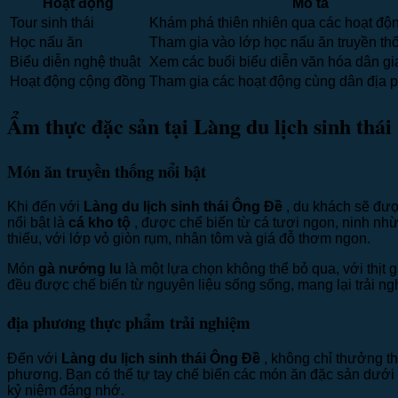
Hoạt động
Mô tả
Tour sinh thái
Khám phá thiên nhiên qua các hoạt độn
Học nấu ăn
Tham gia vào lớp học nấu ăn truyền th
Biểu diễn nghệ thuật
Xem các buổi biểu diễn văn hóa dân gi
Hoạt động cộng đồng
Tham gia các hoạt động cùng dân địa
Ẩm thực đặc sản tại Làng du lịch sinh thá
Món ăn truyền thống nổi bật
Khi đến với
Làng du lịch sinh thái Ông Đề
, du khách sẽ đư
nổi bật là
cá kho tộ
, được chế biến từ cá tươi ngon, ninh nhừ
thiếu, với lớp vỏ giòn rụm, nhân tôm và giá đỗ thơm ngon.
Món
gà nướng lu
là một lựa chọn không thể bỏ qua, với thịt 
đều được chế biến từ nguyên liệu sống sống, mang lại trải ng
địa phương thực phẩm trải nghiệm
Đến với
Làng du lịch sinh thái Ông Đề
, không chỉ thưởng th
phương. Bạn có thể tự tay chế biến các món ăn đặc sản dưới
kỷ niệm đáng nhớ.