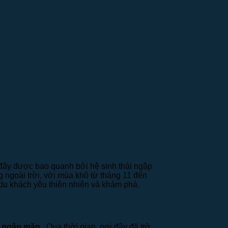
đây được bao quanh bởi hệ sinh thái ngập
g ngoài trời, với mùa khô từ tháng 11 đến
 du khách yêu thiên nhiên và khám phá.
g ngập mặn
. Qua thời gian, nơi đây đã trở