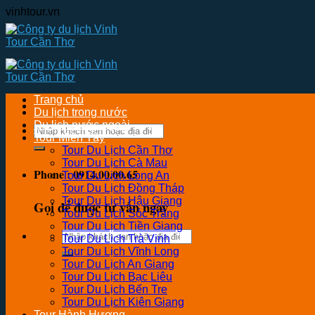
Skip
vinhtour.vn
to
content
Trang chủ
Du lịch trong nước
Du lịch nước ngoài
Tìm
Tour Miền Tây
kiếm:
Tour Du Lịch Cần Thơ
Tour Du Lịch Cà Mau
Phone : 0914.00.00.65
Tour Du Lịch Long An
Tour Du Lịch Đồng Tháp
Tour Du Lịch Hậu Giang
Gọi để được tư vấn ngay
Tour Du Lịch Sóc Trăng
Tour Du Lịch Tiền Giang
Tìm
Tour Du Lịch Trà Vinh
kiếm:
Tour Du Lịch Vĩnh Long
Tour Du Lịch An Giang
Tour Du Lịch Bạc Liêu
Tour Du Lịch Bến Tre
Tour Du Lịch Kiên Giang
Tour Hành Hương