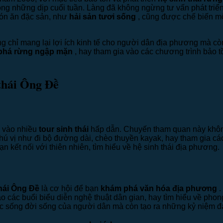
ong những dịp cuối tuần. Làng đã không ngừng tư vấn phát triể
món ăn đặc sản, như
hải sản tươi sống
, cũng được chế biến một
ông chỉ mang lại lợi ích kinh tế cho người dân địa phương mà c
phá rừng ngập mặn
, hay tham gia vào các chương trình bảo 
 thái Ông Đề
a vào nhiều
tour sinh thái
hấp dẫn. Chuyến tham quan này khôn
thú vị như đi bộ đường dài, chèo thuyền kayak, hay tham gia c
 kết nối với thiên nhiên, tìm hiểu về hệ sinh thái địa phương.
thái Ông Đề
là cơ hội để bạn
khám phá văn hóa địa phương
.
 các buổi biểu diễn nghệ thuật dân gian, hay tìm hiểu về phon
ộc sống đời sống của người dân mà còn tạo ra những kỷ niệm đ