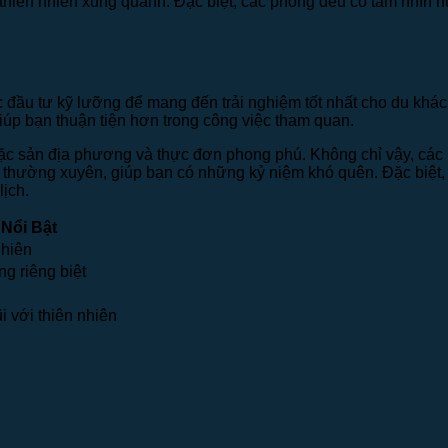
thiên nhiên xung quanh. Đặc biệt, các phòng đều có tầm nhìn 
ợc đầu tư kỹ lưỡng để mang đến trải nghiệm tốt nhất cho du khá
úp bạn thuận tiện hơn trong công việc tham quan.
ặc sản địa phương và thực đơn phong phú. Không chỉ vậy, các h
thường xuyên, giúp bạn có những kỷ niệm khó quên. Đặc biệt, 
ịch.
Nổi Bật
nhiên
g riêng biệt
i với thiên nhiên