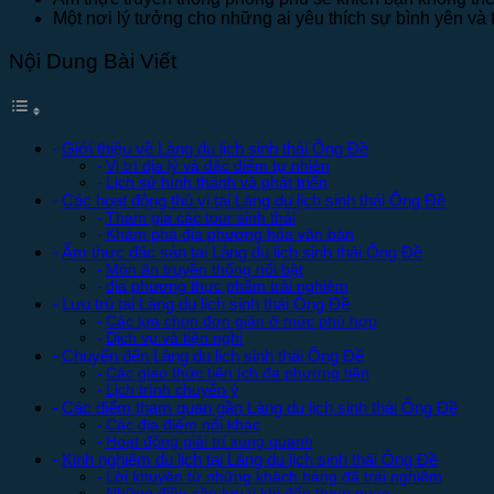
Một nơi lý tưởng cho những ai yêu thích sự bình yên và t
Nội Dung Bài Viết
Giới thiệu về Làng du lịch sinh thái Ông Đề
Vị trí địa lý và đặc điểm tự nhiên
Lịch sử hình thành và phát triển
Các hoạt động thú vị tại Làng du lịch sinh thái Ông Đề
Tham gia các tour sinh thái
Khám phá địa phương hóa văn bản
Ẩm thực đặc sản tại Làng du lịch sinh thái Ông Đề
Món ăn truyền thống nổi bật
địa phương thực phẩm trải nghiệm
Lưu trú tại Làng du lịch sinh thái Ông Đề
Các lựa chọn đơn giản ở mức phù hợp
Dịch vụ và tiện nghi
Chuyển đến Làng du lịch sinh thái Ông Đề
Các giao thức tiện ích đa phương tiện
Lịch trình chuyển ý
Các điểm tham quan gần Làng du lịch sinh thái Ông Đề
Các địa điểm nổi khác
Hoạt động giải trí xung quanh
Kinh nghiệm du lịch tại Làng du lịch sinh thái Ông Đề
Lời khuyên từ những khách hàng đã trải nghiệm
Những điều cần lưu ý khi đến tham quan