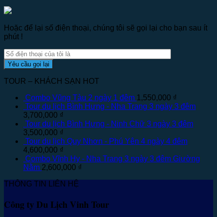
Hoặc để lại số điện thoại, chúng tôi sẽ gọi lại cho bạn sau ít
phút !
TOUR – KHÁCH SẠN HOT
Combo Vũng Tàu 2 ngày 1 đêm
1,550,000
₫
Tour du lịch Bình Hưng - Nha Trang 3 ngày 3 đêm
3,700,000
₫
Tour du lịch Bình Hưng - Ninh Chữ 3 ngày 3 đêm
3,500,000
₫
Tour du lịch Quy Nhơn - Phú Yên 4 ngày 4 đêm
4,600,000
₫
Combo Vĩnh Hy - Nha Trang 3 ngày 3 đêm Giường
Nằm
2,600,000
₫
THÔNG TIN LIÊN HỆ
Công ty Du Lịch Vinh Tour