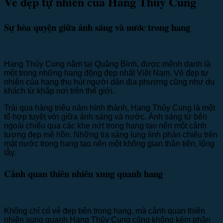
Vẻ đẹp tự nhiên của Hang Thủy Cung
Sự hòa quyện giữa ánh sáng và nước trong hang
Hang Thủy Cung nằm tại Quảng Bình, được mệnh danh là
một trong những hang động đẹp nhất Việt Nam. Vẻ đẹp tự
nhiên của hang thu hút người dân địa phương cũng như du
khách từ khắp nơi trên thế giới.
Trải qua hàng triệu năm hình thành, Hang Thủy Cung là một
tổ hợp tuyệt vời giữa ánh sáng và nước. Ánh sáng từ bên
ngoài chiếu qua các khe nứt trong hang tạo nên một cảnh
tượng đẹp mê hồn. Những tia sáng lung linh phản chiếu trên
mặt nước trong hang tạo nên một không gian thần tiên, lộng
lẫy.
Cảnh quan thiên nhiên xung quanh hang
Không chỉ có vẻ đẹp bên trong hang, mà cảnh quan thiên
nhiên xung quanh Hang Thủy Cung cũng không kém phần