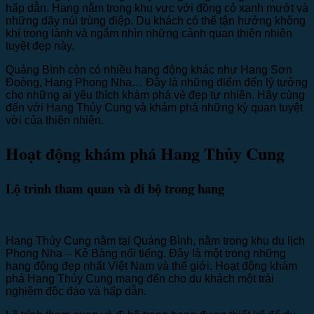
hấp dẫn. Hang nằm trong khu vực với đồng cỏ xanh mướt và
những dãy núi trùng điệp. Du khách có thể tận hưởng không
khí trong lành và ngắm nhìn những cảnh quan thiên nhiên
tuyệt đẹp này.
Quảng Bình còn có nhiều hang động khác như Hang Sơn
Đoòng, Hang Phong Nha… Đây là những điểm đến lý tưởng
cho những ai yêu thích khám phá vẻ đẹp tự nhiên. Hãy cùng
đến với Hang Thủy Cung và khám phá những kỳ quan tuyệt
vời của thiên nhiên.
Hoạt động khám phá Hang Thủy Cung
Lộ trình tham quan và đi bộ trong hang
Hang Thủy Cung nằm tại Quảng Bình, nằm trong khu du lịch
Phong Nha – Kẻ Bàng nổi tiếng. Đây là một trong những
hang động đẹp nhất Việt Nam và thế giới. Hoạt động khám
phá Hang Thủy Cung mang đến cho du khách một trải
nghiệm độc đáo và hấp dẫn.