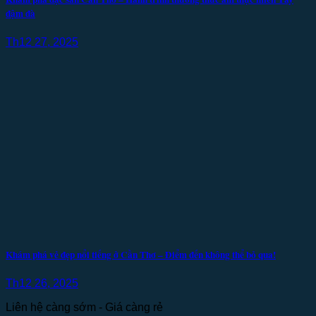
đậm đà
Th12 27, 2025
Khám phá vẻ đẹp nổi tiếng ở Cần Thơ – Điểm đến không thể bỏ qua!
Th12 26, 2025
Liên hệ càng sớm - Giá càng rẻ