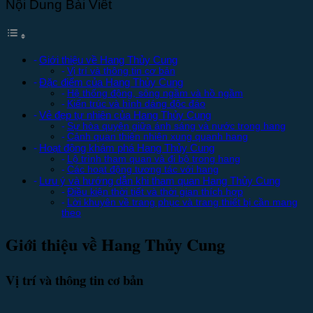
Nội Dung Bài Viết
Giới thiệu về Hang Thủy Cung
Vị trí và thông tin cơ bản
Đặc điểm của Hang Thủy Cung
Hệ thống động, sông ngầm và hồ ngầm
Kiến trúc và hình dáng độc đáo
Vẻ đẹp tự nhiên của Hang Thủy Cung
Sự hòa quyện giữa ánh sáng và nước trong hang
Cảnh quan thiên nhiên xung quanh hang
Hoạt động khám phá Hang Thủy Cung
Lộ trình tham quan và đi bộ trong hang
Các hoạt động tương tác với hang
Lưu ý và hướng dẫn khi tham quan Hang Thủy Cung
Điều kiện thời tiết và thời gian thích hợp
Lời khuyên về trang phục và trang thiết bị cần mang
theo
Giới thiệu về Hang Thủy Cung
Vị trí và thông tin cơ bản