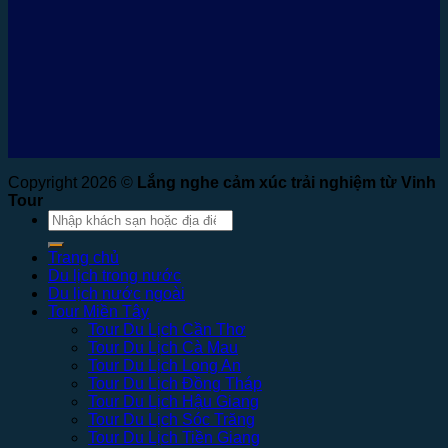
Copyright 2026 ©
Lắng nghe cảm xúc trải nghiệm từ Vinh
Tour
Tìm
kiếm:
Trang chủ
Du lịch trong nước
Du lịch nước ngoài
Tour Miền Tây
Tour Du Lịch Cần Thơ
Tour Du Lịch Cà Mau
Tour Du Lịch Long An
Tour Du Lịch Đồng Tháp
Tour Du Lịch Hậu Giang
Tour Du Lịch Sóc Trăng
Tour Du Lịch Tiền Giang