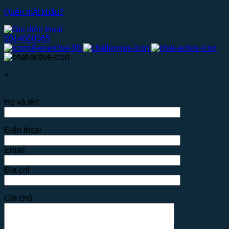
Quên mật khẩu?
0914000065
×
Họ và tên
Điện thoại
Email
Địa chỉ
Ghi chú