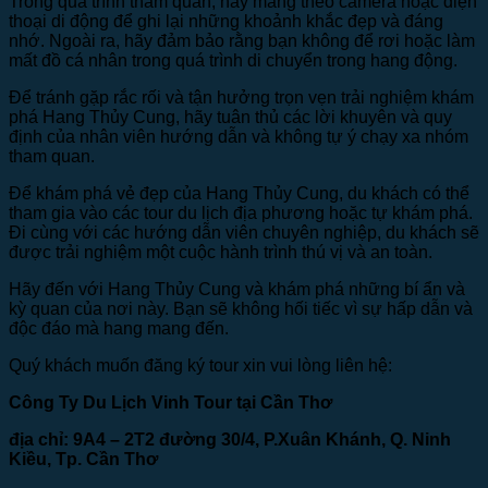
Trong quá trình tham quan, hãy mang theo camera hoặc điện
thoại di động để ghi lại những khoảnh khắc đẹp và đáng
nhớ. Ngoài ra, hãy đảm bảo rằng bạn không để rơi hoặc làm
mất đồ cá nhân trong quá trình di chuyển trong hang động.
Để tránh gặp rắc rối và tận hưởng trọn vẹn trải nghiệm khám
phá Hang Thủy Cung, hãy tuân thủ các lời khuyên và quy
định của nhân viên hướng dẫn và không tự ý chạy xa nhóm
tham quan.
Để khám phá vẻ đẹp của Hang Thủy Cung, du khách có thể
tham gia vào các tour du lịch địa phương hoặc tự khám phá.
Đi cùng với các hướng dẫn viên chuyên nghiệp, du khách sẽ
được trải nghiệm một cuộc hành trình thú vị và an toàn.
Hãy đến với Hang Thủy Cung và khám phá những bí ẩn và
kỳ quan của nơi này. Bạn sẽ không hối tiếc vì sự hấp dẫn và
độc đáo mà hang mang đến.
Quý khách muốn đăng ký tour xin vui lòng liên hệ:
Công Ty Du Lịch Vinh Tour tại Cần Thơ
địa chỉ: 9A4 – 2T2 đường 30/4, P.Xuân Khánh, Q. Ninh
Kiều, Tp. Cần Thơ