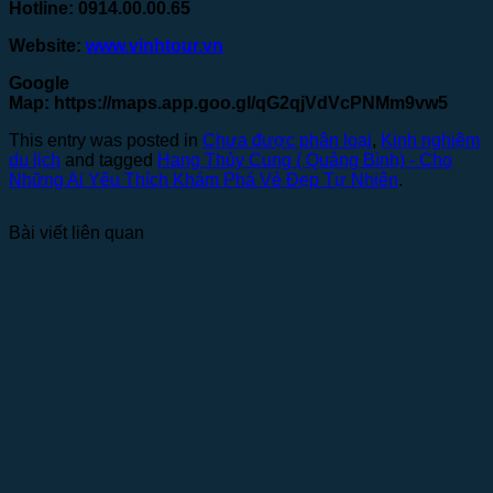
Hotline: 0914.00.00.65
Website:
www.vinhtour.vn
Google
Map:
https://maps.app.goo.gl/qG2qjVdVcPNMm9vw5
This entry was posted in
Chưa được phân loại
,
Kinh nghiệm
du lịch
and tagged
Hang Thủy Cung ( Quảng Bình) - Cho
Những Ai Yêu Thích Khám Phá Vẻ Đẹp Tự Nhiên
.
Bài viết liên quan