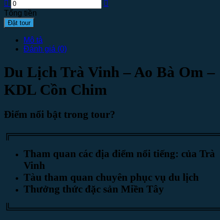
Tổng tiền
Đặt tour
Mô tả
Đánh giá (0)
Du Lịch Trà Vinh – Ao Bà Om –
KDL Cồn Chim
Điểm nổi bật trong tour?
╔════════════════════════════
Tham quan các địa điểm nổi tiếng:
của
Trà
Vinh
Tàu tham quan chuyên phục vụ du lịch
Thưởng thức đặc sản Miền Tây
╚════════════════════════════