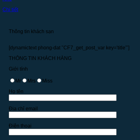
Chi tiết
Thông tin khách sạn
[dynamictext phong-dat "CF7_get_post_var key='title'"]
THÔNG TIN KHÁCH HÀNG
Giới tính
Mr
Mrs
Miss
Họ tên
Địa chỉ email
Điện thoại