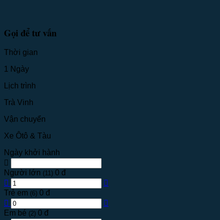
Gọi để tư vấn
Thời gian
1 Ngày
Lịch trình
Trà Vinh
Vận chuyển
Xe Ôtô & Tàu
Ngày khởi hành
Người lớn
0 đ
(11)
Trẻ em
0 đ
(6)
Em bé
0 đ
(2)