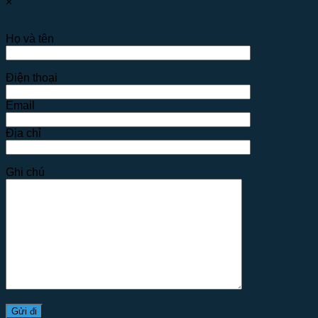
×
Họ và tên
Điện thoại
Email
Địa chỉ
Ghi chú