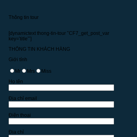
Thông tin tour
[dynamictext thong-tin-tour "CF7_get_post_var
key='title'"]
THÔNG TIN KHÁCH HÀNG
Giới tính
Mr
Mrs
Miss
Họ tên
Địa chỉ email
Điện thoại
Địa chỉ