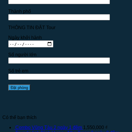
Thành phố
THÔNG TIN ĐẶT Tour
Ngày khởi hành
Số người lớn
Số trẻ em
Có thể bạn thích
Combo Vũng Tàu 2 ngày 1 đêm
1,550,000
₫