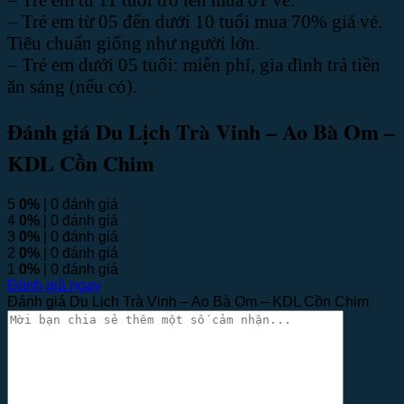
– Trẻ em từ 05 đến dưới 10 tuổi mua 70% giá vé.
Tiêu chuẩn giống như người lớn.
– Trẻ em dưới 05 tuổi: miễn phí, gia đình trả tiền
ăn sáng (nếu có).
Đánh giá Du Lịch Trà Vinh – Ao Bà Om –
KDL Cồn Chim
5
0%
| 0 đánh giá
4
0%
| 0 đánh giá
3
0%
| 0 đánh giá
2
0%
| 0 đánh giá
1
0%
| 0 đánh giá
Đánh giá ngay
Đánh giá Du Lịch Trà Vinh – Ao Bà Om – KDL Cồn Chim