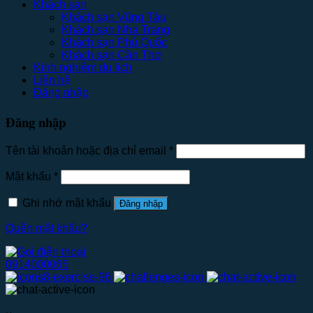
Khách sạn
Khách sạn Vũng Tàu
Khách sạn Nha Trang
Khách sạn Phú Quốc
Khách sạn Cần Thơ
Kinh nghiệm du lịch
Liên hệ
Đăng nhập
Đăng nhập
Tên tài khoản hoặc địa chỉ email
*
Mật khẩu
*
Ghi nhớ mật khẩu
Đăng nhập
Quên mật khẩu?
0914000065