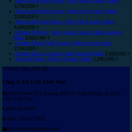
Tour du lịch Bình Hưng - Nha Trang 3 ngày 3 đêm
3,700,000
₫
Tour du lịch Bình Hưng - Ninh Chữ 3 ngày 3 đêm
3,500,000
₫
Tour du lịch Quy Nhơn - Phú Yên 4 ngày 4 đêm
4,600,000
₫
Combo Vĩnh Hy - Nha Trang 3 ngày 3 đêm Giường
Nằm
2,600,000
₫
Combo Phan Thiết 3 ngày 3 đêm giường nằm
2,500,000
₫
Combo Đà Lạt 3 ngày 3 đêm Giường Nằm
2,600,000
₫
Tour Đà Nẵng - Hội An 3 ngày 2 đêm
2,590,000
₫
THÔNG TIN LIÊN HỆ
Công ty Du Lịch Vinh Tour
Số 9A4, hẻm 2T2, đường 30/4, P. Xuân Khánh, Q. Ninh
Kiều, Cần Thơ
0914.00.00.65
MST: 1801737622
info.vinhtour@gmail.com