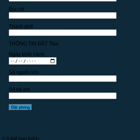
Địa chỉ
Thành phố
THÔNG TIN ĐẶT Tour
Ngày khởi hành
Số người lớn
Số trẻ em
Có thể bạn thích