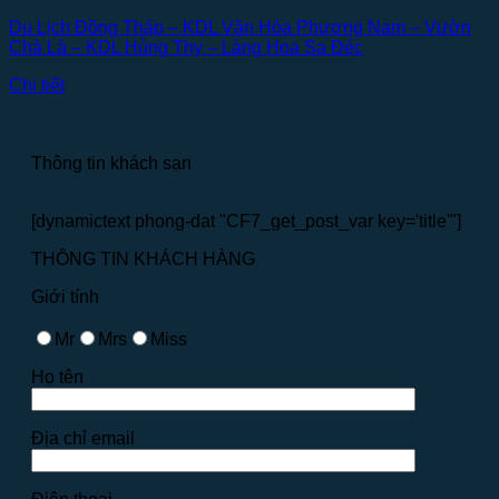
Du Lịch Đồng Tháp – KDL Văn Hóa Phương Nam – Vườn
Chà Là – KDL Hùng Thy – Làng Hoa Sa Đéc
Chi tiết
Thông tin khách sạn
[dynamictext phong-dat "CF7_get_post_var key='title'"]
THÔNG TIN KHÁCH HÀNG
Giới tính
Mr
Mrs
Miss
Họ tên
Địa chỉ email