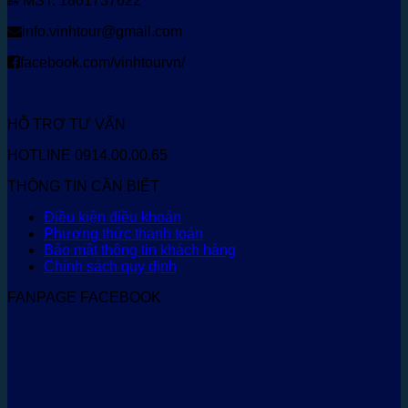
MST: 1801737622
info.vinhtour@gmail.com
facebook.com/vinhtourvn/
HỖ TRỢ TƯ VẤN
HOTLINE 0914.00.00.65
THÔNG TIN CẦN BIẾT
Điều kiện điều khoản
Phương thức thanh toán
Bảo mật thông tin khách hàng
Chính sách quy định
FANPAGE FACEBOOK