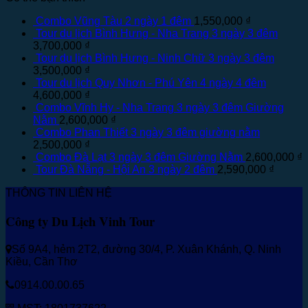
Combo Vũng Tàu 2 ngày 1 đêm
1,550,000
₫
Tour du lịch Bình Hưng - Nha Trang 3 ngày 3 đêm
3,700,000
₫
Tour du lịch Bình Hưng - Ninh Chữ 3 ngày 3 đêm
3,500,000
₫
Tour du lịch Quy Nhơn - Phú Yên 4 ngày 4 đêm
4,600,000
₫
Combo Vĩnh Hy - Nha Trang 3 ngày 3 đêm Giường
Nằm
2,600,000
₫
Combo Phan Thiết 3 ngày 3 đêm giường nằm
2,500,000
₫
Combo Đà Lạt 3 ngày 3 đêm Giường Nằm
2,600,000
₫
Tour Đà Nẵng - Hội An 3 ngày 2 đêm
2,590,000
₫
THÔNG TIN LIÊN HỆ
Công ty Du Lịch Vinh Tour
Số 9A4, hẻm 2T2, đường 30/4, P. Xuân Khánh, Q. Ninh
Kiều, Cần Thơ
0914.00.00.65