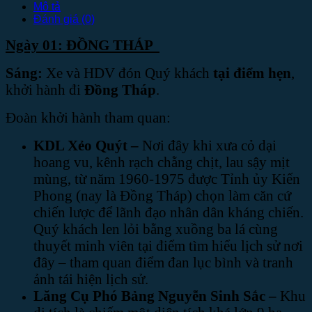
Mô tả
Đánh giá (0)
Ngày 01: ĐỒNG THÁP
Sáng
:
Xe và HDV đón Quý khách
tại điểm hẹn
,
khởi hành đi
Đồng Tháp
.
Đoàn khởi hành tham quan:
KDL Xẻo Quýt –
Nơi đây khi xưa cỏ dại
hoang vu, kênh rạch chằng chịt, lau sậy mịt
mùng, từ năm 1960-1975 được Tỉnh ủy Kiến
Phong (nay là Đồng Tháp) chọn làm căn cứ
chiến lược để lãnh đạo nhân dân kháng chiến.
Quý khách len lỏi bằng xuồng ba lá cùng
thuyết minh viên tại điểm tìm hiểu lịch sử nơi
đây – tham quan điểm đan lục bình và tranh
ảnh tái hiện lịch sử.
Lăng Cụ Phó Bảng Nguyễn Sinh Sắc –
Khu