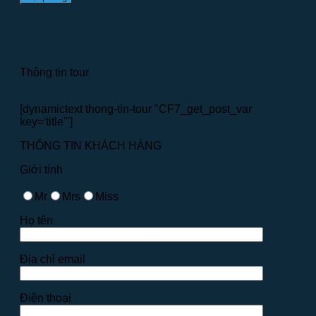
Thông tin tour
[dynamictext thong-tin-tour "CF7_get_post_var
key='title'"]
THÔNG TIN KHÁCH HÀNG
Giới tính
Mr
Mrs
Miss
Họ tên
Địa chỉ email
Điện thoại