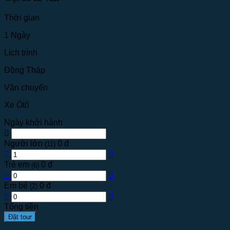
Thời gian
1 Ngày
Lịch trình
Đồng Tháp
Vận chuyển
Xe Ôtô
Ngày khởi hành
Người lớn
0 đ
(11)
Trẻ em
0 đ
(6)
Em bé
0 đ
(2)
Tổng tiền
Đặt tour