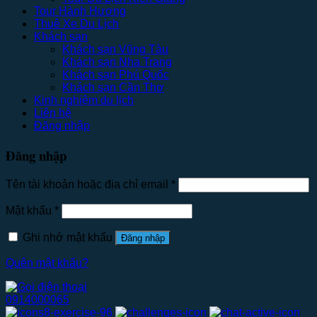
Tour Hành Hương
Thuê Xe Du Lịch
Khách sạn
Khách sạn Vũng Tàu
Khách sạn Nha Trang
Khách sạn Phú Quốc
Khách sạn Cần Thơ
Kinh nghiệm du lịch
Liên hệ
Đăng nhập
Đăng nhập
Tên tài khoản hoặc địa chỉ email
*
Mật khẩu
*
Ghi nhớ mật khẩu
Đăng nhập
Quên mật khẩu?
0914000065