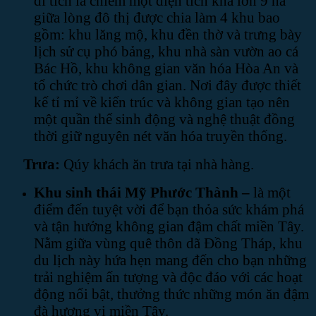
di tích là chiếm một diện tích khá lớn 9 ha
giữa lòng đô thị được chia làm 4 khu bao
gồm: khu lăng mộ, khu đền thờ và trưng bày
lịch sử cụ phó bảng, khu nhà sàn vườn ao cá
Bác Hồ, khu không gian văn hóa Hòa An và
tổ chức trò chơi dân gian. Nơi đây được thiết
kế tỉ mỉ về kiến trúc và không gian tạo nên
một quần thể sinh động và nghệ thuật đồng
thời giữ nguyên nét văn hóa truyền thống.
Trưa
:
Qúy khách ăn trưa tại nhà hàng.
Khu sinh thái Mỹ Phước Thành –
là một
điểm đến tuyệt vời để bạn thỏa sức khám phá
và tận hưởng không gian đậm chất miền Tây.
Nằm giữa vùng quê thôn dã Đồng Tháp, khu
du lịch này hứa hẹn mang đến cho bạn những
trải nghiệm ấn tượng và độc đáo với các hoạt
động nổi bật, thưởng thức những món ăn đậm
đà hương vị miền Tây.