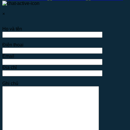
×
Họ và tên
Điện thoại
Email
Địa chỉ
Ghi chú