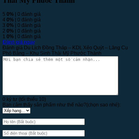
5
0%
| 0 đánh giá
4
0%
| 0 đánh giá
3
0%
| 0 đánh giá
2
0%
| 0 đánh giá
1
0%
| 0 đánh giá
Đánh giá ngay
Đánh giá Du Lịch Đồng Tháp – KDL Xẻo Quýt – Lăng Cụ
Phó Bảng – Khu Sinh Thái Mỹ Phước Thành
0 ký tự (tối thiểu 10)
Bạn cảm thấy sản phẩm như thế nào?(chọn sao nhé):