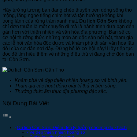
Hãy tưởng tượng bạn đang chèo thuyền trên dòng sông thơ
mộng, lắng nghe tiếng chim hót và tận hưởng không khí
trong lành của rừng tràm xanh mát.
Du lịch Cồn Sơn
không
chỉ đơn thuần là một chuyến đi mà là hành trình đưa bạn đến
gần hơn với thiên nhiên và văn hóa địa phương. Bạn sẽ có
cơ hội thưởng thức những món ăn đặc sản nổi bật, tham gia
các lễ hội văn hóa độc dược và khám phá di sản văn hóa lâu
đời của cư dân nơi đây. Đừng bỏ lỡ cơ hội này! Hãy tiếp tục
đọc để tìm hiểu thêm về những điều thú vị đang chờ đón bạn
tại Cồn Sơn.
Khám phá vẻ đẹp thiên nhiên hoang sơ và bình yên.
Tham gia các hoạt động giải trí thú vị bên sông.
Thưởng thức ẩm thực địa phương đặc sắc.
Nội Dung Bài Viết
Du lịch Cồn Sơn: Điểm đến lý tưởng cho mọi du khách
Vẻ đẹp thiên nhiên hoang sơ
Dedisdecation đa dạng