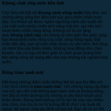
Khung cảnh sông nước hữu tình
Cồn Sơn nổi bật với
khung cảnh sông nước
hữu tình, nơi
những dòng sông thơ đềm kiệt sức giữa thiên nhiên tươi
đẹp. Du khách sẽ được ngâm ngưỡng cảnh sắc tuyệt vời
của mặt nước phản chiếu ánh nắng mặt trời, tạo nên bức
tranh thiên nhiên sống động. Không chỉ là nơi tặng
quà,
khung cảnh này
còn mang lại cảm giác thư giãn, giúp
bạn thoát khỏi chiều rộng của cuộc sống hàng ngày. Đặt
chân đến đây, bạn sẽ cảm nhận được sự yên bình, tĩnh lặng,
và mình hòa vào thiên nhiên. Những hoạt động như chèo
thuyền, câu cá hay chỉ đơn giản là cảnh quan hoàng hôn
bên dòng sông sẽ mang đến cho bạn những trải nghiệm khó
quên.
Rừng tràm xanh mát
Một trong những điểm nhấn không thể bỏ qua khi đến với
Cồn Sơn chính là
tràm xanh mát
. Với những hàng cây tràm
cao vút, tạo nên một không gian xanh mát và thoáng đãng,
nơi đây là thiên đường cho những ai yêu thích khám phá
thiên nhiên. Rừng tràm không chỉ là nơi ẩn náu của nhiều
loài chim, mà còn là nơi lý tưởng để tổ chức các buổi dã
ngoại, dã ngoại cùng gia đình và bạn bè. Bạn sẽ có cơ hội