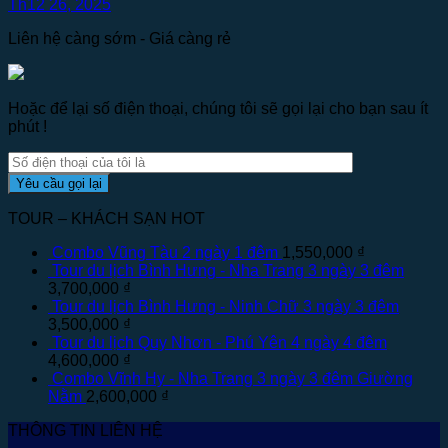
Th12 26, 2025
Liên hệ càng sớm - Giá càng rẻ
Hoặc để lại số điện thoại, chúng tôi sẽ gọi lại cho bạn sau ít
phút !
TOUR – KHÁCH SẠN HOT
Combo Vũng Tàu 2 ngày 1 đêm
1,550,000
₫
Tour du lịch Bình Hưng - Nha Trang 3 ngày 3 đêm
3,700,000
₫
Tour du lịch Bình Hưng - Ninh Chữ 3 ngày 3 đêm
3,500,000
₫
Tour du lịch Quy Nhơn - Phú Yên 4 ngày 4 đêm
4,600,000
₫
Combo Vĩnh Hy - Nha Trang 3 ngày 3 đêm Giường
Nằm
2,600,000
₫
THÔNG TIN LIÊN HỆ