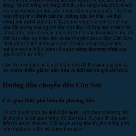
độcg. Họ nổi tiếng với lòng khách, sẵn sàng chào đón khách
với những món ăn đặc sản mang đậm hương miền Tây. Các
hoạt động như
đánh bắt cá
,
trồng cây ăn trái
, và
thủ
công mỹ nghệ
không chỉ là nguồn sống mà còn là nét văn
hóa đặc trưng của người dân nơi đây. Những sản phẩm thủ
công từ tre, nứa hay các món ăn từ hải sản tươi ngon đều có
thể thực hiện sự khéo léo và tâm huyết của cư dân Cồn Sơn.
Du khách có thể tham gia vào các hoạt động này để trải
nghiệm và tìm hiểu thêm về
cuộc sống thường nhật
của
người dân nơi đây.
Cồn Sơn không chỉ là một điểm đến để thư giãn mà còn là
nơi chứa nhiều
giá trị văn hóa
và
lịch sử
đáng khám phá.
Hướng dẫn chuyển đến Côn Sơn
Các giao thức phổ biến đa phương tiện
Khi đã quyết định
du lịch Cồn Sơn
, lựa chọn phương tiện
di chuyển là rất quan trọng để đảm bảo chuyến đi của bạn
diễn ra được chia sẻ. Một số phương tiện truyền thông phổ
biến mà bạn có thể sử dụng bao gồm: