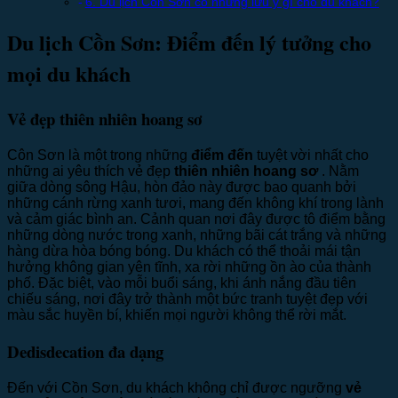
6. Du lịch Cồn Sơn có những lưu ý gì cho du khách?
Du lịch Cồn Sơn: Điểm đến lý tưởng cho
mọi du khách
Vẻ đẹp thiên nhiên hoang sơ
Côn Sơn là một trong những
điểm đến
tuyệt vời nhất cho
những ai yêu thích vẻ đẹp
thiên nhiên hoang sơ
. Nằm
giữa dòng sông Hậu, hòn đảo này được bao quanh bởi
những cánh rừng xanh tươi, mang đến không khí trong lành
và cảm giác bình an. Cảnh quan nơi đây được tô điểm bằng
những dòng nước trong xanh, những bãi cát trắng và những
hàng dừa hòa bóng bóng. Du khách có thể thoải mái tận
hưởng không gian yên tĩnh, xa rời những ồn ào của thành
phố. Đặc biệt, vào mỗi buổi sáng, khi ánh nắng đầu tiên
chiếu sáng, nơi đây trở thành một bức tranh tuyệt đẹp với
màu sắc huyền bí, khiến mọi người không thể rời mắt.
Dedisdecation đa dạng
Đến với Cồn Sơn, du khách không chỉ được ngưỡng
vẻ