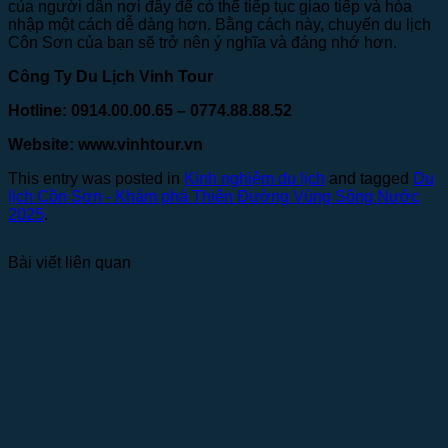
của người dân nơi đây để có thể tiếp tục giao tiếp và hòa
nhập một cách dễ dàng hơn. Bằng cách này, chuyến du lịch
Côn Sơn của bạn sẽ trở nên ý nghĩa và đáng nhớ hơn.
Công Ty Du Lịch Vinh Tour
Hotline: 0914.00.00.65 – 0774.88.88.52
Website: www.vinhtour.vn
This entry was posted in
Kinh nghiệm du lịch
and tagged
Du
lịch Cồn Sơn - Khám phá Thiên Đường Vùng Sông Nước
2025
.
Bài viết liên quan