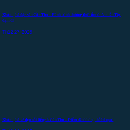
Khám phá đặc sản Cần Thơ – Hành trình thưởng thức ẩm thực miền Tây
đậm đà
Th12 27, 2025
Khám phá vẻ đẹp nổi tiếng ở Cần Thơ – Điểm đến không thể bỏ qua!