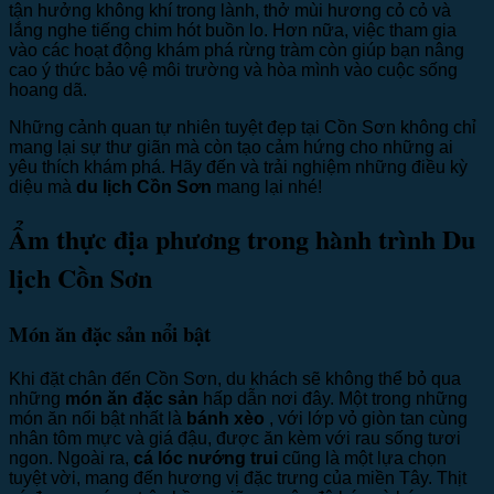
tận hưởng không khí trong lành, thở mùi hương cỏ cỏ và
lắng nghe tiếng chim hót buồn lo. Hơn nữa, việc tham gia
vào các hoạt động khám phá rừng tràm còn giúp bạn nâng
cao ý thức bảo vệ môi trường và hòa mình vào cuộc sống
hoang dã.
Những cảnh quan tự nhiên tuyệt đẹp tại Cồn Sơn không chỉ
mang lại sự thư giãn mà còn tạo cảm hứng cho những ai
yêu thích khám phá. Hãy đến và trải nghiệm những điều kỳ
diệu mà
du lịch Cồn Sơn
mang lại nhé!
Ẩm thực địa phương trong hành trình Du
lịch Cồn Sơn
Món ăn đặc sản nổi bật
Khi đặt chân đến Cồn Sơn, du khách sẽ không thể bỏ qua
những
món ăn đặc sản
hấp dẫn nơi đây. Một trong những
món ăn nổi bật nhất là
bánh xèo
, với lớp vỏ giòn tan cùng
nhân tôm mực và giá đậu, được ăn kèm với rau sống tươi
ngon. Ngoài ra,
cá lóc nướng trui
cũng là một lựa chọn
tuyệt vời, mang đến hương vị đặc trưng của miền Tây. Thịt