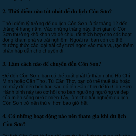
2. Thời điểm nào tốt nhất để du lịch Côn Sơn?
Thời điểm lý tưởng để du lịch Côn Sơn là từ tháng 12 đến
tháng 4 hàng năm. Vào những tháng này, thời gian ở Cồn
Sơn thường khô khan và dễ chịu, rất thích hợp cho các hoạt
động khám phá và trải nghiệm. Ngoài ra, bạn còn có thể
thưởng thức các loại trái cây tươi ngon vào mùa vụ, tạo thêm
phần hấp dẫn cho chuyến đi.
3. Làm cách nào để chuyển đến Côn Sơn?
Để đến Cồn Sơn, bạn có thể xuất phát từ thành phố Hồ Chí
Minh hoặc Cần Thơ. Từ Cần Thơ, bạn có thể thuê tàu hoặc
xe máy để đến bến trại, sau đó lên Sân chơi để tới Cồn Sơn.
Hành trình này tạo cơ hội cho bạn ngưỡng ngưỡng vẻ đẹp
của miền sông nước miền Tây, làm cho trải nghiệm du lịch
Cồn Sơn trở nên thú vị hơn bao giờ hết.
4. Có những hoạt động nào nên tham gia khi du lịch
Cồn Sơn?