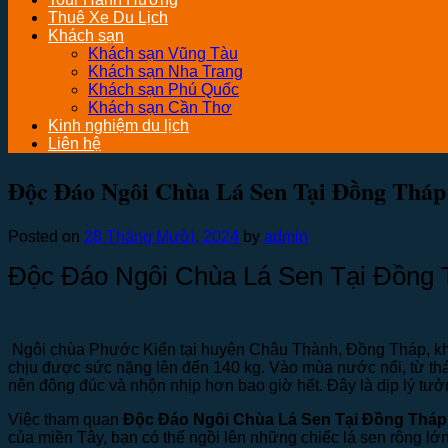
Thuê Xe Du Lịch
Khách sạn
Khách sạn Vũng Tàu
Khách sạn Nha Trang
Khách sạn Phú Quốc
Khách sạn Cần Thơ
Kinh nghiệm du lịch
Liên hệ
Độc Đáo Ngôi Chùa Lá Sen Tại Đồng Tháp
Posted on
28 Tháng Mười, 2024
by
admin
Độc Đáo Ngôi Chùa Lá Sen Tại Đồng 
Ngôi chùa Phước Kiển tại huyện Châu Thành, Đồng Tháp, không
chịu được sức nặng lên đến 140 kg. Vào mùa nước nổi, từ thán
nên đông đúc và nhộn nhịp hơn bao giờ hết. Đây là dịp lý tưởn
Việc tham quan
Độc Đáo Ngôi Chùa Lá Sen Tại Đồng Tháp
của miền Tây, bạn có thể ngồi lên những chiếc lá sen rộng lớ