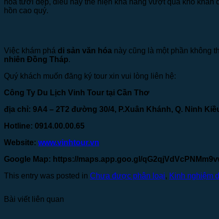
hoa tươi đẹp, điều này thể hiện khả năng vượt qua khó khăn
hồn cao quý.
Việc khám phá
di sản văn hóa
này cũng là một phần không th
nhiên Đồng Tháp
.
Quý khách muốn đăng ký tour xin vui lòng liên hệ:
Công Ty Du Lịch Vinh Tour tại Cần Thơ
địa chỉ: 9A4 – 2T2 đường 30/4, P.Xuân Khánh, Q. Ninh Kiề
Hotline: 0914.00.00.65
Website:
www.vinhtour.vn
Google Map:
https://maps.app.goo.gl/qG2qjVdVcPNMm9
This entry was posted in
Chưa được phân loại
,
Kinh nghiệm d
Bài viết liên quan