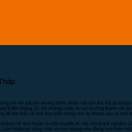
Tháp
 chỉ nổi bật với vẻ đẹp thiên nhiên mà còn thu hút du khách 
g 9 đến tháng 10, khi những chiếc lá sen trưởng thành với đườ
g để tìm hiểu về loài hoa biểu trưng cho sự thanh cao và tinh k
không chỉ đơn thuần là một chuyến đi, mà còn là trải nghiệm 
n, cảm nhận sự vững chãi và nhẹ nhàng như đang lướt trên mặt 