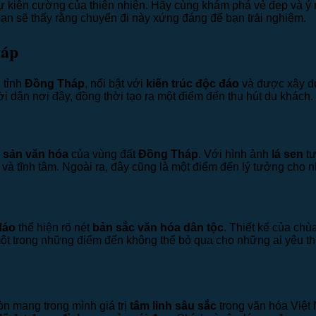
 kiên cường của thiên nhiên. Hãy cùng khám phá vẻ đẹp và ý 
bạn sẽ thấy rằng chuyến đi này xứng đáng để bạn trải nghiệm.
háp
 tỉnh
Đồng Tháp
, nổi bật với
kiến trúc độc đáo
và được xây d
i dân nơi đây, đồng thời tạo ra một điểm đến thu hút du khách.
i sản văn hóa
của vùng đất
Đồng Tháp
. Với hình ảnh
lá sen
tư
n và tĩnh tâm. Ngoài ra, đây cũng là một điểm đến lý tưởng cho 
đáo
thể hiện rõ nét
bản sắc văn hóa dân tộc
. Thiết kế của chù
 một trong những điểm đến không thể bỏ qua cho những ai yêu t
n mang trong mình giá trị
tâm linh sâu sắc
trong văn hóa Việt