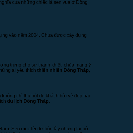
nghĩa của những chiếc lá sen vua ở Đồng
ựng vào năm 2004. Chùa được xây dựng
ợng trưng cho sự thanh khiết, chùa mang ý
những ai yêu thích
thiên nhiên Đồng Tháp
,
a không chỉ thu hút du khách bởi vẻ đẹp hài
hích
du lịch Đồng Tháp
.
 Nam. Sen mọc lên từ bùn lầy nhưng lại nở