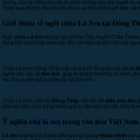
tượng của sự sống mà còn là minh chứng cho sức mạnh và sự
Tháp qua những câu chuyện thú vị và hình ảnh tuyệt đẹp, và 
Giới thiệu về ngôi chùa Lá Sen tại Đồng T
Ngôi
chùa Lá Sen
tọa lạc tại xã Hòa Tân, huyện Châu Thành,
trong bối cảnh khát vọng bảo tồn văn hóa và tâm linh của ngườ
Chùa Lá Sen không chỉ là một công trình tôn giáo mà còn là
d
nghĩa sâu sắc về
tâm linh
, giúp du khách tìm thấy sự bình yê
nơi hòa quyện giữa cảnh sắc và tâm linh.
Chùa Lá Sen, nằm tại
Đồng Tháp
, nổi bật với
kiến trúc độc 
hòa mà còn chứa đựng nhiều giá trị văn hóa, lịch sử. Đây là
Ý nghĩa của lá sen trong văn hóa Việt Nam
Lá sen
không chỉ là một biểu tượng của
sự thuần khiết
mà cò