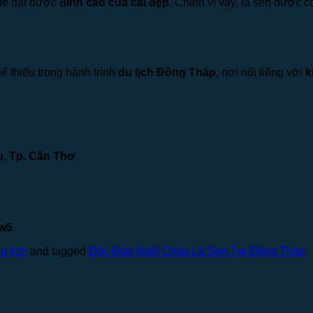
 để đạt được
đỉnh cao của cái đẹp
. Chính vì vậy, lá sen được c
ể thiếu trong hành trình
du lịch Đồng Tháp
, nơi nổi tiếng với
k
u, Tp. Cần Thơ
vw5
u lịch
and tagged
Độc Đáo Ngôi Chùa Lá Sen Tại Đồng Tháp
.