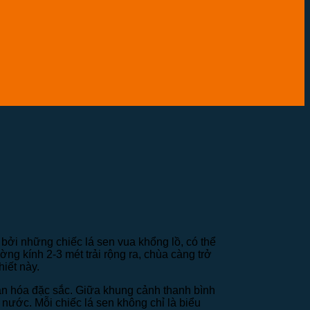
bởi những chiếc lá sen vua khổng lồ, có thể
ng kính 2-3 mét trải rộng ra, chùa càng trở
hiết này.
văn hóa đặc sắc. Giữa khung cảnh thanh bình
nước. Mỗi chiếc lá sen không chỉ là biểu