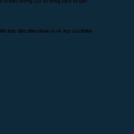
oi là biểu tượng của sự trong sạch và tâm
iến trúc độc đáo chùa
và vẻ đẹp của
thiên