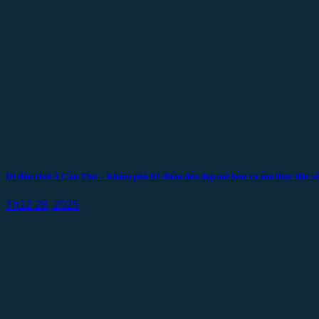
Đi đâu chơi ở Cần Thơ – Khám phá 03 điểm đến đẹp mê hồn và ẩm thực đặc s
Th12 28, 2025