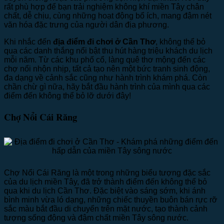
rất phù hợp để bạn trải nghiệm không khí miền Tây chân
chất, dễ chịu, cùng những hoạt động bổ ích, mang đậm nét
văn hóa đặc trưng của người dân địa phương.
Khi nhắc đến
địa điểm đi chơi ở Cần Thơ
, không thể bỏ
qua các danh thắng nổi bật thu hút hàng triệu khách du lịch
mỗi năm. Từ các khu phố cổ, làng quê thơ mộng đến các
chợ nổi nhộn nhịp, tất cả tạo nên một bức tranh sinh động,
đa dạng về cảnh sắc cũng như hành trình khám phá. Còn
chần chừ gì nữa, hãy bắt đầu hành trình của mình qua các
điểm đến không thể bỏ lỡ dưới đây!
Chợ Nổi Cái Răng
Chợ Nổi Cái Răng là một trong những biểu tượng đặc sắc
của du lịch miền Tây, đã trở thành điểm đến không thể bỏ
qua khi du lịch Cần Thơ. Đặc biệt vào sáng sớm, khi ánh
bình minh vừa ló dạng, những chiếc thuyền buôn bán rực rỡ
sắc màu bắt đầu di chuyển trên mặt nước, tạo thành cảnh
tượng sống động và đậm chất miền Tây sông nước.