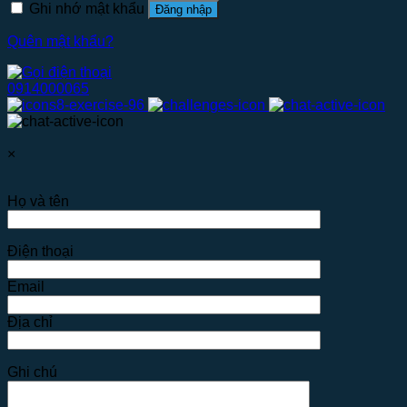
Ghi nhớ mật khẩu
Đăng nhập
Quên mật khẩu?
0914000065
×
Họ và tên
Điện thoại
Email
Địa chỉ
Ghi chú