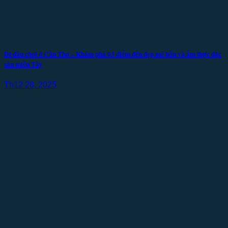
Đi đâu chơi ở Cần Thơ – Khám phá 03 điểm đến đẹp mê hồn và ẩm thực đặc
sản miền Tây
Th12 28, 2025