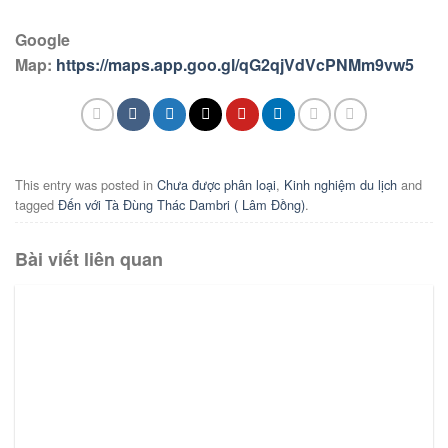
Google
Map:
https://maps.app.goo.gl/qG2qjVdVcPNMm9vw5
This entry was posted in
Chưa được phân loại
,
Kinh nghiệm du lịch
and
tagged
Đến với Tà Đùng Thác Dambri ( Lâm Đồng)
.
Bài viết liên quan