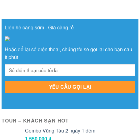
Liên hệ càng sớm - Giá càng rẻ
Hoặc để lại số điện thoại, chúng tôi sẽ gọi lại cho bạn sau
ít phút !
TOUR – KHÁCH SẠN HOT
Combo Vũng Tàu 2 ngày 1 đêm
1,550,000
₫