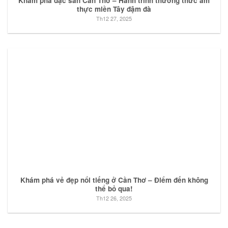
Khám phá đặc sản Cần Thơ – Hành trình thưởng thức ẩm
thực miền Tây đậm đà
Th12 27, 2025
Khám phá vẻ đẹp nổi tiếng ở Cần Thơ – Điểm đến không
thể bỏ qua!
Th12 26, 2025