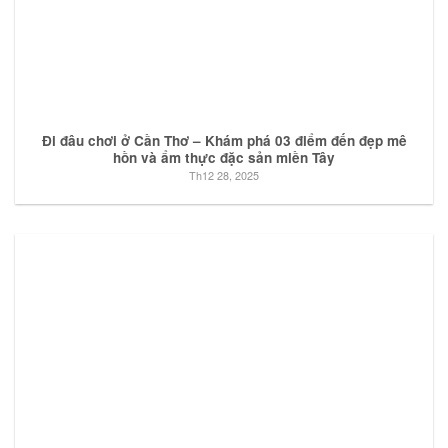
Đi đâu chơi ở Cần Thơ – Khám phá 03 điểm đến đẹp mê
hồn và ẩm thực đặc sản miền Tây
Th12 28, 2025