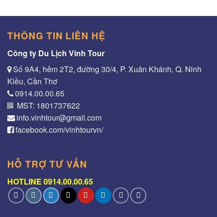
THÔNG TIN LIÊN HỆ
Công ty Du Lịch Vinh Tour
Số 9A4, hẻm 2T2, đường 30/4, P. Xuân Khánh, Q. Ninh
Kiều, Cần Thơ
0914.00.00.65
MST: 1801737622
info.vinhtour@gmail.com
facebook.com/vinhtourvn/
HỖ TRỢ TƯ VẤN
HOTLINE 0914.00.00.65