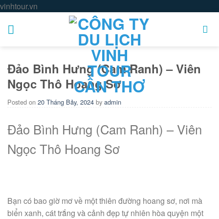
Skip
vinhtour.vn
to
content
Đảo Bình Hưng (Cam Ranh) – Viên
Ngọc Thô Hoang Sơ
Posted on
20 Tháng Bảy, 2024
by
admin
Đảo Bình Hưng (Cam Ranh) – Viên
Ngọc Thô Hoang Sơ
Bạn có bao giờ mơ về một thiên đường hoang sơ, nơi mà
biển xanh, cát trắng và cảnh đẹp tự nhiên hòa quyện một