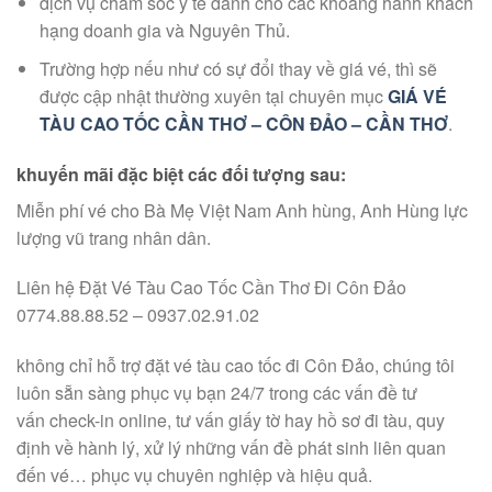
dịch vụ
chăm sóc
y tế dành cho
các
khoang hành khách
hạng
doanh gia
và Nguyên Thủ.
Trường hợp
nếu như
có
sự
đổi thay
về giá vé, thì sẽ
được cập nhật thường xuyên tại chuyên mục
GIÁ VÉ
TÀU CAO TỐC CẦN THƠ – CÔN ĐẢO – CẦN THƠ
.
khuyến mãi
đặc biệt
các
đối tượng sau:
Miễn phí vé cho Bà Mẹ Việt Nam Anh hùng, Anh Hùng
lực
lượng
vũ trang nhân dân.
Liên hệ
Đặt Vé Tàu Cao Tốc Cần Thơ Đi Côn Đảo
0774.88.88.52 – 0937.02.91.02
không
chỉ
hỗ trợ
đặt vé tàu cao tốc đi Côn Đảo, chúng tôi
luôn sẵn sàng
phục vụ
bạn 24/7 trong
các
vấn đề tư
vấn check-in online,
tư vấn
giấy tờ
hay
hồ sơ
đi tàu, quy
định về hành lý, xử lý
những
vấn đề
phát sinh
liên quan
đến vé… phục vụ
chuyên nghiệp
và hiệu quả.