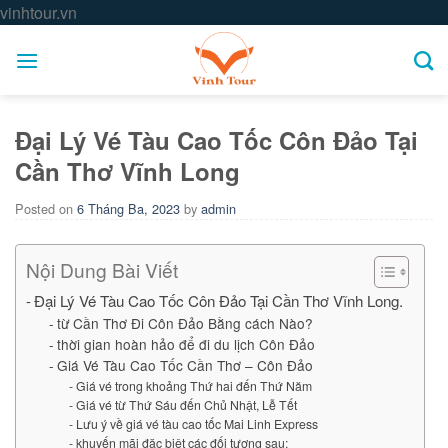
Skip
vinhtour.vn
to
content
Đại Lý Vé Tàu Cao Tốc Côn Đảo Tại
Cần Thơ Vĩnh Long
Posted on
6 Tháng Ba, 2023
by
admin
Nội Dung Bài Viết
Đại Lý Vé Tàu Cao Tốc Côn Đảo Tại Cần Thơ Vĩnh Long.
từ Cần Thơ Đi Côn Đảo Bằng cách Nào?
thời gian hoàn hảo để đi du lịch Côn Đảo
Giá Vé Tàu Cao Tốc Cần Thơ – Côn Đảo
Giá vé trong khoảng Thứ hai đến Thứ Năm
Giá vé từ Thứ Sáu đến Chủ Nhật, Lễ Tết
Lưu ý về giá vé tàu cao tốc Mai Linh Express
khuyến mãi đặc biệt các đối tượng sau: