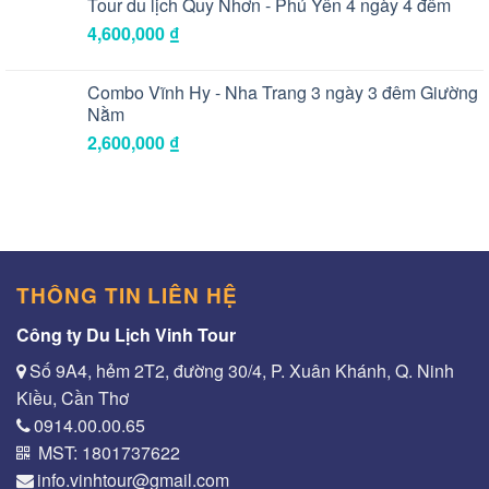
Tour du lịch Quy Nhơn - Phú Yên 4 ngày 4 đêm
4,600,000
₫
Combo Vĩnh Hy - Nha Trang 3 ngày 3 đêm Giường
Nằm
2,600,000
₫
THÔNG TIN LIÊN HỆ
Công ty Du Lịch Vinh Tour
Số 9A4, hẻm 2T2, đường 30/4, P. Xuân Khánh, Q. Ninh
Kiều, Cần Thơ
0914.00.00.65
MST: 1801737622
info.vinhtour@gmail.com