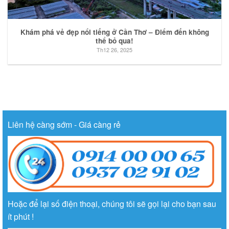
Khám phá vẻ đẹp nổi tiếng ở Cần Thơ – Điểm đến không
thể bỏ qua!
Th12 26, 2025
Liên hệ càng sớm - Giá càng rẻ
Hoặc để lại số điện thoại, chúng tôi sẽ gọi lại cho bạn sau
ít phút !