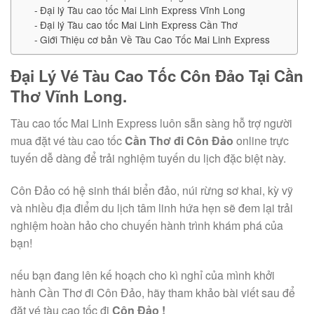
Đại lý Tàu cao tốc Mai Linh Express Vĩnh Long
Đại lý Tàu cao tốc Mai Linh Express Cần Thơ
Giới Thiệu cơ bản Về Tàu Cao Tốc Mai Linh Express
Đại Lý Vé Tàu Cao Tốc Côn Đảo Tại Cần
Thơ Vĩnh Long.
Tàu cao tốc Mai Linh Express luôn sẵn sàng hỗ trợ
người
mua
đặt vé tàu cao tốc
Cần Thơ đi Côn Đảo
online trực
tuyến
dễ dàng
để trải nghiệm tuyến
du lịch
đặc biệt
này.
Côn Đảo
có
hệ sinh thái biển đảo, núi rừng
sơ khai
, kỳ vỹ
và
nhiều
địa điểm
du lịch
tâm linh hứa hẹn sẽ
đem lại
trải
nghiệm
hoàn hảo
cho chuyến hành trình khám phá của
bạn!
nếu
bạn đang lên kế hoạch cho kì nghỉ của mình
khởi
hành
Cần Thơ đi Côn Đảo, hãy tham khảo bài viết sau để
đặt vé tàu cao tốc đi
Côn Đảo !