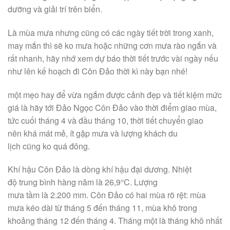
dưỡng và
giải trí
trên biển.
Là mùa mưa nhưng cũng
có
các
ngày tiết trời trong xanh,
may mắn thì sẽ
ko
mưa hoặc
những
cơn mưa rào ngắn và
rất nhanh, hãy nhớ xem
dự báo
thời tiết trước vài ngày
nếu
như
lên kế hoạch đi Côn Đảo
thời kì
này bạn nhé!
một
mẹo hay để vừa ngắm được cảnh đẹp và tiết kiệm
mức
giá
là hãy
tới
Đảo Ngọc Côn Đảo vào
thời điểm
giao mùa,
tức cuối tháng 4 và đầu tháng 10, thời tiết chuyển giao
nên
khá
mát mẻ, ít gặp mưa và lượng khách
du
lịch
cũng
ko
quá đông.
Khí hậu Côn Đảo là
dòng
khí hậu đại dương. Nhiệt
độ
trung bình
hàng năm là 26,9°C. Lượng
mưa
tầm
là 2.200 mm. Côn Đảo
có
hai
mùa rõ rệt: mùa
mưa kéo dài
từ
tháng 5
đến
tháng 11, mùa khô
trong
khoảng
tháng 12
đến
tháng 4. Tháng
một
là tháng khô nhất