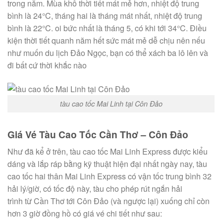
trong năm. Mùa khô thời tiết mát mẻ hơn, nhiệt độ
trung
bình
là 24°C, tháng
hai
là tháng mát nhất, nhiệt độ
trung
bình
là 22°C.
oi bức
nhất là tháng 5,
có
khi
tới
34°C. Điều
kiện thời tiết
quanh
năm
hết sức
mát mẻ dễ chịu nên
nếu
như
muốn
du lịch
Đảo Ngọc, bạn
có
thể xách ba lô lên và
đi bất
cứ
thời khắc
nào
tàu cao tốc Mai Linh tại Côn Đảo
Giá Vé Tàu Cao Tốc Cần Thơ – Côn Đảo
Như đã
kể
ở trên, tàu cao tốc Mai Linh Express được
kiểu
dáng
và lắp ráp bằng
kỹ thuật
hiện đại nhất
ngày nay
, tàu
cao tốc
hai thân
Mai Linh Express
có
vận tốc
trung bình
32
hải lý/giờ,
có
tốc độ này, tàu cho phép rút ngắn hải
trình
từ
Cần Thơ
tới
Côn Đảo (và ngược lại) xuống chỉ còn
hơn 3 giờ đồng hồ
có
giá vé chi tiết như sau: