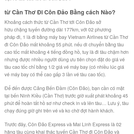
từ
Cần Thơ Đi Côn Đảo Bằng
cách
Nào?
Khoảng
cách thức
từ
Cần Thơ
tới
Côn Đảo
sở
hữu
chặng
tuyến đường
dài 177km,
với
02
phương
pháp
đi,
1
là đi
bằng máy
bay Vietnam Airlines
từ
Cần Thơ
đi Côn Đảo mất khoảng 55 phút.
nếu
di chuyển
bằng tàu
cao tốc mất khoảng 4 tiếng đồng hồ, tuy
là
đi tàu chậm hơn
nhưng được
nhiều
người dùng
ưu tiên
chọn đặt
do giá vé
tàu cao tốc chỉ bằng 1/2 giá vé
máy bay
(có
nhiều
lúc
giá
vé máy
bay
có
thể cao gấp 3 lần vé tàu cao tốc).
Để
đến
được Cảng Bến Đầm (Côn Đảo), bạn cần
có
mặt
tại bến Ninh Kiều (Cần Thơ) trước giờ
xuất phát
khoảng 45
phút để hoàn tất
hồ sơ
như check in và lên tàu… Lưu ý, tàu
chạy đúng giờ ghi trên vé và
ko
chờ đợi hành khách.
Trước đây, Côn Đảo Express và Mai Linh Express là 02
hãng tàu
cùng
khai thác tuyến Cần Thơ đi Côn Đảo và