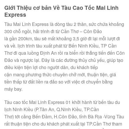
Giới Thiệu
cơ bản
Về Tàu Cao Tốc Mai Linh
Express
Tàu Mai Linh Express là
dòng
tàu
2
thân, sức
chứa
khoảng
300 chỗ ngồi, hải trình đi
từ
Cần Thơ – Côn Đảo
là
gần
200km, tàu sẽ mất khoảng 3,5 giờ
đi lại
mỗi lượt đi
và về.
lịch trình
tàu
xuất phát
từ
Bến Ninh Kiều, TP Cần
Thơ đi qua luồng Định An
rồi ra
biển rồi thẳng tiến
đến
Côn
Đảo và
ngược lại
. Đây là
các đường
thủy
chủ yếu
, giúp tạo
điều kiện
tiện lợi
cho người dân, du khách tiếp
cận
mang
phương thức
chuyên chở
mới,
thuận tiện
,
giá
tiền
thấp
từ đất liền ra đảo so
với
việc
di chuyển
bằng
máy
bay.
Tàu cao tốc Mai Linh Express 01
khởi hành
từ
bến tàu
du
lịch
Ninh Kiều (P.Tân An, Q.Ninh Kiều, TP.Cần
Thơ)
tới
cảng Bến Đầm, H.Côn Đảo,
tỉnh
Bà Rịa -Vũng Tàu
rất
thuận tiện
cho du khách
phát xuất
tại
TP.Cần Thơ
tham