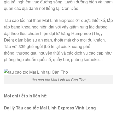
gia
trải nghiệm
trục đường
sông,
tuyến đường
biển và
tham
quan
các
địa danh
nổi tiếng
tại Côn Đảo.
Tàu cao tốc
hai
thân Mai Linh Express 01 được
thiết kế
, lắp
ráp bằng
khoa học
hiện đại
với
vây giảm rung lắc
đương
đại
theo tiêu chuẩn
hiện đại
từ
hãng Humphree (Thụy
Điển) đảm bảo sự an toàn, thoải mái cho mọi du khách.
Tàu
với
339 ghế ngồi (bố trí tại
các
khoang
phổ
thông
, thương gia, nguyên thủ) và
các
dịch vụ cao cấp
như
phòng họp chuẩn quốc tế, quầy bar, phòng karaoke…
tàu cao tốc Mai Linh tại Cần Thơ
Mọi chi tiết xin liên hệ:
Đại lý Tàu cao tốc Mai Linh Express Vĩnh Long