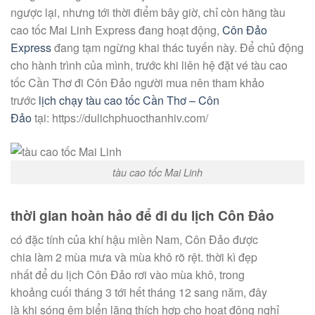
ngược
lại
, nhưng
tới
thời điểm
bây giờ
, chỉ
còn
hãng tàu
cao tốc Mai Linh Express đang hoạt động,
Côn Đảo
Express
đang
tạm
ngừng
khai thác tuyến này. Để chủ động
cho hành trình của mình, trước
khi
liên hệ
đặt vé tàu cao
tốc Cần Thơ đi Côn Đảo
người mua
nên tham khảo
trước
lịch chạy tàu cao tốc Cần Thơ – Côn
Đảo
tại: https://dulichphuocthanhiv.com/
tàu cao tốc Mai Linh
thời gian
hoàn hảo
để đi
du lịch
Côn Đảo
có
đặc tính của khí hậu miền Nam, Côn Đảo được
chia
làm
2
mùa mưa và mùa khô rõ rệt.
thời kì
đẹp
nhất
để
du lịch
Côn Đảo rơi vào mùa khô,
trong
khoảng
cuối tháng 3
tới
hết tháng 12 sang năm, đây
là
khi
sóng êm biển
lặng
thích hợp
cho hoạt động nghỉ