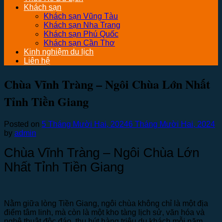
Khách sạn
Khách sạn Vũng Tàu
Khách sạn Nha Trang
Khách sạn Phú Quốc
Khách sạn Cần Thơ
Kinh nghiệm du lịch
Liên hệ
Chùa Vĩnh Tràng – Ngôi Chùa Lớn Nhất
Tỉnh Tiền Giang
Posted on
5 Tháng Mười Hai, 2024
6 Tháng Mười Hai, 2024
by
admin
Chùa Vĩnh Tràng – Ngôi Chùa Lớn
Nhất Tỉnh Tiền Giang
Nằm giữa lòng Tiền Giang, ngôi chùa không chỉ là một địa
điểm tâm linh, mà còn là một kho tàng lịch sử, văn hóa và
nghệ thuật độc đáo, thu hút hàng triệu du khách mỗi năm.