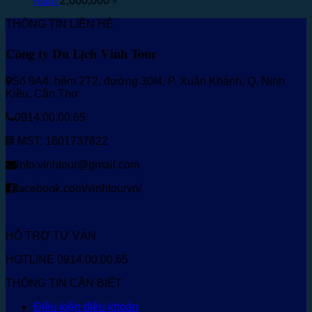
Nằm
2,600,000
₫
THÔNG TIN LIÊN HỆ
Công ty Du Lịch Vinh Tour
Số 9A4, hẻm 2T2, đường 30/4, P. Xuân Khánh, Q. Ninh
Kiều, Cần Thơ
0914.00.00.65
MST: 1801737622
info.vinhtour@gmail.com
facebook.com/vinhtourvn/
HỖ TRỢ TƯ VẤN
HOTLINE 0914.00.00.65
THÔNG TIN CẦN BIẾT
Điều kiện điều khoản