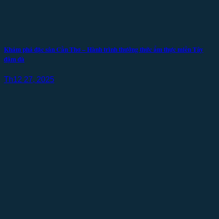
Khám phá đặc sản Cần Thơ – Hành trình thưởng thức ẩm thực miền Tây
đậm đà
Th12 27, 2025