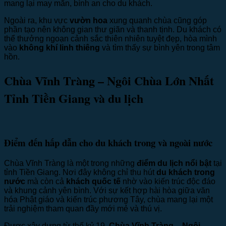
mang lại may mắn, bình an cho du khách.
Ngoài ra, khu vực
vườn hoa
xung quanh chùa cũng góp
phần tạo nên không gian thư giãn và thanh tịnh. Du khách có
thể thưởng ngoạn cảnh sắc thiên nhiên tuyệt đẹp, hòa mình
vào
không khí linh thiêng
và tìm thấy sự bình yên trong tâm
hồn.
Chùa Vĩnh Tràng – Ngôi Chùa Lớn Nhất
Tỉnh Tiền Giang và du lịch
Điểm đến hấp dẫn cho du khách trong và ngoài nước
Chùa Vĩnh Tràng là một trong những
điểm du lịch nổi bật
tại
tỉnh Tiền Giang. Nơi đây không chỉ thu hút
du khách trong
nước
mà còn cả
khách quốc tế
nhờ vào kiến trúc độc đáo
và khung cảnh yên bình. Với sự kết hợp hài hòa giữa văn
hóa Phật giáo và kiến trúc phương Tây, chùa mang lại một
trải nghiệm tham quan đầy mới mẻ và thú vị.
Được xây dựng từ thế kỷ 19,
Chùa Vĩnh Tràng – Ngôi