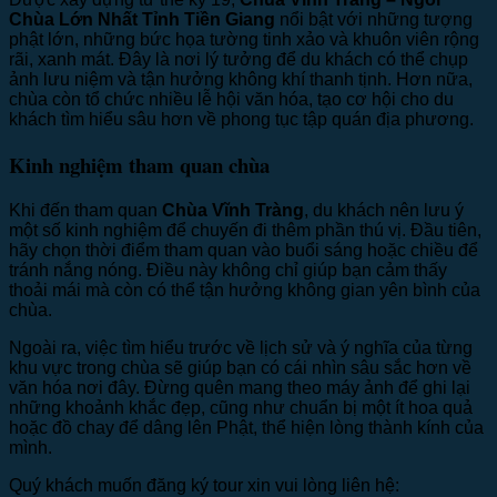
Chùa Lớn Nhất Tỉnh Tiền Giang
nổi bật với những tượng
phật lớn, những bức họa tường tinh xảo và khuôn viên rộng
rãi, xanh mát. Đây là nơi lý tưởng để du khách có thể chụp
ảnh lưu niệm và tận hưởng không khí thanh tịnh. Hơn nữa,
chùa còn tổ chức nhiều lễ hội văn hóa, tạo cơ hội cho du
khách tìm hiểu sâu hơn về phong tục tập quán địa phương.
Kinh nghiệm tham quan chùa
Khi đến tham quan
Chùa Vĩnh Tràng
, du khách nên lưu ý
một số kinh nghiệm để chuyến đi thêm phần thú vị. Đầu tiên,
hãy chọn thời điểm tham quan vào buổi sáng hoặc chiều để
tránh nắng nóng. Điều này không chỉ giúp bạn cảm thấy
thoải mái mà còn có thể tận hưởng không gian yên bình của
chùa.
Ngoài ra, việc tìm hiểu trước về lịch sử và ý nghĩa của từng
khu vực trong chùa sẽ giúp bạn có cái nhìn sâu sắc hơn về
văn hóa nơi đây. Đừng quên mang theo máy ảnh để ghi lại
những khoảnh khắc đẹp, cũng như chuẩn bị một ít hoa quả
hoặc đồ chay để dâng lên Phật, thể hiện lòng thành kính của
mình.
Quý khách muốn đăng ký tour xin vui lòng liên hệ: