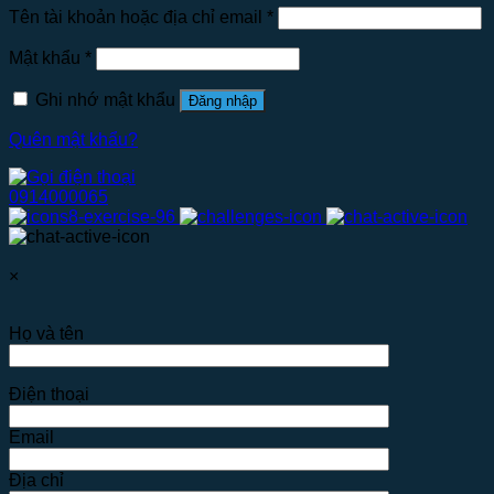
Tên tài khoản hoặc địa chỉ email
*
Mật khẩu
*
Ghi nhớ mật khẩu
Đăng nhập
Quên mật khẩu?
0914000065
×
Họ và tên
Điện thoại
Email
Địa chỉ