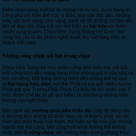
Điểm nhấn trong thiết kế là những cột trụ lớn, được trang trí
công phu với hình ảnh các vị thần, hoa văn độc đáo. Những
màu sắc tươi sáng, như vàng, xanh và đỏ, không chỉ làm tôn
lên vẻ đẹp của chùa mà còn thể hiện sự
hài hòa
với thiên
nhiên xung quanh. Chùa Vĩnh Tràng không chỉ là nơi thờ
cúng mà còn là tác phẩm nghệ thuật, thu hút hàng triệu du
khách mỗi năm.
Những công trình nổi bật trong chùa
Chùa Vĩnh Tràng sở hữu nhiều công trình kiến trúc nổi bật,
mỗi công trình đều mang trong mình những giá trị văn hóa và
lịch sử riêng. Một trong những điểm đến không thể bỏ qua
là
Đại hùng bửu điện
, nơi thờ Phật và lưu giữ nhiều tượng
Phật quý giá. Tượng Phật Thích Ca Mâu Ni với chiều cao 3
mét, được chế tác từ gỗ quý hiếm, là một trong những biểu
tượng của ngôi chùa.
Bên cạnh đó,
trường phái điêu khắc đá
cũng rất đáng chú
ý. Những bức tượng đá khắc họa các vị thánh, phật, và các
hình ảnh thần thoại Việt Nam, thể hiện sự tài hoa của những
người thợ thủ công. Một công trình khác không thể không
nhắc đến là
cổng chùa
, với những biểu tượng phong thủy