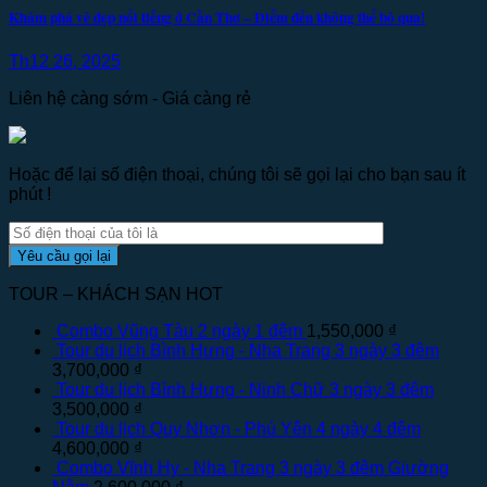
Khám phá vẻ đẹp nổi tiếng ở Cần Thơ – Điểm đến không thể bỏ qua!
Th12 26, 2025
Liên hệ càng sớm - Giá càng rẻ
Hoặc để lại số điện thoại, chúng tôi sẽ gọi lại cho bạn sau ít
phút !
TOUR – KHÁCH SẠN HOT
Combo Vũng Tàu 2 ngày 1 đêm
1,550,000
₫
Tour du lịch Bình Hưng - Nha Trang 3 ngày 3 đêm
3,700,000
₫
Tour du lịch Bình Hưng - Ninh Chữ 3 ngày 3 đêm
3,500,000
₫
Tour du lịch Quy Nhơn - Phú Yên 4 ngày 4 đêm
4,600,000
₫
Combo Vĩnh Hy - Nha Trang 3 ngày 3 đêm Giường