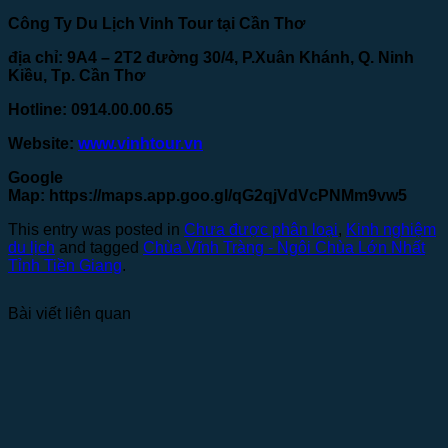
Công Ty Du Lịch Vinh Tour tại Cần Thơ
địa chỉ: 9A4 – 2T2 đường 30/4, P.Xuân Khánh, Q. Ninh
Kiều, Tp. Cần Thơ
Hotline: 0914.00.00.65
Website:
www.vinhtour.vn
Google
Map:
https://maps.app.goo.gl/qG2qjVdVcPNMm9vw5
This entry was posted in
Chưa được phân loại
,
Kinh nghiệm
du lịch
and tagged
Chùa Vĩnh Tràng - Ngôi Chùa Lớn Nhất
Tỉnh Tiền Giang
.
Bài viết liên quan