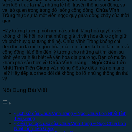
Với kiến trúc lạ mắt, những lễ hội truyền thống sôi động, và
vai trò quan trọng trong đời sống cộng đồng,
Chùa Vĩnh
Tràng
thực sự là một viên ngọc quý giữa dòng chảy của thời
gian.
Hãy tưởng tượng một nơi mà sự tĩnh lặng hoà quyện với
không khí lễ hội, nơi mà những giá trị văn hóa được gìn giữ
và phát huy qua từng thế hệ. Chùa Vĩnh Tràng không chỉ
đơn thuần là một ngôi chùa, mà còn là nơi kết nối tâm linh và
cộng đồng, là điểm đến lý tưởng cho những ai tìm kiếm sự
bình yên và hiểu biết về văn hóa địa phương. Bạn có muốn
khám phá sâu hơn về
Chùa Vĩnh Tràng – Ngôi Chùa Lớn
Nhất Tỉnh Tiền Giang
và những điều kỳ diệu mà nó mang
lại? Hãy tiếp tục theo dõi để không bỏ lỡ những thông tin thú
vị!
Nội Dung Bài Viết
Lịch sử của Chùa Vĩnh Tràng – Ngôi Chùa Lớn Nhất Tỉnh
Tiền Giang
Kiến trúc độc đáo của Chùa Vĩnh Tràng – Ngôi Chùa Lớn
Nhất Tỉnh Tiền Giang