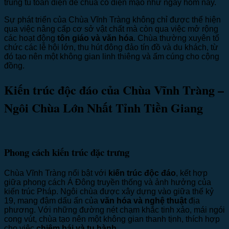
trùng tu toàn diện để chùa có diện mạo như ngày hôm nay.
Sự phát triển của Chùa Vĩnh Tràng không chỉ được thể hiện
qua việc nâng cấp cơ sở vật chất mà còn qua việc mở rộng
các hoạt động
tôn giáo và văn hóa
. Chùa thường xuyên tổ
chức các lễ hội lớn, thu hút đông đảo tín đồ và du khách, từ
đó tạo nên một không gian linh thiêng và ấm cúng cho cộng
đồng.
Kiến trúc độc đáo của Chùa Vĩnh Tràng –
Ngôi Chùa Lớn Nhất Tỉnh Tiền Giang
Phong cách kiến trúc đặc trưng
Chùa Vĩnh Tràng nổi bật với
kiến trúc độc đáo
, kết hợp
giữa phong cách Á Đông truyền thống và ảnh hưởng của
kiến trúc Pháp. Ngôi chùa được xây dựng vào giữa thế kỷ
19, mang đậm dấu ấn của
văn hóa và nghệ thuật
địa
phương. Với những đường nét chạm khắc tinh xảo, mái ngói
cong vút, chùa tạo nên một không gian thanh tịnh, thích hợp
cho việc
chiêm bái và tu hành
.