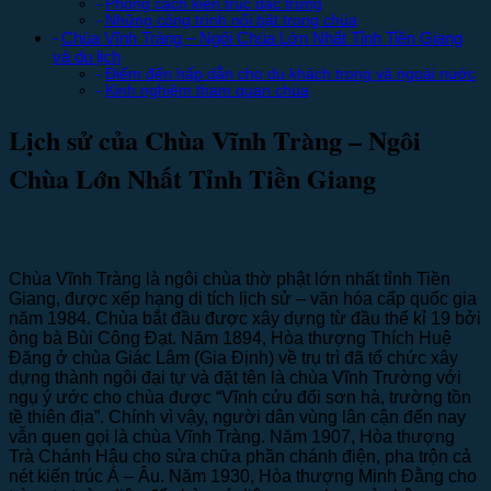
Phong cách kiến trúc đặc trưng
Những công trình nổi bật trong chùa
Chùa Vĩnh Tràng – Ngôi Chùa Lớn Nhất Tỉnh Tiền Giang
và du lịch
Điểm đến hấp dẫn cho du khách trong và ngoài nước
Kinh nghiệm tham quan chùa
Lịch sử của Chùa Vĩnh Tràng – Ngôi
Chùa Lớn Nhất Tỉnh Tiền Giang
Chùa Vĩnh Tràng là ngôi chùa thờ phật lớn nhất tỉnh Tiền
Giang, được xếp hạng di tích lịch sử – văn hóa cấp quốc gia
năm 1984. Chùa bắt đầu được xây dựng từ đầu thế kỉ 19 bởi
ông bà Bùi Công Đạt. Năm 1894, Hòa thượng Thích Huệ
Đăng ở chùa Giác Lâm (Gia Định) về trụ trì đã tổ chức xây
dựng thành ngôi đại tự và đặt tên là chùa Vĩnh Trường với
ngụ ý ước cho chùa được “Vĩnh cửu đối sơn hà, trường tồn
tề thiên địa”. Chính vì vậy, người dân vùng lân cận đến nay
vẫn quen gọi là chùa Vĩnh Tràng. Năm 1907, Hòa thượng
Trà Chánh Hậu cho sửa chữa phần chánh điện, pha trộn cả
nét kiến trúc Á – Âu. Năm 1930, Hòa thượng Minh Đằng cho