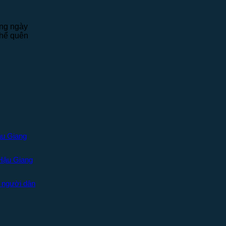
àng ngày
thể quên
ậu Giang
Hậu Giang
 người dân