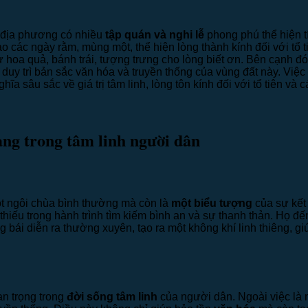
 địa phương có nhiều
tập quán và nghi lễ
phong phú thể hiện t
o các ngày rằm, mùng một, thể hiện lòng thành kính đối với tổ t
oa quả, bánh trái, tượng trưng cho lòng biết ơn. Bên cạnh đó
g duy trì bản sắc văn hóa và truyền thống của vùng đất này. Vi
a sâu sắc về giá trị tâm linh, lòng tôn kính đối với tổ tiên và c
g trong tâm linh người dân
 ngôi chùa bình thường mà còn là
một biểu tượng
của sự kết
hiếu trong hành trình tìm kiếm bình an và sự thanh thản. Họ 
g bái diễn ra thường xuyên, tạo ra một không khí linh thiêng,
n trọng trong
đời sống tâm linh
của người dân. Ngoài việc là 