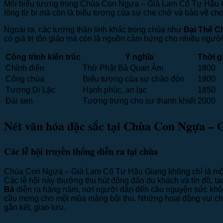
Mỗi biểu tượng trong Chùa Con Ngựa – Già Lam Cổ Tự Hậu
lòng từ bi mà còn là biểu tượng của sự che chở và bảo vệ cho 
Ngoài ra, các tượng thần linh khác trong chùa như
Đại Thế Ch
có giá trị tôn giáo mà còn là nguồn cảm hứng cho nhiều ngườ
Công trình kiến trúc
Ý nghĩa
Thời g
Chính điện
Thờ Phật Bà Quan Âm
1800
Cổng chùa
Biểu tượng của sự chào đón
1900
Tượng Di Lặc
Hạnh phúc, an lạc
1850
Đài sen
Tượng trưng cho sự thanh khiết
2000
Nét văn hóa đặc sắc tại Chùa Con Ngựa –
Các lễ hội truyền thống diễn ra tại chùa
Chùa Con Ngựa – Già Lam Cổ Tự Hậu Giang không chỉ là một đ
Các lễ hội này thường thu hút đông đảo du khách và tín đồ, tạo
Bà
diễn ra hàng năm, nơi người dân đến cầu nguyện sức khỏe, 
cầu mong cho một mùa màng bội thu. Những hoạt động vui chơi,
gắn kết, giao lưu.