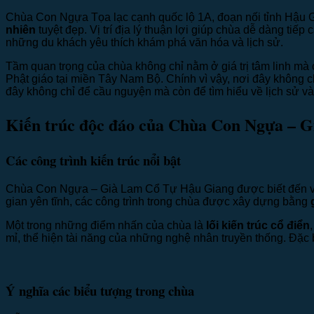
Chùa Con Ngựa Tọa lạc cạnh quốc lộ 1A, đoạn nối tỉnh Hậu
nhiên
tuyệt đẹp. Vị trí địa lý thuận lợi giúp chùa dễ dàng ti
những du khách yêu thích khám phá văn hóa và lịch sử.
Tầm quan trọng của chùa không chỉ nằm ở giá trị tâm linh mà c
Phật giáo tại miền Tây Nam Bộ. Chính vì vậy, nơi đây không 
đây không chỉ để cầu nguyện mà còn để tìm hiểu về lịch sử v
Kiến trúc độc đáo của Chùa Con Ngựa – 
Các công trình kiến trúc nổi bật
Chùa Con Ngựa – Già Lam Cổ Tự Hậu Giang được biết đến 
gian yên tĩnh, các công trình trong chùa được xây dựng bằng
Một trong những điểm nhấn của chùa là
lối kiến trúc cổ điển
mỉ, thể hiện tài năng của những nghệ nhân truyền thống. Đặc 
Ý nghĩa các biểu tượng trong chùa