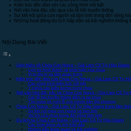
Kiến trúc độc đáo với các công trình nổi bật
Nét văn hóa đặc sắc qua các lễ hội truyền thống
Sự kết nối giữa con người và tâm linh trong đời sống h
Những hoạt động du lịch hấp dẫn và trải nghiệm không 
Nội Dung Bài Viết
Giới thiệu về Chùa Con Ngựa – Già Lam Cổ Tự Hậu Giang
Lịch sử hình thành và phát triển của chùa
Vị trí địa lý và tầm quan trọng
Kiến trúc độc đáo của Chùa Con Ngựa – Già Lam Cổ Tự H
Các công trình kiến trúc nổi bật
Ý nghĩa các biểu tượng trong chùa
Nét văn hóa đặc sắc tại Chùa Con Ngựa – Già Lam Cổ Tự 
Các lễ hội truyền thống diễn ra tại chùa
Tập quán và nghi lễ của người dân địa phương
Chùa Con Ngựa – Già Lam Cổ Tự Hậu Giang trong tâm linh
Sự kết nối giữa con người và tâm linh
Vai trò của chùa trong đời sống tâm linh
Du lịch tại Chùa Con Ngựa – Già Lam Cổ Tự Hậu Giang
Các hoạt động du lịch hấp dẫn
Hướng dẫn tham quan và trải nghiệm