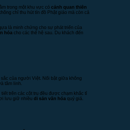
nằm trong một khu vực có
cảnh quan thiên
không chỉ thu hút tín đồ Phật giáo mà còn cả
ựa là minh chứng cho sự phát triển của
ăn hóa
cho các thế hệ sau. Du khách đến
c sắc của người Việt. Nổi bật giữa không
à tâm linh.
tiết trên các cột trụ đều được chạm khắc tỉ
nơi lưu giữ nhiều
di sản văn hóa
quý giá.