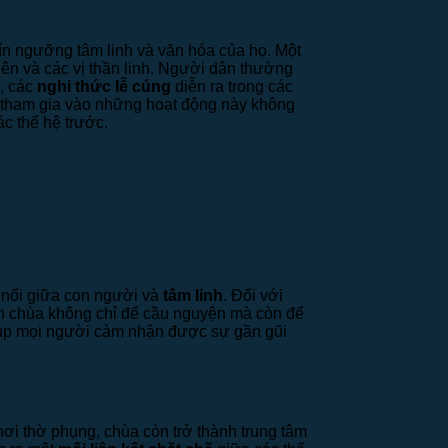
ín ngưỡng tâm linh và văn hóa của họ. Một
iên và các vị thần linh. Người dân thường
, các
nghi thức lễ cúng
diễn ra trong các
ệc tham gia vào những hoạt động này không
ác thế hệ trước.
 nối giữa con người và
tâm linh
. Đối với
đến chùa không chỉ để cầu nguyện mà còn để
 giúp mọi người cảm nhận được sự gần gũi
nơi thờ phụng, chùa còn trở thành trung tâm