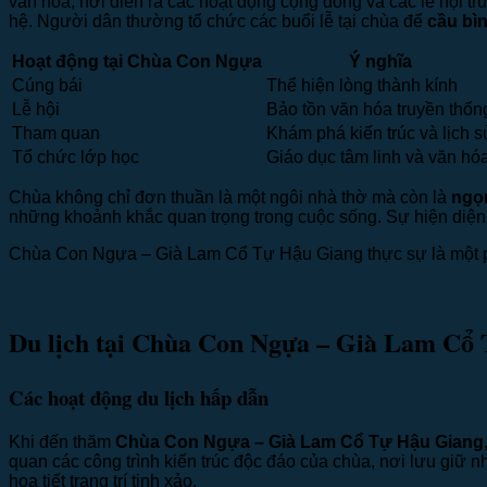
văn hóa, nơi diễn ra các hoạt động cộng đồng và các lễ hội t
hệ. Người dân thường tổ chức các buổi lễ tại chùa để
cầu bì
Hoạt động tại Chùa Con Ngựa
Ý nghĩa
Cúng bái
Thể hiện lòng thành kính
Lễ hội
Bảo tồn văn hóa truyền thốn
Tham quan
Khám phá kiến trúc và lịch s
Tổ chức lớp học
Giáo dục tâm linh và văn hó
Chùa không chỉ đơn thuần là một ngôi nhà thờ mà còn là
ngọ
những khoảnh khắc quan trọng trong cuộc sống. Sự hiện diện
Chùa Con Ngựa – Già Lam Cổ Tự Hậu Giang thực sự là một p
Du lịch tại Chùa Con Ngựa – Già Lam Cổ
Các hoạt động du lịch hấp dẫn
Khi đến thăm
Chùa Con Ngựa – Già Lam Cổ Tự Hậu Giang
quan các công trình kiến trúc độc đáo của chùa, nơi lưu giữ 
họa tiết trang trí tinh xảo.