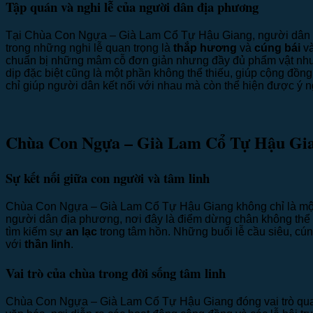
Tập quán và nghi lễ của người dân địa phương
Tại Chùa Con Ngựa – Già Lam Cổ Tự Hậu Giang, người dân
trong những nghi lễ quan trọng là
thắp hương
và
cúng bái
và
chuẩn bị những mâm cỗ đơn giản nhưng đầy đủ phẩm vật như h
dịp đặc biệt cũng là một phần không thể thiếu, giúp cộng đồn
chỉ giúp người dân kết nối với nhau mà còn thể hiện được ý nghĩ
Chùa Con Ngựa – Già Lam Cổ Tự Hậu Gian
Sự kết nối giữa con người và tâm linh
Chùa Con Ngựa – Già Lam Cổ Tự Hậu Giang không chỉ là một
người dân địa phương, nơi đây là điểm dừng chân không thể t
tìm kiếm sự
an lạc
trong tâm hồn. Những buổi lễ cầu siêu, cún
với
thần linh
.
Vai trò của chùa trong đời sống tâm linh
Chùa Con Ngựa – Già Lam Cổ Tự Hậu Giang đóng vai trò qua