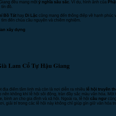
 Giang đều mang một
ý nghĩa sâu sắc
. Ví dụ, hình ảnh của
Phậ
tín đồ.
í Bồ Tát
hay
Di Lặc
cũng mang đến thông điệp về hạnh phúc v
i tìm đến chùa cầu nguyện và chiêm nghiệm.
ian xây dựng
 Già Lam Cổ Tự Hậu Giang
ịa điểm tâm linh mà còn là nơi diễn ra nhiều
lễ hội truyền t
 nên không khí lễ hội sôi động, tràn đầy sắc màu văn hóa. Một t
bình an cho gia đình và xã hội. Ngoài ra, lễ hội
cầu ngư
cũng
 giải trí trong các lễ hội này không chỉ giúp gìn giữ văn hóa 