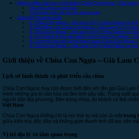
Những điều cần lưu ý khi thăm Chùa Con Ngựa – Già Lam
Quy tắc ứng xử tại chùa
Thời gian mở cửa và phí tham quan
Câu Hỏi Thường Gặp
1. Chùa Con Ngựa – Già Lam Cổ Tự Hậu Giang có lịch
2. Địa điểm của Chùa Con Ngựa – Già Lam Cổ Tự Hậu
3. Chùa Con Ngựa – Già Lam Cổ Tự Hậu Giang có nhữn
4. Có những lễ hội nào diễn ra tại Chùa Con Ngựa – 
5. Làm thế nào để có thể tham quan Chùa Con Ngựa 
6. Chùa Con Ngựa – Già Lam Cổ Tự Hậu Giang có mở 
Giới thiệu về Chùa Con Ngựa – Già Lam 
Lịch sử hình thành và phát triển của chùa
Chùa Con Ngựa, hay còn được biết đến với tên gọi Già Lam 
mình những giá trị văn hóa và tâm linh sâu sắc. Trong suốt qu
người dân địa phương. Bên trong chùa, du khách có thể chi
Việt Nam
.
Chùa Con Ngựa không chỉ là nơi thờ tự mà còn là một
trung 
giữa kiến trúc độc đáo và không gian thanh tịnh đã tạo nên m
Vị trí địa lý và tầm quan trọng