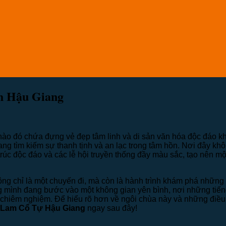
h Hậu Giang
 nào đó chứa đựng vẻ đẹp tâm linh và di sản văn hóa độc đáo 
ng tìm kiếm sự thanh tịnh và an lạc trong tâm hồn. Nơi đây khô
rúc độc đáo và các lễ hội truyền thống đầy màu sắc, tạo nên m
ng chỉ là một chuyến đi, mà còn là hành trình khám phá những g
ợng mình đang bước vào một không gian yên bình, nơi những ti
à chiêm nghiệm. Để hiểu rõ hơn về ngôi chùa này và những điều
 Lam Cổ Tự Hậu Giang
ngay sau đây!