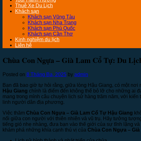
Thuê Xe Du Lịch
Khách sạn
Khách sạn Vũng Tàu
Khách sạn Nha Trang
Khách sạn Phú Quốc
Khách sạn Cần Thơ
Kinh nghiệm du lịch
Liên hệ
Chùa Con Ngựa – Già Lam Cổ Tự: Du Lịc
Posted on
8 Tháng Ba, 2025
by
admin
Bạn đã bao giờ tự hỏi rằng, giữa lòng Hậu Giang, có một nơi
Hậu Giang
chính là điểm đến không thể bỏ lỡ cho những ai đa
mang trong mình câu chuyện lịch sử hàng trăm năm, với kiến t
linh người dân địa phương.
Việc thăm
Chùa Con Ngựa – Già Lam Cổ Tự Hậu Giang
khô
nối giữa con người với thiên nhiên và vũ trụ. Hãy tưởng tư
tiếng gió nhẹ nhàng, đưa bạn vào thế giới của sự tĩnh lặng v
khám phá những khía cạnh thú vị của
Chùa Con Ngựa – Già
Lịch sử hình thành và phát triển của chùa