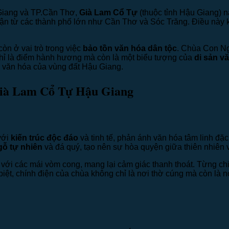
 Giang và TP.Cần Thơ,
Già Lam Cổ Tự
(thuộc tỉnh Hậu Giang) 
ếp cận từ các thành phố lớn như Cần Thơ và Sóc Trăng. Điều này 
òn ở vai trò trong việc
bảo tồn văn hóa dân tộc
. Chùa Con Ng
chỉ là điểm hành hương mà còn là một biểu tượng của
di sản v
à văn hóa của vùng đất Hậu Giang.
Già Lam Cổ Tự Hậu Giang
với
kiến trúc độc đáo
và tinh tế, phản ánh văn hóa tâm linh đặ
gỗ tự nhiên
và đá quý, tạo nên sự hòa quyện giữa thiên nhiên v
, với các mái vòm cong, mang lại cảm giác thanh thoát. Từng chi 
biệt, chính điện của chùa không chỉ là nơi thờ cúng mà còn là 