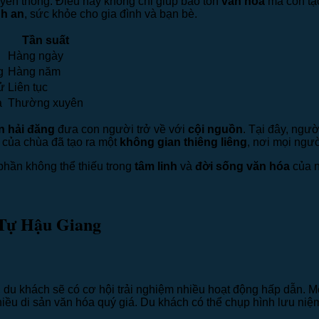
ruyền thống. Điều này không chỉ giúp bảo tồn
văn hóa
mà còn tạ
nh an
, sức khỏe cho gia đình và bạn bè.
Tần suất
Hàng ngày
g
Hàng năm
ử
Liên tục
a
Thường xuyên
n hải đăng
đưa con người trở về với
cội nguồn
. Tại đây, ngườ
 của chùa đã tạo ra một
không gian thiêng liêng
, nơi mọi ngườ
hần không thể thiếu trong
tâm linh
và
đời sống văn hóa
của n
 Tự Hậu Giang
, du khách sẽ có cơ hội trải nghiệm nhiều hoạt động hấp dẫn. M
nhiều di sản văn hóa quý giá. Du khách có thể chụp hình lưu n