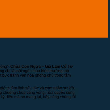
không?
Chùa Con Ngựa – Già Lam Cổ Tự
ng chỉ là một ngôi chùa bình thường; nó
ột bức tranh văn hóa phong phú trong tâm
iá trị tâm linh sâu sắc và cảm nhận sự kết
ếng chuông chùa vang vọng, hòa quyện cùng
 kỳ diệu mà nó mang lại, hãy cùng chúng tôi