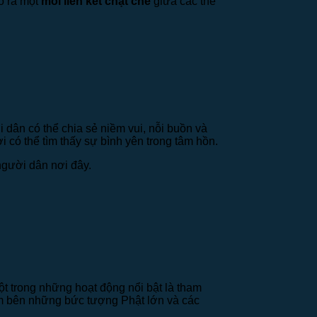
o ra một
mối liên kết chặt chẽ
giữa các thế
i dân có thể chia sẻ niềm vui, nỗi buồn và
i có thể tìm thấy sự bình yên trong tâm hồn.
gười dân nơi đây.
ột trong những hoạt động nổi bật là tham
iệm bên những bức tượng Phật lớn và các