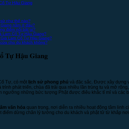
 Cổ Tự Hậu Giang
 sử như thế nào?
 Giang nằm ở đâu?
g điểm nổi bật gì?
Già Lam Cổ Tự Hậu Giang?
– Già Lam Cổ Tự Hậu Giang?
cửa cho du khách không?
Cổ Tự Hậu Giang
Cổ Tự, có một
lịch sử phong phú
và đặc sắc. Được xây dựng v
á trình phát triển, chùa đã trải qua nhiều lần trùng tu và mở r
êm ngưỡng những bức tượng Phật được điêu khắc tỉ mỉ và các 
tâm văn hóa
quan trọng, nơi diễn ra nhiều hoạt động tâm linh c
ột điểm dừng chân lý tưởng cho du khách và phật tử từ khắp nơi