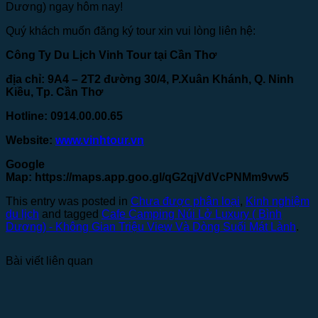
Dương) ngay hôm nay!
Quý khách muốn đăng ký tour xin vui lòng liên hệ:
Công Ty Du Lịch Vinh Tour tại Cần Thơ
địa chỉ: 9A4 – 2T2 đường 30/4, P.Xuân Khánh, Q. Ninh
Kiều, Tp. Cần Thơ
Hotline: 0914.00.00.65
Website:
www.vinhtour.vn
Google
Map:
https://maps.app.goo.gl/qG2qjVdVcPNMm9vw5
This entry was posted in
Chưa được phân loại
,
Kinh nghiệm
du lịch
and tagged
Cafe Camping Núi Lở Luxury ( Bình
Dương) - Không Gian Triệu View Và Dòng Suối Mát Lành
.
Bài viết liên quan