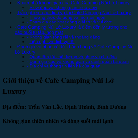
Khám phá không gian của Cafe Camping Núi Lở Luxury
View đẹp với không gian triệu view
Trải nghiệm các dịch vụ tại Cafe Camping Núi Lở Luxury
Thưởng thức đồ uống và món ăn ngon
Tham gia các hoạt động giải trí và vui chơi
Cafe Camping Núi Lở Luxury là điểm đến lý tưởng cho
các buổi tụ tập, họp mặt
Không gian rộng rãi và thoáng đãng
Tiện nghi và dịch vụ tốt
Đánh giá và nhận xét từ khách hàng về Cafe Camping Núi
Lở Luxury
Quan tâm tới chất lượng và phục vụ chu đáo
Đánh giá cao về không gian và cảnh quan tại quán
Địa chỉ và thông tin liên hệ của quán
Giới thiệu về Cafe Camping Núi Lở
Luxury
Địa điểm: Trần Văn Lắc, Định Thành, Bình Dương
Không gian thiên nhiên và dòng suối mát lạnh