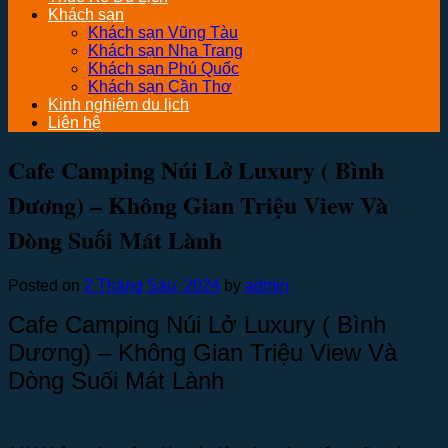
Khách sạn
Khách sạn Vũng Tàu
Khách sạn Nha Trang
Khách sạn Phú Quốc
Khách sạn Cần Thơ
Kinh nghiệm du lịch
Liên hệ
Cafe Camping Núi Lở Luxury ( Bình
Dương) – Không Gian Triệu View Và
Dòng Suối Mát Lành
Posted on
2 Tháng Sáu, 2024
by
admin
Cafe Camping Núi Lở Luxury ( Bình
Dương) – Không Gian Triệu View Và
Dòng Suối Mát Lành