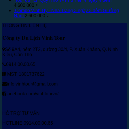
Tour du lịch Quy Nhơn - Phú Yên 4 ngày 4 đêm
4,600,000
₫
Combo Vĩnh Hy - Nha Trang 3 ngày 3 đêm Giường
Nằm
2,600,000
₫
THÔNG TIN LIÊN HỆ
Công ty Du Lịch Vinh Tour
Số 9A4, hẻm 2T2, đường 30/4, P. Xuân Khánh, Q. Ninh
Kiều, Cần Thơ
0914.00.00.65
MST: 1801737622
info.vinhtour@gmail.com
facebook.com/vinhtourvn/
HỖ TRỢ TƯ VẤN
HOTLINE 0914.00.00.65