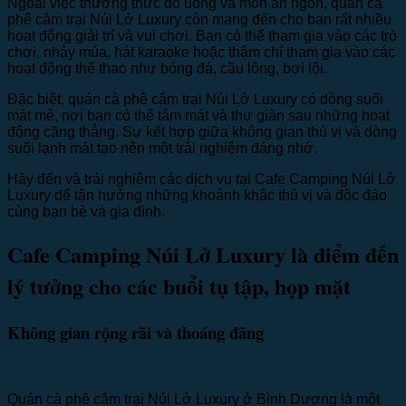
Ngoài việc thưởng thức đồ uống và món ăn ngon, quán cà
phê cắm trại Núi Lở Luxury còn mang đến cho bạn rất nhiều
hoạt động giải trí và vui chơi. Bạn có thể tham gia vào các trò
chơi, nhảy múa, hát karaoke hoặc thậm chí tham gia vào các
hoạt động thể thao như bóng đá, cầu lông, bơi lội.
Đặc biệt, quán cà phê cắm trại Núi Lở Luxury có dòng suối
mát mẻ, nơi bạn có thể tắm mát và thư giãn sau những hoạt
động căng thẳng. Sự kết hợp giữa không gian thú vị và dòng
suối lạnh mát tạo nên một trải nghiệm đáng nhớ.
Hãy đến và trải nghiệm các dịch vụ tại Cafe Camping Núi Lở
Luxury để tận hưởng những khoảnh khắc thú vị và độc đáo
cùng bạn bè và gia đình.
Cafe Camping Núi Lở Luxury là điểm đến
lý tưởng cho các buổi tụ tập, họp mặt
Không gian rộng rãi và thoáng đãng
Quán cà phê cắm trại Núi Lở Luxury ở Bình Dương là một