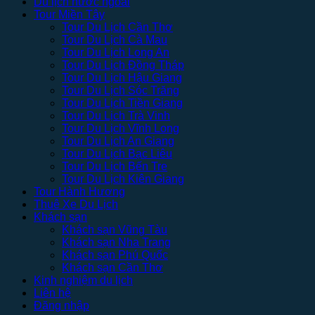
Du lịch nước ngoài
Tour Miền Tây
Tour Du Lịch Cần Thơ
Tour Du Lịch Cà Mau
Tour Du Lịch Long An
Tour Du Lịch Đồng Tháp
Tour Du Lịch Hậu Giang
Tour Du Lịch Sóc Trăng
Tour Du Lịch Tiền Giang
Tour Du Lịch Trà Vinh
Tour Du Lịch Vĩnh Long
Tour Du Lịch An Giang
Tour Du Lịch Bạc Liêu
Tour Du Lịch Bến Tre
Tour Du Lịch Kiên Giang
Tour Hành Hương
Thuê Xe Du Lịch
Khách sạn
Khách sạn Vũng Tàu
Khách sạn Nha Trang
Khách sạn Phú Quốc
Khách sạn Cần Thơ
Kinh nghiệm du lịch
Liên hệ
Đăng nhập