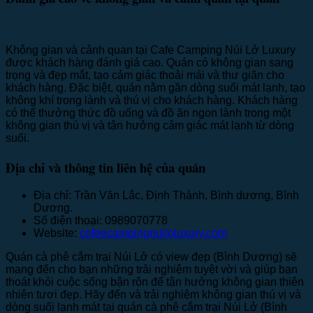
Không gian và cảnh quan tại Cafe Camping Núi Lở Luxury
được khách hàng đánh giá cao. Quán có không gian sang
trọng và đẹp mắt, tạo cảm giác thoải mái và thư giãn cho
khách hàng. Đặc biệt, quán nằm gần dòng suối mát lạnh, tạo
không khí trong lành và thú vị cho khách hàng. Khách hàng
có thể thưởng thức đồ uống và đồ ăn ngon lành trong một
không gian thú vị và tận hưởng cảm giác mát lạnh từ dòng
suối.
Địa chỉ và thông tin liên hệ của quán
Địa chỉ: Trần Văn Lắc, Định Thành, Bình dương, Bình
Dương.
Số điện thoại: 0989070778
Website:
cofeecampingnuiloluxury.com
Quán cà phê cắm trại Núi Lở có view đẹp (Bình Dương) sẽ
mang đến cho bạn những trải nghiệm tuyệt vời và giúp bạn
thoát khỏi cuộc sống bận rộn để tận hưởng không gian thiên
nhiên tươi đẹp. Hãy đến và trải nghiệm không gian thú vị và
dòng suối lạnh mát tại quán cà phê cắm trại Núi Lở (Bình