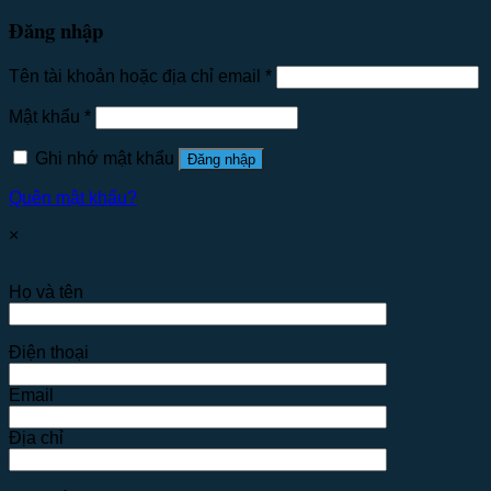
Đăng nhập
Tên tài khoản hoặc địa chỉ email
*
Mật khẩu
*
Ghi nhớ mật khẩu
Đăng nhập
Quên mật khẩu?
×
Họ và tên
Điện thoại
Email
Địa chỉ