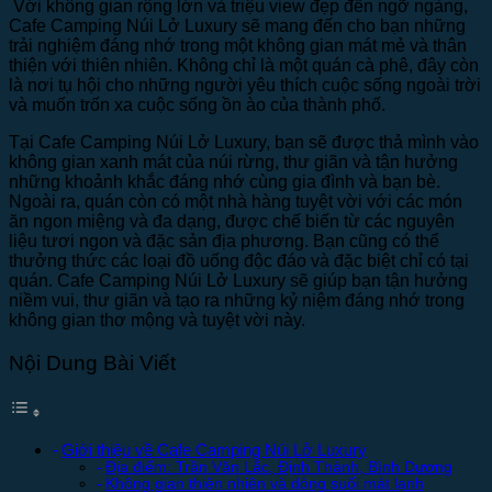
Với không gian rộng lớn và triệu view đẹp đến ngỡ ngàng,
Cafe Camping Núi Lở Luxury sẽ mang đến cho bạn những
trải nghiệm đáng nhớ trong một không gian mát mẻ và thân
thiện với thiên nhiên. Không chỉ là một quán cà phê, đây còn
là nơi tụ hội cho những người yêu thích cuộc sống ngoài trời
và muốn trốn xa cuộc sống ồn ào của thành phố.
Tại Cafe Camping Núi Lở Luxury, bạn sẽ được thả mình vào
không gian xanh mát của núi rừng, thư giãn và tận hưởng
những khoảnh khắc đáng nhớ cùng gia đình và bạn bè.
Ngoài ra, quán còn có một nhà hàng tuyệt vời với các món
ăn ngon miệng và đa dạng, được chế biến từ các nguyên
liệu tươi ngon và đặc sản địa phương. Bạn cũng có thể
thưởng thức các loại đồ uống độc đáo và đặc biệt chỉ có tại
quán. Cafe Camping Núi Lở Luxury sẽ giúp bạn tận hưởng
niềm vui, thư giãn và tạo ra những kỷ niệm đáng nhớ trong
không gian thơ mộng và tuyệt vời này.
Nội Dung Bài Viết
Giới thiệu về Cafe Camping Núi Lở Luxury
Địa điểm: Trần Văn Lắc, Định Thành, Bình Dương
Không gian thiên nhiên và dòng suối mát lạnh