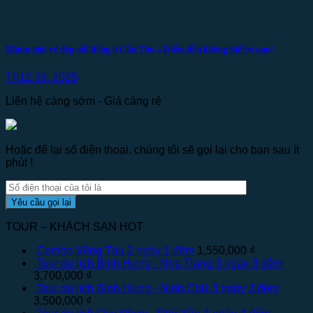
Khám phá vẻ đẹp nổi tiếng ở Cần Thơ – Điểm đến không thể bỏ qua!
Th12 26, 2025
Liên hệ càng sớm - Giá càng rẻ
Hoặc để lại số điện thoại, chúng tôi sẽ gọi lại cho bạn sau ít
phút !
TOUR – KHÁCH SẠN HOT
Combo Vũng Tàu 2 ngày 1 đêm
1,550,000
₫
Tour du lịch Bình Hưng - Nha Trang 3 ngày 3 đêm
3,700,000
₫
Tour du lịch Bình Hưng - Ninh Chữ 3 ngày 3 đêm
3,500,000
₫