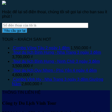
Hoặc để lại số điện thoại, chúng tôi sẽ gọi lại cho bạn sau ít
phút !
TOUR – KHÁCH SẠN HOT
Combo Vũng Tàu 2 ngày 1 đêm
1,550,000
₫
Tour du lịch Bình Hưng - Nha Trang 3 ngày 3 đêm
3,700,000
₫
Tour du lịch Bình Hưng - Ninh Chữ 3 ngày 3 đêm
3,500,000
₫
Tour du lịch Quy Nhơn - Phú Yên 4 ngày 4 đêm
4,600,000
₫
Combo Vĩnh Hy - Nha Trang 3 ngày 3 đêm Giường
Nằm
2,600,000
₫
THÔNG TIN LIÊN HỆ
Công ty Du Lịch Vinh Tour