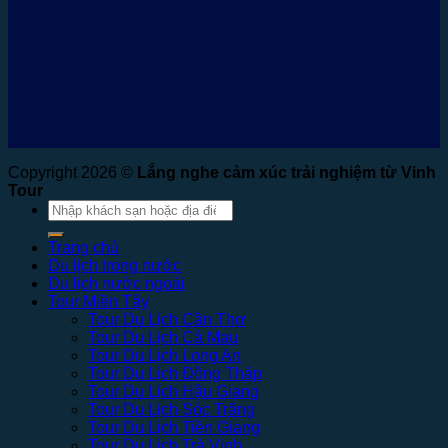
Copyright 2026 ©
Lắng nghe cảm xúc trải nghiệm từ Vinh
Tour
Tìm
kiếm:
Trang chủ
Du lịch trong nước
Du lịch nước ngoài
Tour Miền Tây
Tour Du Lịch Cần Thơ
Tour Du Lịch Cà Mau
Tour Du Lịch Long An
Tour Du Lịch Đồng Tháp
Tour Du Lịch Hậu Giang
Tour Du Lịch Sóc Trăng
Tour Du Lịch Tiền Giang
Tour Du Lịch Trà Vinh