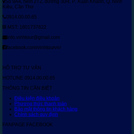
Số 9A4, hẻm 2T2, đường 30/4, P. Xuân Khánh, Q. Ninh
Kiều, Cần Thơ
0914.00.00.65
MST: 1801737622
info.vinhtour@gmail.com
facebook.com/vinhtourvn/
HỖ TRỢ TƯ VẤN
HOTLINE 0914.00.00.65
THÔNG TIN CẦN BIẾT
Điều kiện điều khoản
Phương thức thanh toán
Bảo mật thông tin khách hàng
Chính sách quy định
FANPAGE FACEBOOK