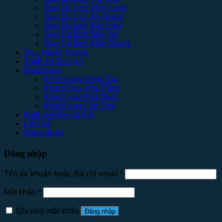
Tour Du Lịch Vĩnh Long
Tour Du Lịch An Giang
Tour Du Lịch Bạc Liêu
Tour Du Lịch Bến Tre
Tour Du Lịch Kiên Giang
Tour Hành Hương
Thuê Xe Du Lịch
Khách sạn
Khách sạn Vũng Tàu
Khách sạn Nha Trang
Khách sạn Phú Quốc
Khách sạn Cần Thơ
Kinh nghiệm du lịch
Liên hệ
Đăng nhập
Đăng nhập
Tên tài khoản hoặc địa chỉ email
*
Mật khẩu
*
Ghi nhớ mật khẩu
Đăng nhập