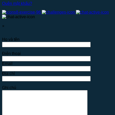
Quên mật khẩu?
×
Họ và tên
Điện thoại
Email
Địa chỉ
Ghi chú