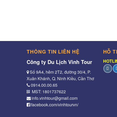
THÔNG TIN LIÊN HỆ
HỖ T
Công ty Du Lịch Vinh Tour
HOTLIN
Số 9A4, hẻm 2T2, đường 30/4, P.
Xuân Khánh, Q. Ninh Kiều, Cần Thơ
0914.00.00.65
MST: 1801737622
info.vinhtour@gmail.com
facebook.com/vinhtourvn/