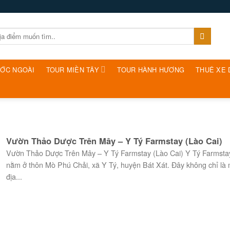
ƯỚC NGOÀI
TOUR MIỀN TÂY
TOUR HÀNH HƯƠNG
THUÊ XE 
Vườn Thảo Dược Trên Mây – Y Tý Farmstay (Lào Cai)
Vườn Thảo Dược Trên Mây – Y Tý Farmstay (Lào Cai) Y Tý Farmsta
nằm ở thôn Mò Phú Chải, xã Y Tý, huyện Bát Xát. Đây không chỉ là 
địa...