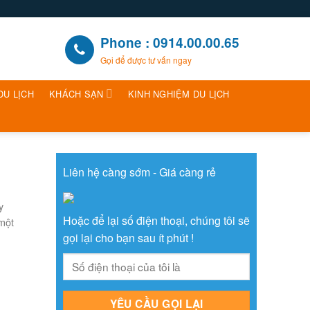
Phone : 0914.00.00.65
Gọi để được tư vấn ngay
DU LỊCH
KHÁCH SẠN
KINH NGHIỆM DU LỊCH
Liên hệ càng sớm - Giá càng rẻ
y
Hoặc để lại số điện thoại, chúng tôi sẽ
một
gọi lại cho bạn sau ít phút !