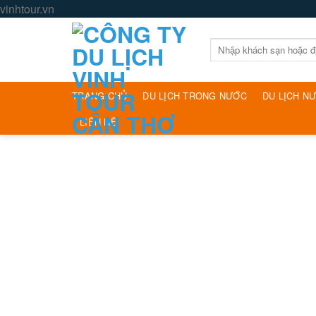
Skip
vinhtour.vn
to
content
Tìm
kiếm:
TRANG CHỦ
DU LỊCH TRONG NƯỚC
DU LỊCH N
LIÊN HỆ