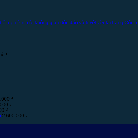
ải nghiệm một không gian độc đáo và tuyệt vời tại Làng Củi Lũ
út !
0,000
₫
,000
₫
000
₫
m
2,600,000
₫