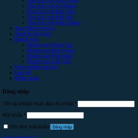
Tour Du Lịch Vĩnh Long
Tour Du Lịch An Giang
Tour Du Lịch Bạc Liêu
Tour Du Lịch Bến Tre
Tour Du Lịch Kiên Giang
Tour Hành Hương
Thuê Xe Du Lịch
Khách sạn
Khách sạn Vũng Tàu
Khách sạn Nha Trang
Khách sạn Phú Quốc
Khách sạn Cần Thơ
Kinh nghiệm du lịch
Liên hệ
Đăng nhập
Đăng nhập
Tên tài khoản hoặc địa chỉ email
*
Mật khẩu
*
Ghi nhớ mật khẩu
Đăng nhập
Quên mật khẩu?