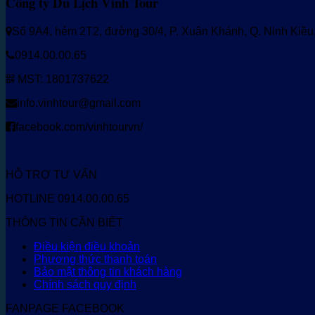
Công ty Du Lịch Vinh Tour
Số 9A4, hẻm 2T2, đường 30/4, P. Xuân Khánh, Q. Ninh Kiề
0914.00.00.65
MST: 1801737622
info.vinhtour@gmail.com
facebook.com/vinhtourvn/
HỖ TRỢ TƯ VẤN
HOTLINE 0914.00.00.65
THÔNG TIN CẦN BIẾT
Điều kiện điều khoản
Phương thức thanh toán
Bảo mật thông tin khách hàng
Chính sách quy định
FANPAGE FACEBOOK