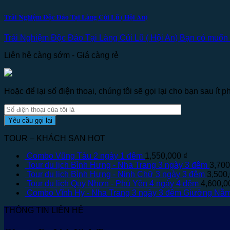
Trải Nghiệm Độc Đáo Tại Làng Củi Lũ ( Hội An)
Trải Nghiệm Độc Đáo Tại Làng Củi Lũ ( Hội An) Bạn có muốn tr
Liên hệ càng sớm - Giá càng rẻ
Hoặc để lại số điện thoại, chúng tôi sẽ gọi lại cho bạn sau ít ph
TOUR – KHÁCH SẠN HOT
Combo Vũng Tàu 2 ngày 1 đêm
1,550,000
₫
Tour du lịch Bình Hưng - Nha Trang 3 ngày 3 đêm
3,70
Tour du lịch Bình Hưng - Ninh Chữ 3 ngày 3 đêm
3,500
Tour du lịch Quy Nhơn - Phú Yên 4 ngày 4 đêm
4,600,
Combo Vĩnh Hy - Nha Trang 3 ngày 3 đêm Giường Nằ
THÔNG TIN LIÊN HỆ