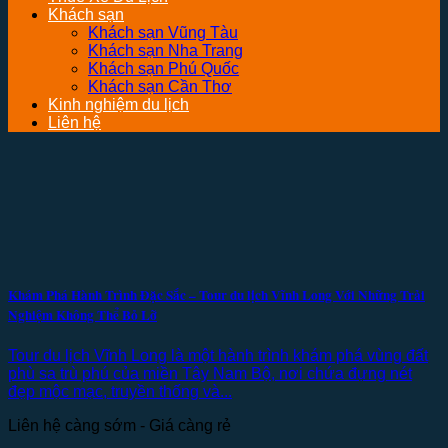
Khách sạn
Khách sạn Vũng Tàu
Khách sạn Nha Trang
Khách sạn Phú Quốc
Khách sạn Cần Thơ
Kinh nghiệm du lịch
Liên hệ
Khám Phá Hành Trình Đặc Sắc – Tour du lịch Vĩnh Long Với Những Trải
Nghiệm Không Thể Bỏ Lỡ
Tour du lịch Vĩnh Long là một hành trình khám phá vùng đất
phù sa trù phú của miền Tây Nam Bộ, nơi chứa đựng nét
đẹp mộc mạc, truyền thống và...
Liên hệ càng sớm - Giá càng rẻ