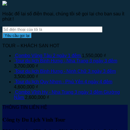
Hoặc để lại số điện thoại, chúng tôi sẽ gọi lại cho bạn sau ít
phút !
TOUR – KHÁCH SẠN HOT
Combo Vũng Tàu 2 ngày 1 đêm
1,550,000
₫
Tour du lịch Bình Hưng - Nha Trang 3 ngày 3 đêm
3,700,000
₫
Tour du lịch Bình Hưng - Ninh Chữ 3 ngày 3 đêm
3,500,000
₫
Tour du lịch Quy Nhơn - Phú Yên 4 ngày 4 đêm
4,600,000
₫
Combo Vĩnh Hy - Nha Trang 3 ngày 3 đêm Giường
Nằm
2,600,000
₫
THÔNG TIN LIÊN HỆ
Công ty Du Lịch Vinh Tour