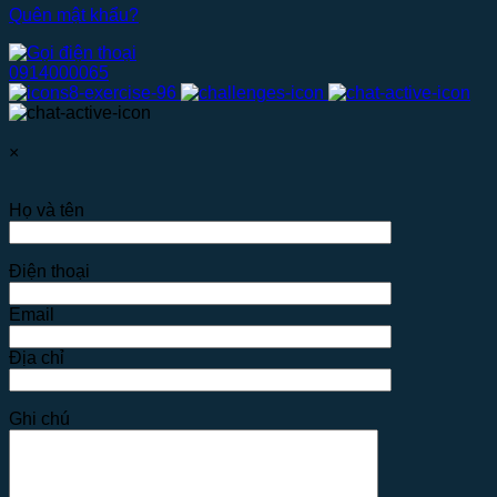
Quên mật khẩu?
0914000065
×
Họ và tên
Điện thoại
Email
Địa chỉ
Ghi chú