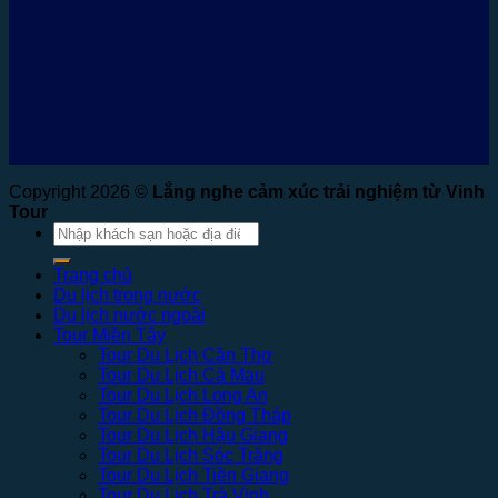
Copyright 2026 ©
Lắng nghe cảm xúc trải nghiệm từ Vinh
Tour
Tìm
kiếm:
Trang chủ
Du lịch trong nước
Du lịch nước ngoài
Tour Miền Tây
Tour Du Lịch Cần Thơ
Tour Du Lịch Cà Mau
Tour Du Lịch Long An
Tour Du Lịch Đồng Tháp
Tour Du Lịch Hậu Giang
Tour Du Lịch Sóc Trăng
Tour Du Lịch Tiền Giang
Tour Du Lịch Trà Vinh