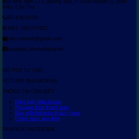
Số 9A4, hẻm 2T2, đường 30/4, P. Xuân Khánh, Q. Ninh
Kiều, Cần Thơ
0914.00.00.65
MST: 1801737622
info.vinhtour@gmail.com
facebook.com/vinhtourvn/
HỖ TRỢ TƯ VẤN
HOTLINE 0914.00.00.65
THÔNG TIN CẦN BIẾT
Điều kiện điều khoản
Phương thức thanh toán
Bảo mật thông tin khách hàng
Chính sách quy định
FANPAGE FACEBOOK