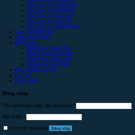
Tour Du Lịch Vĩnh Long
Tour Du Lịch An Giang
Tour Du Lịch Bạc Liêu
Tour Du Lịch Bến Tre
Tour Du Lịch Kiên Giang
Tour Hành Hương
Thuê Xe Du Lịch
Khách sạn
Khách sạn Vũng Tàu
Khách sạn Nha Trang
Khách sạn Phú Quốc
Khách sạn Cần Thơ
Kinh nghiệm du lịch
Liên hệ
Đăng nhập
Đăng nhập
Tên tài khoản hoặc địa chỉ email
*
Mật khẩu
*
Ghi nhớ mật khẩu
Đăng nhập