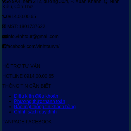
Số 9A4, hẻm 2T2, đường 30/4, P. Xuân Khánh, Q. Ninh
Kiều, Cần Thơ
0914.00.00.65
MST: 1801737622
info.vinhtour@gmail.com
facebook.com/vinhtourvn/
HỖ TRỢ TƯ VẤN
HOTLINE 0914.00.00.65
THÔNG TIN CẦN BIẾT
Điều kiện điều khoản
Phương thức thanh toán
Bảo mật thông tin khách hàng
Chính sách quy định
FANPAGE FACEBOOK