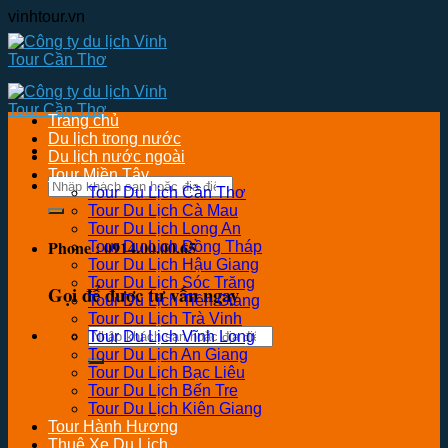
Skip
vinhtour.vn
to
content
Trang chủ
Du lịch trong nước
Du lịch nước ngoài
Tour Miền Tây
Tìm
Tour Du Lịch Cần Thơ
kiếm:
Tour Du Lịch Cà Mau
Tour Du Lịch Long An
Phone : 0914.00.00.65
Tour Du Lịch Đồng Tháp
Tour Du Lịch Hậu Giang
Tour Du Lịch Sóc Trăng
Gọi để được tư vấn ngay
Tour Du Lịch Tiền Giang
Tour Du Lịch Trà Vinh
Tìm
Tour Du Lịch Vĩnh Long
kiếm:
Tour Du Lịch An Giang
Tour Du Lịch Bạc Liêu
Tour Du Lịch Bến Tre
Tour Du Lịch Kiên Giang
Tour Hành Hương
Thuê Xe Du Lịch