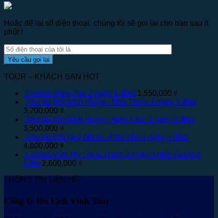
Hoặc để lại số điện thoại, chúng tôi sẽ gọi lại cho bạn sau ít
phút !
TOUR – KHÁCH SẠN HOT
Combo Vũng Tàu 2 ngày 1 đêm
1,550,000
₫
Tour du lịch Bình Hưng - Nha Trang 3 ngày 3 đêm
3,700,000
₫
Tour du lịch Bình Hưng - Ninh Chữ 3 ngày 3 đêm
3,500,000
₫
Tour du lịch Quy Nhơn - Phú Yên 4 ngày 4 đêm
4,600,000
₫
Combo Vĩnh Hy - Nha Trang 3 ngày 3 đêm Giường
Nằm
2,600,000
₫
THÔNG TIN LIÊN HỆ
Công ty Du Lịch Vinh Tour