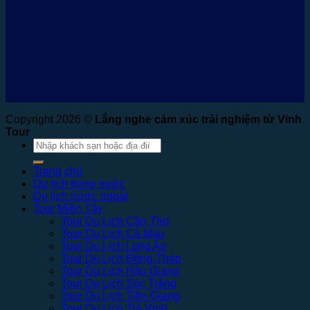
Copyright 2026 ©
Lắng nghe cảm xúc trải nghiệm từ Vinh
Tour
Tìm
kiếm:
Trang chủ
Du lịch trong nước
Du lịch nước ngoài
Tour Miền Tây
Tour Du Lịch Cần Thơ
Tour Du Lịch Cà Mau
Tour Du Lịch Long An
Tour Du Lịch Đồng Tháp
Tour Du Lịch Hậu Giang
Tour Du Lịch Sóc Trăng
Tour Du Lịch Tiền Giang
Tour Du Lịch Trà Vinh