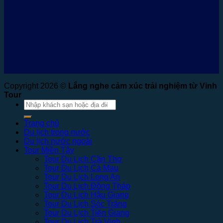
Copyright 2026 ©
Lắng nghe cảm xúc trải nghiệm từ Vinh
Tour
Tìm
kiếm:
Trang chủ
Du lịch trong nước
Du lịch nước ngoài
Tour Miền Tây
Tour Du Lịch Cần Thơ
Tour Du Lịch Cà Mau
Tour Du Lịch Long An
Tour Du Lịch Đồng Tháp
Tour Du Lịch Hậu Giang
Tour Du Lịch Sóc Trăng
Tour Du Lịch Tiền Giang
Tour Du Lịch Trà Vinh