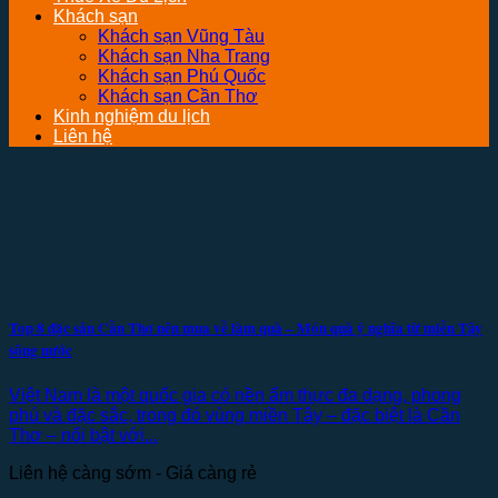
Khách sạn
Khách sạn Vũng Tàu
Khách sạn Nha Trang
Khách sạn Phú Quốc
Khách sạn Cần Thơ
Kinh nghiệm du lịch
Liên hệ
Top 8 đặc sản Cần Thơ nên mua về làm quà – Món quà ý nghĩa từ miền Tây
sông nước
Việt Nam là một quốc gia có nền ẩm thực đa dạng, phong
phú và đặc sắc, trong đó vùng miền Tây – đặc biệt là Cần
Thơ – nổi bật với...
Liên hệ càng sớm - Giá càng rẻ