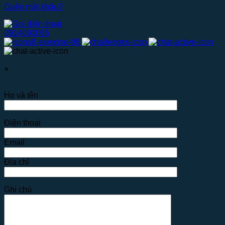
Quên mật khẩu?
0914000065
×
Họ và tên
Điện thoại
Email
Địa chỉ
Ghi chú