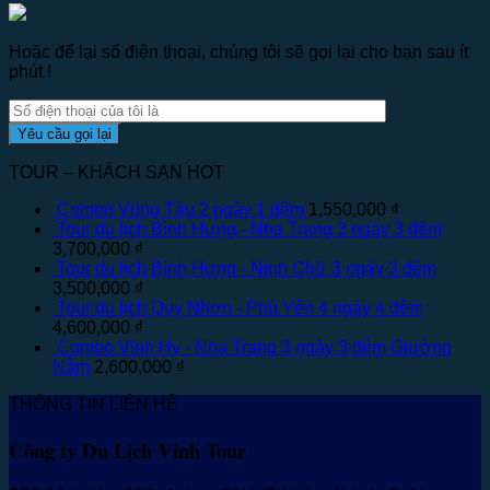
Hoặc để lại số điện thoại, chúng tôi sẽ gọi lại cho bạn sau ít
phút !
TOUR – KHÁCH SẠN HOT
Combo Vũng Tàu 2 ngày 1 đêm
1,550,000
₫
Tour du lịch Bình Hưng - Nha Trang 3 ngày 3 đêm
3,700,000
₫
Tour du lịch Bình Hưng - Ninh Chữ 3 ngày 3 đêm
3,500,000
₫
Tour du lịch Quy Nhơn - Phú Yên 4 ngày 4 đêm
4,600,000
₫
Combo Vĩnh Hy - Nha Trang 3 ngày 3 đêm Giường
Nằm
2,600,000
₫
THÔNG TIN LIÊN HỆ
Công ty Du Lịch Vinh Tour