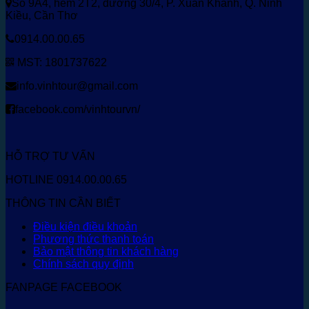
Số 9A4, hẻm 2T2, đường 30/4, P. Xuân Khánh, Q. Ninh
Kiều, Cần Thơ
0914.00.00.65
MST: 1801737622
info.vinhtour@gmail.com
facebook.com/vinhtourvn/
HỖ TRỢ TƯ VẤN
HOTLINE 0914.00.00.65
THÔNG TIN CẦN BIẾT
Điều kiện điều khoản
Phương thức thanh toán
Bảo mật thông tin khách hàng
Chính sách quy định
FANPAGE FACEBOOK