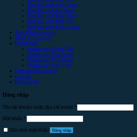
Tour Du Lịch Vĩnh Long
Tour Du Lịch An Giang
Tour Du Lịch Bạc Liêu
Tour Du Lịch Bến Tre
Tour Du Lịch Kiên Giang
Tour Hành Hương
Thuê Xe Du Lịch
Khách sạn
Khách sạn Vũng Tàu
Khách sạn Nha Trang
Khách sạn Phú Quốc
Khách sạn Cần Thơ
Kinh nghiệm du lịch
Liên hệ
Đăng nhập
Đăng nhập
Tên tài khoản hoặc địa chỉ email
*
Mật khẩu
*
Ghi nhớ mật khẩu
Đăng nhập