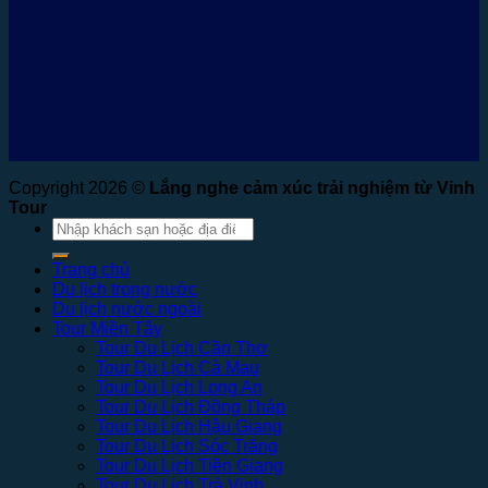
Copyright 2026 ©
Lắng nghe cảm xúc trải nghiệm từ Vinh
Tour
Tìm
kiếm:
Trang chủ
Du lịch trong nước
Du lịch nước ngoài
Tour Miền Tây
Tour Du Lịch Cần Thơ
Tour Du Lịch Cà Mau
Tour Du Lịch Long An
Tour Du Lịch Đồng Tháp
Tour Du Lịch Hậu Giang
Tour Du Lịch Sóc Trăng
Tour Du Lịch Tiền Giang
Tour Du Lịch Trà Vinh