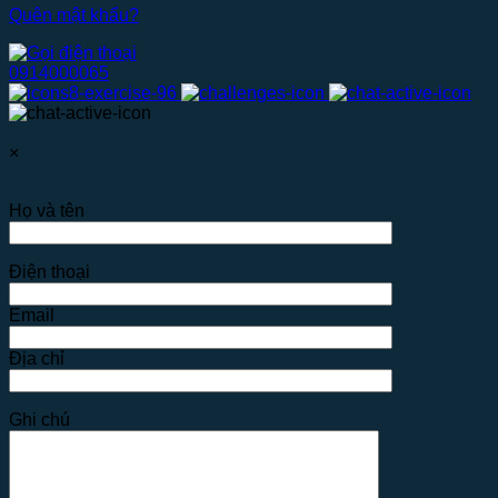
Quên mật khẩu?
0914000065
×
Họ và tên
Điện thoại
Email
Địa chỉ
Ghi chú