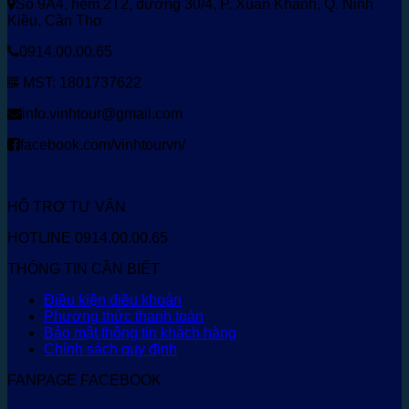
Số 9A4, hẻm 2T2, đường 30/4, P. Xuân Khánh, Q. Ninh
Kiều, Cần Thơ
0914.00.00.65
MST: 1801737622
info.vinhtour@gmail.com
facebook.com/vinhtourvn/
HỖ TRỢ TƯ VẤN
HOTLINE 0914.00.00.65
THÔNG TIN CẦN BIẾT
Điều kiện điều khoản
Phương thức thanh toán
Bảo mật thông tin khách hàng
Chính sách quy định
FANPAGE FACEBOOK