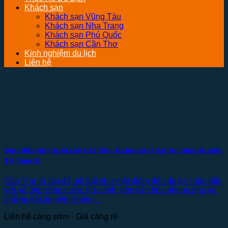
Khách sạn
Khách sạn Vũng Tàu
Khách sạn Nha Trang
Khách sạn Phú Quốc
Khách sạn Cần Thơ
Kinh nghiệm du lịch
Liên hệ
Top 6 điểm du lịch hot nhất Cần Thơ – Khám phá vẻ đẹp đặc trưng của miền
Tây Nam Bộ
Cần Thơ từ lâu đã nổi bật như một điểm đến du lịch hấp dẫn
với vẻ đẹp sông nước hữu tình, nền văn hóa phong phú và
những trải nghiệm không...
Liên hệ càng sớm - Giá càng rẻ