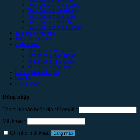
Tour Du Lịch Vĩnh Long
Tour Du Lịch An Giang
Tour Du Lịch Bạc Liêu
Tour Du Lịch Bến Tre
Tour Du Lịch Kiên Giang
Tour Hành Hương
Thuê Xe Du Lịch
Khách sạn
Khách sạn Vũng Tàu
Khách sạn Nha Trang
Khách sạn Phú Quốc
Khách sạn Cần Thơ
Kinh nghiệm du lịch
Liên hệ
Đăng nhập
Đăng nhập
Tên tài khoản hoặc địa chỉ email
*
Mật khẩu
*
Ghi nhớ mật khẩu
Đăng nhập