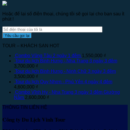
Hoặc để lại số điện thoại, chúng tôi sẽ gọi lại cho bạn sau ít
phút !
TOUR – KHÁCH SẠN HOT
Combo Vũng Tàu 2 ngày 1 đêm
1,550,000
₫
Tour du lịch Bình Hưng - Nha Trang 3 ngày 3 đêm
3,700,000
₫
Tour du lịch Bình Hưng - Ninh Chữ 3 ngày 3 đêm
3,500,000
₫
Tour du lịch Quy Nhơn - Phú Yên 4 ngày 4 đêm
4,600,000
₫
Combo Vĩnh Hy - Nha Trang 3 ngày 3 đêm Giường
Nằm
2,600,000
₫
THÔNG TIN LIÊN HỆ
Công ty Du Lịch Vinh Tour