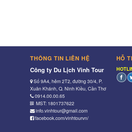
THÔNG TIN LIÊN HỆ
HỖ T
Công ty Du Lịch Vinh Tour
HOTLIN
Số 9A4, hẻm 2T2, đường 30/4, P.
Xuân Khánh, Q. Ninh Kiều, Cần Thơ
0914.00.00.65
MST: 1801737622
info.vinhtour@gmail.com
facebook.com/vinhtourvn/