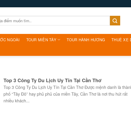
ƯỚC NGOÀI
TOUR MIỀN TÂY
TOUR HÀNH HƯƠNG
THUÊ XE 
Top 3 Công Ty Du Lịch Uy Tín Tại Cần Thơ
Top 3 Công Ty Du Lịch Uy Tín Tại Cần Thơ Được mệnh danh là thàn
phố “Tây Đô” hay phủ phủ của miền Tây, Cần Thơ là nơi thu hút rất
nhiều khách...