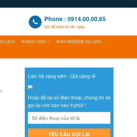
Phone : 0914.00.00.65
Gọi để được tư vấn ngay
DU LỊCH
KHÁCH SẠN
KINH NGHIỆM DU LỊCH
Liên hệ càng sớm - Giá càng rẻ
h
Hoặc để lại số điện thoại, chúng tôi sẽ
gọi lại cho bạn sau ít phút !