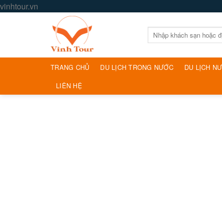
Skip
vinhtour.vn
to
content
Tìm
kiếm:
TRANG CHỦ
DU LỊCH TRONG NƯỚC
DU LỊCH N
LIÊN HỆ