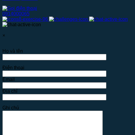
0914000065
×
Họ và tên
Điện thoại
Email
Địa chỉ
Ghi chú