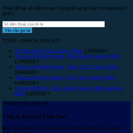
Hoặc để lại số điện thoại, chúng tôi sẽ gọi lại cho bạn sau ít
phút !
TOUR – KHÁCH SẠN HOT
Combo Vũng Tàu 2 ngày 1 đêm
1,550,000
₫
Tour du lịch Bình Hưng - Nha Trang 3 ngày 3 đêm
3,700,000
₫
Tour du lịch Bình Hưng - Ninh Chữ 3 ngày 3 đêm
3,500,000
₫
Tour du lịch Quy Nhơn - Phú Yên 4 ngày 4 đêm
4,600,000
₫
Combo Vĩnh Hy - Nha Trang 3 ngày 3 đêm Giường
Nằm
2,600,000
₫
THÔNG TIN LIÊN HỆ
Công ty Du Lịch Vinh Tour
Số 9A4, hẻm 2T2, đường 30/4, P. Xuân Khánh, Q. Ninh