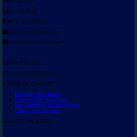
Kiều, Cần Thơ
0914.00.00.65
MST: 1801737622
info.vinhtour@gmail.com
facebook.com/vinhtourvn/
HỖ TRỢ TƯ VẤN
HOTLINE 0914.00.00.65
THÔNG TIN CẦN BIẾT
Điều kiện điều khoản
Phương thức thanh toán
Bảo mật thông tin khách hàng
Chính sách quy định
FANPAGE FACEBOOK