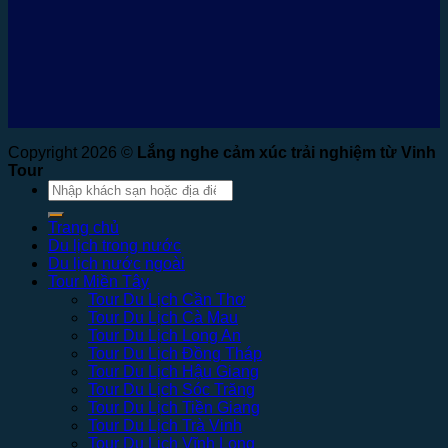
Copyright 2026 ©
Lắng nghe cảm xúc trải nghiệm từ Vinh
Tour
Tìm
kiếm:
Trang chủ
Du lịch trong nước
Du lịch nước ngoài
Tour Miền Tây
Tour Du Lịch Cần Thơ
Tour Du Lịch Cà Mau
Tour Du Lịch Long An
Tour Du Lịch Đồng Tháp
Tour Du Lịch Hậu Giang
Tour Du Lịch Sóc Trăng
Tour Du Lịch Tiền Giang
Tour Du Lịch Trà Vinh
Tour Du Lịch Vĩnh Long