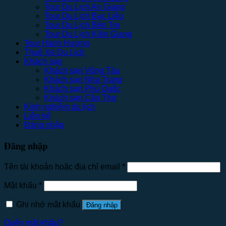
Tour Du Lịch An Giang
Tour Du Lịch Bạc Liêu
Tour Du Lịch Bến Tre
Tour Du Lịch Kiên Giang
Tour Hành Hương
Thuê Xe Du Lịch
Khách sạn
Khách sạn Vũng Tàu
Khách sạn Nha Trang
Khách sạn Phú Quốc
Khách sạn Cần Thơ
Kinh nghiệm du lịch
Liên hệ
Đăng nhập
Đăng nhập
Tên tài khoản hoặc địa chỉ email
*
Mật khẩu
*
Ghi nhớ mật khẩu
Đăng nhập
Quên mật khẩu?