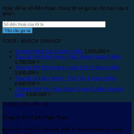
Hoặc để lại số điện thoại, chúng tôi sẽ gọi lại cho bạn sau ít
phút !
TOUR – KHÁCH SẠN HOT
Combo Vũng Tàu 2 ngày 1 đêm
1,550,000
₫
Tour du lịch Bình Hưng - Nha Trang 3 ngày 3 đêm
3,700,000
₫
Tour du lịch Bình Hưng - Ninh Chữ 3 ngày 3 đêm
3,500,000
₫
Tour du lịch Quy Nhơn - Phú Yên 4 ngày 4 đêm
4,600,000
₫
Combo Vĩnh Hy - Nha Trang 3 ngày 3 đêm Giường
Nằm
2,600,000
₫
THÔNG TIN LIÊN HỆ
Công ty Du Lịch Vinh Tour
Số 9A4, hẻm 2T2, đường 30/4, P. Xuân Khánh, Q. Ninh