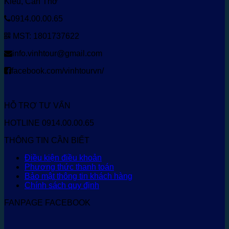
Kiều, Cần Thơ
0914.00.00.65
MST: 1801737622
info.vinhtour@gmail.com
facebook.com/vinhtourvn/
HỖ TRỢ TƯ VẤN
HOTLINE 0914.00.00.65
THÔNG TIN CẦN BIẾT
Điều kiện điều khoản
Phương thức thanh toán
Bảo mật thông tin khách hàng
Chính sách quy định
FANPAGE FACEBOOK