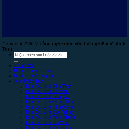
Copyright 2026 ©
Lắng nghe cảm xúc trải nghiệm từ Vinh
Tour
Tìm
kiếm:
Trang chủ
Du lịch trong nước
Du lịch nước ngoài
Tour Miền Tây
Tour Du Lịch Cần Thơ
Tour Du Lịch Cà Mau
Tour Du Lịch Long An
Tour Du Lịch Đồng Tháp
Tour Du Lịch Hậu Giang
Tour Du Lịch Sóc Trăng
Tour Du Lịch Tiền Giang
Tour Du Lịch Trà Vinh
Tour Du Lịch Vĩnh Long