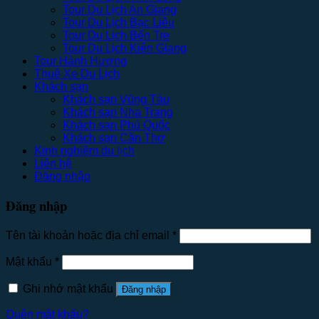
Tour Du Lịch An Giang
Tour Du Lịch Bạc Liêu
Tour Du Lịch Bến Tre
Tour Du Lịch Kiên Giang
Tour Hành Hương
Thuê Xe Du Lịch
Khách sạn
Khách sạn Vũng Tàu
Khách sạn Nha Trang
Khách sạn Phú Quốc
Khách sạn Cần Thơ
Kinh nghiệm du lịch
Liên hệ
Đăng nhập
Đăng nhập
Tên tài khoản hoặc địa chỉ email
*
Mật khẩu
*
Ghi nhớ mật khẩu
Đăng nhập
Quên mật khẩu?