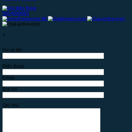
0914000065
×
Họ và tên
Điện thoại
Email
Địa chỉ
Ghi chú