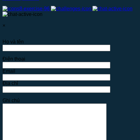
×
Họ và tên
Điện thoại
Email
Địa chỉ
Ghi chú