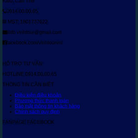
Kiều, Cần Thơ
0914.00.00.65
MST: 1801737622
info.vinhtour@gmail.com
facebook.com/vinhtourvn/
HỖ TRỢ TƯ VẤN
HOTLINE 0914.00.00.65
THÔNG TIN CẦN BIẾT
Điều kiện điều khoản
Phương thức thanh toán
Bảo mật thông tin khách hàng
Chính sách quy định
FANPAGE FACEBOOK