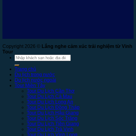
Copyright 2026 ©
Lắng nghe cảm xúc trải nghiệm từ Vinh
Tour
Tìm
kiếm:
Trang chủ
Du lịch trong nước
Du lịch nước ngoài
Tour Miền Tây
Tour Du Lịch Cần Thơ
Tour Du Lịch Cà Mau
Tour Du Lịch Long An
Tour Du Lịch Đồng Tháp
Tour Du Lịch Hậu Giang
Tour Du Lịch Sóc Trăng
Tour Du Lịch Tiền Giang
Tour Du Lịch Trà Vinh
Tour Du Lịch Vĩnh Long