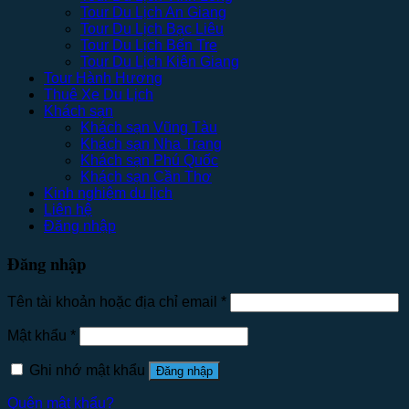
Tour Du Lịch An Giang
Tour Du Lịch Bạc Liêu
Tour Du Lịch Bến Tre
Tour Du Lịch Kiên Giang
Tour Hành Hương
Thuê Xe Du Lịch
Khách sạn
Khách sạn Vũng Tàu
Khách sạn Nha Trang
Khách sạn Phú Quốc
Khách sạn Cần Thơ
Kinh nghiệm du lịch
Liên hệ
Đăng nhập
Đăng nhập
Tên tài khoản hoặc địa chỉ email
*
Mật khẩu
*
Ghi nhớ mật khẩu
Đăng nhập
Quên mật khẩu?