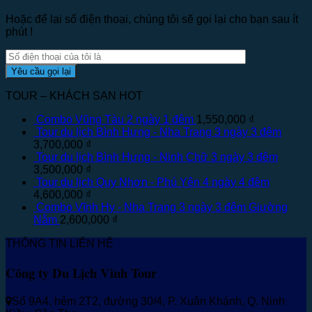
Hoặc để lại số điện thoại, chúng tôi sẽ gọi lại cho bạn sau ít
phút !
TOUR – KHÁCH SẠN HOT
Combo Vũng Tàu 2 ngày 1 đêm
1,550,000
₫
Tour du lịch Bình Hưng - Nha Trang 3 ngày 3 đêm
3,700,000
₫
Tour du lịch Bình Hưng - Ninh Chữ 3 ngày 3 đêm
3,500,000
₫
Tour du lịch Quy Nhơn - Phú Yên 4 ngày 4 đêm
4,600,000
₫
Combo Vĩnh Hy - Nha Trang 3 ngày 3 đêm Giường
Nằm
2,600,000
₫
THÔNG TIN LIÊN HỆ
Công ty Du Lịch Vinh Tour
Số 9A4, hẻm 2T2, đường 30/4, P. Xuân Khánh, Q. Ninh