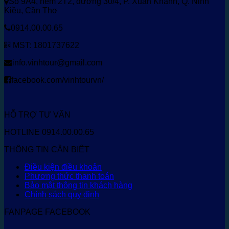
Số 9A4, hẻm 2T2, đường 30/4, P. Xuân Khánh, Q. Ninh
Kiều, Cần Thơ
0914.00.00.65
MST: 1801737622
info.vinhtour@gmail.com
facebook.com/vinhtourvn/
HỖ TRỢ TƯ VẤN
HOTLINE 0914.00.00.65
THÔNG TIN CẦN BIẾT
Điều kiện điều khoản
Phương thức thanh toán
Bảo mật thông tin khách hàng
Chính sách quy định
FANPAGE FACEBOOK