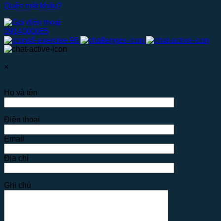
Quên mật khẩu?
0914000065
×
Họ và tên
Điện thoại
Email
Địa chỉ
Ghi chú