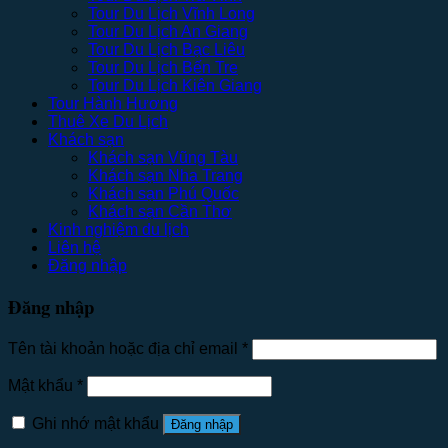
Tour Du Lịch Vĩnh Long
Tour Du Lịch An Giang
Tour Du Lịch Bạc Liêu
Tour Du Lịch Bến Tre
Tour Du Lịch Kiên Giang
Tour Hành Hương
Thuê Xe Du Lịch
Khách sạn
Khách sạn Vũng Tàu
Khách sạn Nha Trang
Khách sạn Phú Quốc
Khách sạn Cần Thơ
Kinh nghiệm du lịch
Liên hệ
Đăng nhập
Đăng nhập
Tên tài khoản hoặc địa chỉ email
*
Mật khẩu
*
Ghi nhớ mật khẩu
Đăng nhập