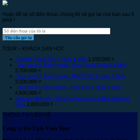
Hoặc để lại số điện thoại, chúng tôi sẽ gọi lại cho bạn sau ít
phút !
TOUR – KHÁCH SẠN HOT
Combo Vũng Tàu 2 ngày 1 đêm
1,550,000
₫
Tour du lịch Bình Hưng - Nha Trang 3 ngày 3 đêm
3,700,000
₫
Tour du lịch Bình Hưng - Ninh Chữ 3 ngày 3 đêm
3,500,000
₫
Tour du lịch Quy Nhơn - Phú Yên 4 ngày 4 đêm
4,600,000
₫
Combo Vĩnh Hy - Nha Trang 3 ngày 3 đêm Giường
Nằm
2,600,000
₫
THÔNG TIN LIÊN HỆ
Công ty Du Lịch Vinh Tour