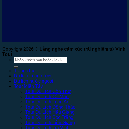
Copyright 2026 ©
Lắng nghe cảm xúc trải nghiệm từ Vinh
Tour
Tìm
kiếm:
Trang chủ
Du lịch trong nước
Du lịch nước ngoài
Tour Miền Tây
Tour Du Lịch Cần Thơ
Tour Du Lịch Cà Mau
Tour Du Lịch Long An
Tour Du Lịch Đồng Tháp
Tour Du Lịch Hậu Giang
Tour Du Lịch Sóc Trăng
Tour Du Lịch Tiền Giang
Tour Du Lịch Trà Vinh