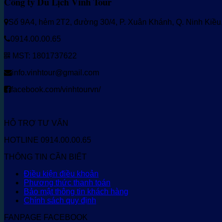
Công ty Du Lịch Vinh Tour
Số 9A4, hẻm 2T2, đường 30/4, P. Xuân Khánh, Q. Ninh Kiề
0914.00.00.65
MST: 1801737622
info.vinhtour@gmail.com
facebook.com/vinhtourvn/
HỖ TRỢ TƯ VẤN
HOTLINE 0914.00.00.65
THÔNG TIN CẦN BIẾT
Điều kiện điều khoản
Phương thức thanh toán
Bảo mật thông tin khách hàng
Chính sách quy định
FANPAGE FACEBOOK