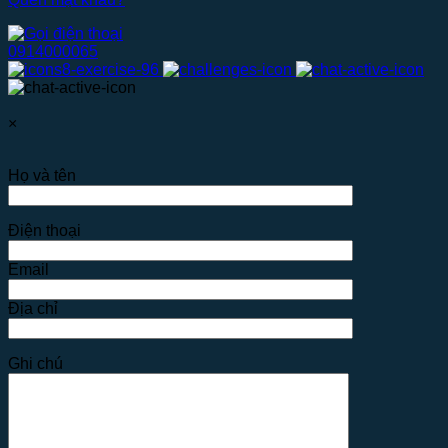
0914000065
×
Họ và tên
Điện thoại
Email
Địa chỉ
Ghi chú