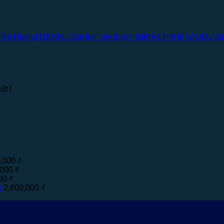
 Hoang Dã Khu cắm trại này được thiết kế tinh tế với đầy đủ t
út !
0,000
₫
,000
₫
000
₫
m
2,600,000
₫