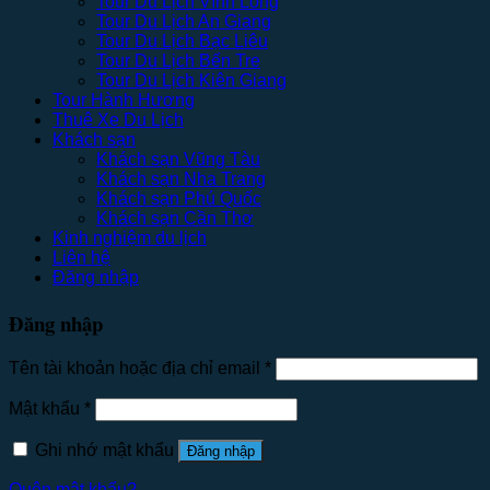
Tour Du Lịch Vĩnh Long
Tour Du Lịch An Giang
Tour Du Lịch Bạc Liêu
Tour Du Lịch Bến Tre
Tour Du Lịch Kiên Giang
Tour Hành Hương
Thuê Xe Du Lịch
Khách sạn
Khách sạn Vũng Tàu
Khách sạn Nha Trang
Khách sạn Phú Quốc
Khách sạn Cần Thơ
Kinh nghiệm du lịch
Liên hệ
Đăng nhập
Đăng nhập
Tên tài khoản hoặc địa chỉ email
*
Mật khẩu
*
Ghi nhớ mật khẩu
Đăng nhập
Quên mật khẩu?