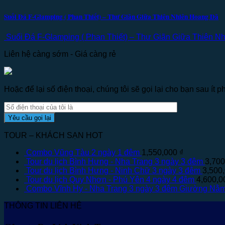
Suối Đá F-Glamping ( Phan Thiết) – Thư Giãn Giữa Thiên Nhiên Hoang Dã
Suối Đá F-Glamping ( Phan Thiết) – Thư Giãn Giữa Thiên Nhiên
Liên hệ càng sớm - Giá càng rẻ
Hoặc để lại số điện thoại, chúng tôi sẽ gọi lại cho bạn sau ít ph
TOUR – KHÁCH SẠN HOT
Combo Vũng Tàu 2 ngày 1 đêm
1,550,000
₫
Tour du lịch Bình Hưng - Nha Trang 3 ngày 3 đêm
3,70
Tour du lịch Bình Hưng - Ninh Chữ 3 ngày 3 đêm
3,500
Tour du lịch Quy Nhơn - Phú Yên 4 ngày 4 đêm
4,600,
Combo Vĩnh Hy - Nha Trang 3 ngày 3 đêm Giường Nằ
THÔNG TIN LIÊN HỆ